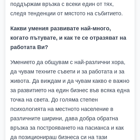
поддържам връзка с всеки един от тях,
следя тенденции от мястото на събитието.
Какви умения развивате най-много,
когато пътувате, и как те се отразяват на
работата
В
и?
Умението да общувам с най-различни хора,
да чувам техните съвети и за работата и за
живота. Да виждам и да чувам какво е важно
за развитието на един бизнес във всяка една
точка на света. До голяма степен
психологията на местното население в
различните ширини, дава добра обратна
връзка за построяването на пасианса и как
да позиционираш бизнеса си на тази