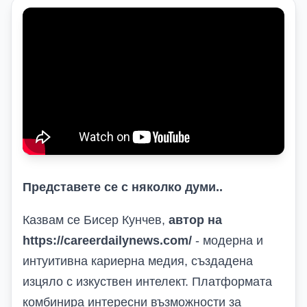
Представете се с няколко думи..
Казвам се Бисер Кунчев,
автор на
https://careerdailynews.com/
-
модерна и
интуитивна кариерна медия, създадена
изцяло с изкуствен интелект.
Платформата
к
омбинира интересни възможности за