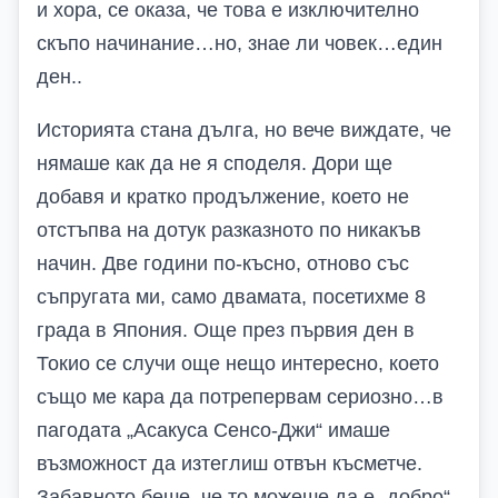
и хора, се оказа, че това е изключително
скъпо начинание…но, знае ли човек…един
ден..
Историята стана дълга, но вече виждате, че
нямаше как да не я споделя. Дори ще
добавя и кратко продължение, което не
отстъпва на дотук разказното по никакъв
начин. Две години по-късно, отново със
съпругата ми, само двамата, посетихме 8
града в Япония. Още през първия ден в
Токио се случи още нещо интересно, което
също ме кара да потрепервам сериозно…в
пагодата „Асакуса Сенсо-Джи“ имаше
възможност да изтеглиш отвън късметче.
Забавното беше, че то можеше да е „добро“