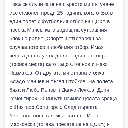
Това се случи още на първото ми пътуване
със самолет, преди 25 години, когато бях в
един полет с футболния отбор на ЦСКА в
посока Минск, като водещ на сутрешния
блок на радио „Спорт“ и отговарящ за
случващото се в любимия отбор. Имах
честта да пътувам до легенди на отбора
(тройка места) като Гацо Стоянов и Нако
Чакмаков. От другата ми страна стояха
Владо Манчев и Ангел Стойков. На полета
бяха и Любо Пенев и Данчо Лечков. Дори
коментирах 90 минути наживо цялата среща
с Шахтьор Солигорск. След първата
безсънна нощ, в компанията на Игор
Марковски (тогава пресаташе на ЦСКА) и