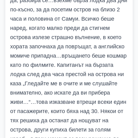
да, разбира се…взехме бърза лодка два дни
по-късно, за да посетим остров на близо 2
часа и половина от Самуи. Всичко беше
наред, когато малко преди да стигнем
острова излезе страшно вълнение, в което
хората започнаха да повръщат, а английско
момиче припадна…връщането беше кошмар
като по филмите. Капитанът на бързата
лодка след два часа престой на острова ни
каза „Гледайте ме в очите и ме слушайте
внимателно, ако искате да ви прибера
живи…“…това изказване втрещи всеки един
от пасажерите, които бяха над 30. Някои от
тях решиха да останат да нощуват на
острова, други купиха билети за голям