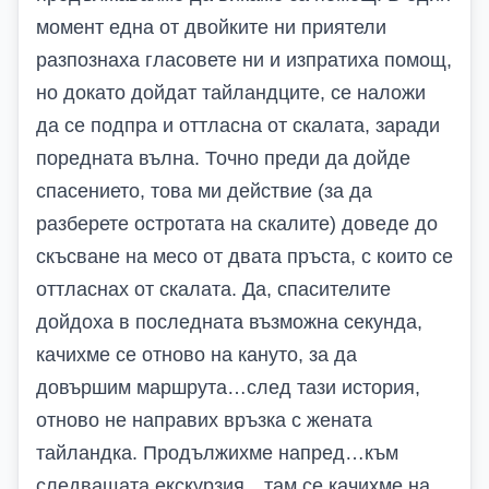
момент една от двойките ни приятели
разпознаха гласовете ни и изпратиха помощ,
но докато дойдат тайландците, се наложи
да се подпра и оттласна от скалата, заради
поредната вълна. Точно преди да дойде
спасението, това ми действие (за да
разберете остротата на скалите) доведе до
скъсване на месо от двата пръста, с които се
оттласнах от скалата. Да, спасителите
дойдоха в последната възможна секунда,
качихме се отново на кануто, за да
довършим маршрута…след тази история,
отново не направих връзка с жената
тайландка. Продължихме напред…към
следващата екскурзия…там се качихме на