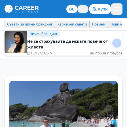
BG
EN
Купи
Кариерни съвети
Новини
Нови назначения
Днес празнува
Бизнес брандинг
Изграждайте умения, а не просто
автобиография
20/05/2025 г/
Георги Димитров - Evrotrust