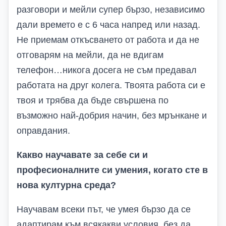
разговори и мейли супер бързо, независимо
дали времето е с 6 часа напред или назад.
Не приемам откъсването от работа и да не
отговарям на мейли, да не вдигам
телефон…никога досега не съм предавал
работата на друг колега. Твоята работа си е
твоя и трябва да бъде свършена по
възможно най-добрия начин, без мрънкане и
оправдания.
Какво научавате за себе си и
професионалните си умения, когато сте в
нова културна среда?
Научавам всеки път, че умея бързо да се
адаптирам към всякакви условия, без да