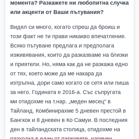
момента? Разкажете ни любопитна случка
или акценти от Ваши пътувания?
Видял си много, когато спреш да броиш и
този факт не ти прави никакво впечатление.
Всяко пътуване предлага и предполага
изживявания, които да разказваме на близки
и приятели. Но, няма как да не разкажа едно
от тях, което може да ме накара да
изтръпна, дори само когато се сетя или пиша
за него. Годината е 2016-а. Със съпругата
ми отидохме на т.нар. „меден месец“ в
Тайланд. Комбинирахме 5 дневен престой в
Бангкок и 8 дневен в Ко Самуи. В последния
ден в тайландската столица, отидохме на
разходка в един от парковете, наречен