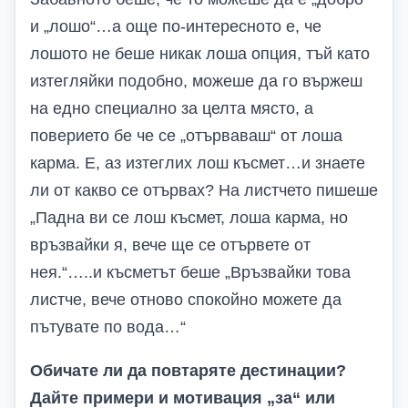
и „лошо“…а още по-интересното е, че
лошото не беше никак лоша опция, тъй като
изтегляйки подобно, можеше да го вържеш
на едно специално за целта място, а
поверието бе че се „отърваваш“ от лоша
карма. Е, аз изтеглих лош късмет…и знаете
ли от какво се отървах? На листчето пишеше
„Падна ви се лош късмет, лоша карма, но
връзвайки я, вече ще се отървете от
нея.“…..и късметът беше „Връзвайки това
листче, вече отново спокойно можете да
пътувате по вода…“
Обичате ли да повтаряте дестинации?
Дайте примери и мотивация „за“ или