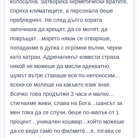
колосална. Затвориха херметически вратите,
спряха климатиците, а персонала беше
пребледнял. Не след дълго хората
започнаха да крещят, да се молят, да
повръщат…морето някак се отваряше,
попадахме в дупка с огромни вълни, черни
като катран. Адреналинът измести страха,
никой не можеше да мисли адекватно,
шумът вътре ставаше все по-непоносим…
всеки се молеше на какъвто език знае.
Всичко това продължи 3 часа и малко…
стигнахме живи, слава на Бога…шансът за
мен това да се случи, беше по-малък от 1
процент…уникален кошмар…който можеше
да се види само по филмите…е, тогава се