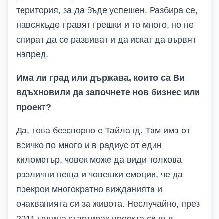
територия, за да бъде успешен. Разбира се,
навсякъде правят грешки и то много, но не
спират да се развиват и да искат да вървят
напред.
Има ли град или държава, които са
В
и
вдъхновили да започнете нов бизнес или
проект?
Да, това безспорно е Тайланд. Там има от
всичко по много и в радиус от един
километър, човек може да види толкова
различни неща и човешки емоции, че да
прекрои многократно вижданията и
очакванията си за живота. Неслучайно, през
2011 година стартирах проекта си във