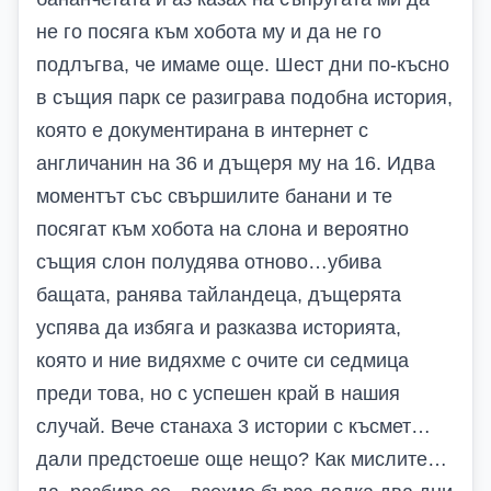
не го посяга към хобота му и да не го
подлъгва, че имаме още. Шест дни по-късно
в същия парк се разиграва подобна история,
която е документирана в интернет с
англичанин на 36 и дъщеря му на 16. Идва
моментът със свършилите банани и те
посягат към хобота на слона и вероятно
същия слон полудява отново…убива
бащата, ранява тайландеца, дъщерята
успява да избяга и разказва историята,
която и ние видяхме с очите си седмица
преди това, но с успешен край в нашия
случай. Вече станаха 3 истории с късмет…
дали предстоеше още нещо? Как мислите…