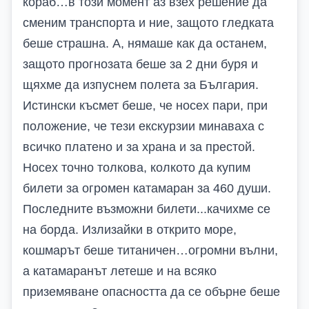
кораб…в този момент аз взех решение да
сменим транспорта и ние, защото гледката
беше страшна. А, нямаше как да останем,
защото прогнозата беше за 2 дни буря и
щяхме да изпуснем полета за България.
Истински късмет беше, че носех пари, при
положение, че тези екскурзии минаваха с
всичко платено и за храна и за престой.
Носех точно толкова, колкото да купим
билети за огромен катамаран за 460 души.
Последните възможни билети...качихме се
на борда. Излизайки в открито море,
кошмарът беше титаничен…огромни вълни,
а катамаранът летеше и на всяко
приземяване опасността да се обърне беше