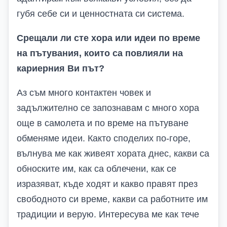
губя себе си и ценностната си система.
Срещали ли сте хора или идеи по време
на пътувания, които са повлияли на
кариерния
В
и път?
Аз съм много контактен човек и
задължително се запознавам с много хора
още в самолета и по време на пътуване
обменяме идеи. Както споделих по-горе,
вълнува ме как живеят хората днес, какви са
обноските им, как са облечени, как се
изразяват, къде ходят и какво правят през
свободното си време, какви са работните им
традиции и верую. Интересува ме как тече