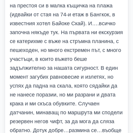
на престоя си в малка къщичка на плажа
(идвайки от стая на 74-и етаж в Бангкок, в
известния хотел Байоке Скай). И….всичко
започна някъде тук. На първата ни екскурзия
се катерихме с въже на стръмна планина, с
пешеходен, но много екстремен път, с много
участъци, в които въжето беше
задължително за нашата сигурност. В един
момент загубих равновесие и излетях, но
успях да падна на скала, която сядайки да
не нанесе поразии, но ми разрани и двата
крака и ми скъса обувките. Случаен
датчанин, минаващ по маршрута ми сподели
резервен негов чифт, за да мога да сляза
обратно. Дотук добре…размина се…въобще