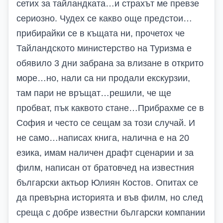
сетих за тайландката…и страхът ме превзе
сериозно. Чудех се какво още предстои…
прибирайки се в къщата ни, прочетох че
Тайландското министерство на Туризма е
обявило 3 дни забрана за влизане в открито
море…но, нали са ни продали екскурзии,
там пари не връщат…решили, че ще
пробват, пък каквото стане…Прибрахме се в
София и често се сещам за този случай. И
не само…написах книга, налична е на 20
езика, имам наличен драфт сценарии и за
филм, написан от братовчед на известния
български актьор Юлиян Костов. Опитах се
да превърна историята и във филм, но след
среща с добре известни български компании