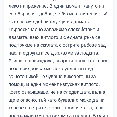
леко напрежение. В един момент кануто ни
се обърна и…добре, че бяхме с жилетки, тъй
като не сме добри плувци и двамата.
Първосигнално запазихме спокойствие и
двамата, взех витлото и с едната ръка се
подпряхме на скалата с острите ръбове зад
нас, а с другата се държахме за лодката.
Вълните прииждаха, въпреки лагуната, а ние
вече придобивахме леко уплашен вид,
защото никой не чуваше виковете ни за
помощ. В един момент изпуснах витлото,
което означаваше, че на следващата вълна
ще е опасно, тъй като буквално може да ни
тласне в острите скали…това и стана, а ние
продължавахме да викаме за помощ. В един