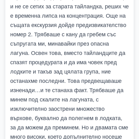
и не се сетих за старата тайландка, реших че
е временна липса на концентрация. Още на
същата екскурзия дойде предизвикателство
номер 2. Трябваше с кану да гребем със
съпругата ми, минавайки през опасна
лагуна. Освен това, вместо тайландците да
спазят процедурата и да има човек пред
лодките и такъв зад цялата група, ние
останахме последни. Това предвещаваше
изненади…и те станаха факт. Трябваше да
минем под скалите на лагуната, с
изключително заострени множество
върхове, буквално да полегнем в лодката,
за да можем да преминем. Но и двамата сме
много високи, което допълнително носеше