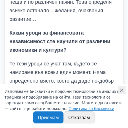
неща и по различен начин. Това определя
всичко останало – желания, очаквания,
развитие…
Какви уроци за финансовата
независимост сте научили от различни
икономики и култури?
Те тези уроци се учат там, където се
намираме във всеки един момент. Няма
определено място, което да даде по-добър
урок. Може да покаже само нюанси и да си
Използваме бисквитки и подобни технологии за анализ на
трафика и подобряване на сайта. Тези технологии се
сверим часовника „Къде сме ние?“
зареждат само след Вашето съгласие. Можете да откажете
— сайтът ще работи нормално.
Политика за бисквитки
Според
В
ас по-добре ли е да харчите за
Приемам
Отказвам
преживявания, отколкото за материални