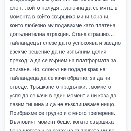
слон…който полудя…започна да се мята, в
момента в който свършиха мини банани,
които любезно му подавахме като платена
допълнителна атракция. Стана страшно…
тайландецът слезе да го успокоява и заедно
взехме решение да не изпълним целия
преход, а да се върнем на платформата за
слизане. Но, слонът не подаде крак на
тайландеца да се качи обратно, за да ни
отведе. Тръшкането продължи…момчето
успя да се качи в един момент и ни каза да
пазим тишина и да не възклицаваме нищо.
Прибрахме се трудно и с много треперене.
Възловият момент беше, когато свършиха
бананчетата и аз казах на съпругата ми да