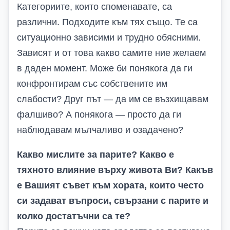
Категориите, които споменавате, са
различни. Подходите към тях също. Те са
ситуационно зависими и трудно обясними.
Зависят и от това какво самите ние желаем
в даден момент. Може би понякога да ги
конфронтирам със собствените им
слабости? Друг път — да им се възхищавам
фалшиво? А понякога — просто да ги
наблюдавам мълчаливо и озадачено?
Какво мислите за парите? Какво е
тяхното влияние върху живота Ви? Какъв
е Вашият съвет към хората, които често
си задават въпроси, свързани с парите и
колко достатъчни са те?