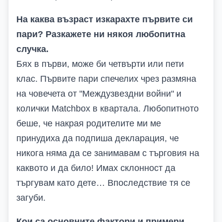
На каква възраст изкарахте първите си
пари? Разкажете ни някоя любопитна
случка.
Бях в първи, може би четвърти или пети
клас. Първите пари спечелих чрез размяна
на човечета от "Междузвездни войни" и
колички Matchbox в квартала. Любопитното
беше, че накрая родителите ми ме
принудиха да подпиша декларация, че
никога няма да се занимавам с търговия на
каквото и да било! Имах склонност да
търгувам като дете… Впоследствие тя се
загуби.
Кои са основните фактори и примери,