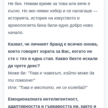
Не бих. Нямам време за това или вече е
късно. Но ако нямах избор и се налагаше —
историята, история на изкуството и
археологията биха били едно добро ново
начало.
Казват, че личният бранд е всичко онова,
което говорят хората за Вас, когато не
сте с тях в една стая. Какво бихте искали
да чуете днес?
Може би:
"Това е човекът, който може да
ти помогне!"
Или:
"Това е мястото, не се колебай!"
Емоционалната интелигентност,
адаптивността и гъвкавостта ни, както и