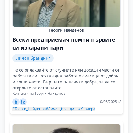
Георги Найденов
Всеки предприемач помни първите
си изкарани пари
Личен брандинг
Не се оплаквайте от скучните или досадни части от
работата си. Всяка една работа е смесица от добри
и лоши части. Вършете ги всички добре, за да се
откроите от останалите!
Контакти на Георги Найденов
10/06/2025 г/
#Георги_Найденов
#Личен_брандинг
#Кариера