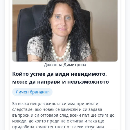
Джоанна Димитрова
Който успее да види невидимото,
може да направи и невъзможното
Личен брандинг
За всяко нещо в живота си има причина и
следствие, ако човек се замисли и си задава
въпроси и си отговаря след всеки път ще стига до
изводи, до които преди не е стигал и така ще
придобива компетентност от всеки казус или