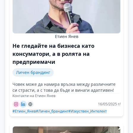
Етиен Янев
Не гледайте на бизнеса като
консуматори, а в ролята на
предприемачи
Личен брандинг
Човек може да намира връзка между различните
си страсти, а с това да бъде и винаги адаптивен!
Контакти на Етиен Янев
16/05/2025 г/
#Етиен_Янев
#Личен_брандинг
#Изкуствен_Интелект