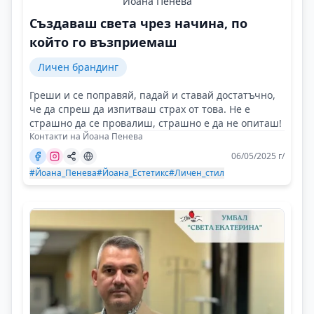
Йоана Пенева
Създаваш света чрез начина, по
който го възприемаш
Личен брандинг
Греши и се поправяй, падай и ставай достатъчно,
че да спреш да изпитваш страх от това. Не е
страшно да се провалиш, страшно е да не опиташ!
Контакти на Йоана Пенева
06/05/2025 г/
#Йоана_Пенева
#Йоана_Естетикс
#Личен_стил