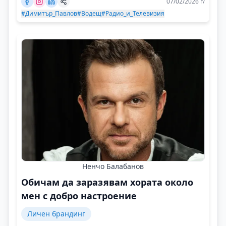
07/02/2026 г/
#Димитър_Павлов
#Водещ
#Радио_и_Телевизия
Ненчо Балабанов
Обичам да заразявам хората около
мен с добро настроение
Личен брандинг