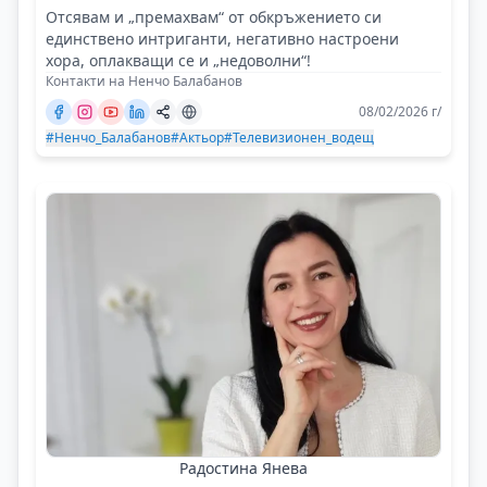
Отсявам и „премахвам“ от обкръжението си
единствено интриганти, негативно настроени
хора, оплакващи се и „недоволни“!
Контакти на Ненчо Балабанов
08/02/2026 г/
#Ненчо_Балабанов
#Актьор
#Телевизионен_водещ
Радостина Янева