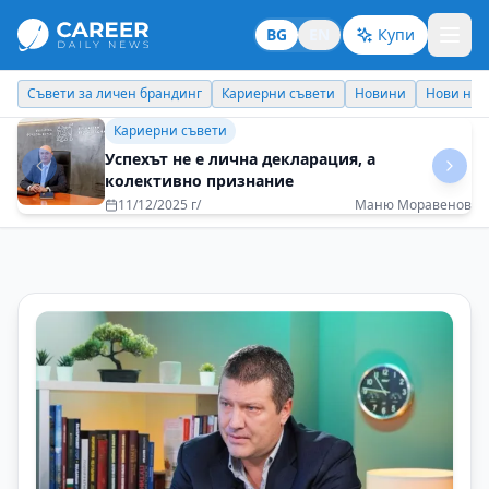
BG
EN
Купи
Кариерни съвети
Новини
Нови назначения
Днес празнува
Бизнес брандинг
Всяка задача трябва да се изпълнява със
100% отдаденост
08/05/2025 г/
Рени Миткова - EOS Matrix