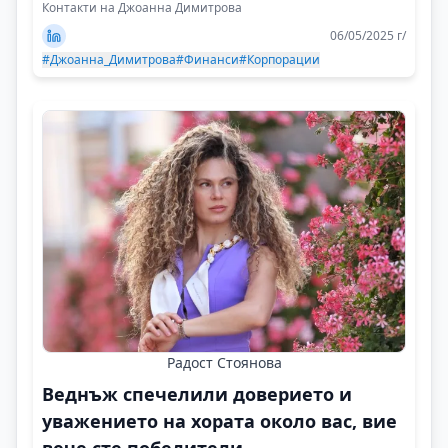
случай!
Контакти на Джоанна Димитрова
06/05/2025 г/
#Джоанна_Димитрова
#Финанси
#Корпорации
Радост Стоянова
Веднъж спечелили доверието и
уважението на хората около вас, вие