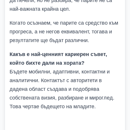
да печели, но не разбира, че парите не са
най-важната крайна цел.
Когато осъзнаем, че парите са средство към
прогреса, а не негов еквивалент, тогава и
резултатите ще бъдат различни.
Какъв е най-ценният кариерен съвет,
който бихте дали на хората?
Бъдете мобилни, адаптивни, контактни и
аналитични. Контактът с авторитети в
дадена област създава и подобрява
собствената визия, разбиране и мироглед.
Това чертае бъдещето на младите.