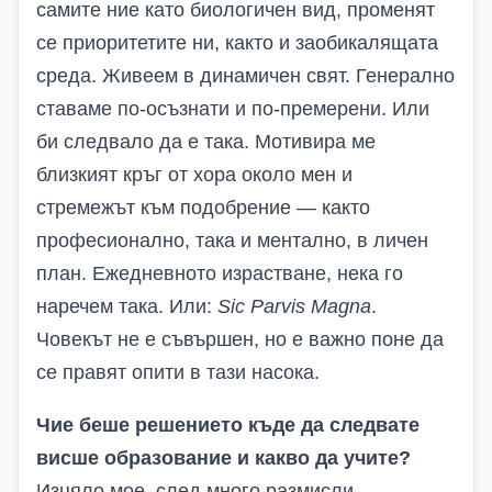
самите ние като биологичен вид, променят
се приоритетите ни, както и заобикалящата
среда. Живеем в динамичен свят. Генерално
ставаме по-осъзнати и по-премерени. Или
би следвало да е така. Мотивира ме
близкият кръг от хора около мен и
стремежът към подобрение — както
професионално, така и ментално, в личен
план. Ежедневното израстване, нека го
наречем така. Или:
Sic Parvis Magna
.
Човекът не е съвършен, но е важно поне да
се правят опити в тази насока.
Чие беше решението къде да следвате
висше образование и какво да учите?
Изцяло мое, след много размисли.