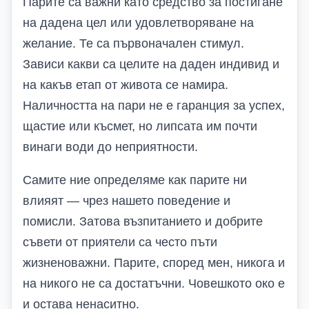
Парите са важни като средство за постигане
на дадена цел или удовлетворяване на
желание. Те са първоначален стимул.
Зависи какви са целите на даден индивид и
на какъв етап от живота се намира.
Наличността на пари не е гаранция за успех,
щастие или късмет, но липсата им почти
винаги води до неприятности.
Самите ние определяме как парите ни
влияят — чрез нашето поведение и
помисли. Затова възпитанието и добрите
съвети от приятели са често пъти
жизненоважни. Парите, според мен, никога и
на никого не са достатъчни. Човешкото око е
и остава ненаситно.