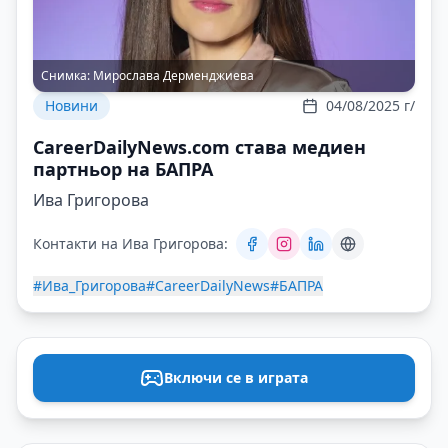
Снимка:
Мирослава Дерменджиева
Новини
04/08/2025 г/
CareerDailyNews.com става медиен
партньор на БАПРА
Ива Григорова
Контакти на Ива Григорова:
#Ива_Григорова
#CareerDailyNews
#БАПРА
Включи се в играта