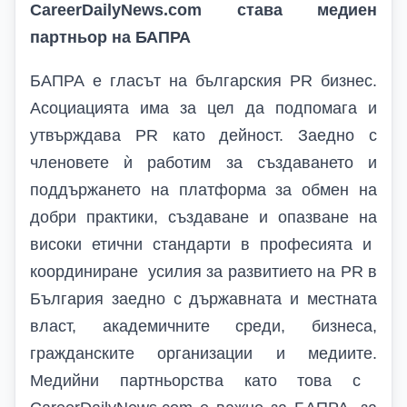
CareerDailyNews.com
става медиен
партньор на
БАПРА
БАПРА е гласът на българския PR бизнес
.
Асоциацията има
за цел да подпомага и
утвърждава PR като дейност
. Заедно с
членовете ѝ работим за
създава
нето
и
поддържа
нето на
платформа за обмен на
добри практики,
създаване и опазване на
високи етични стандарти в професията и
координира
не
усилия
за
развитието на PR в
България
заедно с
държавната и местната
власт, академичните среди, бизнеса,
гражданските организации и медиите.
Медийни партньорства като това с