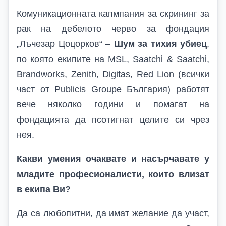
Комуникационната капмпания за скрининг за
рак на дебелото черво за фондация
„Лъчезар Цоцорков“ –
Шум за тихия убиец
,
по която екипите на
MSL, Saatchi & Saatchi,
Brandworks, Zenith, Digitas, Red Lion (
всички
част от
Publicis Groupe
България) работят
вече няколко години и помагат на
фондацията да псотигнат целите си чрез
нея.
Какви умения очаквате и насърчавате у
младите професионалисти, които влизат
в екипа Ви?
Да са любопитни, да имат желание да участ,