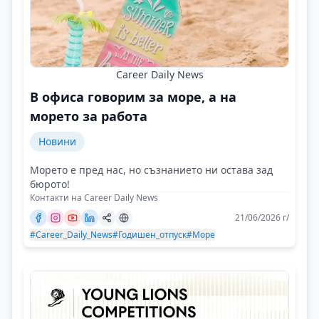
Career Daily News
В офиса говорим за море, а на
морето за работа
Новини
Морето е пред нас, но съзнанието ни остава зад
бюрото!
Контакти на Career Daily News
21/06/2026 г/
#Career_Daily_News
#Годишен_отпуск
#Море