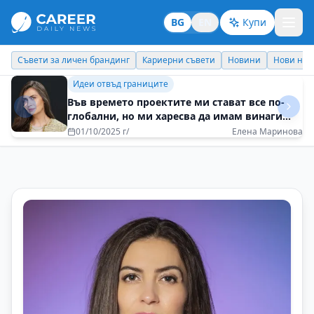
BG
EN
Купи
Кариерни съвети
Новини
Нови назначения
Днес празнува
Идеи отвъд границите
Пътуванията ме правят по-гъвкава и по-
отворена към новото
01/09/2025 г/
Полина Тоскова