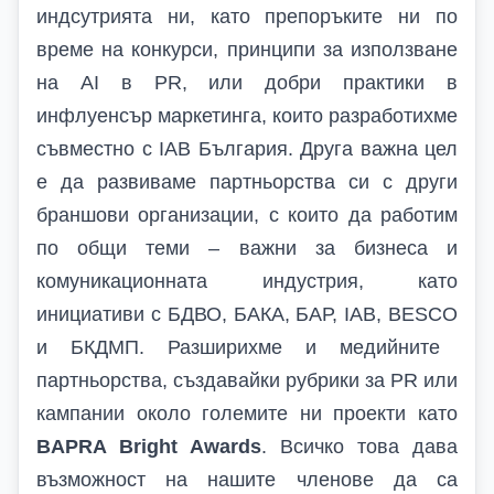
индсутрията ни, като
препоръките ни по
време на конкурси
,
принципи за използване
на
AI
в
PR
,
или
добри практики в
инфлуенсър маркетинга
, които разработихме
съвместно с
IAB
България. Друга важна цел
е да развиваме партньорства си с други
браншови организации, с които да работим
по общи теми – важни за бизнеса и
комуникационната индустрия, като
инициативи с БДВО, БАКА, БАР,
IAB, BESCO
и БКДМП. Разширихме и медийните
партньорства, създавайки рубрики за
PR
или
кампании около големите ни проекти като
BAPRA Bright Awards
.
Всичко това дава
възможност на нашите членове да са