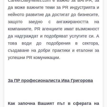
CareerDailyNews.com
е важно за
БАПРА
, за
да може важните теми за
PR
индустрията и
нейното развитие да достигат до бизнесите,
защото заедно с ангажираността на
компаниите,
PR
агенциите имат възможност
да надграждат и подобряват услугите си. А
това води до подобрения в сектора,
създаване на добри практики и еталони за
успешни
PR
комуникации.
За ПР професионалиста Ива Григорова
Как започна Вашият път в сферата на