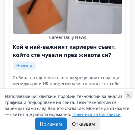
Career Daily News
Кой е най-важният кариерен съвет,
който сте чували през живота си?
Новини
Събира на едно място ценни уроци, които водещи
мениджъри и HR професионалисти носят със себе
си през годините?
Контакти на Career Daily News
Използваме бисквитки и подобни технологии за анализ на
трафика и подобряване на сайта. Тези технологии се
29/07/2026 г/
зареждат само след Вашето съгласие. Можете да откажете
#Career_Daily_News
#Advices
#Кариерни_съвети
— сайтът ще работи нормално.
Политика за бисквитки
Приемам
Отказвам