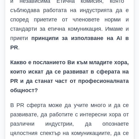
и независима Етична комисия, която
съблюдава работата на индустрията да е
според приетите от членовете норми и
стандарти за етична комуникация. Имаме и
приети
принципи за използване на
AI
в
PR
.
Какво е посланието Ви към младите хора,
които искат да се развиват в сферата на
PR и да станат част от професионалната
общност?
В
PR
сферта може да учите много и да се
развивате, да работите с интересни хора от
различни индустрии, да опознаете
цялостния спектър на комуникациите, да се