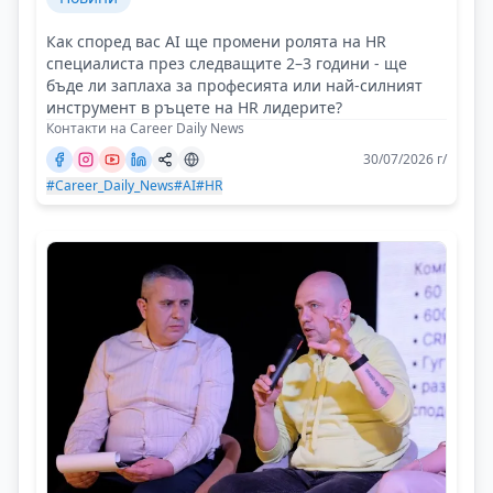
Как според вас AI ще промени ролята на HR
специалиста през следващите 2–3 години - ще
бъде ли заплаха за професията или най-силният
инструмент в ръцете на HR лидерите?
Контакти на Career Daily News
30/07/2026 г/
#Career_Daily_News
#AI
#HR