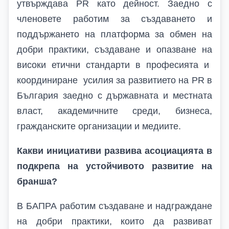
утвърждава PR като дейност
. Заедно с
членовете работим за
създава
нето
и
поддържа
нето на
платформа за обмен на
добри практики,
създаване и опазване на
високи етични стандарти в професията и
координира
не
усилия
за
развитието на PR в
България
заедно с
държавната и местната
власт, академичните среди, бизнеса,
гражданските организации и медиите.
Какви инициативи развива асоциацията в
подкрепа на устойчивото развитие на
бранша?
В БАПРА работим създаване и надграждане
на добри практики, които да развиват