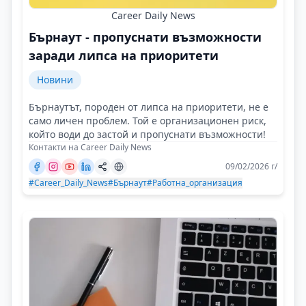
Career Daily News
Бърнаут - пропуснати възможности
заради липса на приоритети
Новини
Бърнаутът, породен от липса на приоритети, не е
само личен проблем. Той е организационен риск,
който води до застой и пропуснати възможности!
Контакти на Career Daily News
09/02/2026 г/
#Career_Daily_News
#Бърнаут
#Работна_организация