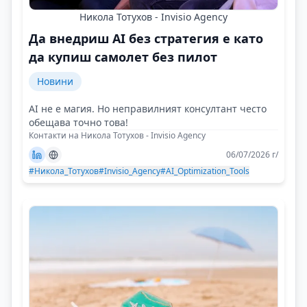
Никола Тотухов - Invisio Agency
Да внедриш AI без стратегия е като
да купиш самолет без пилот
Новини
AI не е магия. Но неправилният консултант често
обещава точно това!
Контакти на Никола Тотухов - Invisio Agency
06/07/2026 г/
#Никола_Тотухов
#Invisio_Agency
#AI_Optimization_Tools