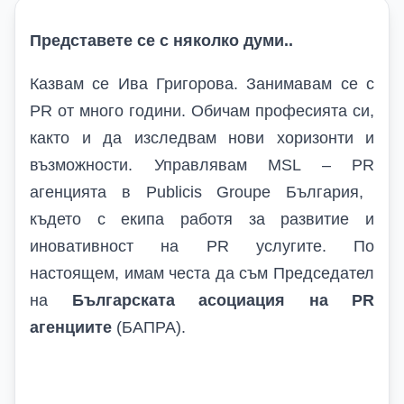
Представете се с няколко думи..
Казвам се Ива Григорова. Занимавам се с
PR
от много години. Обичам професията си,
както и да изследвам нови хоризонти и
възможности. Управлявам
MSL
–
PR
агенцията в
Publicis Groupe
България,
където с екипа работя за развитие и
иновативност на
PR
услугите. По
настоящем, имам честа да съм Председател
на
Българската асоциация на
PR
агенциите
(БАПРА).