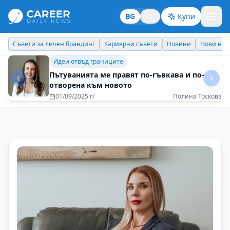
BG
EN
Купи
Кариерни съвети
Новини
Нови назначения
Днес празнува
Кариерни съвети
Успехът не е лична декларация, а
колективно признание
11/12/2025 г/
Маню Моравенов