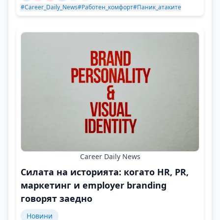
#Career_Daily_News
#Работен_комфорт
#Паник_атаките
Career Daily News
Силата на историята: когато HR, PR,
маркетинг и employer branding
говорят заедно
Новини