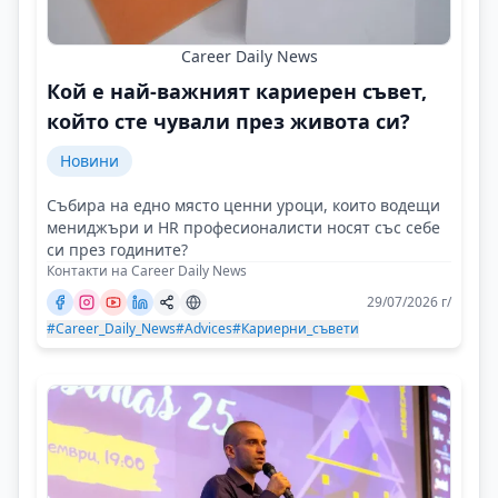
Career Daily News
Кой е най-важният кариерен съвет,
който сте чували през живота си?
Новини
Събира на едно място ценни уроци, които водещи
мениджъри и HR професионалисти носят със себе
си през годините?
Контакти на Career Daily News
29/07/2026 г/
#Career_Daily_News
#Advices
#Кариерни_съвети