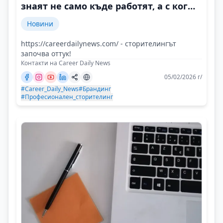
знаят не само къде работят, а с кого
и защо
Новини
https://careerdailynews.com/ - сторителингът
започва оттук!
Контакти на Career Daily News
05/02/2026 г/
#Career_Daily_News
#Брандинг
#Професионален_сторителинг