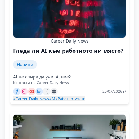
Career Daily News
Гледа ли AI към работното ни място?
Новини
AI не спира да учи. А, вие?
Контакти на Career Daily News
20/07/2026 г/
#Career_Daily_News
#AI
#Работно_място