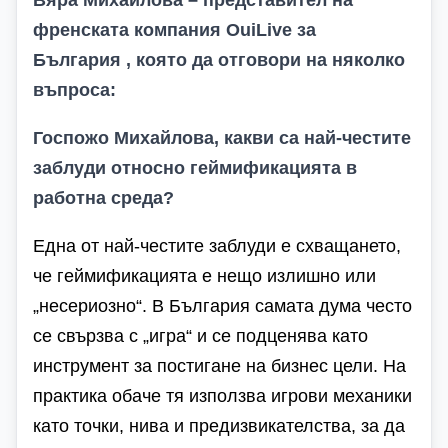
Вяра Михайлова – представител на
френската компания OuiLive за
България
, която да отговори на няколко
въпроса:
Госпожо Михайлова, к
акви са най-честите
заблуди относно геймификацията в
работна среда?
Една от най-честите заблуди е схващането,
че геймификацията е нещо излишно или
„несериозно“. В България самата дума често
се свързва с „игра“ и се подценява като
инструмент за постигане на бизнес цели. На
практика обаче тя използва игрови механики
като точки, нива и предизвикателства, за да