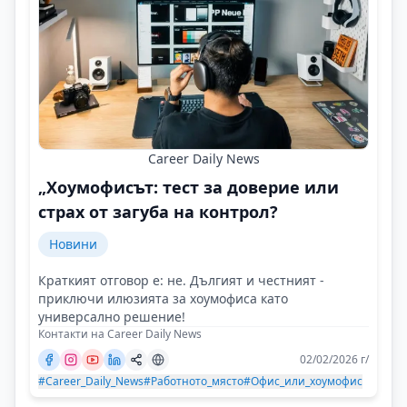
Career Daily News
„Хоумофисът: тест за доверие или
страх от загуба на контрол?
Новини
Краткият отговор е: не. Дългият и честният -
приключи илюзията за хоумофиса като
универсално решение!
Контакти на Career Daily News
02/02/2026 г/
#Career_Daily_News
#Работното_място
#Офис_или_хоумофис