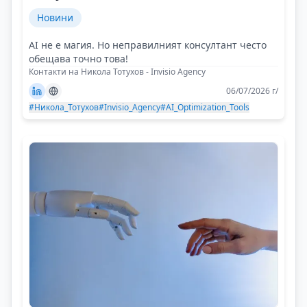
Новини
AI не е магия. Но неправилният консултант често
обещава точно това!
Контакти на Никола Тотухов - Invisio Agency
06/07/2026 г/
#Никола_Тотухов
#Invisio_Agency
#AI_Optimization_Tools