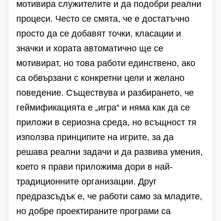
мотивира служителите и да подобри реални
процеси. Често се смята, че е достатъчно
просто да се добавят точки, класации и
значки и хората автоматично ще се
мотивират, но това работи единствено, ако
са обвързани с конкретни цели и желано
поведение. Съществува и разбирането, че
геймификацията е „игра“ и няма как да се
приложи в сериозна среда, но всъщност тя
използва принципите на игрите, за да
решава реални задачи и да развива умения,
което я прави приложима дори в най-
традиционните организации. Друг
предразсъдък е, че работи само за младите,
но добре проектираните програми са