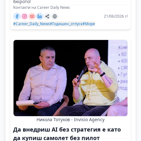
бюрото!
Контакти на Career Daily News
21/06/2026 г/
#Career_Daily_News
#Годишен_отпуск
#Море
Никола Тотухов - Invisio Agency
Да внедриш AI без стратегия е като
да купиш самолет без пилот