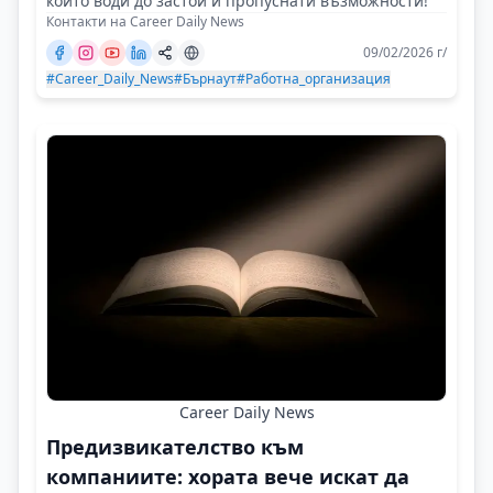
който води до застой и пропуснати възможности!
Контакти на Career Daily News
09/02/2026 г/
#Career_Daily_News
#Бърнаут
#Работна_организация
Career Daily News
Предизвикателство към
компаниите: хората вече искат да