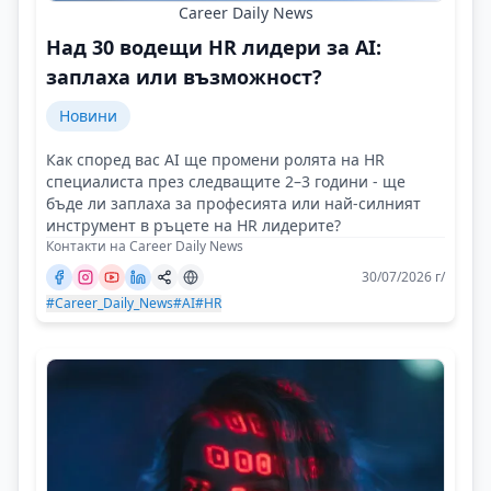
Career Daily News
Над 30 водещи HR лидери за AI:
заплаха или възможност?
Новини
Как според вас AI ще промени ролята на HR
специалиста през следващите 2–3 години - ще
бъде ли заплаха за професията или най-силният
инструмент в ръцете на HR лидерите?
Контакти на Career Daily News
30/07/2026 г/
#Career_Daily_News
#AI
#HR