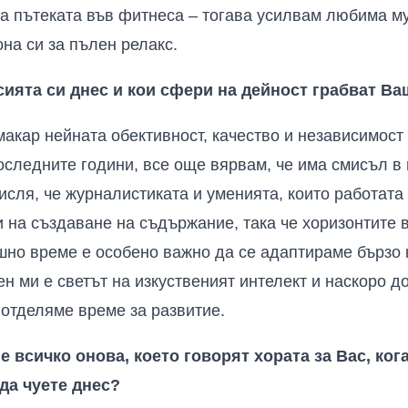
а пътеката във фитнеса – тогава усилвам любима м
на си за пълен релакс.
ията си днес и кои сфери на дейност грабват Ва
акар нейната обективност, качество и независимост
оследните години, все още вярвам, че има смисъл в 
мисля, че журналистиката и уменията, които работат
и на създаване на съдържание, така че хоризонтите 
шно време е особено важно да се адаптираме бързо 
н ми е светът на изкуственият интелект и наскоро до
 отделяме време за развитие.
е всичко онова, което говорят хората за Вас, кога
 да чуете днес?