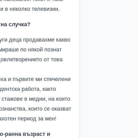
и в няколко телевизии.
тна случка?
руги деца продавахме какво
амираше по някой познат
довлетворението от това
оха и първите ми спечелени
дентска работа, както
 стажове в медии, на които
знанства, които се оказват
ахотен период за мен!
по-ранна възраст и