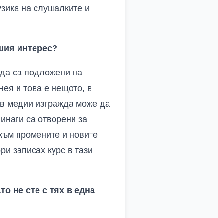
узика на слушалките и
шия интерес?
 да са подложени на
нея и това е нещото, в
а в медии изгражда може да
винаги са отворени за
към промените и новите
ри записах курс в тази
то не сте с тях в една