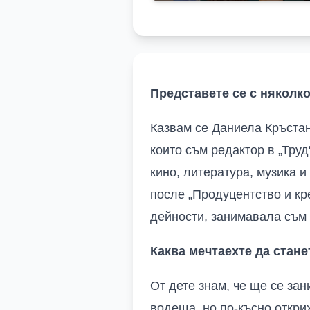
Представете се с няколк
Казвам се Даниела Кръстан
които съм редактор в „Труд
кино, литература, музика 
после „Продуцентство и кре
дейности, занимавала съм 
Каква мечтаехте да стане
От дете знам, че ще се за
водеща, но по-късно открих