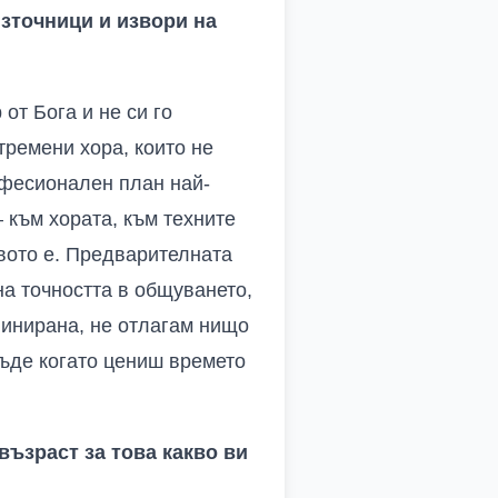
зточници и извори на
от Бога и не си го
тремени хора, които не
рофесионален план най-
 към хората, към техните
квото е. Предварителната
на точността в общуването,
линирана, не отлагам нищо
бъде когато цениш времето
ъзраст за това какво ви