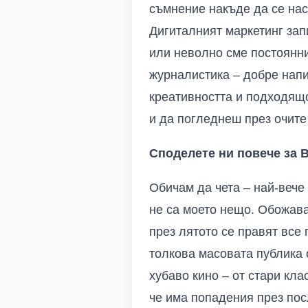
съмнение накъде да се на
Дигиталният маркетинг запи
или неволно сме постоянни
журналистика – добре напи
креативността и подходящ
и да погледнеш през очите
Споделете ни повече за 
Обичам да чета – най-вече
не са моето нещо. Обожава
през лятото се правят все 
толкова масовата публика 
хубаво кино – от стари кла
че има попадения през пос