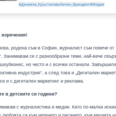
#Даниела_Кръстанова
Личен_брандинг
#Медии
о изречения
!
ова, родена съм в София, журналист съм повече от 
“. Занимавам се с разнообразни теми, най-вече свърз
и шоубизнес, но често и с всички останали. Завършил
ативна индустрия“, а след това и „Дигитален маркет
се и с дигитален маркетинг и реклама.
те в детските си години?
нимавам с журналистика и медии. Като по-малка иска
 любовта си към четенето и писането, към магията н