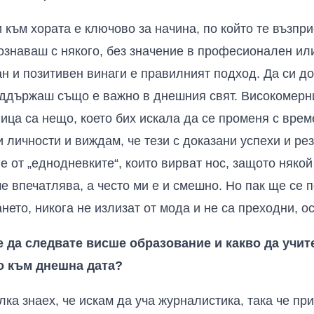
 към хората е ключово за начина, по който те възпри
познаваш с някого, без значение в професионален ил
ан и позитивен винаги е правилният подход. Да си д
оддържаш също е важно в днешния свят. Високомерн
ица са нещо, което бих искала да се променя с врем
личности и виждам, че тези с доказани успехи и рез
 от „еднодневките“, които вирват нос, защото някой
е впечатлява, а често ми е и смешно. Но пак ще се 
нето, никога не излизат от мода и не са преходни, о
 да следвате висше образование и какво да учи
о към днешна дата?
лка знаех, че искам да уча журналистика, така че пр