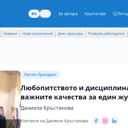
BG
EN
За автора
Хаштагове
Потъ
Новини
Нови назначения
Днес празнува
Похвали работодател
Личен брандинг
Любопитството и дисциплина
важните качества за един ж
Даниела Кръстанова
Контакти на Даниела Кръстанова: