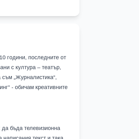
10 години, последните от
ани с култура – театър,
а съм „Журналистика“,
инг“ - обичам креативните
х да бъда телевизионна
а написания текст и така