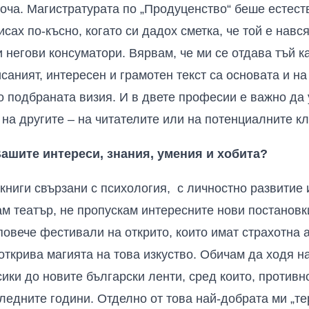
соча. Магистратурата по „Продуценство“ беше естес
сах по-късно, когато си дадох сметка, че той е навс
 негови консуматори. Вярвам, че ми се отдава тъй к
саният, интересен и грамотен текст са основата и на
о подбраната визия. И в двете професии е важно д
 на другите – на читателите или на потенциалните к
Вашите интереси, знания, умения и хобита?
 книги свързани с психология, с личностно развитие
м театър, не пропускам интересните нови постановки
повече фестивали на открито, които имат страхотна 
открива магията на това изкуство. Обичам да ходя н
сики до новите български ленти, сред които, противн
ледните години. Отделно от това най-добрата ми „те