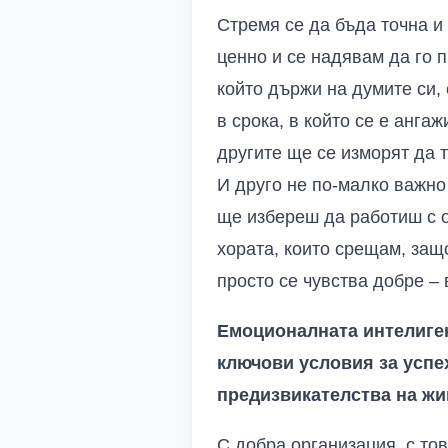
Стремя се да бъда точна и 
ценно и се надявам да го 
който държи на думите си, 
в срока, в който се е анга
другите ще се изморят да 
И друго не по-малко важно
ще избереш да работиш с о
хората, които срещам, защ
просто се чувства добре –
Емоционалната интелигент
ключови условия за успе
предизвикателства на жив
С добра организация, с то