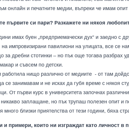
към онлайн и печатните медии, въпреки че имам опит 
хте първите си пари? Разкажете ни някоя любопи
одини имах буен „предприемачески дух“ и заедно с д
и на импровизирани павилиони на улицата, все се н
що за дребни стотинки – но пък още тогава разбрах у
макар и съвсем по детски.
м работила нищо различно от медиите - от там дойд
да се занимавам и не исках да губя време с някоя сту
ци. От първи курс в университета започнах различни
икакво заплащане, но пък трупаш полезен опит и по
я много близки приятелства от тези години, бяха стр
 и примери, които ни изграждат като личност в 