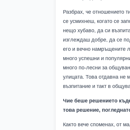
Разбрах, че отношението ти
се усмихнеш, когато се за
нещо хубаво, да си възпит
изглеждаш добре, да се п
его и вечно намръщените л
много успешни и популярни 
много по-лесни за общуване
улицата. Това отдавна не м
възпитание и такт в общува
Чие беше решението къде
това решение, погледнат
Както вече споменах, от ма