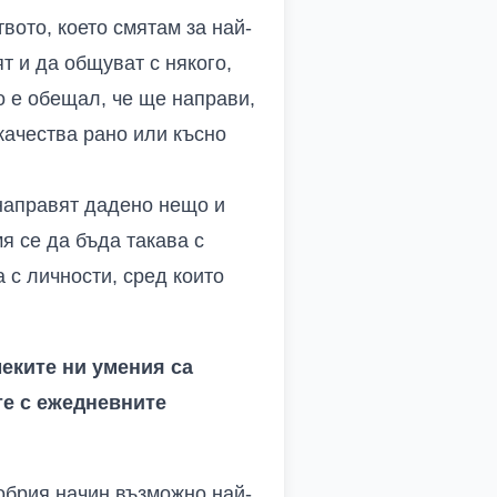
твото, което смятам за най-
т и да общуват с някого,
то е обещал, че ще направи,
 качества рано или късно
 направят дадено нещо и
я се да бъда такава с
 с личности, сред които
меките ни умения са
те с ежедневните
добрия начин възможно най-