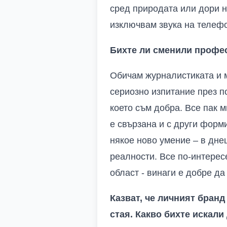
сред природата или дори н
изключвам звука на телефо
Бихте ли сменили профес
Обичам журналистиката и м
сериозно изпитание през п
което съм добра. Все пак 
е свързана и с други форм
някое ново умение – в дне
реалности. Все по-интересе
област - винаги е добре да
Казват, че личният бранд 
стая. Какво бихте искали