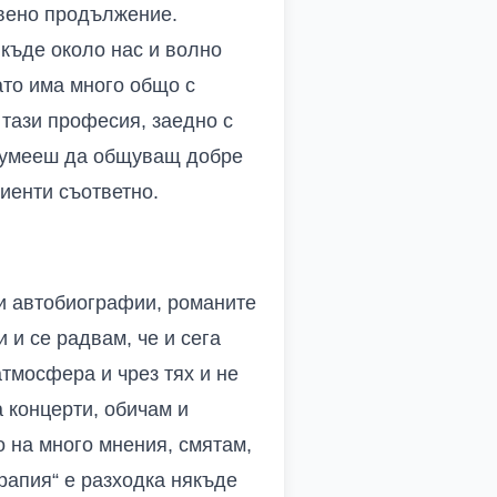
твено продължение.
якъде около нас и волно
ато има много общо с
 тази професия, заедно с
а умееш да общуващ добре
лиенти съответно.
 и автобиографии, романите
 и се радвам, че и сега
атмосфера и чрез тях и не
а концерти, обичам и
о на много мнения, смятам,
рапия“ е разходка някъде