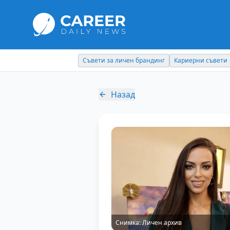
Съвети за личен брандинг
Кариерни съвети
Назад
Снимка:
Личен архив