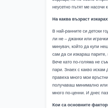
неусетно пътят ме насочи 
На каква възраст изкара
В най-ранните си детски г
ли не – джанки или играчк
минувач, който да купи не
сам да си изкараш парите, 
Вече като по-голяма не съ
пари. Знаех с какво искам 
правеха много мои връстни
получаваш минимално или н
много по-ценни. И днес паз
Кои са основните фактори