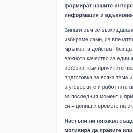
формират нашите интерес
информация и вдъхновени
Винаги съм се възхищавала 
избираме сами, се впечатл
мрънкат, а действат без да
важното качество за един 
истории, към причините нещ
подготовка за всяка тема 
в уговорките и работните 
за последния момент и при
си – цениш и времето на о
Настъпи ли някаква съще
мотивира да правите или