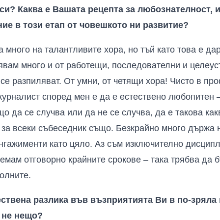
и? Каква е Вашата рецепта за любознателност, и
е в този етап от човешкото ни развитие?
много на талантливите хора, но тъй като това е дар 
явам много и от работещи, последователни и целеус
 се разпиляват. От умни, от четящи хора! Чисто в п
журналист според мен е да е естествено любопитен –
о да се случва или да не се случва, да е такова ка
и за всеки събеседник също. Безкрайно много държа 
ангажименти като цяло. Аз съм изключително дисцип
емам отговорно крайните срокове – така трябва да 
колните.
ствена разлика във възприятията Ви в по-зряла в
 не нещо?