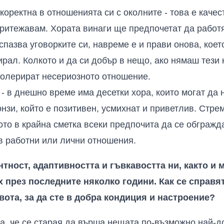
коректна в отношенията си с околните - това е качес
притежавам. Хората винаги ще предпочетат да работя
спазва уговорките си, навреме е и прави онова, кое
жирал. Колкото и да си добър в нещо, ако нямаш тези
толерират несериозното отношение.
 - в днешно време има десетки хора, които могат да
нзи, който е позитивен, усмихнат и приветлив. Стрем
ото в крайна сметка всеки предпочита да се обгражда
 в работни или лични отношения.
ност, адаптивността и гъвкавостта ни, както и 
х през последните няколко години. Как се справя
ота, за да сте в добра кондиция и настроение?
ва, че се старая да върша нещата по-възможно най-