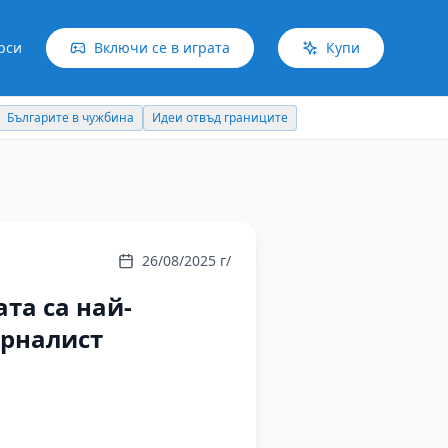
рси
Включи се в играта
Купи
Българите в чужбина
Идеи отвъд границите
26/08/2025 г/
та са най-
урналист