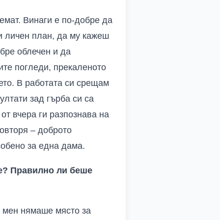
емат. Винаги е по-добре да
и личен план, да му кажеш
обре облечен и да
ите погледи, прекаленото
ето. В работата си срещам
ултати зад гърба си са
 от вчера ги разпознава на
повторя – доброто
собено за една дама.
те? Правилно ли беше
и мен нямаше място за