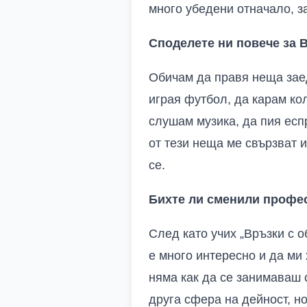
много убедени отначало, з
Споделете ни повече за 
Обичам да правя неща заед
играя футбол, да карам ко
слушам музика, да пия есп
от тези неща ме свързват и
се.
Бихте ли сменили профес
След като учих „Връзки с 
е много интересно и да ми 
няма как да се занимаваш 
друга сфера на дейност, но