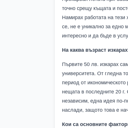
точно срещу къщата и пост
Намирах работата на тези 
се, не е уникално за едно
интересно и да бъде в услу
На каква възраст изкара
Първите 50 лв. изкарах са
университета. От гледна т
период от икономическото 
нещата в последните 20 г. 
независим, една идея по-п
наслади, защото това е на
Кои са основните фактори