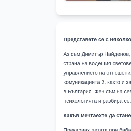
Представете се с няколк
Аз съм Димитър Найденов,
страна на водещия светов
управлението на отношения
комуникацията й, както и з
в България. Фен съм на се
психологията и разбира се,
Какъв мечтаехте да стане
Прекарвах летата при баба