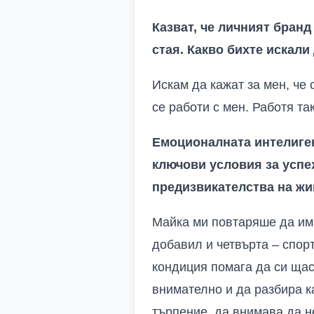
Казват, че личният бранд 
стая. Какво бихте искали
Искам да кажат за мен, че 
се работи с мен. Работя та
Емоционалната интелигент
ключови условия за успе
предизвикателства на жив
Майка ми повтаряше да има
добавил и четвърта – спор
кондиция помага да си щас
внимателно и да разбира к
търпение, да внимава да н