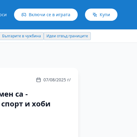
рси
Включи се в играта
Купи
Българите в чужбина
Идеи отвъд границите
07/08/2025 г/
ен са -
 спорт и хоби