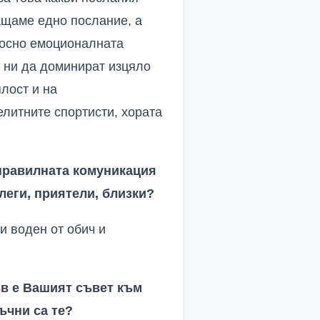
ащаме едно послание, а
носно емоционалната
е ни да доминират изцяло
лост и на
елитните спортисти, хората
 правилната комуникация
леги, приятели, близки?
и воден от обич и
ъв е Вашият съвет към
ъчни са те?