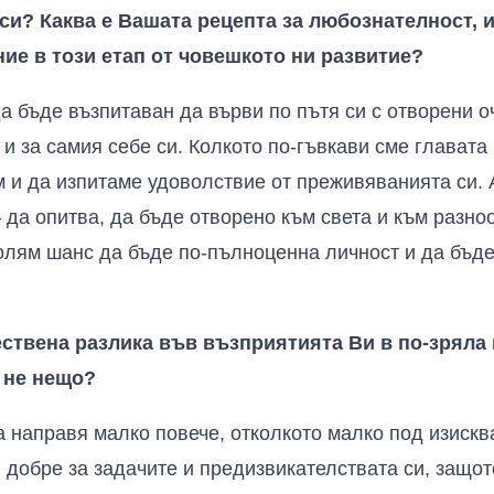
и? Каква е Вашата рецепта за любознателност, и
е в този етап от човешкото ни развитие?
а бъде възпитаван да върви по пътя си с отворени оч
а и за самия себе си. Колкото по-гъвкави сме главата 
 и да изпитаме удоволствие от преживяванията си. 
– да опитва, да бъде отворено към света и към разно
олям шанс да бъде по-пълноценна личност и да бъде
ствена разлика във възприятията Ви в по-зряла в
 не нещо?
 направя малко повече, отколкото малко под изиск
я добре за задачите и предизвикателствата си, защот