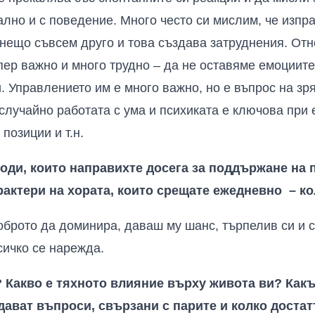
ално и с поведение. Много често си мислим, че изпр
 нещо съвсем друго и това създава затруднения. От
упер важно и много трудно – да не оставяме емоциит
. Управлението им е много важно, но е въпрос на зря
лучайно работата с ума и психиката е ключова при 
позиции и т.н.
води, които направихте досега за поддържане на
рактери на хората, които срещате ежедневно – ко
брото да доминира, даваш му шанс, търпелив си и с
сичко се нарежда.
? Какво е тяхното влияние върху живота ви? Как
адават въпроси, свързани с парите и колко достат