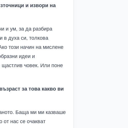
зточници и извори на
и и ум, за да разбира
и в духа си, толкова
Ако този начин на мислене
образни идеи и
 щастлив човек. Или поне
ъзраст за това какво ви
ваното. Баща ми ми казваше
о от нас се очакват