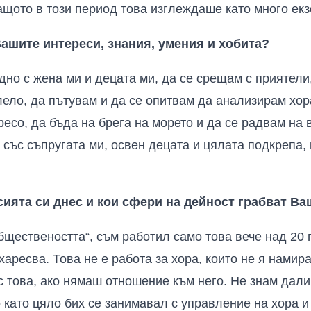
ащото в този период това изглеждаше като много екз
Вашите интереси, знания, умения и хобита?
но с жена ми и децата ми, да се срещам с приятели,
лело, да пътувам и да се опитвам да анализирам хор
ресо, да бъда на брега на морето и да се радвам на 
 със съпругата ми, освен децата и цялата подкрепа,
ията си днес и кои сфери на дейност грабват Ва
обществеността“, съм работил само това вече над 20
харесва. Това не е работа за хора, които не я намира
с това, ако нямаш отношение към него. Не знам дали 
 като цяло бих се занимавал с управление на хора и