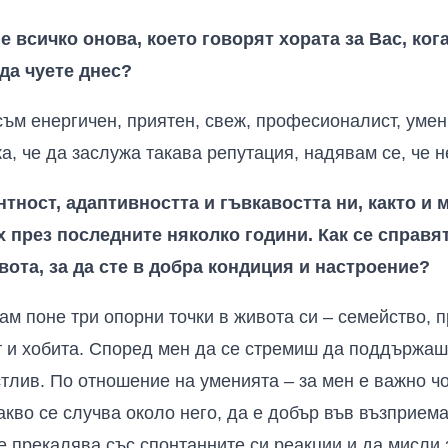
е всичко онова, което говорят хората за Вас, кога
 да чуете днес?
съм енергичен, приятен, свеж, професионалист, умен
ка, че да заслужа такава репутация, надявам се, че н
ност, адаптивността и гъвкавостта ни, както и 
х през последните няколко години. Как се справя
ота, за да сте в добра кондиция и настроение?
м поне три опорни точки в живота си – семейство, п
т и хобита. Според мен да се стремиш да поддържаш
тлив. По отношение на уменията – за мен е важно ч
акво се случва около него, да е добър във възприем
е прекалява със спонтанните си реакции и да мисли 