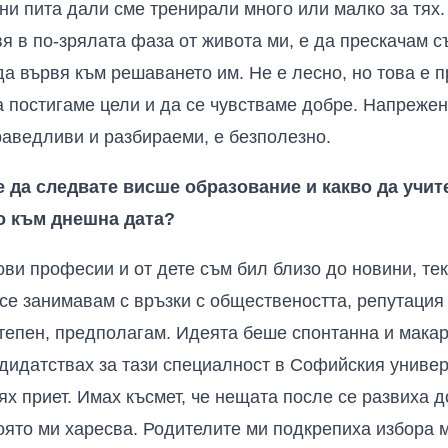
ни пита дали сме тренирали много или малко за тях. 
вя в по-зрялата фаза от живота ми, е да прескачам 
да вървя към решаването им. Не е лесно, но това е 
а постигаме цели и да се чувстваме добре. Напрежен
праведливи и разбираеми, е безполезно.
 да следвате висше образование и какво да учи
о към днешна дата?
ви професии и от дете съм бил близо до новини, тек
 се занимавам с връзки с обществеността, репутация
тепен, предполагам. Идеята беше спонтанна и макар 
ндидатствах за тази специалност в Софийския универ
ях приет. Имах късмет, че нещата после се развиха 
ято ми харесва. Родителите ми подкрепиха избора м