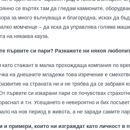
оянно се въртях там да гледам камионите, оборудван
хора за много вълнуваща и благородна, исках да бъда
 малко момченце – да иска да управлява голяма маш
га на някаква кауза.
хте първите си пари? Разкажете ни някоя любопи
м като стажант в малка прохождаща компания по вре
очка на днешните младежи това изречение е смехотво
развитие на страната ни и не трябва да се забравя 
От първите си изкарани пари се почувствах страхотн
ораснал и т.н. Усещането е невероятно и бих посъвет
чало на нов период в живота, а не заради самите пар
 и примери, които ни изграждат като личност в 