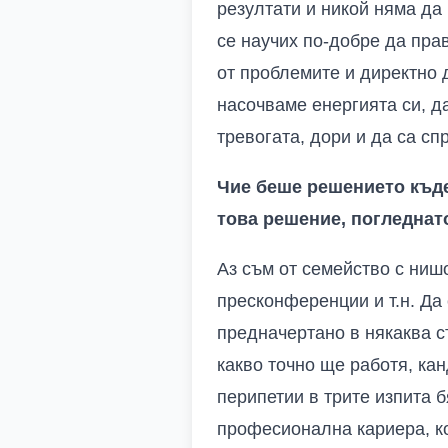
резултати и никой няма да 
се научих по-добре да пра
от проблемите и директно 
насочваме енергията си, д
тревогата, дори и да са с
Чие беше решението къде
това решение, погледнат
Аз съм от семейство с нишо
пресконференции и т.н. Да
предначертано в някаква с
какво точно ще работя, ка
перипетии в трите изпита б
професионална кариера, ко