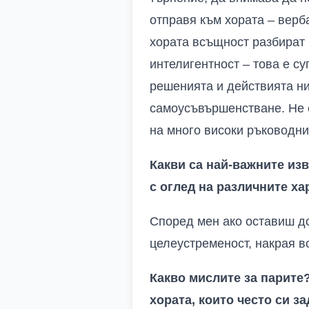
отправя към хората – верб
хората всъщност разбират
интелигентност – това е с
решенията и действията ни
самоусъвършенстване. Не с
на много високи ръководни 
Какви са най-важните из
с оглед на различните ха
Според мен ако оставиш до
целеустременост, накрая в
Какво мислите за парите
хората, които често си з