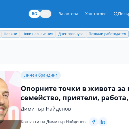
BG
EN
За автора
Хаштагове
Потъ
Новини
Нови назначения
Днес празнува
Похвали работодател
Личен брандинг
Опорните точки в живота за м
семейство, приятели, работа,
Димитър Найденов
Контакти на Димитър Найденов: