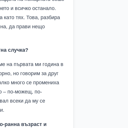
ето и всичко останало.
 като тях. Това, разбира
ина, да прави нещо
тна случка?
ме на първата ми година в
рно, но говорим за друг
колко много се промениха
о – по-можещ, по-
вал всеки да му се
и.
по-ранна възраст и