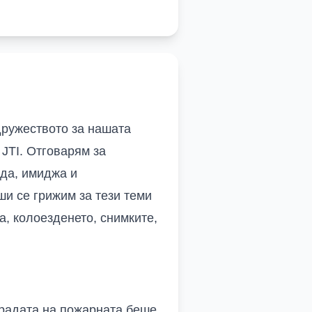
дружеството за нашата
и
JTI.
Отговарям за
еда, имиджа и
ши се грижим за тези теми
а, колоезденето, снимките,
градата на пожарната беше