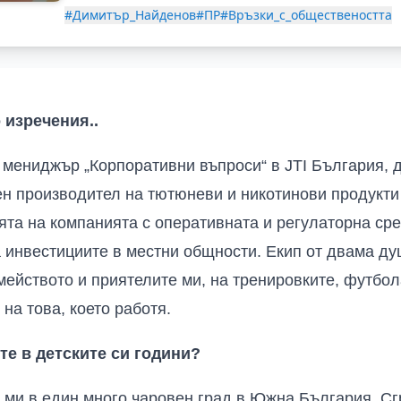
#Димитър_Найденов
#ПР
#Връзки_с_обществеността
о изречения
..
 мениджър „Корпоративни въпроси“ в
JTI
България, 
ен производител на тютюневи и никотинови продукт
та на компанията с оперативната и регулаторна ср
а инвестициите в местни общности. Екип от двама ду
мейството и приятелите ми, на тренировките, футбол
 на това, което работя.
те в детските си години?
 ми в един много чаровен град в Южна България. С