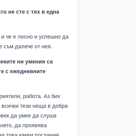
то не сте с тях в една
 и че е лесно и успешно да
е съм далече от нея.
меките ни умения са
те с ежедневните
риятели, работа. Аз бих
 всички тези неща в добра
овек да умее да слуша
ането, да проявява
за това какви послания