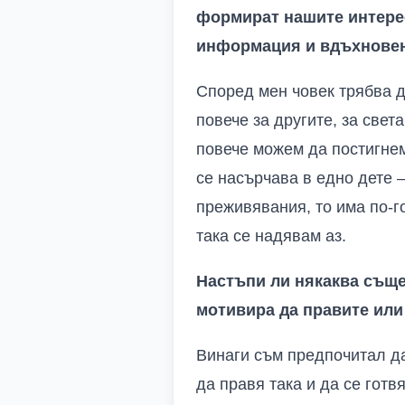
формират нашите интерес
информация и вдъхновени
Според мен човек трябва д
повече за другите, за свет
повече можем да постигнем
се насърчава в едно дете 
преживявания, то има по-г
така се надявам аз.
Настъпи ли някаква съще
мотивира да правите или
Винаги съм предпочитал да
да правя така и да се готв