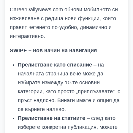
CareerDailyNews.com
обнови мобилното си
изживяване с редица нови функции, които
правят четенето по-удобно, динамично и
интерактивно.
SWIPE – нов начин на навигация
Прелистване като списание
– на
началната страница вече може да
избирате измежду 10-те основни
категории, като просто „
приплъзавате
“
с
пръст
надясно. Винаги имате и опция да
се върнете наляво.
Прелистване на статиите
– след като
изберете конкретна публикация, можете