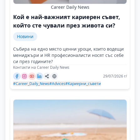
Career Daily News
Кой е най-важният кариерен съвет,
който сте чували през живота си?
Новини
Събира на едно място ценни уроци, които водещи
мениджъри и HR професионалисти носят със себе
си през годините?
Контакти на Career Daily News
29/07/2026 г/
#Career_Daily_News
#Advices
#Кариерни_съвети