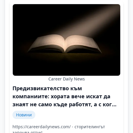
Career Daily News
Предизвикателство към
компаниите: хората вече искат да
знаят не само къде работят, а с кого
и защо
Новини
https://careerdailynews.com/ - сторителингът
започва оттук!