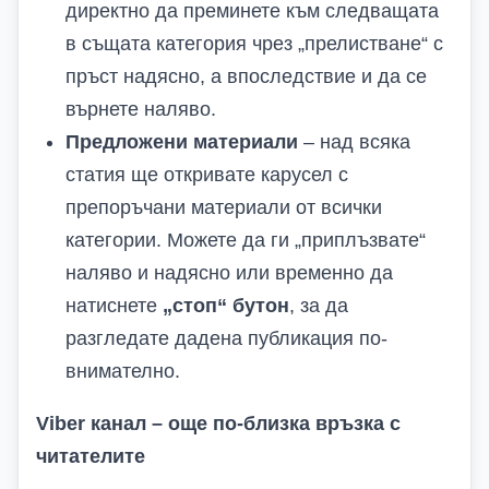
директно да преминете към следващата
в същата категория чрез „
прелистване
“
с
пръст
надясно, а впоследствие и да се
върнете наляво.
Предложени материали
– над всяка
статия ще откривате карусел с
препоръчани материали от всички
категории. Можете да ги „
приплъзвате
“
наляво и надясно или временно да
натиснете
„стоп“ бутон
, за да
разгледате дадена публикация по-
внимателно.
Viber канал – още по-близка връзка с
читателите