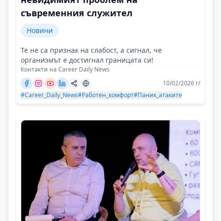
съвременния служител
Новини
Те не са признак на слабост, а сигнал, че
организмът е достигнал границата си!
Контакти на Career Daily News
10/02/2026 г/
#Career_Daily_News
#Работен_комфорт
#Паник_атаките