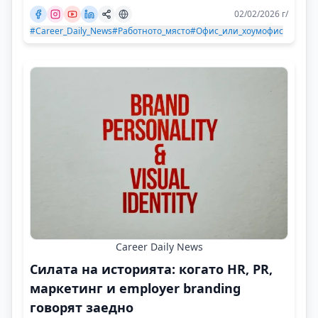
02/02/2026 г/
#Career_Daily_News
#Работното_място
#Офис_или_хоумофис
Career Daily News
Силата на историята: когато HR, PR,
маркетинг и employer branding
говорят заедно