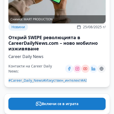
Снимка:
MART PRODUCTION
Новини
25/08/2025 г/
Открий SWIPE революцията в
CareerDailyNews.com – ново мобилно
изживяване
Career Daily News
Контакти на Career Daily
News:
#Career_Daily_News
#Изкуствен_интелект
#AI
Включи се в играта