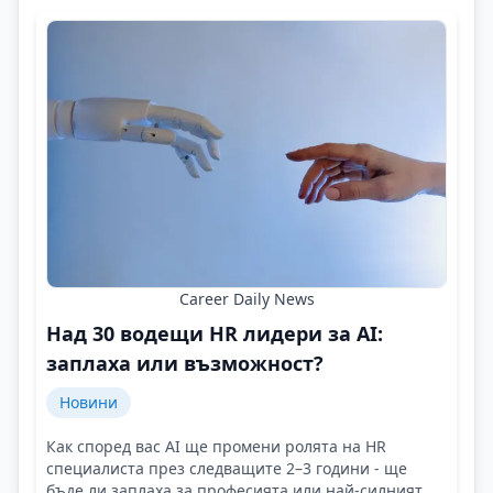
Career Daily News
Над 30 водещи HR лидери за AI:
заплаха или възможност?
Новини
Как според вас AI ще промени ролята на HR
специалиста през следващите 2–3 години - ще
бъде ли заплаха за професията или най-силният