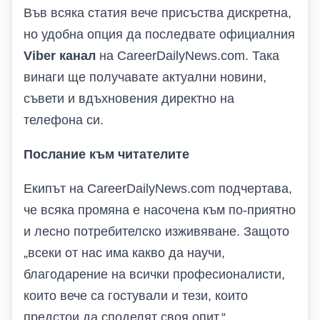
Във всяка статия вече присъства дискретна,
но удобна опция да последвате официалния
Viber канал
на CareerDailyNews.com
. Така
винаги ще получавате актуални новини,
съвети и вдъхновения директно на
телефона си.
Послание към читателите
Екипът на
CareerDailyNews.com
подчертава,
че всяка промяна е насочена към по-приятно
и лесно потребителско изживяване. Защото
„всеки от нас има какво да научи,
благодарение на всички професионалисти,
които вече са гостували и тези, които
предстои да споделят своя опит.“