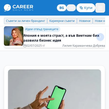
BG
EN
Купи
Кариерни съвети
Новини
Нови назначения
Днес празнува
Идеи отвъд границите
Мисленето на всеки един от нас се променя
при досега с нова култура
08/07/2025 г/
Ирена Комитова