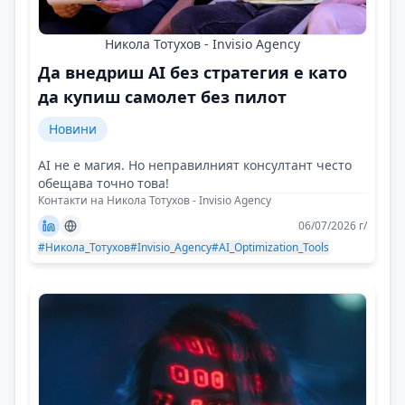
Никола Тотухов - Invisio Agency
Да внедриш AI без стратегия е като
да купиш самолет без пилот
Новини
AI не е магия. Но неправилният консултант често
обещава точно това!
Контакти на Никола Тотухов - Invisio Agency
06/07/2026 г/
#Никола_Тотухов
#Invisio_Agency
#AI_Optimization_Tools