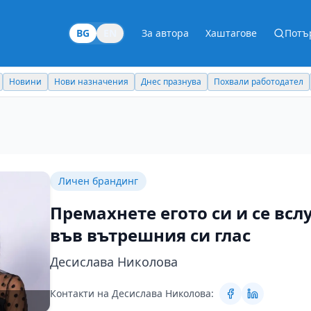
BG
EN
За автора
Хаштагове
Потъ
Новини
Нови назначения
Днес празнува
Похвали работодател
Личен брандинг
Премахнете егото си и се вс
във вътрешния си глас
Десислава Николова
Контакти на Десислава Николова: