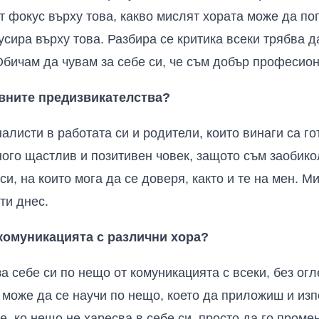
т фокус върху това, какво мислят хората може да поп
усира върху това. Разбира се критика всеки трябва д
Обичам да чувам за себе си, че съм добър професио
евните предизвикателства?
листи в работата си и родители, които винаги са го
ного щастлив и позитивен човек, защото съм заобико
си, на които мога да се доверя, както и те на мен. 
ти днес.
 комуникацията с различни хора?
за себе си по нещо от комуникацията с всеки, без ог
и може да се научи по нещо, което да приложиш и изп
е. ко нещо не харесва в себе си, просто да го проме