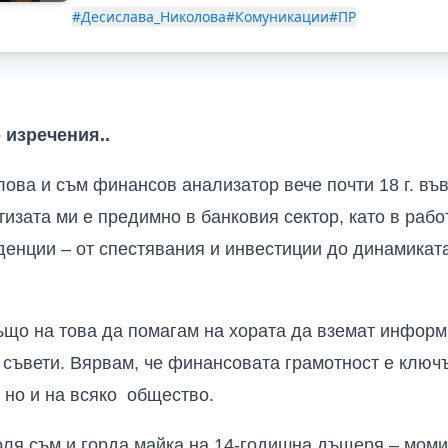
#Десислава_Николова
#Комуникации
#ПР
о изречения
..
лова и съм финансов анализатор вече почти 18 г. в
тизата ми е предимно в банковия сектор, като в раб
енции – от спестявания и инвестиции до динамиката
ъщо
на това да помагам на хората да вземат инфор
съвети
.
Вярвам, че финансовата грамотност е ключ
 но и на всяко общество.
я съм и горда майка на 14-годишна дъщеря – момич