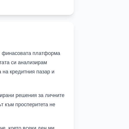
ъв финасовата платформа
отата си анализирам
 на кредитния пазар и
мирани решения за личните
ът към
просперитета не
е, което всеки ден ми