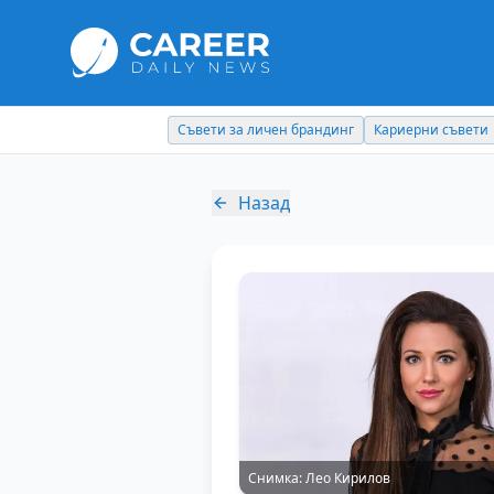
Съвети за личен брандинг
Кариерни съвети
Назад
Снимка:
Лео Кирилов