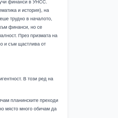
 учи финанси в УНСС.
матика и история), на
беше трудно в началото,
към финанси, но се
алност. През призмата на
о и съм щастлива от
гентност. В този ред на
бичам планинските преходи
но място много обичам да