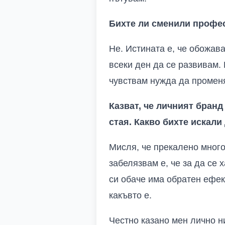
Бихте ли сменили профес
Не. Истината е, че обожав
всеки ден да се развивам. 
чувствам нужда да промен
Казват, че личният бранд 
стая. Какво бихте искали
Мисля, че прекалено много
забелязвам е, че за да се 
си обаче има обратен ефек
какъвто е.
Честно казано мен лично н