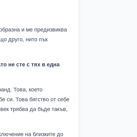
ообразна и ме предизвиква
що друго, нито пък
то не сте с тях в една
анд. Това, което
бе си. Това бягство от себе
век трябва да бъде такъв,
зключение на близките до