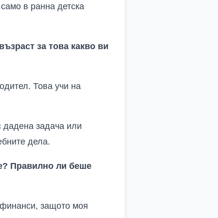
 само в ранна детска
ъзраст за това какво ви
одител. Това учи на
с дадена задача или
ебните дела.
те? Правилно ли беше
 финанси, защото моя