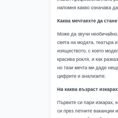
напомня какво означава да
Каква мечтаехте да стане
Може да звучи необичайно,
света на модата, театъра 
изяществото, с което моде
красива рокля, и как разка
но тази мечта ми даде нещо
цифрите и анализите.
На каква възраст изкара
Първите си пари изкарах, 
си през летните ваканции 