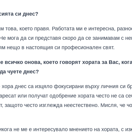
ията си днес?
ам това, което правя. Работата ми е интересна, разн
Не мога да си представя скоро да се занимавам с не
ям нещо в настоящия си професионален свят.
е всичко онова, което говорят хората за Вас, кога
 да чуете днес?
 хора днес са изцяло фокусирани върху личния си бр
харесат или получат одобрение хората често не са се
т, защото често изглежда неестествено. Мисля, че чо
икога не ме е интересувало мнението на хората, с и