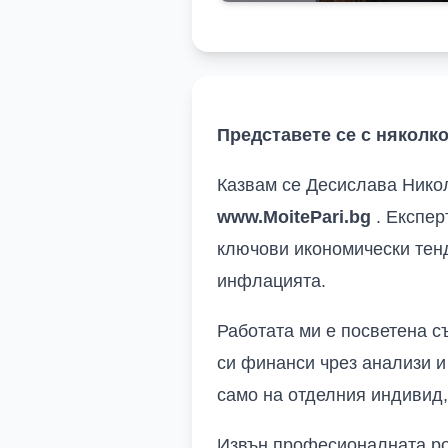
Представете се с няколк
Казвам се Десислава Нико
www.MoitePari.bg
.
Експер
ключови икономически тенд
инфлацията.
Работата ми е посветена
с
си финанси чрез анализи
и
само на отделния индивид,
Извън професионалната рол