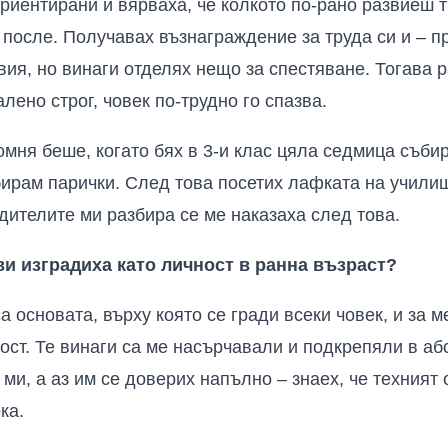
ориентирани и вярваха, че колкото по-рано развиеш т
после. Получавах възнаграждение за труда си и – пр
вия, но винаги отделях нещо за спестяване. Тогава р
лено строг, човек по-трудно го спазва.
омня беше, когато бях в 3-и клас цяла седмица съби
бирам парички. След това посетих лафката на училищ
дителите ми разбира се ме наказаха след това.
ви изградиха като личност в ранна възраст?
 основата, върху която се гради всеки човек, и за м
ост. Те винаги са ме насърчавали и подкрепяли в аб
ми, а аз им се доверих напълно – знаех, че техният
ка.