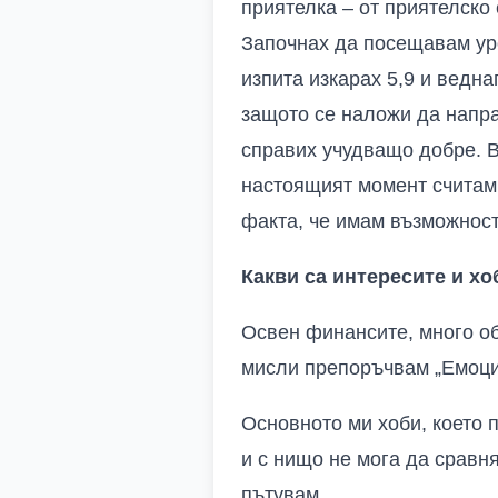
приятелка – от приятелско
Започнах да посещавам уро
изпита изкарах 5,9 и ведн
защото се наложи да напра
справих учудващо добре. 
настоящият момент считам
факта, че имам възможност
Какви са интересите и хо
Освен финансите, много об
мисли препоръчвам „Емоци
Основното ми хоби, което 
и с нищо не мога да сравн
пътувам.