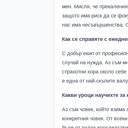
мен. Мисля, че прекаления
защото има риск да се фок
нас има несъвършенства. 
Как се справяте с ежедн
С добър екип от професиона
случай на нужда. Аз съм м
страхотни хора около себе 
е една от най-скъпите валу
Какви уроци научихте за
Аз съм човек, който взима 
конкретния човек. От всек
бъде от полза впоследстви