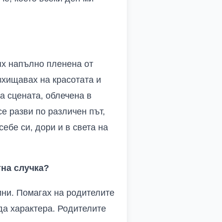
ях напълно пленена от
зхищавах на красотата и
а сцената, облечена в
се разви по различен път,
ебе си, дори и в света на
тна случка?
ини. Помагах на родителите
да характера. Родителите