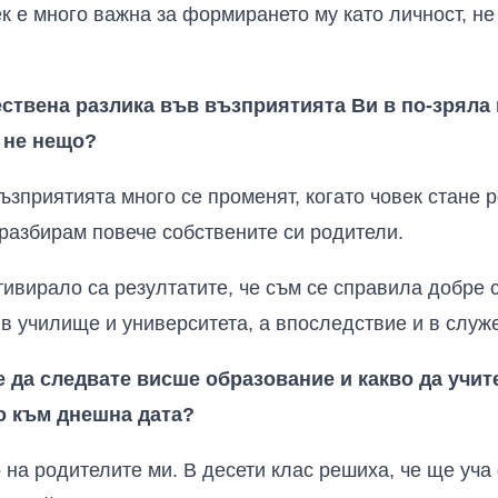
к е много важна за формирането му като личност, не
ствена разлика във възприятията Ви в по-зряла в
 не нещо?
ъзприятията много се променят, когато човек стане р
 разбирам повече собствените си родители.
отивирало са резултатите, че съм се справила добре 
т в училище и университета, а впоследствие и в служ
 да следвате висше образование и какво да учи
о към днешна дата?
на родителите ми. В десети клас решиха, че ще уча