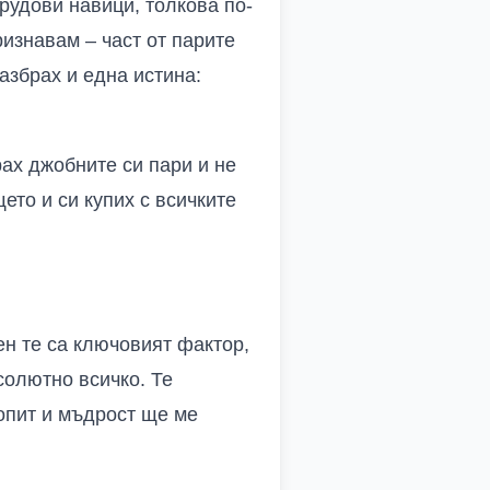
рудови навици, толкова по-
изнавам – част от парите
азбрах и една истина:
рах джобните си пари и не
ето и си купих с всичките
ен те са ключовият фактор,
солютно всичко. Те
 опит и мъдрост ще ме