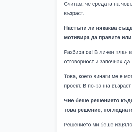
Считам, че средата на чове
възраст.
Настъпи ли някаква съще
мотивира да правите или
Разбира се! В личен план в
отговорност и започнах да
Това, което винаги ме е м
проект. В по-ранна възрас
Чие беше решението къде
това решение, погледнат
Решението ми беше изцяло 