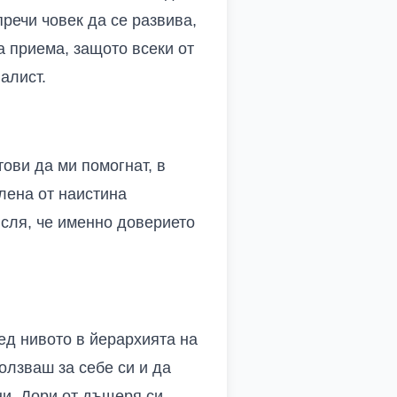
речи човек да се развива,
а приема, защото всеки от
налист.
тови да ми помогнат, в
лена от наистина
Мисля, че именно доверието
лед нивото в йерархията на
олзваш за себе си и да
ни. Дори от дъщеря си