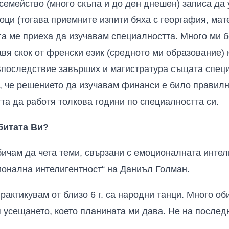
 семейство (много скъпа и до ден днешен) записа да
ци (тогава приемните изпити бяха с георгафия, мате
ага ме приеха да изучавам специалността. Много ми 
вя скок от френски език (средното ми образование) 
Впоследствие завърших и магистратура същата специ
, че решението да изучавам финанси е било правилн
та да работя толкова години по специалността си.
битата Ви?
ичам да чета теми, свързани с емоционалната интели
онална интелигентност“ на Даниъл Голман.
практикувам от близо 6 г. са народни танци. Много о
я усещането, което планината ми дава. Не на послед