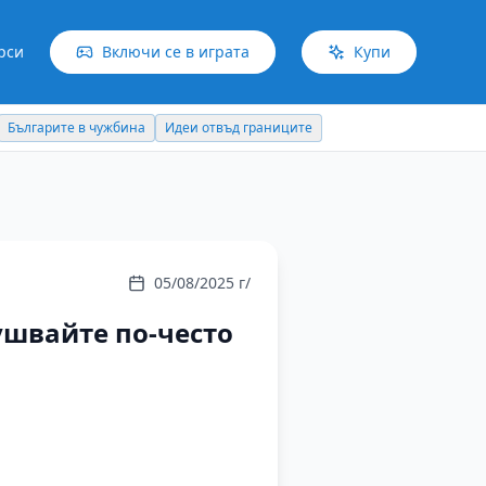
рси
Включи се в играта
Купи
Българите в чужбина
Идеи отвъд границите
05/08/2025 г/
лушвайте по-често