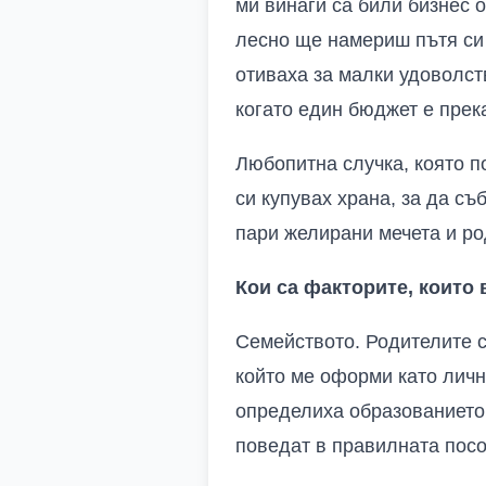
ми винаги са били бизнес 
лесно ще намериш пътя си 
отиваха за малки удоволст
когато един бюджет е прека
Любопитна случка, която п
си купувах храна, за да съ
пари желирани мечета и ро
Кои са факторите, които 
Семейството. Родителите са
който ме оформи като личн
определиха образованието 
поведат в правилната посо