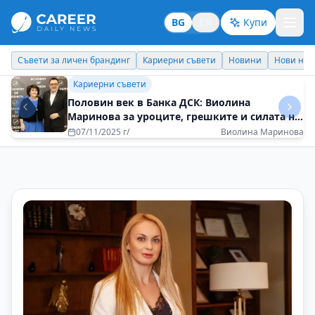
BG
EN
Купи
Кариерни съвети
Новини
Нови назначения
Днес празнува
Идеи отвъд границите
Пътуванията ме правят по-гъвкава и по-
отворена към новото
01/09/2025 г/
Полина Тоскова