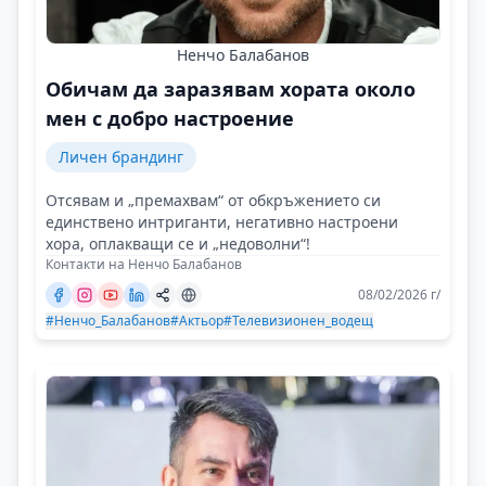
Ненчо Балабанов
Обичам да заразявам хората около
мен с добро настроение
Личен брандинг
Отсявам и „премахвам“ от обкръжението си
единствено интриганти, негативно настроени
хора, оплакващи се и „недоволни“!
Контакти на Ненчо Балабанов
08/02/2026 г/
#Ненчо_Балабанов
#Актьор
#Телевизионен_водещ