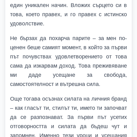
един уникален начин. Вложих сърцето си в
това, което правех, и го правех с истинско
удоволствие.
Не бързах да похарча парите – за мен по-
ценен беше самият момент, в който за първи
път почувствах удовлетворението от това
сама да изкарвам доход. Това преживяване
ми даде усещане за свобода,
самостоятелност и вътрешна сила.
Още тогава осъзнах силата на личния бранд
– как гласът ти, стилът ти, името ти започват
да се разпознават. За първи път усетих
отговорността и силата да бъдеш чут и
запомнен. Именно тези уроци и усещания