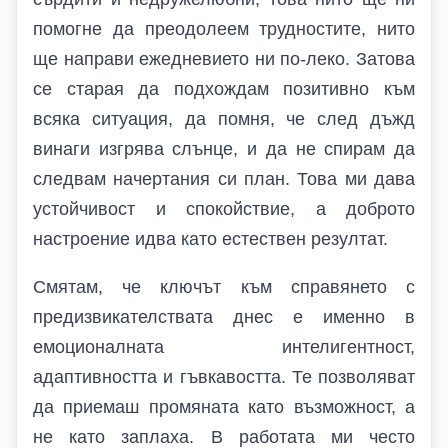
помогне да преодолеем трудностите, нито
ще направи ежедневието ни по-леко. Затова
се старая да подхождам позитивно към
всяка ситуация, да помня, че след дъжд
винаги изгрява слънце, и да не спирам да
следвам начертания си план. Това ми дава
устойчивост и спокойствие, а доброто
настроение идва като естествен резултат.
Смятам, че ключът към справянето с
предизвикателствата днес е именно в
емоционалната интелигентност,
адаптивността и гъвкавостта. Те позволяват
да приемаш промяната като възможност, а
не като заплаха. В работата ми често