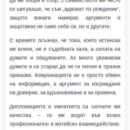
да ме обори в спор.
J
Семейството ми често
се шегуваше, че съм „адвокат по рождение“,
защото винаги намирах аргументи и
защитавах не само себе си, но и другите.
С времето осъзнах, че това, което истински
ме влече, не е съдебната зала, а силата на
думите и общуването. Аз много уважавам
думите и се старая да не ги пилея в празни
приказки. Комуникацията не е просто обмен
на информация, а аргумент за изграждане
на доверие, за вдъхновяване и за промяна.
Дипломацията и емпатията са силните ми
качества – те ме водят във всяко
професионално и житейско взаимодействие.