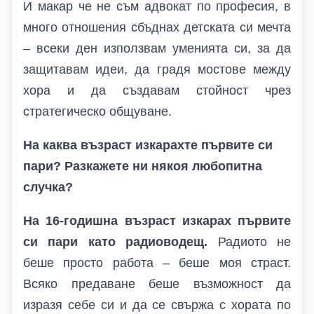
И макар че не съм адвокат по професия, в
много отношения сбъднах детската си мечта
– всеки ден използвам уменията си, за да
защитавам идеи, да градя мостове между
хора и да създавам стойност чрез
стратегическо общуване.
На каква възраст изкарахте първите си
пари? Разкажете ни някоя любопитна
случка?
На 16-годишна възраст изкарах първите
си пари като радиоводещ.
Радиото не
беше просто работа – беше моя страст.
Всяко предаване беше възможност да
изразя себе си и да се свържа с хората по