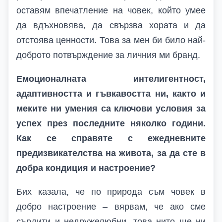
оставям впечатление на човек, който умее
да вдъхновява, да свързва хората и да
отстоява ценности. Това за мен би било най-
доброто потвърждение за личния ми бранд.
Емоционалната интелигентност,
адаптивността и гъвкавостта ни, както и
меките ни умения са ключови условия за
успех през последните няколко години.
Как се справяте с ежедневните
предизвикателства на живота, за да сте в
добра кондиция и настроение?
Бих казала, че по природа съм човек в
добро настроение – вярвам, че ако сме
сърдити и недружелюбни, това нито ще ни