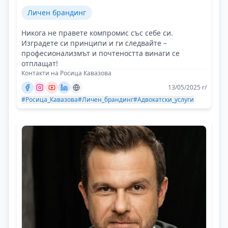
Личен брандинг
Никога не правете компромис със себе си.
Изградете си принципи и ги следвайте –
професионализмът и почтеността винаги се
отплащат!
Контакти на Росица Кавазова
13/05/2025 г/
#Росица_Кавазова
#Личен_брандинг
#Адвокатски_услуги