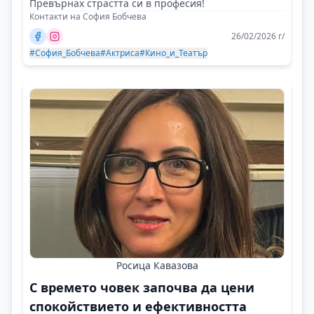
Превърнах страстта си в професия!
Контакти на София Бобчева
26/02/2026 г/
#София_Бобчева
#Актриса
#Кино_и_Театър
Росица Кавазова
С времето човек започва да цени
спокойствието и ефективността