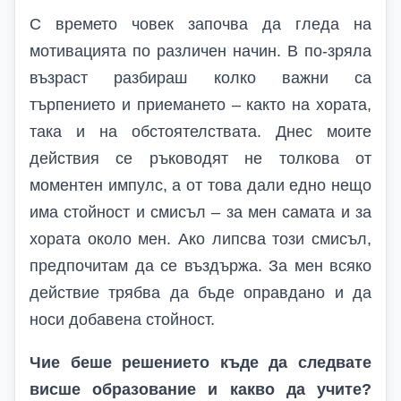
С времето човек започва да гледа на
мотивацията по различен начин. В по-зряла
възраст разбираш колко важни са
търпението и приемането – както на хората,
така и на обстоятелствата. Днес моите
действия се ръководят не толкова от
моментен импулс, а от това дали едно нещо
има стойност и смисъл – за мен самата и за
хората около мен. Ако липсва този смисъл,
предпочитам да се въздържа. За мен всяко
действие трябва да бъде оправдано и да
носи добавена стойност.
Чие беше решението къде да следвате
висше образование и какво да учите?