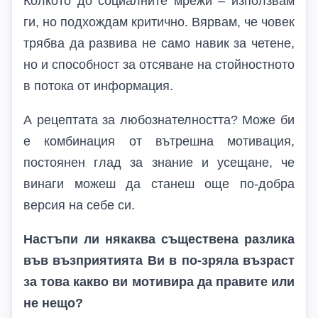
Колкото до социалните мрежи – използвам
ги, но подхождам критично. Вярвам, че човек
трябва да развива не само навик за четене,
но и способност за отсяване на стойностното
в потока от информация.
А рецептата за любознателността? Може би
е комбинация от вътрешна мотивация,
постоянен глад за знание и усещане, че
винаги можеш да станеш още по-добра
версия на себе си.
Настъпи ли някаква съществена разлика
във възприятията Ви в по-зряла възраст
за това какво ви мотивира да правите или
не нещо?