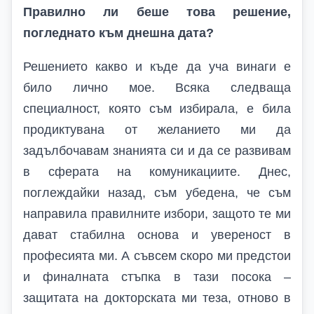
Правилно ли беше това решение,
погледнато към днешна дата?
Решението какво и къде да уча винаги е
било лично мое. Всяка следваща
специалност, която съм избирала, е била
продиктувана от желанието ми да
задълбочавам знанията си и да се развивам
в сферата на комуникациите. Днес,
поглеждайки назад, съм убедена, че съм
направила правилните избори, защото те ми
дават стабилна основа и увереност в
професията ми. А съвсем скоро ми предстои
и финалната стъпка в тази посока –
защитата на докторската ми теза, отново в