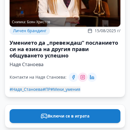
Снимка:
Боян Христов
Личен брандинг
15/08/2025 г/
Умението да „превеждаш“ посланието
си на езика на другия прави
общуването успешно
Надя Станоева
Контакти на Надя Станоева:
#Надя_Станоева
#ПР
#Меки_умения
Включи се в играта