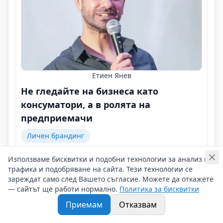
Етиен Янев
Не гледайте на бизнеса като
консуматори, а в ролята на
предприемачи
Личен брандинг
Човек може да намира връзка между различните
Използваме бисквитки и подобни технологии за анализ на
си страсти, а с това да бъде и винаги адаптивен!
трафика и подобряване на сайта. Тези технологии се
Контакти на Етиен Янев
зареждат само след Вашето съгласие. Можете да откажете
— сайтът ще работи нормално.
Политика за бисквитки
16/05/2025 г/
#Етиен_Янев
#Личен_брандинг
#Изкуствен_Интелект
Приемам
Отказвам