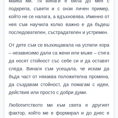
майка ми. Тя винаги е била до мен с
подкрепа, съвети и с онзи личен пример,
който не се налага, а вдъхновява. Именно от
нея съм научила колко важно е да бъдеш
последователен, състрадателен и устремен.
От дете съм се възхищавала на успели хора
– независимо дали са жени или мъже – стига
да носят стойност със себе си и да оставят
следа. Винаги съм усещала, че искам да
бъда част от някаква положителна промяна,
да създавам стойност, да помагам с идеи,
действия или просто с добри думи.
Любопитството ми към света е другият
фактор, който ме е формирал и до днес е