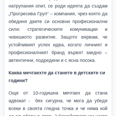
натрупания опит, се роди идеята да създам
„Прогресива Груп“ – компания, чрез която да
обединя двете си основни професионални
сили: стратегическите комуникации и
човешкото развитие. Защото вярвам, че
устойчивият успех идва, когато личният и
професионалният бранд вървят заедно –
автентични, подредени и с ясна посока.
Каква мечтаехте да станете в детските си
години?
Още от 10-годишна мечтаех да стана
адвокат - бях сигурна, че мога да убедя
всеки в своята гледна точка и че няма кой