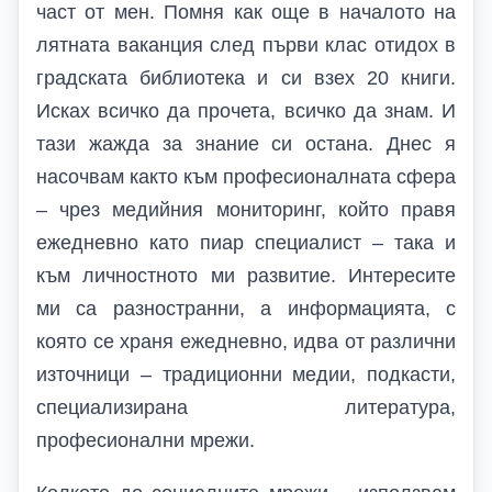
част от мен. Помня как още в началото на
лятната ваканция след първи клас отидох в
градската библиотека и си взех 20 книги.
Исках всичко да прочета, всичко да знам. И
тази жажда за знание си остана. Днес я
насочвам както към професионалната сфера
– чрез медийния мониторинг, който правя
ежедневно като пиар специалист – така и
към личностното ми развитие. Интересите
ми са разностранни, а информацията, с
която се храня ежедневно, идва от различни
източници – традиционни медии, подкасти,
специализирана литература,
професионални мрежи.