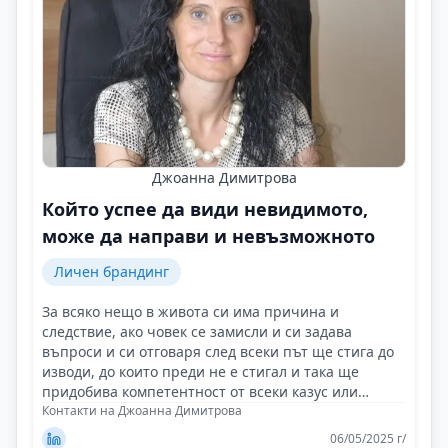
Джоанна Димитрова
Който успее да види невидимото,
може да направи и невъзможното
Личен брандинг
За всяко нещо в живота си има причина и
следствие, ако човек се замисли и си задава
въпроси и си отговаря след всеки път ще стига до
изводи, до които преди не е стигал и така ще
придобива компетентност от всеки казус или
случай!
Контакти на Джоанна Димитрова
06/05/2025 г/