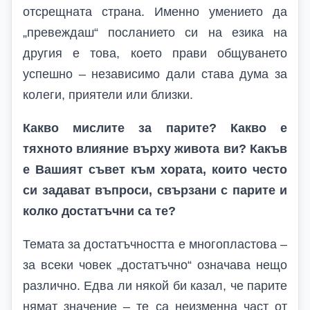
отсрещната страна. Именно умението да
„превеждаш“ посланието си на езика на
другия е това, което прави общуването
успешно – независимо дали става дума за
колеги, приятели или близки.
Какво мислите за парите? Какво е
тяхното влияние върху живота ви? Какъв
е Вашият съвет към хората, които често
си задават въпроси, свързани с парите и
колко достатъчни са те?
Темата за достатъчността е многопластова –
за всеки човек „достатъчно“ означава нещо
различно. Едва ли някой би казал, че парите
нямат значение – те са неизменна част от