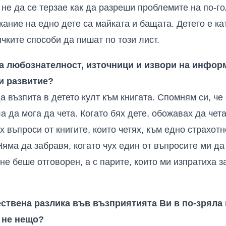
 не да се терзае как да разреши проблемите на по-г
ание на едно дете са майката и бащата. Детето е кат
чките способи да пишат по този лист.
за любознателност, източници и извори на инфор
ни развитие?
а възпита в детето култ към книгата. Спомням си, ч
а да мога да чета. Когато бях дете, обожавах да чет
 въпроси от книгите, които четях, към едно страхот
Няма да забравя, когато чух един от въпросите ми да
е беше отговорен, а с парите, които ми изпратиха за
ствена разлика във възприятията Ви в по-зряла 
 не нещо?