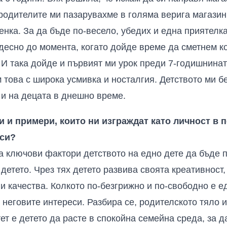
 родителите ми пазарувахме в голяма верига магазини
енка. За да бъде по-весело, убедих и една приятелка
десно до момента, когато дойде време да сметнем ко
И така дойде и първият ми урок преди 7-годишнината
м това с широка усмивка и носталгия. Детството ми 
и на децата в днешно време.
 и примери, които ни изграждат като личност в 
си?
а ключови фактори детството на едно дете да бъде 
детето. Чрез тях детето развива своята креативност
и качества. Колкото по-безгрижно и по-свободно е е
а неговите интереси. Разбира се, родителското тяло 
ет е детето да расте в спокойна семейна среда, за 