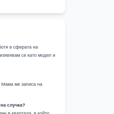
ботя в сферата на
 изявявам се като модел и
. Мама ме записа на
тна случка?
ин в квартала, в който