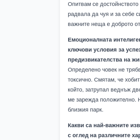
Опитвам се достойнството 
радвала да чуя и за себе с
важните неща е доброто от
Емоционалната интелигент
ключови условия за успе
предизвикателства на жив
Определено човек не трябв
токсично. Смятам, че хоби
който, затрупал веднъж дв
ме зарежда положително. Н
близкия парк.
Какви са най-важните из
с оглед на различните ха