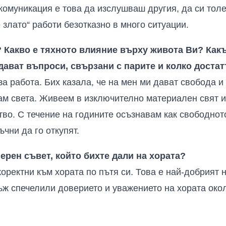
комуникация е това да изслушваш другия, да си толе
 злато“ работи безотказно в много ситуации.
? Какво е тяхното влияние върху живота Ви? Как
адават въпроси, свързани с парите и колко достат
за работа. Бих казала, че на мен ми дават свобода и
м света. Живеем в изключително материален свят и 
тво. С течение на годините осъзнавам как свободнот
ъчни да го откупят.
ерен съвет, който бихте дали на хората?
оректни към хората по пътя си. Това е най-добрият 
ж спечелили доверието и уважението на хората окол