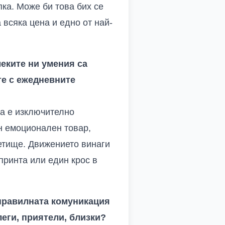
ка. Може би това бих се
 всяка цена и едно от най-
меките ни умения са
те с ежедневните
ва е изключително
н емоционален товар,
метище. Движението винаги
принта или един крос в
 правилната комуникация
леги, приятели, близки?