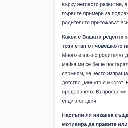
върху неговото развитие, а
първите примери за подраж
родителите притежават вси
Каква е Вашата рецепта 
този етап от човешкото 
Много е важно родителят д
майка ми се беше постарал
спомням, че често изпращах
детство „Минута е много“. 
предаването. Въпросът ми н
енциклопедия.
Настъпи ли някаква съще
мотивира да правите или