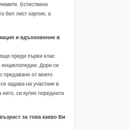
олемите. Естествено
о бял лист хартия, а
мация и вдъхновение в
е още преди първи клас
а енциклопедии. Дори си
но предаване от моето
 се задава на участник в
 него, си купих поредната
възраст за това какво Ви