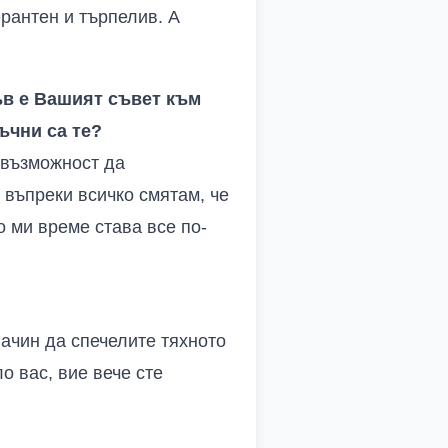
рантен и търпелив. А
ъв е Вашият съвет към
ъчни са те?
 възможност да
въпреки всичко смятам, че
о ми време става все по-
начин да спечелите тяхното
о вас, вие вече сте