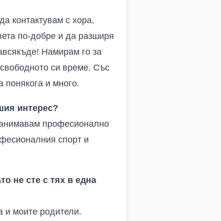
а контактувам с хора,
вета по-добре и да разширя
авсякъде! Намирам го за
 свободното си време. Със
 понякога и много.
шия интерес?
 занимавам професионално
офесионалния спорт и
то не сте с тях в една
а и моите родители.