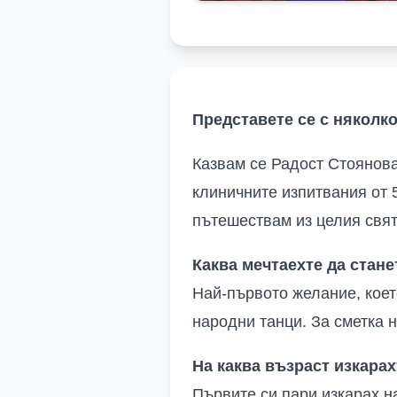
Представете се с няколк
Казвам се Радост Стоянова
клиничните изпитвания от 
пътешествам из целия свят
Каква мечтаехте да стане
Най-първото желание, коет
народни танци. За сметка н
На каква възраст изкара
Първите си пари изкарах на