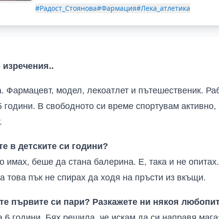
#Радост_Стоянова
#Фармация
#Лека_атлетика
о изречения
..
.
Фармацевт, модел, лекоатлет и пътешественик. Ра
5 години. В свободното си време спортувам активно,
.
те в детските си години?
о имах, беше да стана балерина. Е, така и не опитах
а това пък не спирах да ходя на пръсти из вкъщи.
хте първите си пари? Разкажете ни някоя любопи
 6 години. Бях решила, че искам да си направя магаз