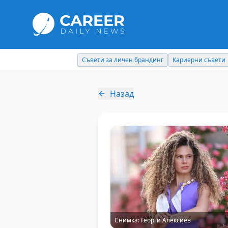
Съвети за личен брандинг
Кариерни съвети
Назад
Снимка:
Георги Алексиев