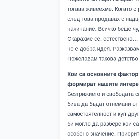
тогава живеехме. Когато с
след това продавах с надц
начинание. Всичко беше чу
Скарахме се, естествено… 
не е добра идея. Разказва
Пожелавам такова детство 
Кои са основните фактори
формират нашите интере
Безгрижието и свободата с
бива да бъдат отнемани от 
самостоятелност и куп друг
би могло да разбере кои с
особено значение. Приорит