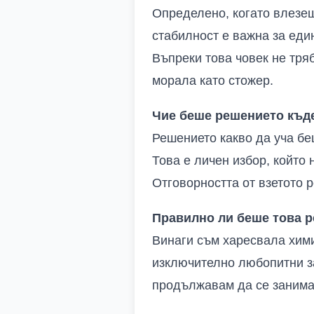
Определено, когато влезеш
стабилност е важна за еди
Въпреки това човек не тряб
морала като стожер.
Чие беше решението къде
Решението какво да уча бе
Това е личен избор, който
Отговорността от взетото 
Правилно ли беше това р
Винаги съм харесвала хими
изключително любопитни за
продължавам да се занимав