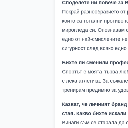
Споделете ни повече за 
Покрай разнообразието от 
които са тотални противоп
мирогледа си. Опознавам с
едно от най-смислените не
сигурност след всяко едно
Бихте ли сменили профес
Спортът е моята първа лю
с лека атлетика. За съжал
тренирам предимно за удов
Казват, че личният бранд 
стая. Какво бихте искали
Винаги съм се старала да с