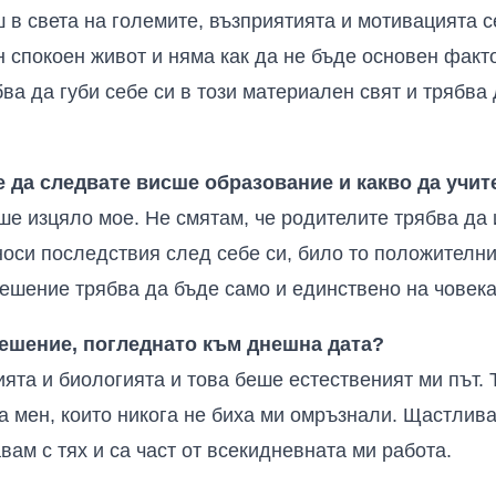
 в света на големите, възприятията и мотивацията 
н спокоен живот и няма как да не бъде основен факт
ва да губи себе си в този материален свят и трябва 
 да следвате висше образование и какво да учит
ше изцяло мое. Не смятам, че родителите трябва да 
 носи последствия след себе си, било то положителн
решение трябва да бъде само и единствено на човека
ешение, погледнато към днешна дата?
ята и биологията и това беше естественият ми път. 
 мен, които никога не биха ми омръзнали. Щастлива
ам с тях и са част от всекидневната ми работа.