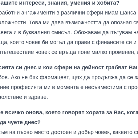
Вашите интереси, знания, умения и хобита?
работни ангажименти в различни сфери имам шанса д
оложности. Това ми дава възможността да опозная с
вета и в буквалния смисъл. Обожавам да пътувам н
ща, които човек би могъл да прави с финансите си и
 пътешествие човек се връща поне малко променен, а
ията си днес и кои сфери на дейност грабват Ва
бов. Ако не бях фармацевт, щях да продължа да се
ение професията ми в момента е несъвместима с пр
олствие и здраве.
е всичко онова, което говорят хората за Вас, кога
 да чуете днес?
ъм на първо място достоен и добър човек, каквито с