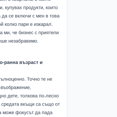
, купувах продукти, които
 да се включи с мен в това
й колко пари е изкарал.
 ми, че бизнес с приятели
беше незабравимо.
по-ранна възраст и
пълноценно. Точно те не
, въображение,
дно дете, толкова по-лесно
и средата вкъщи са също от
да може фокусът да пада