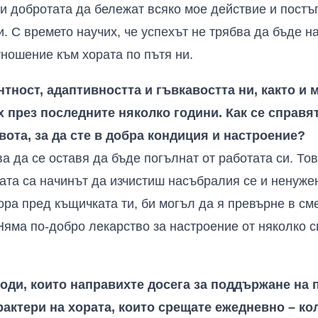
и добротата да бележат всяко мое действие и постъп
и. С времето научих, че успехът не трябва да бъде на
ношение към хората по пътя ни.
ност, адаптивността и гъвкавостта ни, както и 
х през последните няколко години. Как се справя
ота, за да сте в добра кондиция и настроение?
а да се оставя да бъде погълнат от работата си. То
тата са начинът да изчистиш насъбралия се и ненуже
ора пред къщичката ти, би могъл да я превърне в с
яма по-добро лекарство за настроение от няколко с
води, които направихте досега за поддържане на
рактери на хората, които срещате ежедневно – ко