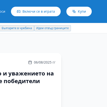
рси
Включи се в играта
Купи
Българите в чужбина
Идеи отвъд границите
06/08/2025 г/
 и уважението на
те победители