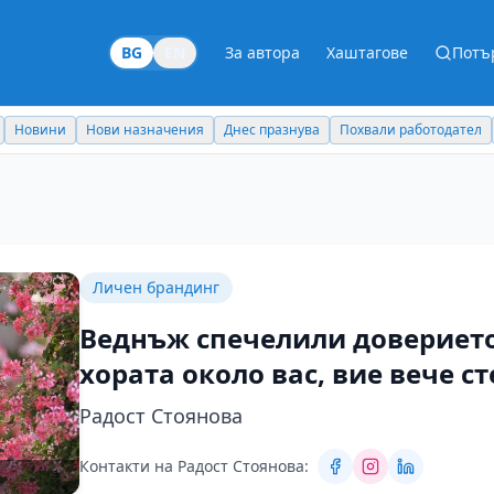
BG
EN
За автора
Хаштагове
Потъ
Новини
Нови назначения
Днес празнува
Похвали работодател
Личен брандинг
Веднъж спечелили доверието
хората около вас, вие вече с
Радост Стоянова
Контакти на Радост Стоянова: