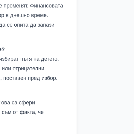
се променят. Финансовата
ор в днешно време.
да се опита да запази
е?
избират пътя на детето.
и или отрицателни.
, поставен пред избор.
Това са сфери
 съм от факта, че