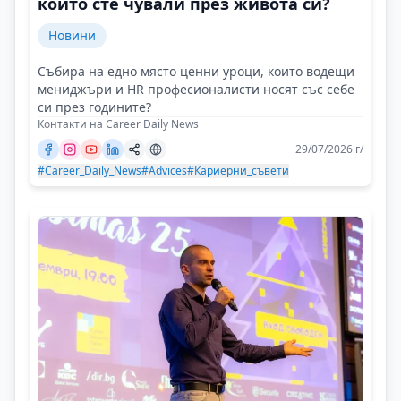
който сте чували през живота си?
Новини
Събира на едно място ценни уроци, които водещи
мениджъри и HR професионалисти носят със себе
си през годините?
Контакти на Career Daily News
29/07/2026 г/
#Career_Daily_News
#Advices
#Кариерни_съвети