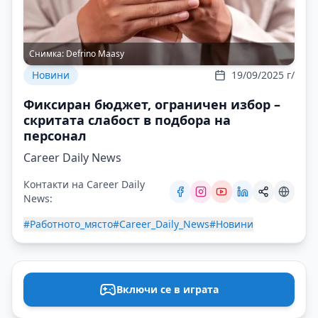
Снимка:
Defrino Maasy
Новини
19/09/2025 г/
Фиксиран бюджет, ограничен избор –
скритата слабост в подбора на
персонал
Career Daily News
Контакти на Career Daily
News:
#Работното_място
#Career_Daily_News
#Новини
Включи се в играта