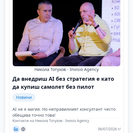
Никола Тотухов - Invisio Agency
Да внедриш AI без стратегия е като
да купиш самолет без пилот
Новини
AI не е магия. Но неправилният консултант често
обещава точно това!
Контакти на Никола Тотухов - Invisio Agency
06/07/2026 г/