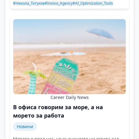
#Никола_Тотухов
#Invisio_Agency
#AI_Optimization_Tools
Career Daily News
В офиса говорим за море, а на
морето за работа
Новини
Морето е пред нас, но съзнанието ни остава зад