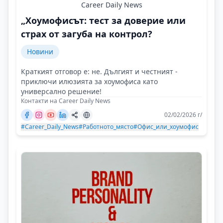
Career Daily News
„Хоумофисът: тест за доверие или
страх от загуба на контрол?
Новини
Краткият отговор е: не. Дългият и честният -
приключи илюзията за хоумофиса като
универсално решение!
Контакти на Career Daily News
02/02/2026 г/
#Career_Daily_News
#Работното_място
#Офис_или_хоумофис