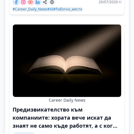
20/07/2026 г/
#Career_Daily_News
#AI
#Работно_място
Career Daily News
Предизвикателство към
компаниите: хората вече искат да
знаят не само къде работят, а с кого
и защо