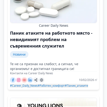
Career Daily News
Паник атаките на работното място -
невидимият проблем на
съвременния служител
Новини
Те не са признак на слабост, а сигнал, че
организмът е достигнал границата си!
Контакти на Career Daily News
10/02/2026 г/
#Career_Daily_News
#Работен_комфорт
#Паник_атаките