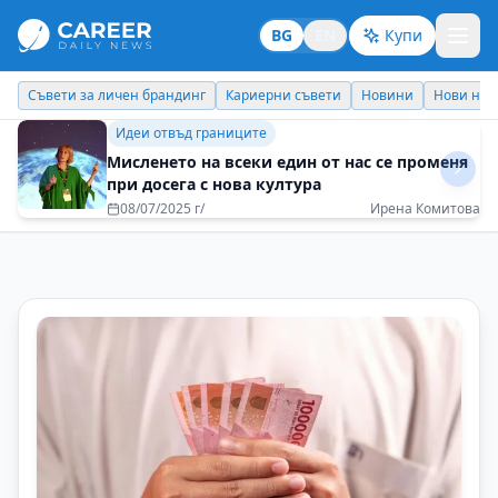
BG
EN
Купи
Кариерни съвети
Новини
Нови назначения
Днес празнува
Идеи отвъд границите
Пътуванията ме правят по-гъвкава и по-
отворена към новото
01/09/2025 г/
Полина Тоскова