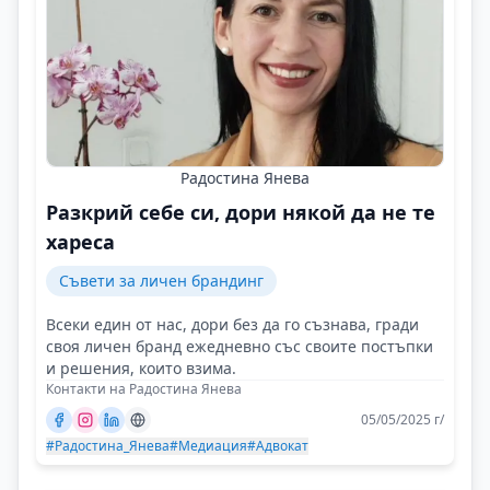
Радостина Янева
Разкрий себе си, дори някой да не те
хареса
Съвети за личен брандинг
Всеки един от нас, дори без да го съзнава, гради
своя личен бранд ежедневно със своите постъпки
и решения, които взима.
Контакти на Радостина Янева
05/05/2025 г/
#Радостина_Янева
#Медиация
#Адвокат