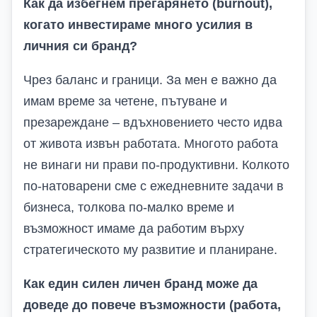
Как да избегнем прегарянето (burnout),
когато инвестираме много усилия в
личния си бранд?
Чрез баланс и граници. За мен е важно да
имам време за четене, пътуване и
презареждане – вдъхновението често идва
от живота извън работата. Многото работа
не винаги ни прави по-продуктивни. Колкото
по-натоварени сме с ежедневните задачи в
бизнеса, толкова по-малко време и
възможност имаме да работим върху
стратегическото му развитие и планиране.
Как един силен личен бранд може да
доведе до повече възможности (работа,