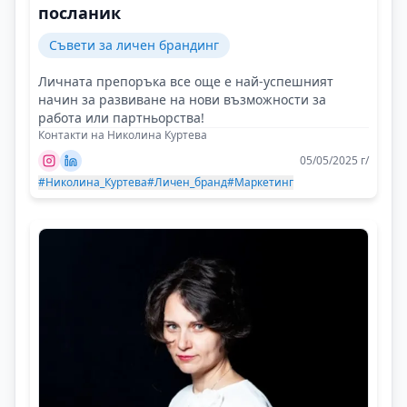
посланик
Съвети за личен брандинг
Личната препоръка все още е най-успешният
начин за развиване на нови възможности за
работа или партньорства!
Контакти на Николина Куртева
05/05/2025 г/
#Николина_Куртева
#Личен_бранд
#Маркетинг