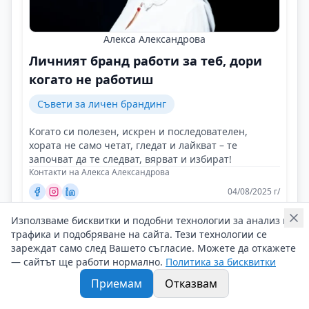
Алекса Александрова
Личният бранд работи за теб, дори
когато не работиш
Съвети за личен брандинг
Когато си полезен, искрен и последователен,
хората не само четат, гледат и лайкват – те
започват да те следват, вярват и избират!
Контакти на Алекса Александрова
04/08/2025 г/
#Алекса_Александрова
#Маркетинг
#Личен_брандинг
Използваме бисквитки и подобни технологии за анализ на
трафика и подобряване на сайта. Тези технологии се
зареждат само след Вашето съгласие. Можете да откажете
— сайтът ще работи нормално.
Политика за бисквитки
Приемам
Отказвам