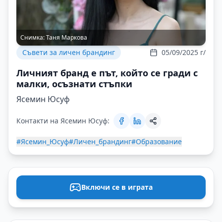
Снимка:
Таня Маркова
Съвети за личен брандинг
05/09/2025 г/
Личният бранд е път, който се гради с
малки, осъзнати стъпки
Ясемин Юсуф
Контакти на Ясемин Юсуф:
#Ясемин_Юсуф
#Личен_брандинг
#Образование
Включи се в играта