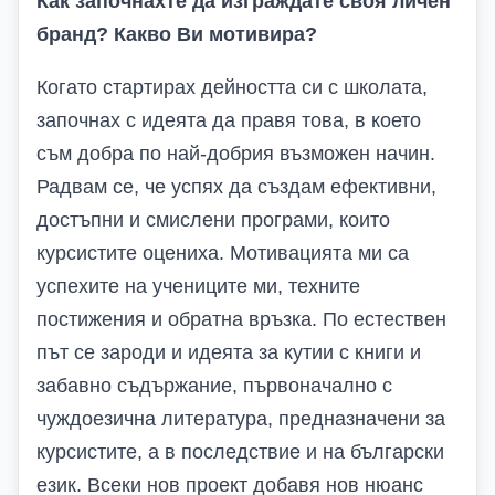
Как започнахте да изграждате своя личен
бранд? Какво
В
и мотивира?
Когато стартирах дейността си с школата,
започнах с идеята да правя това, в което
съм добра по най-добрия възможен начин.
Радвам се, че успях да създам ефективни,
достъпни и смислени програми, които
курсистите оцениха. Мотивацията ми са
успехите на учениците ми, техните
постижения и обратна връзка. По естествен
път се зароди и идеята за кутии с книги и
забавно съдържание, първоначално с
чуждоезична литература, предназначени за
курсистите, а в последствие и на български
език. Всеки нов проект добавя нов нюанс