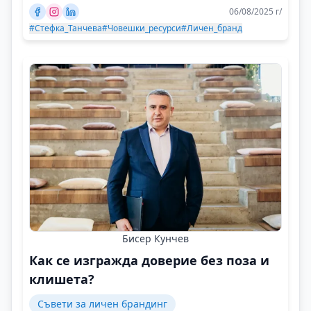
06/08/2025 г/
#Стефка_Танчева
#Човешки_ресурси
#Личен_бранд
Бисер Кунчев
Как се изгражда доверие без поза и
клишета?
Съвети за личен брандинг