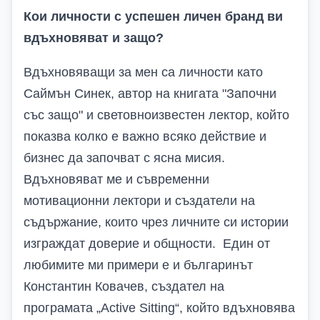
Кои личности с успешен личен бранд ви
вдъхновяват и защо?
Вдъхновяващи за мен са личности като
Саймън Синек, автор на книгата "Започни
със защо" и световноизвестен лектор, който
показва колко е важно всяко действие и
бизнес да започват с ясна мисия.
Вдъхновяват ме и съвременни
мотивационни лектори и създатели на
съдържание, които чрез личните си истории
изграждат доверие и общности. Един от
любимите ми примери е и българинът
Константин Ковачев, създател на
програмата „Active Sitting“, който вдъхновява