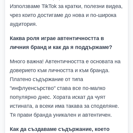
Използваме
TikTok
за кратки, полезни видеа,
чрез които достигаме до нова и по-широка
аудитория
.
Каква роля играе автентичността в
личния бранд и как да я поддържаме?
Много важна! Автентичността е основата на
доверието към личността и към бранда.
Платено съдържание
от т
ип
а
"инфлуенсърство" става все по-малко
популярно
днес
. Хората искат да чуят
истината, а всеки има такава за споделяне.
Тя прави бранда уникален и автентичен.
Как да създаваме съдържание, което