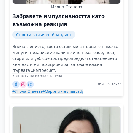
Илона Станева
Забравете импулсивността като
възможна реакция
Съвети за личен брандинг
Впечатлението, което оставяме в първите няколко
минути, независимо дали в личен разговор, пост,
стори или уеб среща, предопределя отношението
към нас и ни позиционира, затова е важна
първата „импресия“.
Контакти на Илона Станева
05/05/2025 г/
#Илона_Станева
#Маркетинг
#Smartlady