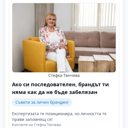
Стефка Танчева
Ако си последователен, брандът ти
няма как да не бъде забелязан
Съвети за личен брандинг
Експертизата те позиционира, но личността те
прави запомнящ се!
Контакти на Стефка Танчева