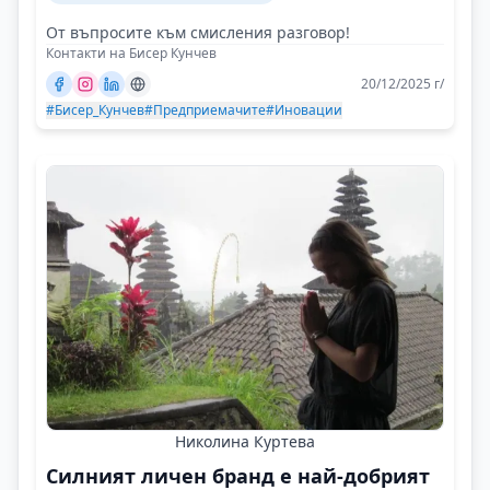
От въпросите към смисления разговор!
Контакти на Бисер Кунчев
20/12/2025 г/
#Бисер_Кунчев
#Предприемачите
#Иновации
Николина Куртева
Силният личен бранд е най-добрият