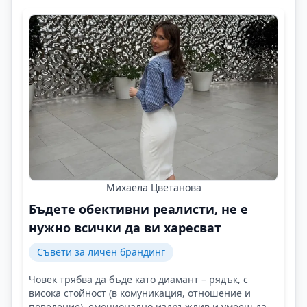
Михаела Цветанова
Бъдете обективни реалисти, не е
нужно всички да ви харесват
Съвети за личен брандинг
Човек трябва да бъде като диамант – рядък, с
висока стойност (в комуникация, отношение и
поведение), емоционално издръжлив и умеещ да