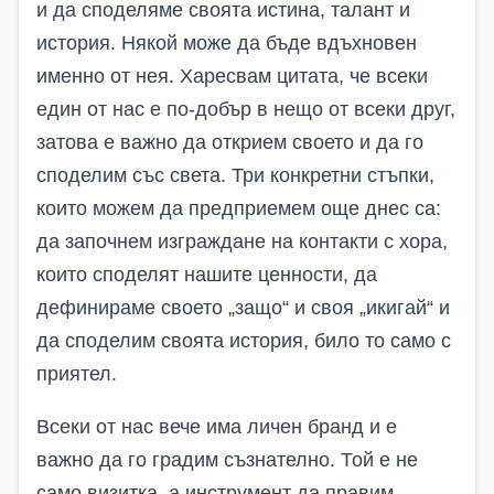
и да споделяме своята истина, талант и
история. Някой може да бъде вдъхновен
именно от нея. Харесвам цитата, че всеки
един от нас е по-добър в нещо от всеки друг,
затова е важно да открием своето и да го
споделим със света. Три конкретни стъпки,
които можем да предприемем още днес са:
да започнем изграждане на контакти с хора,
които споделят нашите ценности, да
дефинираме своето „защо“ и своя „икигай“ и
да споделим своята история, било то само с
приятел.
Всеки от нас вече има личен бранд и е
важно да го градим съзнателно. Той е не
само визитка, а инструмент да правим