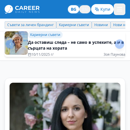
BG
EN
Купи
Кариерни съвети
Новини
Нови назначения
Днес празнува
Бизнес брандинг
Формулата за успех е една – в бизнеса и в
живота
05/08/2025 г/
Владимир Рашев