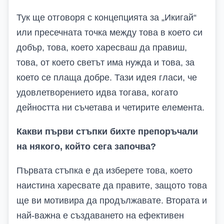
Тук ще отговоря с концепцията за „Икигай“
или пресечната точка между това в което си
добър, това, което харесваш да правиш,
това, от което светът има нужда и това, за
което се плаща добре. Тази идея гласи, че
удовлетворението идва тогава, когато
дейността ни съчетава и четирите елемента.
Какви първи стъпки бихте препоръчали
на някого, който сега започва?
Първата стъпка е да изберете това, което
наистина харесвате да правите, защото това
ще ви мотивира да продължавате. Втората и
най-важна е създаването на ефективен