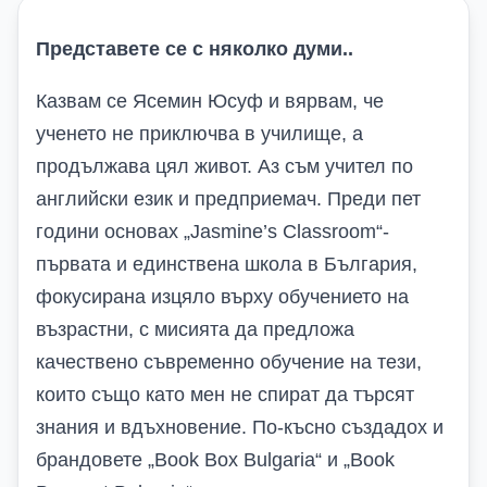
Представете се с няколко думи..
Казвам се Ясемин Юсуф и вярвам, че
ученето не приключва в училище, а
продължава цял живот. Аз съм учител по
английски език и предприемач. Преди пет
години основах „
Jasmine’s Classroom
“-
първата и единствена школа в България,
фокусирана изцяло върху обучението на
възрастни, с мисията да предложа
качествено съвременно обучение на тези,
които също като мен не спират да търсят
знания и вдъхновение. По-късно създадох и
брандовете „
Book Box Bulgaria
“
и „
Book