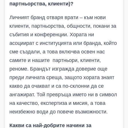
партньорства, клиенти)?
Личният бранд отваря врати – към нови
клиенти, партньорства, общности, покани за
събития и конференции. Хората ни
асоциират с институцията или бранда, който
сме създали, а това включва освен нас
самите и нашите партньори, клиенти,
реноме. Брандът изгражда доверие още
преди личната среща, защото хората знаят
какво да очакват и са по-склонни да се
ангажират. Той превръща името ни в символ
на качество, експертиза и мисия, а това
неизбежно води до повече възможности.
Какви са най-добрите начини за