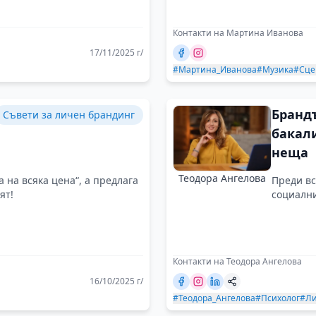
Контакти на Мартина Иванова
17/11/2025 г/
#Мартина_Иванова
#Музика
#Сце
Брандъ
Съвети за личен брандинг
бакал
неща
Теодора Ангелова
 на всяка цена“, а предлага
Преди вс
ят!
социални
Контакти на Теодора Ангелова
16/10/2025 г/
#Теодора_Ангелова
#Психолог
#Ли