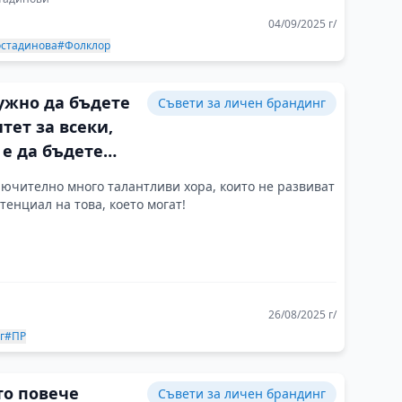
04/09/2025 г/
остадинова
#Фолклор
ужно да бъдете
Съвети за личен брандинг
тет за всеки,
е да бъдете
за хората, които
ючително много талантливи хора, които не развиват
познават и
тенциал на това, което могат!
26/08/2025 г/
г
#ПР
то повече
Съвети за личен брандинг