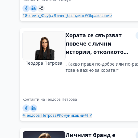
#Ясемин_Юсуф
#Личен_брандинг
#Образование
Хората се свързват
повече с лични
истории, отколкото
със сухи факти
Теодора Петрова
„Какво правя по-добре или по-ра
това е важно за хората?“
Контакти на Теодора Петрова
#Теодора_Петрова
#Комуникации
#ПР
Личният бранд е