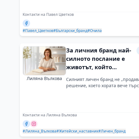
Контакти на Павел Цветков
#Павел_Цветков
#Български_бранд
#Очила
За личния бранд най-
силното послание е
животът, който
живеем
Лиляна Вълкова
Силният личен бранд не „продава
решение, което хората вече търс
Контакти на Лиляна Вълкова
#Лиляна_Вълкова
#Житейски_наставник
#Личен_бранд