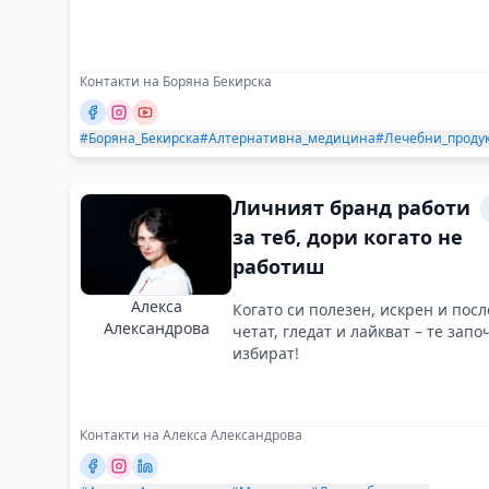
Контакти на Боряна Бекирска
#Боряна_Бекирска
#Алтернативна_медицина
#Лечебни_проду
Личният бранд работи
за теб, дори когато не
работиш
Алекса
Когато си полезен, искрен и пос
Александрова
четат, гледат и лайкват – те запо
избират!
Контакти на Алекса Александрова