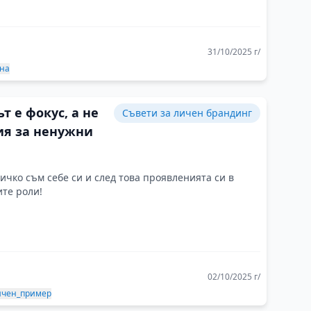
31/10/2025 г/
на
т е фокус, а не
Съвети за личен брандинг
ия за ненужни
ичко съм себе си и след това проявленията си в
те роли!
02/10/2025 г/
чен_пример