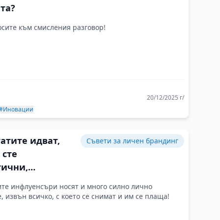
та?
сите към смисления разговор!
20/12/2025 г/
#Иновации
атите идват,
Съвети за личен брандинг
 сте
тични,
янни и
те инфлуенсъри носят и много силно лично
ливи
, извън всичко, с което се снимат и им се плаща!