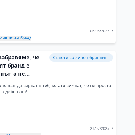
06/08/2025 г/
рси
#Личен_бранд
забравяме, че
Съвети за личен брандинг
ят бранд е
път, а не
ния
апочват да вярват в теб, когато виждат, че не просто
 а действаш!
21/07/2025 г/