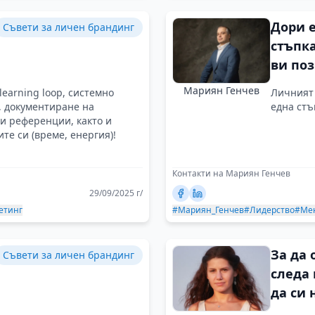
Дори 
Съвети за личен брандинг
стъпк
ви по
разли
Мариян Генчев
learning loop, системно
Личният 
, документиране на
една стъ
 и референции, както и
те си (време, енергия)!
Контакти на Мариян Генчев
29/09/2025 г/
етинг
#Мариян_Генчев
#Лидерство
#Ме
За да
Съвети за личен брандинг
следа 
да си