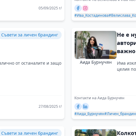
05/09/2025 г/
#Ива_Костадинова
#Велислава_К
Не е н
Съвети за личен брандинг
автори
важно 
такъв 
Аида Бурнучян
злично от останалите и защо
Има изкл
ви раз
целия по
ценят
Контакти на Аида Бурнучян
27/08/2025 г/
#Аида_Бурнучян
#Личен_брандин
Колко
Съвети за личен брандинг