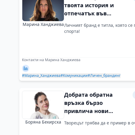
твоята история и
отпечатък във
времето
Марина Ханджиева
Личният бранд е титла, която се
спорта!
Контакти на Марина Ханджиева
#Марина_Ханджиева
#Комуникации
#Личен_брандинг
Добрата обратна
връзка бързо
привлича нови
клиенти
Боряна Бекирска
Творецът трябва да е пример в о