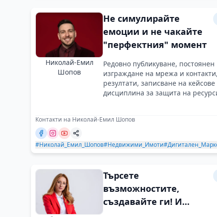
Не симулирайте
емоции и не чакайте
"перфектния" момент
Николай-Емил
Редовно публикуване, постоянен 
Шопов
изграждане на мрежа и контакти
резултати, записване на кейсове
дисциплина за защита на ресурси
Контакти на Николай-Емил Шопов
#Николай_Емил_Шопов
#Недвижими_Имоти
#Дигитален_Марк
Търсете
възможностите,
създавайте ги! И
никога не се