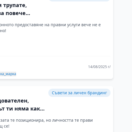
 трупате,
ва повече
еми ще умеете
нното предоставяне на правни услуги вече не е
шавате
но!
14/08/2025 г/
ска_марка
Съвети за личен брандинг
дователен,
т ти няма как
бъде забелязан
зата те позиционира, но личността те прави
щ се!