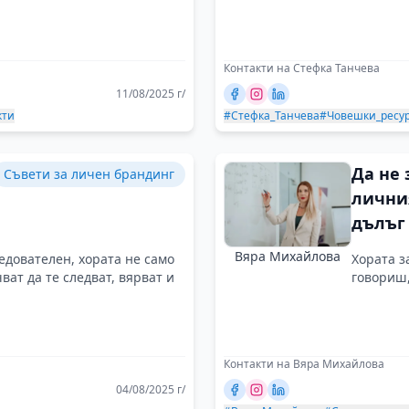
Контакти на Стефка Танчева
11/08/2025 г/
кти
#Стефка_Танчева
#Човешки_ресу
Да не 
Съвети за личен брандинг
лични
дълъг 
кампа
Вяра Михайлова
ледователен, хората не само
Хората з
чват да те следват, вярват и
говориш,
Контакти на Вяра Михайлова
04/08/2025 г/