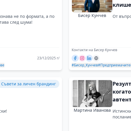
клише
Бисер Кунчев
знава не по формата, а по
От въпро
тава след шума!
Контакти на Бисер Кунчев
23/12/2025 г/
ове
#Бисер_Кунчев
#Предприемачите
Резулт
Съвети за личен брандинг
когато
автен
посто
Мартина Иванова
ски!
Истински
търпе
послание