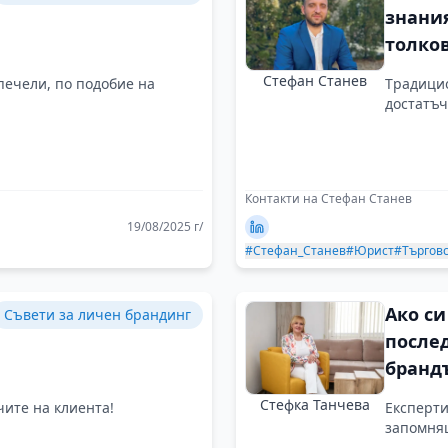
знания
толко
пробл
Стефан Станев
 печели, по подобие на
Tрадицио
да ре
достатъч
Контакти на Стефан Станев
19/08/2025 г/
#Стефан_Станев
#Юрист
#Търгов
Ако си
Съвети за личен брандинг
после
брандъ
да не 
Стефка Танчева
чите на клиента!
Експерти
запомня