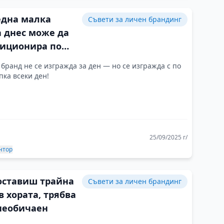
една малка
Съвети за личен брандинг
а днес може да
зиционира по
чен начин утре
бранд не се изгражда за ден — но се изгражда с по
пка всеки ден!
25/09/2025 г/
нтор
 оставиш трайна
Съвети за личен брандинг
в хората, трябва
 необичаен