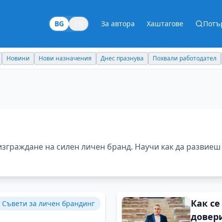
BG
EN
За автора
Хаштагове
Потъ
Новини
Нови назначения
Днес празнува
Похвали работодател
изграждане на силен личен бранд. Научи как да развиеш 
Как се
Съвети за личен брандинг
довери