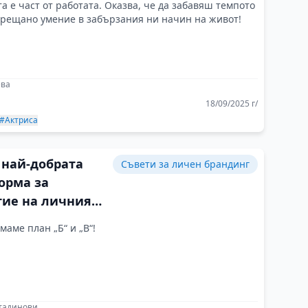
а е част от работата. Оказва, че да забавяш темпото
срещано умение в забързания ни начин на живот!
ева
18/09/2025 г/
#Актриса
 най-добрата
Съвети за личен брандинг
орма за
тие на личния
е сцената
маме план „Б“ и „В“!
стадинови