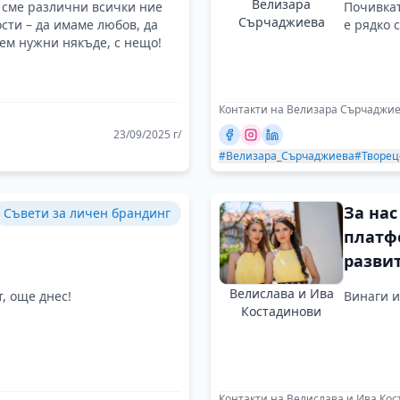
Велизара
а сме различни всички ние
Почивкат
Сърчаджиева
сти – да имаме любов, да
е рядко 
дем нужни някъде, с нещо!
Контакти на Велизара Сърчаджи
23/09/2025 г/
#Велизара_Сърчаджиева
#Творец
За нас
Съвети за личен брандинг
платф
разви
бранд 
Велислава и Ива
, още днес!
Винаги и
Костадинови
Контакти на Велислава и Ива Ко