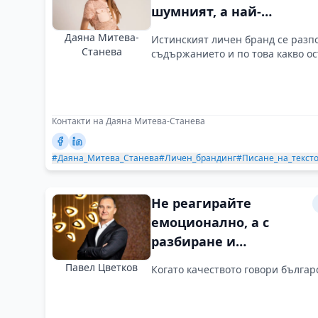
шумният, а най-
смисленият
Даяна Митева-
Истинският личен бранд се разпо
Станева
съдържанието и по това какво ос
Контакти на Даяна Митева-Станева
#Даяна_Митева_Станева
#Личен_брандинг
#Писане_на_текст
Не реагирайте
емоционално, а с
разбиране и
последователност
Павел Цветков
Когато качеството говори българ