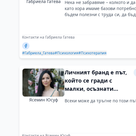
Габриела Гатева
Нека не забравяме – колкото и д
обезкуражавайте!
като хора имаме базови потребно
бъдем полезни с труда си, да бъ
Контакти на Габриела Гатева
#Габриела_Гатева
#Психология
#Психотерапия
Личният бранд е път,
който се гради с
малки, осъзнати
стъпки
Ясемин Юсуф
Всеки може да тръгне по този път
Контакти на Ясемин Юсуф