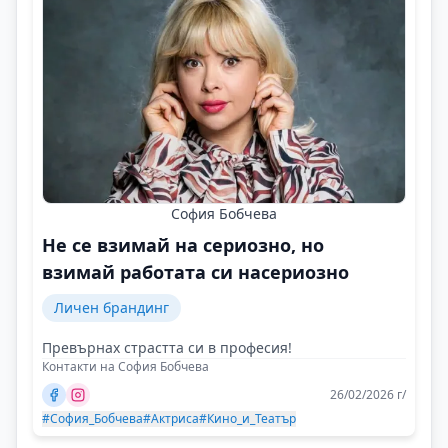
София Бобчева
Не се взимай на сериозно, но
взимай работата си насериозно
Личен брандинг
Превърнах страстта си в професия!
Контакти на София Бобчева
26/02/2026 г/
#София_Бобчева
#Актриса
#Кино_и_Театър