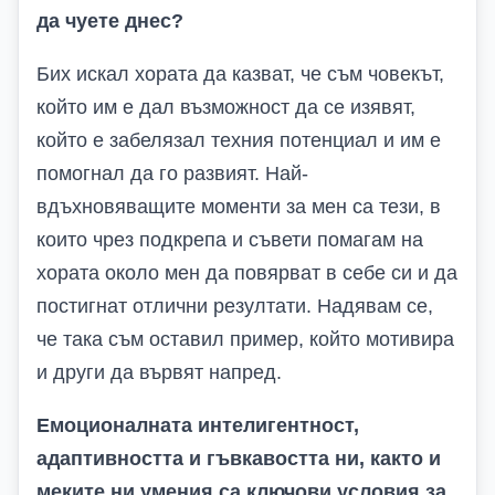
да чуете днес?
Бих искал хората да казват, че съм човекът,
който им е дал възможност да се изявят,
който е
забелязал техния потенциал и им е
помогнал да го развият. Най-
вдъхновяващите моменти за мен са тези, в
които чрез подкрепа и съвети помагам на
хората около мен да повярват в себе си и да
постигнат отлични резултати. Надявам се,
че така съм оставил пример, който мотивира
и други да вървят напред.
Емоционалната интелигентност,
адаптивността и гъвкавостта ни, както и
меките ни умения са ключови условия за