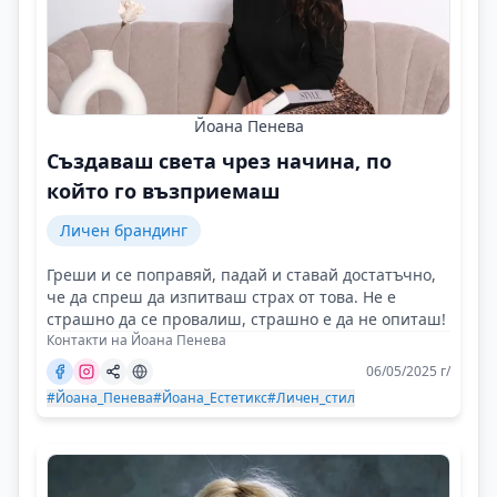
Йоана Пенева
Създаваш света чрез начина, по
който го възприемаш
Личен брандинг
Греши и се поправяй, падай и ставай достатъчно,
че да спреш да изпитваш страх от това. Не е
страшно да се провалиш, страшно е да не опиташ!
Контакти на Йоана Пенева
06/05/2025 г/
#Йоана_Пенева
#Йоана_Естетикс
#Личен_стил