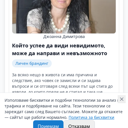
Джоанна Димитрова
Който успее да види невидимото,
може да направи и невъзможното
Личен брандинг
За всяко нещо в живота си има причина и
следствие, ако човек се замисли и си задава
въпроси и си отговаря след всеки път ще стига до
изводи, до които преди не е стигал и така ще
придобива компетентност от всеки казус или
Използваме бисквитки и подобни технологии за анализ на
случай!
Контакти на Джоанна Димитрова
трафика и подобряване на сайта. Тези технологии се
06/05/2025 г/
зареждат само след Вашето съгласие. Можете да откажете
— сайтът ще работи нормално.
Политика за бисквитки
#Джоанна_Димитрова
#Финанси
#Корпорации
Приемам
Отказвам