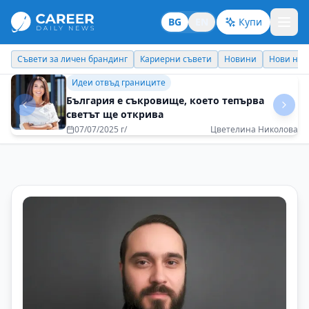
BG
EN
Купи
Кариерни съвети
Новини
Нови назначения
Днес празнува
Кариерни съвети
Да оставиш следа – не само в успехите, а и в
сърцата на хората
10/11/2025 г/
Зоя Паунова