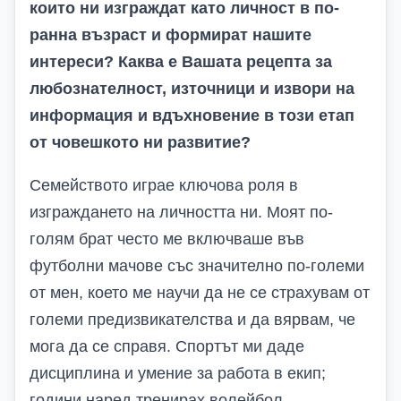
които ни изграждат като личност в по-
ранна възраст и формират нашите
интереси? Каква е Вашата рецепта за
любознателност, източници и извори на
информация и вдъхновение в този етап
от човешкото ни развитие?
Семейството играе ключова роля в
изграждането на личността ни. Моят по-
голям брат често ме включваше във
футболни мачове със значително по-големи
от мен, което ме научи да не се страхувам от
големи предизвикателства и да вярвам, че
мога да се справя. Спортът ми даде
дисциплина и умение за работа в екип;
години наред тренирах волейбол.