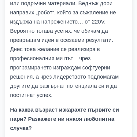
или подръчни материали. Веднъж дори
направих „робот“, който за съжаление не
издържа на напрежението… от 220V.
Вероятно тогава усетих, че обичам да
превръщам идеи в осезаеми резултати.
Днес това желание се реализира в
професионалния ми път – чрез
програмирането изграждам софтуерни
решения, а чрез лидерството подпомагам
другите да разгърнат потенциала си и да
постигнат успех.
На каква възраст изкарахте първите си
пари? Разкажете ни някоя любопитна
случка?