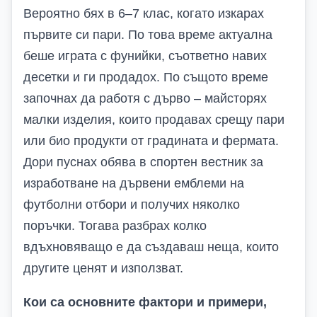
Вероятно бях в 6–7 клас, когато изкарах
първите си пари. По това време актуална
беше играта с фунийки, съответно навих
десетки и ги продадох. По същото време
започнах да работя с дърво – майсторях
малки изделия, които продавах срещу пари
или био продукти от градината и фермата.
Дори пуснах обява в спортен вестник за
изработване на дървени емблеми на
футболни отбори и получих няколко
поръчки. Тогава разбрах колко
вдъхновяващо е да създаваш неща, които
другите ценят и използват.
Кои са основните фактори и примери,