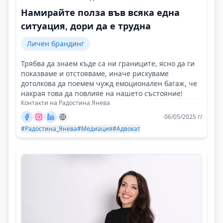
Намирайте полза във всяка една
ситуация, дори да е трудна
Личен брандинг
Трябва да знаем къде са ни границите, ясно да ги
показваме и отстояваме, иначе рискуваме
дотолкова да поемем чужд емоционален багаж, че
накрая това да повлияе на нашето състояние!
Контакти на Радостина Янева
06/05/2025 г/
#Радостина_Янева
#Медиация
#Адвокат