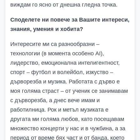
виждам го ясно от днешна гледна точка.
Споделете ни повече за Вашите интереси,
знания, умения и хобита?
Интересите ми са разнообразни –
технологии (в момента особено AI),
лидерство, емоционална интелигентност,
спорт – футбол и волейбол, изкуство –
дърворезба и музика. Работата с дърво е
моя голяма страст – от ученик се занимавам
с дърворезба, а днес вече имам и
работилница. Рок и метъл музиката е
другата ми голяма любов, като посещавам
множество концерти у нас и в чужбина, а за
период от време бях част и от банда, което