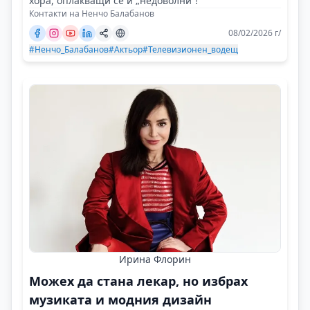
хора, оплакващи се и „недоволни“!
Контакти на Ненчо Балабанов
08/02/2026 г/
#Ненчо_Балабанов
#Актьор
#Телевизионен_водещ
Ирина Флорин
Можех да стана лекар, но избрах
музиката и модния дизайн