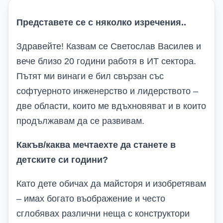
Представете се с няколко изречения
..
Здравейте! Казвам се Светослав Василев и
вече близо 20 години работя в ИТ сектора.
Пътят ми винаги е бил свързан със
софтуерното инженерство и лидерството –
две области, които ме вдъхновяват и в които
продължавам да се развивам.
Какъв/каква мечтаехте да станете в
детските си години?
Като дете обичах да майсторя и изобретявам
– имах богато въображение и често
сглобявах различни неща с конструктори