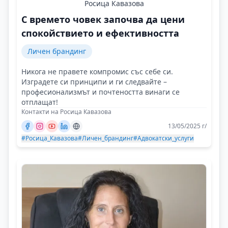
Росица Кавазова
С времето човек започва да цени
спокойствието и ефективността
Личен брандинг
Никога не правете компромис със себе си.
Изградете си принципи и ги следвайте –
професионализмът и почтеността винаги се
отплащат!
Контакти на Росица Кавазова
13/05/2025 г/
#Росица_Кавазова
#Личен_брандинг
#Адвокатски_услуги