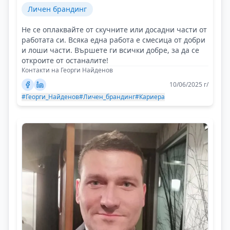
Личен брандинг
Не се оплаквайте от скучните или досадни части от
работата си. Всяка една работа е смесица от добри
и лоши части. Вършете ги всички добре, за да се
откроите от останалите!
Контакти на Георги Найденов
10/06/2025 г/
#Георги_Найденов
#Личен_брандинг
#Кариера