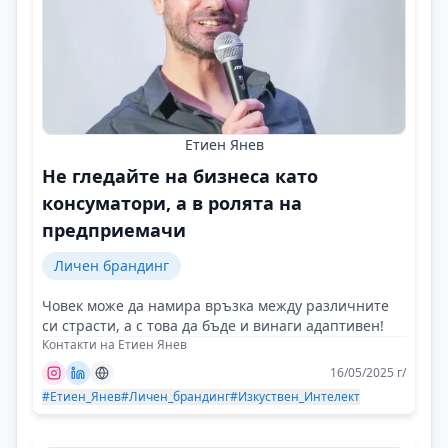
Етиен Янев
Не гледайте на бизнеса като
консуматори, а в ролята на
предприемачи
Личен брандинг
Човек може да намира връзка между различните
си страсти, а с това да бъде и винаги адаптивен!
Контакти на Етиен Янев
16/05/2025 г/
#Етиен_Янев
#Личен_брандинг
#Изкуствен_Интелект