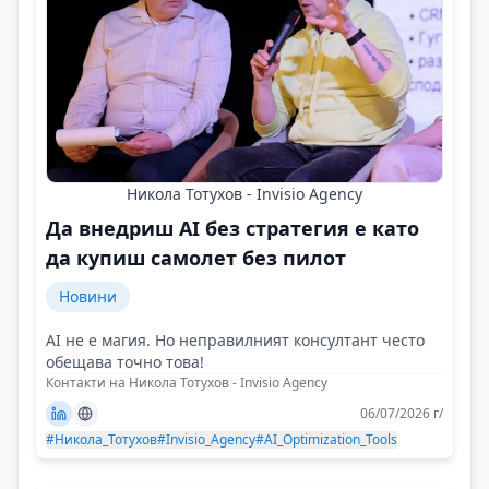
Никола Тотухов - Invisio Agency
Да внедриш AI без стратегия е като
да купиш самолет без пилот
Новини
AI не е магия. Но неправилният консултант често
обещава точно това!
Контакти на Никола Тотухов - Invisio Agency
06/07/2026 г/
#Никола_Тотухов
#Invisio_Agency
#AI_Optimization_Tools