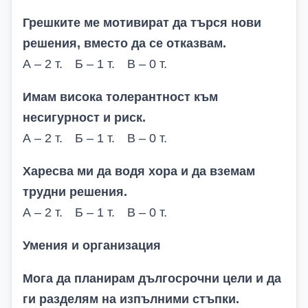
Грешките ме мотивират да търся нови
решения, вместо да се отказвам.
А – 2 т. Б – 1 т. В – 0 т.
Имам висока толерантност към
несигурност и риск.
А – 2 т. Б – 1 т. В – 0 т.
Харесва ми да водя хора и да вземам
трудни решения.
А – 2 т. Б – 1 т. В – 0 т.
Умения и организация
Мога да планирам дългосрочни цели и да
ги разделям на изпълними стъпки.