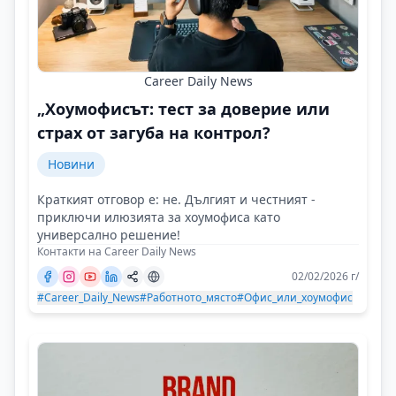
Career Daily News
„Хоумофисът: тест за доверие или
страх от загуба на контрол?
Новини
Краткият отговор е: не. Дългият и честният -
приключи илюзията за хоумофиса като
универсално решение!
Контакти на Career Daily News
02/02/2026 г/
#Career_Daily_News
#Работното_място
#Офис_или_хоумофис