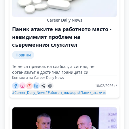
Career Daily News
Паник атаките на работното място -
невидимият проблем на
съвременния служител
Новини
Те не са признак на слабост, а сигнал, че
организмът е достигнал границата си!
Контакти на Career Daily News
10/02/2026 г/
#Career_Daily_News
#Работен_комфорт
#Паник_атаките