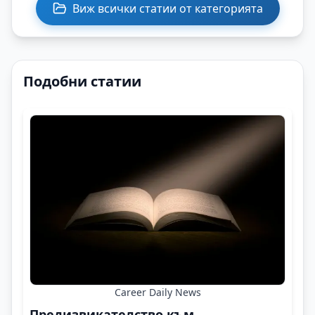
Виж всички статии от категорията
Подобни статии
Career Daily News
Предизвикателство към