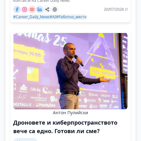
Контакти на Career Daily News
20/07/2026 г/
#Career_Daily_News
#AI
#Работно_място
Антон Пулийски
Дроновете и киберпространството
вече са едно. Готови ли сме?