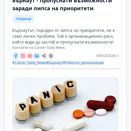
Бърнаут - пропуснати възможности
заради липса на приоритети
Новини
Бърнаутът, породен от липса на приоритети, не е
само личен проблем. Той е организационен риск,
който води до застой и пропуснати възможности!
Контакти на Career Daily News
09/02/2026 г/
#Career_Daily_News
#Бърнаут
#Работна_организация