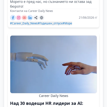
Морето е пред нас, но съзнанието ни остава зад
бюрото!
Контакти на Career Daily News
21/06/2026 г/
#Career_Daily_News
#Годишен_отпуск
#Море
Career Daily News
Над 30 водещи HR лидери за AI: