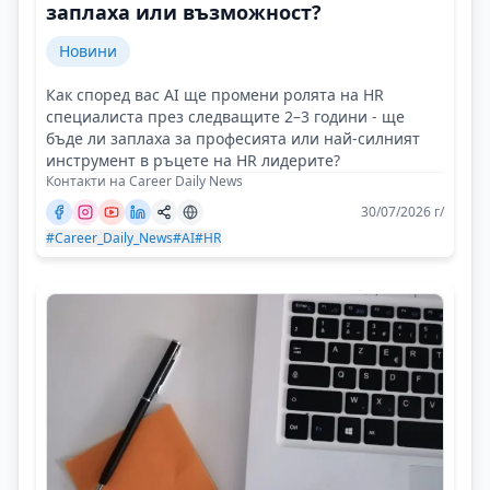
заплаха или възможност?
Новини
Как според вас AI ще промени ролята на HR
специалиста през следващите 2–3 години - ще
бъде ли заплаха за професията или най-силният
инструмент в ръцете на HR лидерите?
Контакти на Career Daily News
30/07/2026 г/
#Career_Daily_News
#AI
#HR