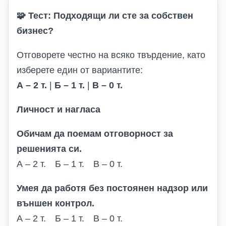
🧩
Тест: Подходящи ли сте за собствен
бизнес?
Отговорете честно на всяко твърдение, като
изберете един от вариантите:
А – 2 т.
|
Б – 1 т.
|
В – 0 т.
Личност и нагласа
Обичам да поемам отговорност за
решенията си.
А – 2 т. Б – 1 т. В – 0 т.
Умея да работя без постоянен надзор или
външен контрол.
А – 2 т. Б – 1 т. В – 0 т.