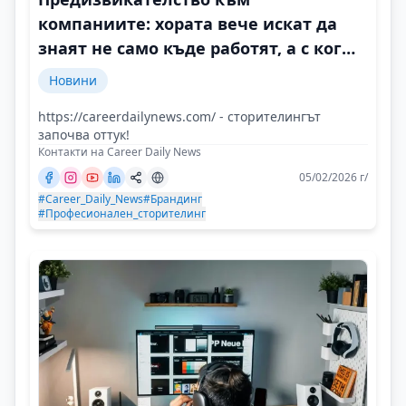
компаниите: хората вече искат да
знаят не само къде работят, а с кого
и защо
Новини
https://careerdailynews.com/ - сторителингът
започва оттук!
Контакти на Career Daily News
05/02/2026 г/
#Career_Daily_News
#Брандинг
#Професионален_сторителинг