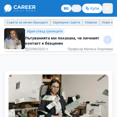
BG
EN
Купи
Кариерни съвети
Новини
Нови назначения
Днес празнува
Бизнес брандинг
Постоянното развитие на компанията е
чудесен мотиватор за служителите й
08/05/2025 г/
Пламен Димитров - Coface Bulgaria