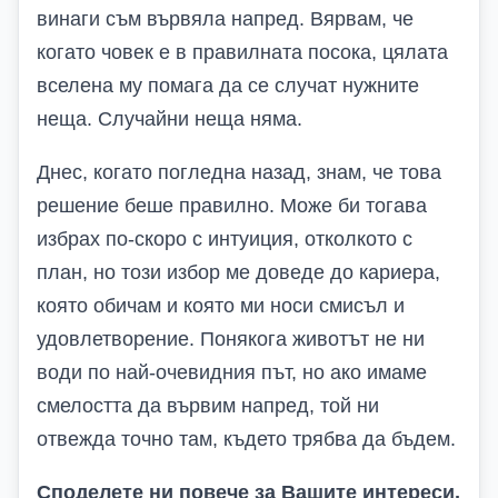
винаги съм вървяла напред. Вярвам, че
когато човек е в правилната посока, цялата
вселена му помага да се случат нужните
неща. Случайни неща няма.
Днес, когато погледна назад, знам, че това
решение беше правилно. Може би тогава
избрах по-скоро с интуиция, отколкото с
план, но този избор ме доведе до кариера,
която обичам и която ми носи смисъл и
удовлетворение. Понякога животът не ни
води по най-очевидния път, но ако имаме
смелостта да вървим напред, той ни
отвежда точно там, където трябва да бъдем.
Споделете ни повече за Вашите интереси,