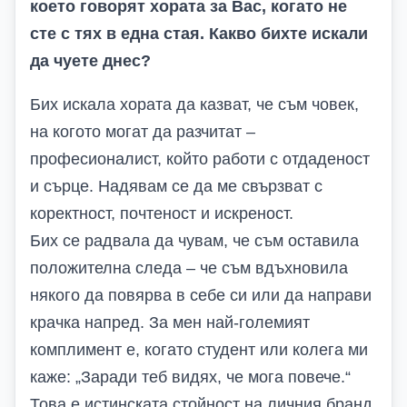
което говорят хората за Вас, когато не
сте с тях в една стая. Какво бихте искали
да чуете днес?
Бих искала хората да казват, че съм човек,
на когото могат да разчитат –
професионалист, който работи с отдаденост
и сърце. Надявам се да ме свързват с
коректност, почтеност и искреност.
Бих се радвала да чувам, че съм оставила
положителна следа – че съм вдъхновила
някого да повярва в себе си или да направи
крачка напред. За мен най-големият
комплимент е, когато студент или колега ми
каже: „Заради теб видях, че мога повече.“
Това е истинската стойност на личния бранд