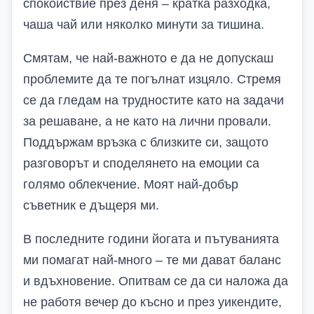
спокойствие през деня – кратка разходка,
чаша чай или няколко минути за тишина.
Смятам, че най-важното е да не допускаш
проблемите да те погълнат изцяло. Стремя
се да гледам на трудностите като на задачи
за решаване, а не като на лични провали.
Поддържам връзка с близките си, защото
разговорът и споделянето на емоции са
голямо облекчение. Моят най-добър
съветник е дъщеря ми.
В последните години йогата и пътуванията
ми помагат най-много – те ми дават баланс
и вдъхновение. Опитвам се да си наложа да
не работя вечер до късно и през уикендите,