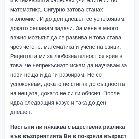
и в гимназията харесвах учителите си по
математика. Сигурно затова станах
икономист. И до ден днешен се успокоявам,
докато решавам задачи. За мене е много
важно мозъкът да се развива и това става
чрез четене, математика и учене на езици.
Рецептата ми за любознателност се крие в
това, че непрекъснато искам да научавам за
нови неща и да ги разбирам. Не се
успокоявам, докато не стигна до същността
на нещата, докато не си ги обясня. После
идва следващия казус и така до ден
днешен.
Настъпи ли някаква съществена разлика
във възприятията Ви в по-зряла възраст