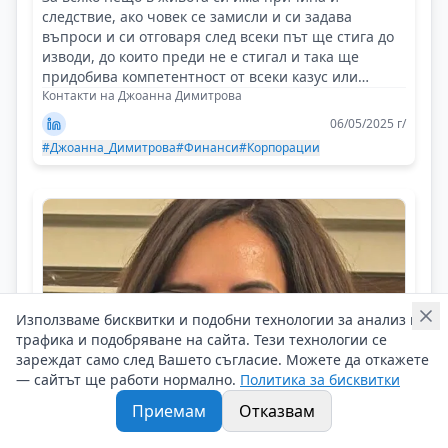
следствие, ако човек се замисли и си задава
въпроси и си отговаря след всеки път ще стига до
изводи, до които преди не е стигал и така ще
придобива компетентност от всеки казус или
случай!
Контакти на Джоанна Димитрова
06/05/2025 г/
#Джоанна_Димитрова
#Финанси
#Корпорации
Използваме бисквитки и подобни технологии за анализ на
трафика и подобряване на сайта. Тези технологии се
зареждат само след Вашето съгласие. Можете да откажете
— сайтът ще работи нормално.
Политика за бисквитки
Приемам
Отказвам