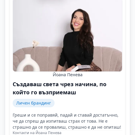
Йоана Пенева
Създаваш света чрез начина, по
който го възприемаш
Личен брандинг
Греши и се поправяй, падай и ставай достатъчно,
че да спреш да изпитваш страх от това. Не е
страшно да се провалиш, страшно е да не опиташ!
Контакти на Йоана Пенева