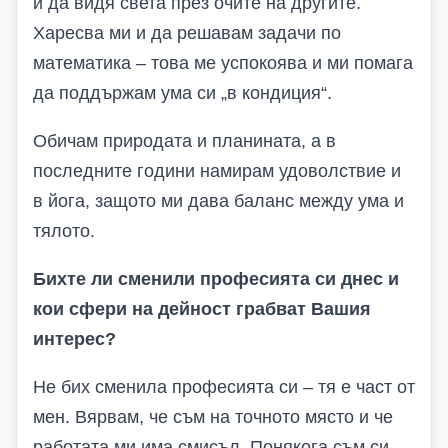
и да видя света през очите на другите.
Харесва ми и да решавам задачи по
математика – това ме успокоява и ми помага
да поддържам ума си „в кондиция“.
Обичам природата и планината, а в
последните години намирам удоволствие и
в йога, защото ми дава баланс между ума и
тялото.
Бихте ли сменили професията си днес и
кои сфери на дейност грабват Вашия
интерес?
Не бих сменила професията си – тя е част от
мен. Вярвам, че съм на точното място и че
работата ми има смисъл. Понякога съм си