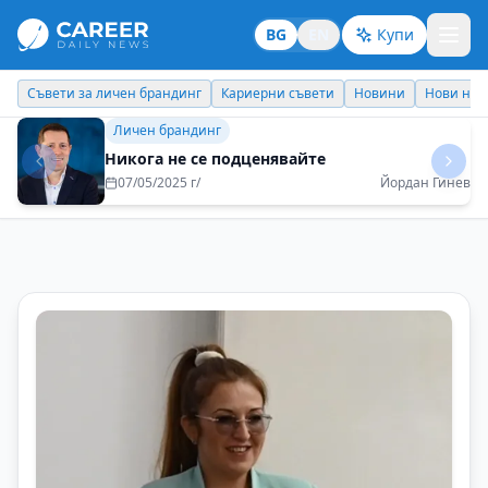
BG
EN
Купи
Кариерни съвети
Новини
Нови назначения
Днес празнува
Бизнес брандинг
Постоянното развитие на компанията е
чудесен мотиватор за служителите й
08/05/2025 г/
Пламен Димитров - Coface Bulgaria