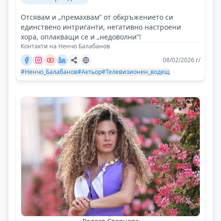
Отсявам и „премахвам“ от обкръжението си
единствено интриганти, негативно настроени
хора, оплакващи се и „недоволни“!
Контакти на Ненчо Балабанов
08/02/2026 г/
#Ненчо_Балабанов
#Актьор
#Телевизионен_водещ