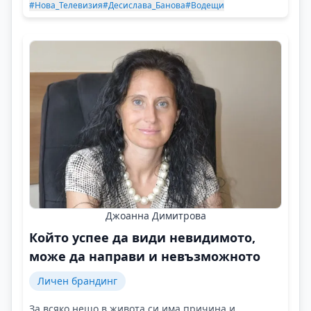
#Нова_Телевизия
#Десислава_Банова
#Водещи
Джоанна Димитрова
Който успее да види невидимото,
може да направи и невъзможното
Личен брандинг
За всяко нещо в живота си има причина и