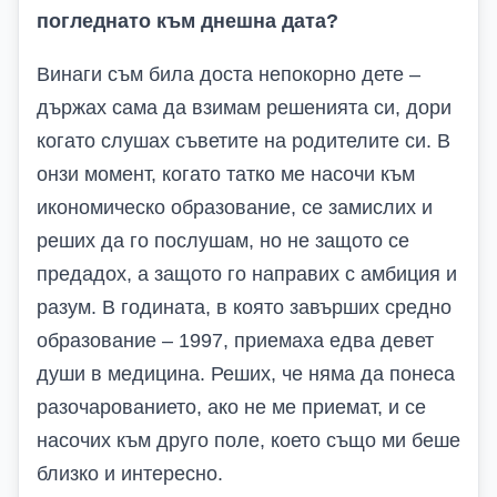
погледнато към днешна дата?
Винаги съм била доста непокорно дете –
държах сама да взимам решенията си, дори
когато слушах съветите на родителите си. В
онзи момент, когато татко ме насочи към
икономическо образование, се замислих и
реших да го послушам, но не защото се
предадох, а защото го направих с амбиция и
разум. В годината, в която завърших средно
образование – 1997, приемаха едва девет
души в медицина. Реших, че няма да понеса
разочарованието, ако не ме приемат, и се
насочих към друго поле, което също ми беше
близко и интересно.