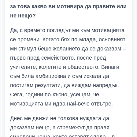
за това какво ви мотивира да правите или
не нещо?
Да, с времето погледът ми към мотивацията
се промени. Когато бях по-млада, основният
ми стимул беше желанието да се доказвам –
първо пред семейството, после пред
учителите, колегите и обществото. Винаги
съм била амбициозна и съм искала да
постигам резултати, да виждам напредък.
Сега, години по-късно, усещам, че
мотивацията ми идва най-вече отвътре.
Днес ме движи не толкова нуждата да
доказвам нещо, а стремежът да правя
смислени неща, които оставят следа – в