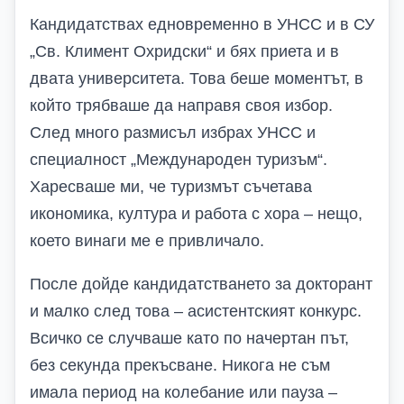
Кандидатствах едновременно в УНСС и в СУ
„Св. Климент Охридски“ и бях приета и в
двата университета. Това беше моментът, в
който трябваше да направя своя избор.
След много размисъл избрах УНСС и
специалност „Международен туризъм“.
Харесваше ми, че туризмът съчетава
икономика, култура и работа с хора – нещо,
което винаги ме е привличало.
После дойде кандидатстването за докторант
и малко след това – асистентският конкурс.
Всичко се случваше като по начертан път,
без секунда прекъсване. Никога не съм
имала период на колебание или пауза –