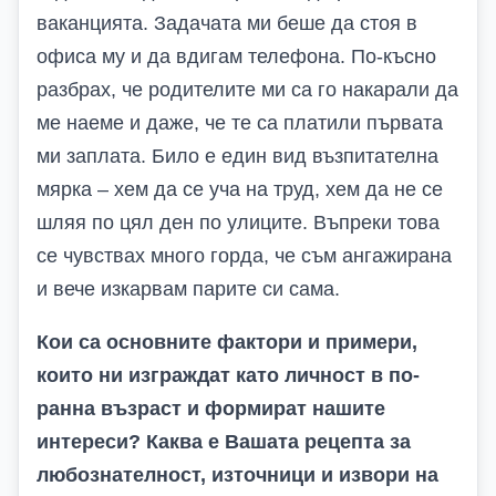
ваканцията. Задачата ми беше да стоя в
офиса му и да вдигам телефона. По-късно
разбрах, че родителите ми са го накарали да
ме наеме и даже, че те са платили първата
ми заплата. Било е един вид възпитателна
мярка – хем да се уча на труд, хем да не се
шляя по цял ден по улиците. Въпреки това
се чувствах много горда, че съм ангажирана
и вече изкарвам парите си сама.
Кои са основните фактори и примери,
които ни изграждат като личност в по-
ранна възраст и формират нашите
интереси? Каква е Вашата рецепта за
любознателност, източници и извори на