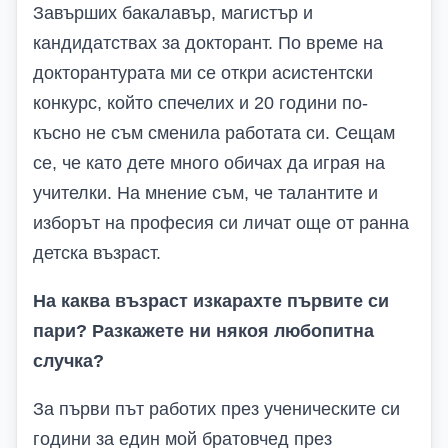
Завърших бакалавър, магистър и
кандидатствах за докторант. По време на
докторантурата ми се откри асистентски
конкурс, който спечелих и 20 години по-
късно не съм сменила работата си. Сещам
се, че като дете много обичах да играя на
учителки. На мнение съм, че талантите и
изборът на професия си личат още от ранна
детска възраст.
На каква възраст изкарахте първите си
пари? Разкажете ни някоя любопитна
случка?
За първи път работих през ученическите си
години за един мой братовчед през