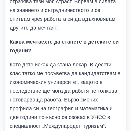
отразява тази моя страст. Вярвам в силата
на знанието и сътрудничеството и се
опитвам чрез работата си да вдъхновявам
другите да мечтаят.
Каква мечтаехте да станете в детските си
години?
Като дете исках да стана лекар. В десети
клас татко ме посъветва да кандидатствам в
икономическия университет, защото в
последствие ще мога да работя не толкова
натоварваща работа. Бързо смених
профила си на география и математика и
две години по-късно се озовах в УНСС в
специалност „Международен туризъм“.