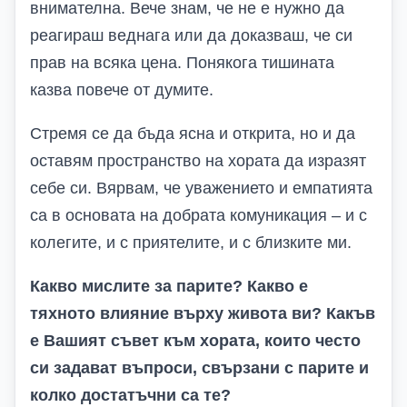
внимателна. Вече знам, че не е нужно да
реагираш веднага или да доказваш, че си
прав на всяка цена. Понякога тишината
казва повече от думите.
Стремя се да бъда ясна и открита, но и да
оставям пространство на хората да изразят
себе си. Вярвам, че уважението и емпатията
са в основата на добрата комуникация – и с
колегите, и с приятелите, и с близките ми.
Какво мислите за парите? Какво е
тяхното влияние върху живота ви? Какъв
е Вашият съвет към хората, които често
си задават въпроси, свързани с парите и
колко достатъчни са те?