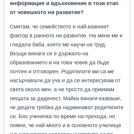
информация и вдъхновение в този етап
от човешкото ни развитие?
Смятам, че семейството е най-важният
фактор в ранното ни развитие. На мене ме е
гледала баба, която ме научи на труд.
Вкъщи винаги се е държало на
образованието и на това човек да бъде
почтен и отговорен. Родителите ми са ме
насърчавали да уча и да се интересувам от
света около мен, а не просто да приемам
нещата за даденост. Майка винаги казваше,
че децата трябва да надминават родителите
си. Бях ученичка по време на прехода, но
помня, че най-много и в основното училище