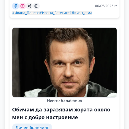
06/05/2025 г/
#Йоана_Пенева
#Йоана_Естетикс
#Личен_стил
Ненчо Балабанов
Обичам да заразявам хората около
мен с добро настроение
Личен брандинг