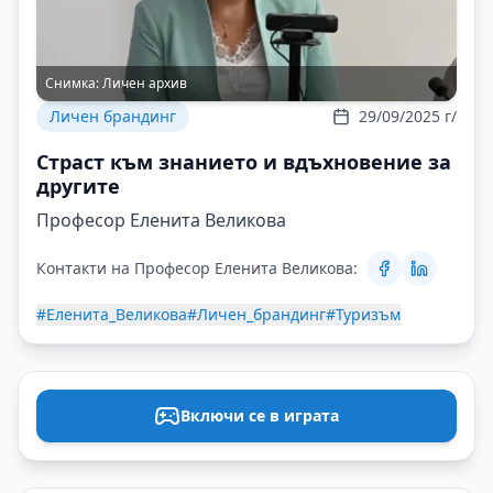
Снимка:
Личен архив
Личен брандинг
29/09/2025 г/
Страст към знанието и вдъхновение за
другите
Професор Еленита Великова
Контакти на Професор Еленита Великова:
#Еленита_Великова
#Личен_брандинг
#Туризъм
Включи се в играта