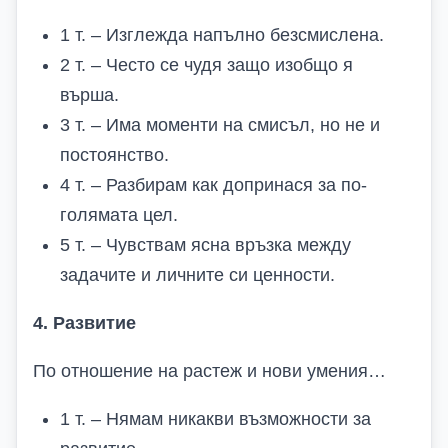
1 т. – Изглежда напълно безсмислена.
2 т. – Често се чудя защо изобщо я
върша.
3 т. – Има моменти на смисъл, но не и
постоянство.
4 т. – Разбирам как допринася за по-
голямата цел.
5 т. – Чувствам ясна връзка между
задачите и личните си ценности.
4. Развитие
По отношение на растеж и нови умения…
1 т. – Нямам никакви възможности за