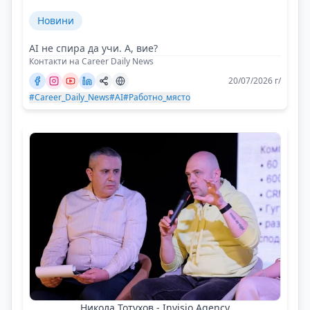
Новини
AI не спира да учи. А, вие?
Контакти на Career Daily News
20/07/2026 г/
#Career_Daily_News
#AI
#Работно_място
Никола Тотухов - Invisio Agency