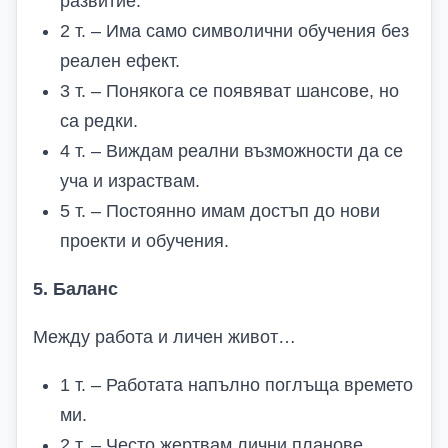
развитие.
2 т. – Има само символични обучения без
реален ефект.
3 т. – Понякога се появяват шансове, но
са редки.
4 т. – Виждам реални възможности да се
уча и израствам.
5 т. – Постоянно имам достъп до нови
проекти и обучения.
5. Баланс
Между работа и личен живот…
1 т. – Работата напълно поглъща времето
ми.
2 т. – Често жертвам лични планове