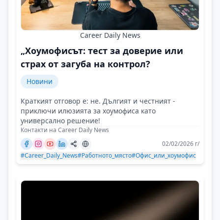
Career Daily News
„Хоумофисът: тест за доверие или
страх от загуба на контрол?
Новини
Краткият отговор е: не. Дългият и честният -
приключи илюзията за хоумофиса като
универсално решение!
Контакти на Career Daily News
02/02/2026 г/
#Career_Daily_News
#Работното_място
#Офис_или_хоумофис