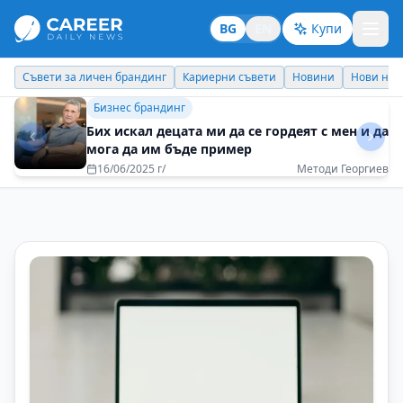
BG
EN
Купи
Кариерни съвети
Новини
Нови назначения
Днес празнува
Бизнес брандинг
Печелиш повече, когато помагаш на
другите да печелят
08/05/2025 г/
Светлана Проданова - BNI Bulgaria