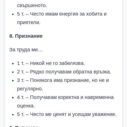
свършеното.
5 т. – Често имам енергия за хобита и
приятели.
8. Признание
За труда ми…
1 т. – Никой не го забелязва.
2 т. – Рядко получавам обратна връзка.
3 т. – Понякога има признание, но не и
регулярно.
4 т. – Получавам коректна и навременна
оценка.
5 т. – Често ме ценят и усещам уважение.