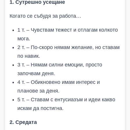
1. Сутрешно усещане
Когато се събудя за работа…
1 т. – Чувствам тежест и отлагам колкото
мога.
2 т. – По-скоро нямам желание, но ставам
по навик.
3 т. – Нямам силни емоции, просто
започвам деня.
4 т. – Обикновено имам интерес и
планове за деня.
5 т. – Ставам с ентусиазъм и идеи какво
искам да постигна.
2. Средата