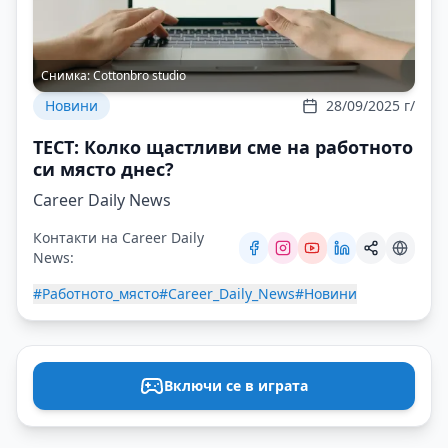
Снимка:
Cottonbro studio
Новини
28/09/2025 г/
ТЕСТ: Колко щастливи сме на работното
си място днес?
Career Daily News
Контакти на Career Daily
News:
#Работното_място
#Career_Daily_News
#Новини
Включи се в играта