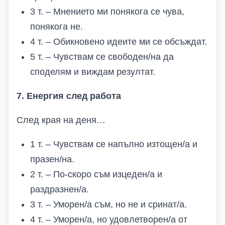
3 т. – Мнението ми понякога се чува,
понякога не.
4 т. – Обикновено идеите ми се обсъждат.
5 т. – Чувствам се свободен/на да
споделям и виждам резултат.
7. Енергия след работа
След края на деня…
1 т. – Чувствам се напълно изтощен/а и
празен/на.
2 т. – По-скоро съм изцеден/а и
раздразнен/а.
3 т. – Уморен/а съм, но не и сринат/а.
4 т. – Уморен/а, но удовлетворен/а от