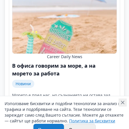
Career Daily News
В офиса говорим за море, а на
морето за работа
Новини
Морето е пред нас, но съзнанието ни остава зад
бюрото!
Използваме бисквитки и подобни технологии за анализ на
Контакти на Career Daily News
трафика и подобряване на сайта. Тези технологии се
21/06/2026 г/
зареждат само след Вашето съгласие. Можете да откажете
— сайтът ще работи нормално.
Политика за бисквитки
#Career_Daily_News
#Годишен_отпуск
#Море