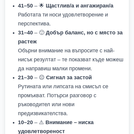
41–50
–
🌟
Щастлив/а и ангажиран/а
Работата ти носи удовлетворение и
перспектива.
31–40
–
🙂
Добър баланс, но с място за
растеж
Обърни внимание на въпросите с най-
нисък резултат – те показват къде можеш
да направиш малки промени.
21–30
–
😐
Сигнал за застой
Рутината или липсата на смисъл се
промъкват. Потърси разговор с
ръководител или нови
предизвикателства.
10–20
–
⚠️
Внимание – ниска
удовлетвореност