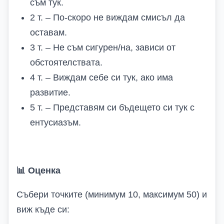
съм тук.
2 т. – По-скоро не виждам смисъл да
оставам.
3 т. – Не съм сигурен/на, зависи от
обстоятелствата.
4 т. – Виждам себе си тук, ако има
развитие.
5 т. – Представям си бъдещето си тук с
ентусиазъм.
📊
Оценка
Събери точките (минимум 10, максимум 50) и
виж къде си: