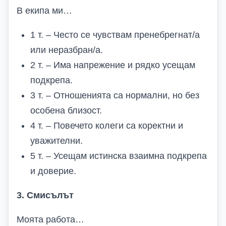
В екипа ми…
1 т. – Често се чувствам пренебрегнат/а
или неразбран/а.
2 т. – Има напрежение и рядко усещам
подкрепа.
3 т. – Отношенията са нормални, но без
особена близост.
4 т. – Повечето колеги са коректни и
уважителни.
5 т. – Усещам истинска взаимна подкрепа
и доверие.
3. Смисълът
Моята работа…