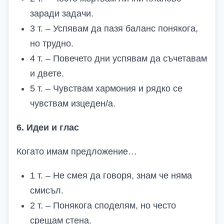
заради задачи.
3 т. – Успявам да пазя баланс понякога,
но трудно.
4 т. – Повечето дни успявам да съчетавам
и двете.
5 т. – Чувствам хармония и рядко се
чувствам изцеден/а.
6. Идеи и глас
Когато имам предложение…
1 т. – Не смея да говоря, знам че няма
смисъл.
2 т. – Понякога споделям, но често
срещам стена.