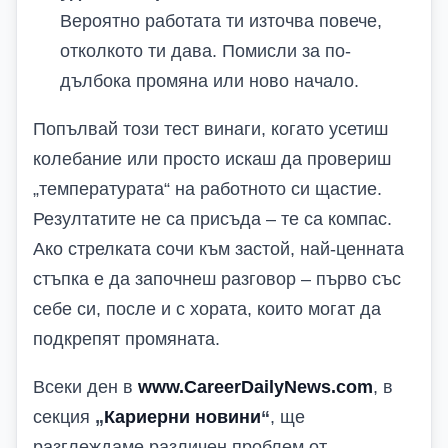
Вероятно работата ти източва повече,
отколкото ти дава. Помисли за по-
дълбока промяна или ново начало.
Попълвай този тест винаги, когато усетиш
колебание или просто искаш да провериш
„температурата“ на работното си щастие.
Резултатите не са присъда – те са компас.
Ако стрелката сочи към застой, най-ценната
стъпка е да започнеш разговор – първо със
себе си, после и с хората, които могат да
подкрепят промяната.
Всеки ден в
www.CareerDailyNews.com
, в
секция
„
Кариерни новини
“
, ще
разглеждаме различен проблем от