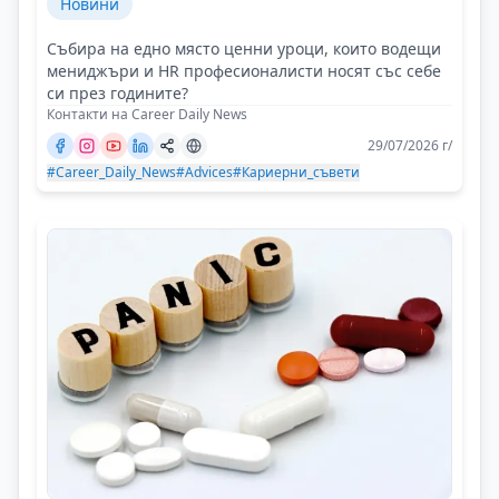
Новини
Събира на едно място ценни уроци, които водещи
мениджъри и HR професионалисти носят със себе
си през годините?
Контакти на Career Daily News
29/07/2026 г/
#Career_Daily_News
#Advices
#Кариерни_съвети