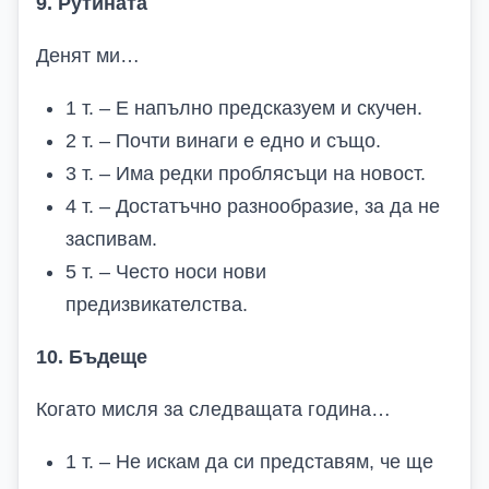
9. Рутината
Денят ми…
1 т. – Е напълно предсказуем и скучен.
2 т. – Почти винаги е едно и също.
3 т. – Има редки проблясъци на новост.
4 т. – Достатъчно разнообразие, за да не
заспивам.
5 т. – Често носи нови
предизвикателства.
10. Бъдеще
Когато мисля за следващата година…
1 т. – Не искам да си представям, че ще