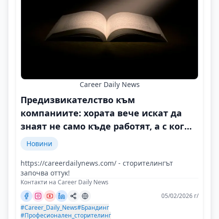
Career Daily News
Предизвикателство към
компаниите: хората вече искат да
знаят не само къде работят, а с кого
и защо
Новини
https://careerdailynews.com/ - сторителингът
започва оттук!
Контакти на Career Daily News
05/02/2026 г/
#Career_Daily_News
#Брандинг
#Професионален_сторителинг