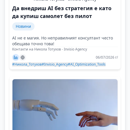
Да внедриш AI без стратегия е като
да купиш самолет без пилот
Новини
AI не е магия. Но неправилният консултант често
обещава точно това!
Контакти на Никола Тотухов - Invisio Agency
06/07/2026 г/
#Никола_Тотухов
#Invisio_Agency
#AI_Optimization_Tools