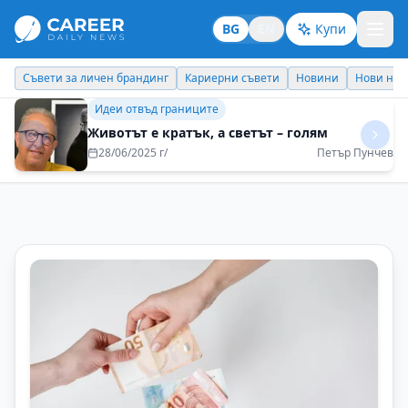
BG
EN
Купи
Кариерни съвети
Новини
Нови назначения
Днес празнува
Кариерни съвети
Теорията и практиката не винаги вървят
ръка за ръка
29/08/2025 г/
Наталия Футекова