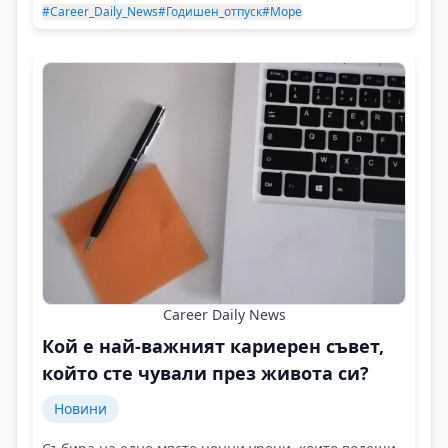
#Career_Daily_News
#Годишен_отпуск
#Море
Career Daily News
Кой е най-важният кариерен съвет,
който сте чували през живота си?
Новини