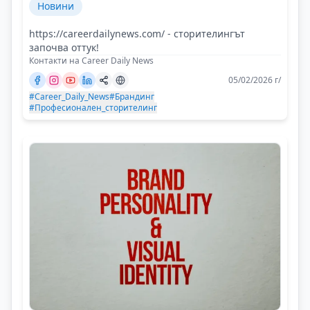
Новини
https://careerdailynews.com/ - сторителингът
започва оттук!
Контакти на Career Daily News
05/02/2026 г/
#Career_Daily_News
#Брандинг
#Професионален_сторителинг