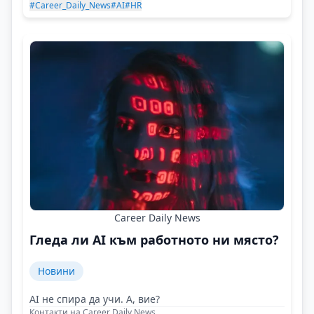
#Career_Daily_News
#AI
#HR
Career Daily News
Гледа ли AI към работното ни място?
Новини
AI не спира да учи. А, вие?
Контакти на Career Daily News