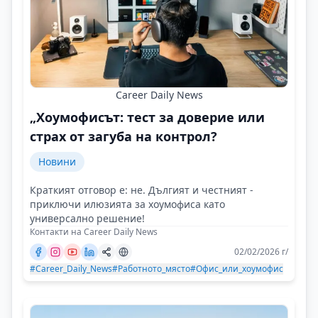
Career Daily News
„Хоумофисът: тест за доверие или
страх от загуба на контрол?
Новини
Краткият отговор е: не. Дългият и честният -
приключи илюзията за хоумофиса като
универсално решение!
Контакти на Career Daily News
02/02/2026 г/
#Career_Daily_News
#Работното_място
#Офис_или_хоумофис