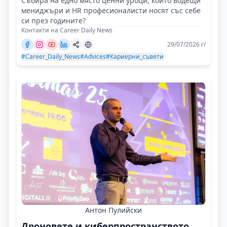
Събира на едно място ценни уроци, които водещи
мениджъри и HR професионалисти носят със себе
си през годините?
Контакти на Career Daily News
29/07/2026 г/
#Career_Daily_News
#Advices
#Кариерни_съвети
Антон Пулийски
Дроновете и киберпространството