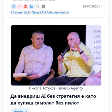
20/07/2026 г/
#Career_Daily_News
#AI
#Работно_място
Никола Тотухов - Invisio Agency
Да внедриш AI без стратегия е като
да купиш самолет без пилот
Новини