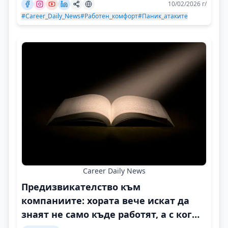
10/02/2026 г/
#Career_Daily_News
#Работен_комфорт
#Паник_атаките
Career Daily News
Предизвикателство към
компаниите: хората вече искат да
знаят не само къде работят, а с кого
и защо