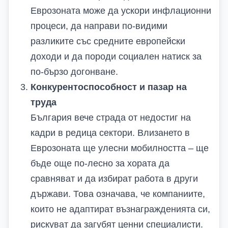
Еврозоната може да ускори инфлационни
процеси, да направи по-видими
разликите със средните европейски
доходи и да породи социален натиск за
по-бързо догонване.
Конкурентоспособност и пазар на
труда
България вече страда от недостиг на
кадри в редица сектори. Влизането в
Еврозоната ще улесни мобилността – ще
бъде още по-лесно за хората да
сравняват и да избират работа в други
държави. Това означава, че компаниите,
които не адаптират възнагражденията си,
рискуват да загубят ценни специалисти.