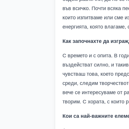
във всичко. Почти всяка пе
които изпитваме или сме и
енергията, която влагаме,
Как започнахте да изгра
С времето и с опита. В год
въздействат силно, и такив
чувстваш това, което пред
среди, следим творчествот
вече се интересуваме от ра
творим. С хората, с които 
Кои са най-важните елем