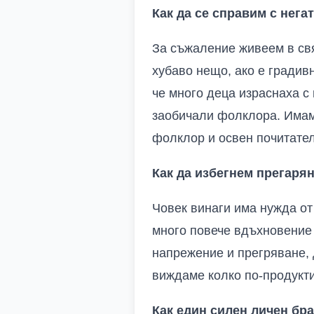
Как да се справим с нега
За съжаление живеем в свя
хубаво нещо, ако е градивн
че много деца израснаха с 
заобичали фолклора. Имаме
фолклор и освен почитател
Как да избегнем прегарян
Човек винаги има нужда от 
много повече вдъхновение 
напрежение и прегряване, 
виждаме колко по-продукт
Как един силен личен бр