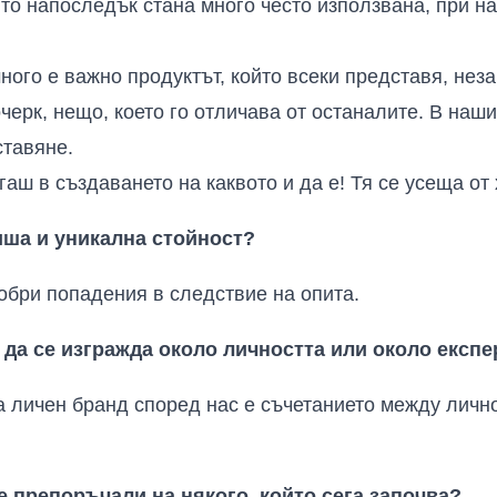
ято напоследък стана много често използвана, при на
ного е важно продуктът, който всеки представя, нез
черк, нещо, което го отличава от останалите. В наши
ставяне.
аш в създаването на каквото и да е! Тя се усеща от 
иша и уникална стойност?
добри попадения в следствие на опита.
 да се изгражда около личността или около експе
 личен бранд според нас е съчетанието между лично
е препоръчали на някого, който сега започва?