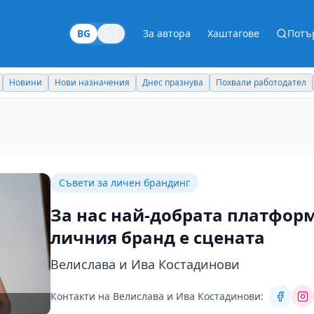
BG
EN
За автора
Хаштагове
Потъ
Новини
Нови назначения
Днес празнува
Похвали работодател
Съвети за личен брандинг
За нас най-добрата платформ
личния бранд е сцената
Велислава и Ива Костадинови
Контакти на Велислава и Ива Костадинови: