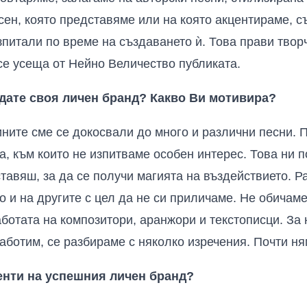
сен, която представяме или на която акцентираме, с
зпитали по време на създаването ѝ. Това прави твор
 се усеща от Нейно Величество публиката.
ждате своя личен бранд? Какво Ви мотивира?
ините сме се докосвали до много и различни песни. 
а, към които не изпитваме особен интерес. Това ни п
ставяш, за да се получи магията на въздействието. Р
о и на другите с цел да не си приличаме. Не обичаме
ботата на композитори, аранжори и текстописци. За н
работим, се разбираме с няколко изречения. Почти н
енти на успешния личен бранд?