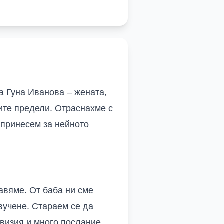
р
а Гуна Иванова – жената,
ите предели. Отраснахме с
опринесем за нейното
авяме. От баба ни сме
звучене. Стараем се да
 визия и много послание