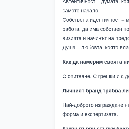
Автентичност – думата, ко
самото начало.
Собствена идентичност – м
работа, да има собствен по
визията и начинът на пред
Душа – любовта, която влаг
Как да намерим своята н
С опитване. С грешки и с 
Личният бранд трябва ли
Най-доброто изграждане на
форма и експертизата.
Какви първи стъпки бихт