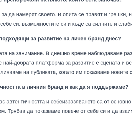
, за да намерят своето. В опита се правят и грешки, 
себе си, възможностите си и къде са силните и слаби
подходящи за развитие на личен бранд днес?
ата на занимание. В днешно време наблюдаваме раз
с най-добрата платформа за развитие е сцената и вси
влияваме на публиката, когато им показваме новите с
ичността в личния бранд и как да я поддържаме?
нас автентичността и себеизразяването са от основно
м. Трябва да показваме повече от себе си и да взаи