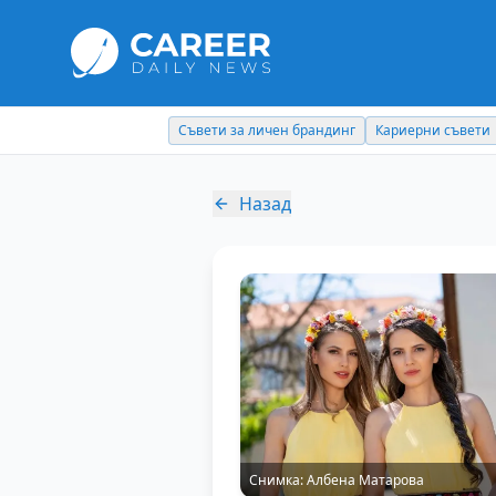
Съвети за личен брандинг
Кариерни съвети
Назад
Снимка:
Албена Матарова