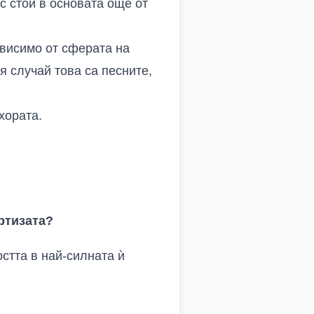
с стои в основата още от
ависимо от сферата на
я случай това са песните,
хората.
ртизата?
стта в най-силната ѝ