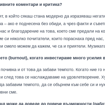
тивните коментари и критика?
т, в който сякаш стана модерно да изразяваш негати
а – ако е поднесена без обиди, а чрез факти и съвет
нас и благодарение на това, което сме предали на ко
 си няколко почитатели, които пораснаха пред нас, 
и смело можем да кажем, че са и приятели. Музикат
ето (burnout), когато инвестираме много усилия 
почивка и от това да забави темпото. Когато ние го
и след това се наслаждаваме на удовлетворение. Ху
да забавим темпото, да се обърнем към себе си и ну
ивни сме.
анд може да доведе до повече възможности (рабо