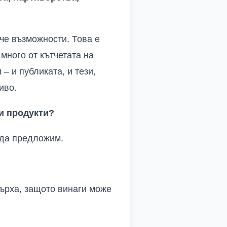
ече възможности. Това е
много от кътчетата на
– и публиката, и тези,
иво.
и продукти?
е да предложим.
върха, защото винаги може