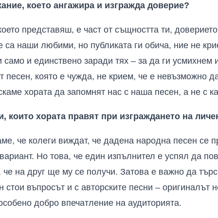
ание, което ангажира и изгражда доверие?
 което представяш, е част от същността ти, довериет
е са наши любими, но публиката ги обича, ние не кри
 само и единствено заради тях – за да ги усмихнем 
ат песен, която е чужда, не крием, че е невъзможно 
искаме хората да запомнят нас с наша песен, а не с к
и, които хората правят при изграждането на личе
е, че колеги виждат, че дадена народна песен се п
вариант. Но това, че един изпълнител е успял да по
 че на друг ще му се получи. Затова е важно да тър
 стои въпросът и с авторските песни – оригиналът 
 особено добро впечатление на аудиторията.