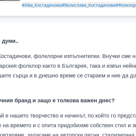
#Ива_Костадинова
#Велислава_Костадинова
#Фолкло
 думи..
остадинови, фолклорни изпълнителки. Внучки сме н
арския фолклор както в България, така и извън нейн
ашите сърца и в днешно време се стараем и ние да д
чния бранд и защо е толкова важен днес?
й е нашето творчество и начинът, по който го предст
е на времето и с опита придобихме собствен стил и 
повтаряме, залагаме на авторски песни, стилизирана