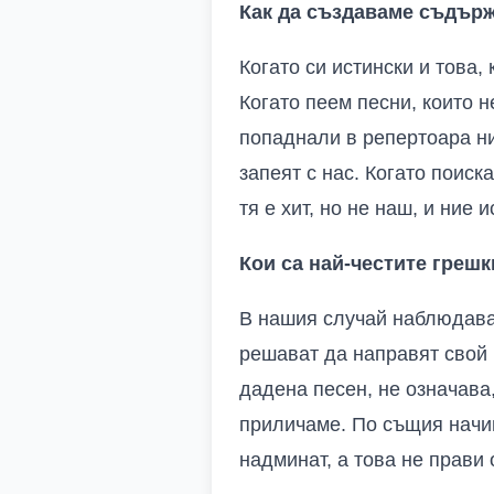
Как да създаваме съдърж
Когато си истински и това,
Когато пеем песни, които н
попаднали в репертоара ни
запеят с нас. Когато поиск
тя е хит, но не наш, и ние 
Кои са най-честите грешк
В нашия случай наблюдавам
решават да направят свой 
дадена песен, не означава,
приличаме. По същия начин
надминат, а това не прави