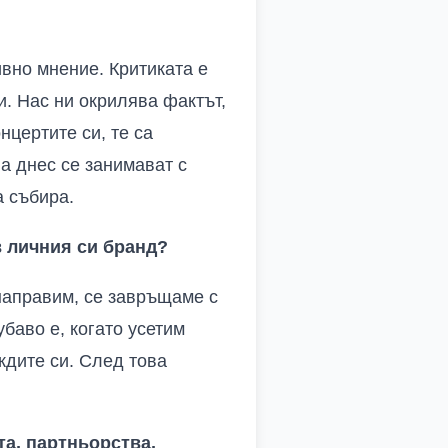
вно мнение. Критиката е
и. Нас ни окрилява фактът,
нцертите си, те са
а днес се занимават с
а събира.
в личния си бранд?
 направим, се завръщаме с
баво е, когато усетим
ждите си. След това
та, партньорства,