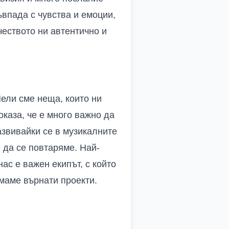
ъвпада с чувства и емоции,
чеството ни автентично и
Пели сме неща, които ни
оказа, че е много важно да
азвивайки се в музикалните
 да се повтаряме. Най-
ас е важен екипът, с който
ямаме върнати проекти.