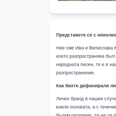
Представете се с няколко
Ние сме Ива и Велислава К
която разпространява бълг
народната песен, тя е в н
разпространение.
Как бихте дефинирали ли
Личен бранд в нашия случа
взели основата, а с течени
бъдем различни, да не се 