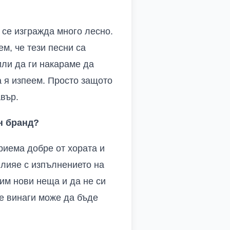
о се изгражда много лесно.
ем, че тези песни са
или да ги накараме да
да я изпеем. Просто защото
авър.
н бранд?
риема добре от хората и
влияе с изпълнението на
сим нови неща и да не си
не винаги може да бъде