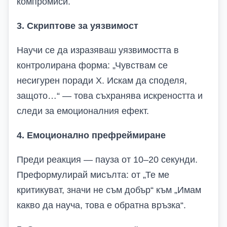
компромиси.
3. Скриптове за уязвимост
Научи се да изразяваш уязвимостта в
контролирана форма: „Чувствам се
несигурен поради X. Искам да споделя,
защото…“ — това съхранява искреността и
следи за емоционалния ефект.
4. Емоционално префреймиране
Преди реакция — пауза от 10–20 секунди.
Преформулирай мисълта: от „Те ме
критикуват, значи не съм добър“ към „Имам
какво да науча, това е обратна връзка“.