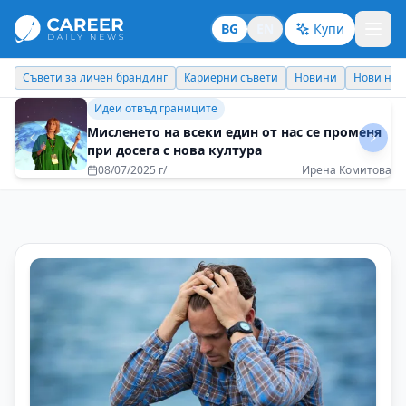
BG
EN
Купи
Кариерни съвети
Новини
Нови назначения
Днес празнува
Новини
Жените в иновациите: не просто лидери, а
създатели на дългосрочни решения
22/10/2025 г/
Диана Митева - Дамски форум