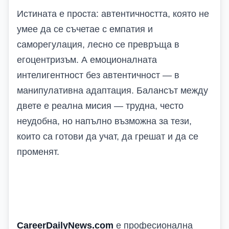
Истината е проста: автентичността, която не
умее да се съчетае с емпатия и
саморегулация, лесно се превръща в
егоцентризъм. А емоционалната
интелигентност без автентичност — в
манипулативна адаптация. Балансът между
двете е реална мисия — трудна, често
неудобна, но напълно възможна за тези,
които са готови да учат, да грешат и да се
променят.
CareerDailyNews.com
е професионална