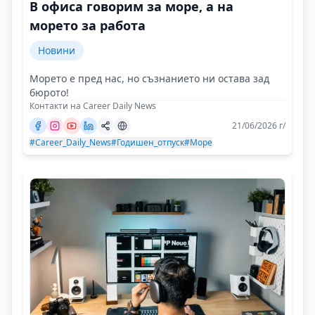
В офиса говорим за море, а на
морето за работа
Новини
Морето е пред нас, но съзнанието ни остава зад
бюрото!
Контакти на Career Daily News
21/06/2026 г/
#Career_Daily_News
#Годишен_отпуск
#Море