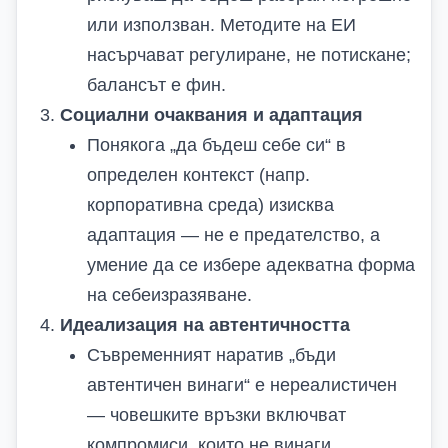
или използван. Методите на ЕИ
насърчават регулиране, не потискане;
балансът е фин.
Социални очаквания и адаптация
Понякога „да бъдеш себе си“ в
определен контекст (напр.
корпоративна среда) изисква
адаптация — не е предателство, а
умение да се избере адекватна форма
на себеизразяване.
Идеализация на автентичността
Съвременният наратив „бъди
автентичен винаги“ е нереалистичен
— човешките връзки включват
компромиси, които не винаги