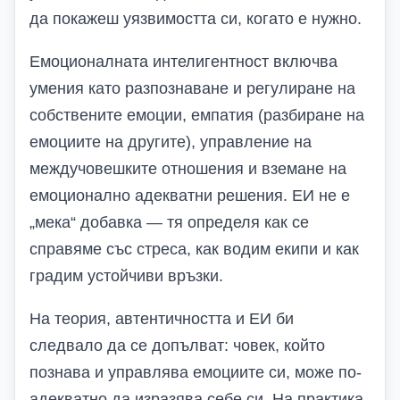
да покажеш уязвимостта си, когато е нужно.
Емоционалната интелигентност включва
умения като разпознаване и регулиране на
собствените емоции, емпатия (разбиране на
емоциите на другите), управление на
междучовешките отношения и вземане на
емоционално адекватни решения. ЕИ не е
„мека“ добавка — тя определя как се
справяме със стреса, как водим екипи и как
градим устойчиви връзки.
На теория, автентичността и ЕИ би
следвало да се допълват: човек, който
познава и управлява емоциите си, може по-
адекватно да изразява себе си. На практика