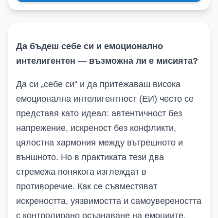
Да бъдеш себе си и емоционално
интелигентен — възможна ли е мисията?
Да си „себе си“ и да притежаваш висока
емоционална интелигентност (ЕИ) често се
представя като идеал: автентичност без
напрежение, искреност без конфликти,
цялостна хармония между вътрешното и
външното. Но в практиката тези два
стремежа понякога изглеждат в
противоречие. Как се съвместяват
искреността, уязвимостта и самоувереността
с контролирано осъзнаване на емоциите,