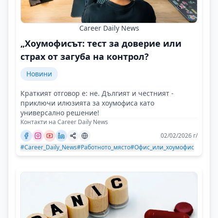
Career Daily News
„Хоумофисът: тест за доверие или
страх от загуба на контрол?
Новини
Краткият отговор е: не. Дългият и честният -
приключи илюзията за хоумофиса като
универсално решение!
Контакти на Career Daily News
02/02/2026 г/
#Career_Daily_News
#Работното_място
#Офис_или_хоумофис