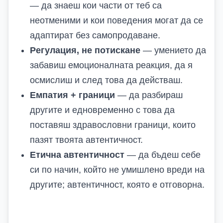
— да знаеш кои части от теб са
неотменими и кои поведения могат да се
адаптират без самопродаване.
Регулация, не потискане
— умението да
забавиш емоционалната реакция, да я
осмислиш и след това да действаш.
Емпатия + граници
— да разбираш
другите и едновременно с това да
поставяш здравословни граници, които
пазят твоята автентичност.
Етична автентичност
— да бъдеш себе
си по начин, който не умишлено вреди на
другите; автентичност, която е отговорна.