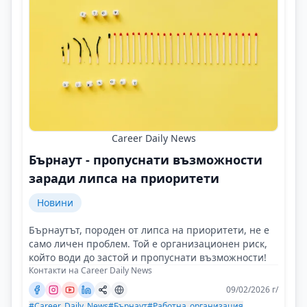
Career Daily News
Бърнаут - пропуснати възможности
заради липса на приоритети
Новини
Бърнаутът, породен от липса на приоритети, не е
само личен проблем. Той е организационен риск,
който води до застой и пропуснати възможности!
Контакти на Career Daily News
09/02/2026 г/
#Career_Daily_News
#Бърнаут
#Работна_организация