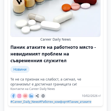
Career Daily News
Паник атаките на работното място -
невидимият проблем на
съвременния служител
Новини
Те не са признак на слабост, а сигнал, че
организмът е достигнал границата си!
Контакти на Career Daily News
10/02/2026 г/
#Career_Daily_News
#Работен_комфорт
#Паник_атаките