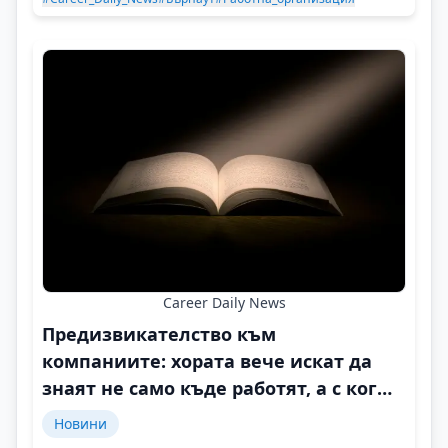
Career Daily News
Предизвикателство към
компаниите: хората вече искат да
знаят не само къде работят, а с кого
и защо
Новини