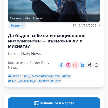
Снимка:
Nathan Cowley
Новини
24/10/2025 г/
Да бъдеш себе си и емоционално
интелигентен — възможна ли е
мисията?
Career Daily News
Контакти на Career Daily
News:
#Career_Daily_News
#Работното_място
#Емоционална_интелигентност
Включи се в играта