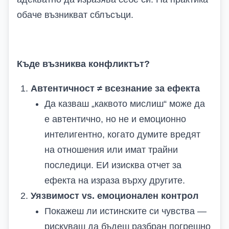
обаче възникват сблъсъци.
Къде възниква конфликтът?
Автентичност ≠ всезнание за ефекта
Да казваш „каквото мислиш“ може да
е автентично, но не и емоционно
интелигентно, когато думите вредят
на отношения или имат трайни
последици. ЕИ изисква отчет за
ефекта на израза върху другите.
Уязвимост vs. емоционален контрол
Покажеш ли истинските си чувствa —
рискуваш да бъдеш разбран погрешно