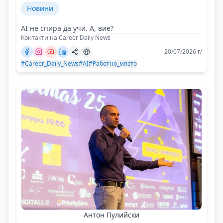
Новини
AI не спира да учи. А, вие?
Контакти на Career Daily News
20/07/2026 г/
#Career_Daily_News
#AI
#Работно_място
Антон Пулийски