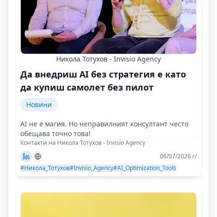
Никола Тотухов - Invisio Agency
Да внедриш AI без стратегия е като
да купиш самолет без пилот
Новини
AI не е магия. Но неправилният консултант често
обещава точно това!
Контакти на Никола Тотухов - Invisio Agency
06/07/2026 г/
#Никола_Тотухов
#Invisio_Agency
#AI_Optimization_Tools