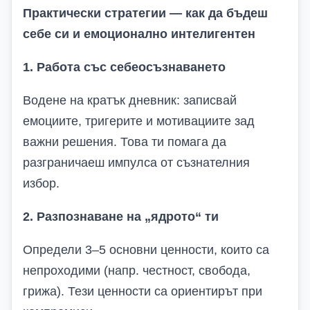
Практически стратегии — как да бъдеш
себе си и емоционално интелигентен
1. Работа със себеосъзнаването
Водене на кратък дневник: записвай
емоциите, тригерите и мотивациите зад
важни решения. Това ти помага да
разграничаеш импулса от съзнателния
избор.
2. Разпознаване на „ядрото“ ти
Определи 3–5 основни ценности, които са
непроходими (напр. честност, свобода,
грижа). Тези ценности са ориентирът при