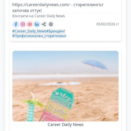
https://careerdailynews.com/ - сторителингът
започва оттук!
Контакти на Career Daily News
05/02/2026 г/
#Career_Daily_News
#Брандинг
#Професионален_сторителинг
Career Daily News