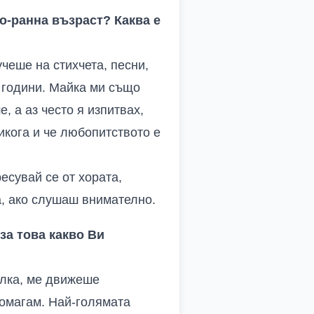
о-ранна възраст? Каква е
чеше на стихчета, песни,
т години. Майка ми също
 а аз често я изпитвах,
икога и че любопитството е
есувай се от хората,
а, ако слушаш внимателно.
за това какво Ви
алка, ме движеше
помагам. Най-голямата