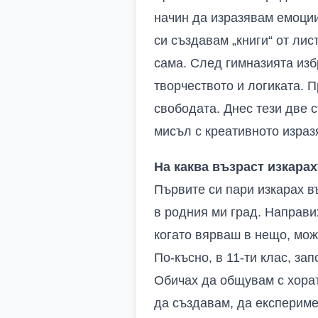
начин да изразявам емоции
си създавам „книги“ от лис
сама. След гимназията изб
творчеството и логиката. П
свободата. Днес тези две 
мисъл с креативното израз
На каква възраст изкара
Първите си пари изкарах в
в родния ми град. Направих
когато вярваш в нещо, мож
По-късно, в 11-ти клас, з
Обичах да общувам с хорат
да създавам, да експериме