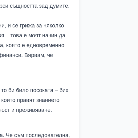
ърси същността зад думите.
и, и се грижа за няколко
вя – това е моят начин да
на, която е едновременно
 финанси. Вярвам, че
то би било посоката – бих
 които правят знанието
ност и преживяване.
та. Че съм последователна,