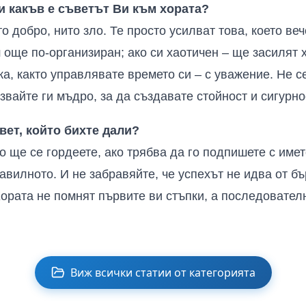
и какъв е съветът Ви към хората?
о добро, нито зло. Те просто усилват това, което веч
още по-организиран; ако си хаотичен – ще засилят х
а, както управлявате времето си – с уважение. Не се
вайте ги мъдро, за да създавате стойност и сигурно
вет, който бихте дали?
о ще се гордеете, ако трябва да го подпишете с имет
вилното. И не забравяйте, че успехът не идва от бъ
ората не помнят първите ви стъпки, а последователн
Виж всички статии от категорията