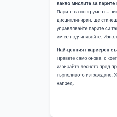
Какво мислите за парите 
Парите са инструмент – нит
дисциплиниран, ще станеш 
управлявайте парите си так
им се подчинявайте. Използ
Най-ценният кариерен съ
Правете само онова, с коет
избирайте лесното пред пра
търпеливото изграждане. Х
напред.