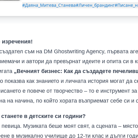
#Даяна_Митева_Станева
#Личен_брандинг
#Писане_н
о изречения!
създател съм на DM Ghostwriting Agency, първата аг
риемачи и автори да превърнат идеите и опита си в к
игата
„Вечният бизнес: Как да създадете печеливш
то показва как знанието и личната история могат да 
исането е повече от творчество – то е инструмент за
а на начина, по който хората възприемат себе си и с
 станете в детските си години?
 певица. Музиката беше моят свят, а сцената – място
ене в музикално училище до 12-ти клас и дълги год