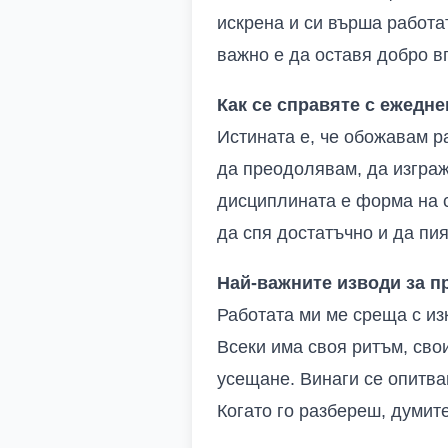
искрена и си върша работа
важно е да оставя добро в
Как се справяте с ежедне
Истината е, че обожавам ра
да преодолявам, да изграж
дисциплината е форма на с
да спя достатъчно и да пия
Най-важните изводи за п
Работата ми ме среща с из
Всеки има своя ритъм, свои
усещане. Винаги се опитвам
Когато го разбереш, думите