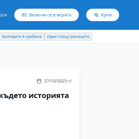
рси
Включи се в играта
Купи
Българите в чужбина
Идеи отвъд границите
27/10/2025 г/
 където историята