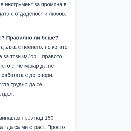
ов инструмент за промяна в
щата с отдаденост и любов,
те? Правилно ли беше?
дължа с пеенето, но когато
 за този избор – правото
ото е, че макар да не
 работата с договори,
оста трудно да се
отдел.
еминавам през над 150
т да са ми страст. Просто