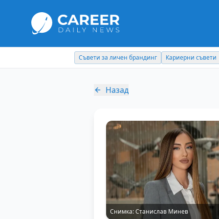
Съвети за личен брандинг
Кариерни съвети
Назад
Снимка:
Станислав Минев