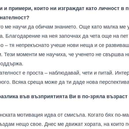
 и примери, които ни изграждат като личност в п
знателност?
то ме научи да обичам знанието. Още като малка ме у
та. Благодарение на нея започнах да чета още на пе
о – тя непрекъснато учеше нови неща и се развиваше,
и. Тези моменти ме научиха, че ученето не свършва н
 поддържа.
ателност е проста – наблюдавай, чети и питай. Интер
много. Всяка среща може да ти даде нова перспектив
азлика във възприятията Ви в по-зряла възраст 
инската мотивация идва от смисъла. Когато бях по-м
създам нещо свое. Днес ме движат хората, на които 