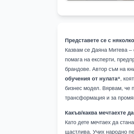
Представете се с няколк
Казвам се Даяна Митева – 
помага на експерти, предп
брандове. Автор съм на кн
обучения от нулата“
, коя
бизнес модел. Вярвам, че п
трансформация и за промян
Какъв/каква мечтаехте да
Като дете мечтаех да стана
щастлива. Учих народно пе