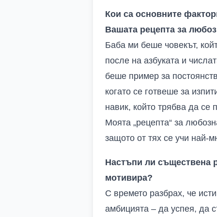
Кои са основните фактори
Вашата рецепта за любо
Баба ми беше човекът, кой
после на азбуката и числа
беше пример за постоянств
когато се готвеше за изпит
навик, който трябва да се
Моята „рецепта“ за любозн
защото от тях се учи най-
Настъпи ли съществена р
мотивира?
С времето разбрах, че ист
амбицията – да успея, да 