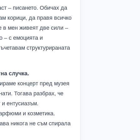
ст – писането. Обичах да
ам корици, да правя всичко
е в мен живеят две сили –
о – с емоцията и
 съчетавам структурираната
на случка.
зираме концерт пред музея
нати. Тогава разбрах, че
 и ентусиазъм.
парфюми и козметика.
гава никога не съм спирала