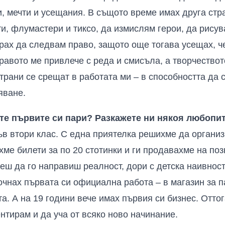
, мечти и усещания. В същото време имах друга стра
ти, флумастери и тиксо, да измислям герои, да рисув
рах да следвам право, защото още тогава усещах, ч
равото ме привлече с реда и смисъла, а творчествот
страни се срещат в работата ми – в способността да
яване.
хте първите си пари? Разкажете ни някоя любопит
ъв втори клас. С една приятелка решихме да органи
ме билети за по 20 стотинки и ги продавахме на поз
еш да го направиш реалност, дори с детска наивност
апочнах първата си официална работа – в магазин за 
а. А на 19 години вече имах първия си бизнес. Отто
нтирам и да уча от всяко ново начинание.