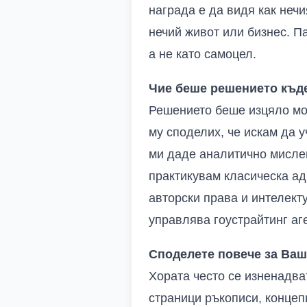
награда е да видя как неч
нечий живот или бизнес. П
а не като самоцел.
Чие беше решението къде
Решението беше изцяло мое
му споделих, че искам да 
ми даде аналитично мислен
практикувам класическа ад
авторски права и интелекту
управлява гоустрайтинг аг
Споделете повече за Ваши
Хората често се изненадва
страници ръкописи, концеп