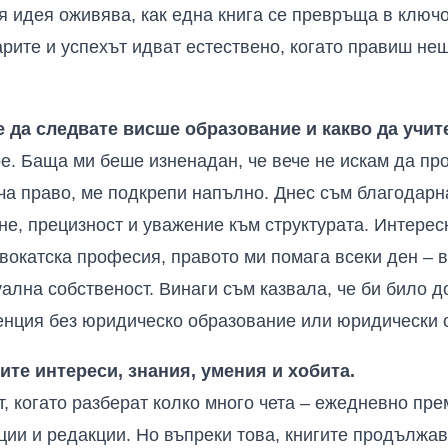
ия идея оживява, как една книга се превръща в ключ
арите и успехът идват естествено, когато правиш не
 да следвате висше образование и какво да учи
. Баща ми беше изненадан, че вече не искам да про
уча право, ме подкрепи напълно. Днес съм благодарна
е, прецизност и уважение към структурата. Интересн
вокатска професия, правото ми помага всеки ден – в
ална собственост. Винаги съм казвала, че би било д
енция без юридическо образование или юридически 
те интереси, знания, умения и хобита.
т, когато разберат колко много чета – ежедневно пр
ции и редакции. Но въпреки това, книгите продължава