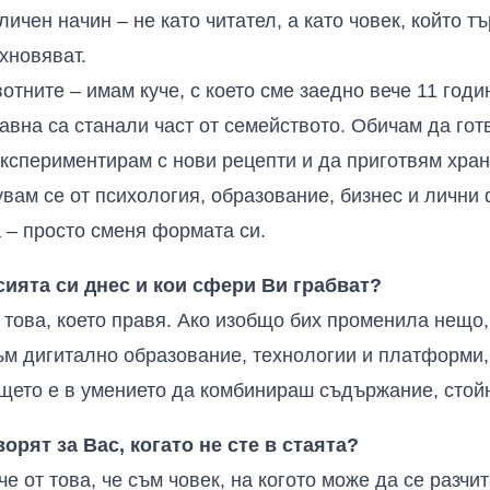
ичен начин – не като читател, а като човек, който т
хновяват.
ните – имам куче, с което сме заедно вече 11 годин
давна са станали част от семейството. Обичам да гот
експериментирам с нови рецепти и да приготвям хра
увам се от психология, образование, бизнес и лични
а – просто сменя формата си.
ията си днес и кои сфери Ви грабват?
 това, което правя. Ако изобщо бих променила нещо, 
м дигитално образование, технологии и платформи,
щето е в умението да комбинираш съдържание, стой
орят за Вас, когато не сте в стаята?
е от това, че съм човек, на когото може да се разчи