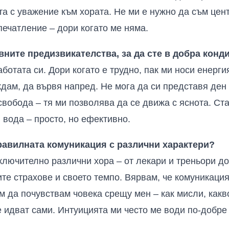
та с уважение към хората. Не ми е нужно да съм цен
печатление – дори когато ме няма.
вните предизвикателства, за да сте в добра конд
ботата си. Дори когато е трудно, пак ми носи енерги
дам, да вървя напред. Не мога да си представя ден 
вобода – тя ми позволява да се движа с яснота. Ста
 вода – просто, но ефективно.
равилната комуникация с различни характери?
ключително различни хора – от лекари и треньори д
те страхове и своето темпо. Вярвам, че комуникация
 да почувствам човека срещу мен – как мисли, какво 
 идват сами. Интуицията ми често ме води по-добре 