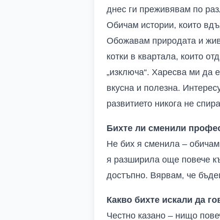
днес ги преживявам по разл
Обичам истории, които вдъ
Обожавам природата и живот
котки в квартала, които от
„изключа“. Харесва ми да 
вкусна и полезна. Интерес
развитието никога не спир
Бихте ли сменили профес
Не бих я сменила – обичам
я разширила още повече къ
достъпно. Вярвам, че бъде
Какво бихте искали да гов
Честно казано – нищо повеч