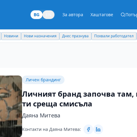
BG
EN
За автора
Хаштагове
Потъ
Новини
Нови назначения
Днес празнува
Похвали работодател
Личен брандинг
Личният бранд започва там,
ти среща смисъла
Даяна Митева
Контакти на Даяна Митева: