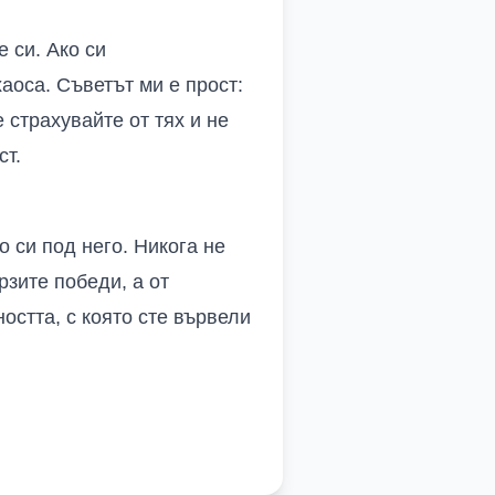
е си. Ако си
аоса. Съветът ми е прост:
 страхувайте от тях и не
ст.
о си под него. Никога не
рзите победи, а от
остта, с която сте вървели