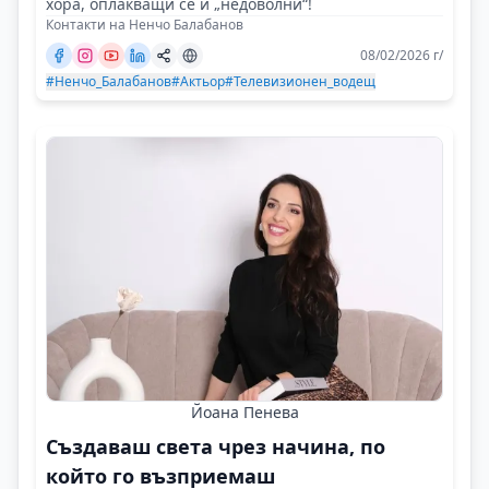
хора, оплакващи се и „недоволни“!
Контакти на Ненчо Балабанов
08/02/2026 г/
#Ненчо_Балабанов
#Актьор
#Телевизионен_водещ
Йоана Пенева
Създаваш света чрез начина, по
който го възприемаш