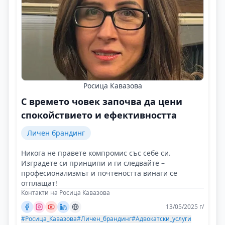
Росица Кавазова
С времето човек започва да цени
спокойствието и ефективността
Личен брандинг
Никога не правете компромис със себе си.
Изградете си принципи и ги следвайте –
професионализмът и почтеността винаги се
отплащат!
Контакти на Росица Кавазова
13/05/2025 г/
#Росица_Кавазова
#Личен_брандинг
#Адвокатски_услуги