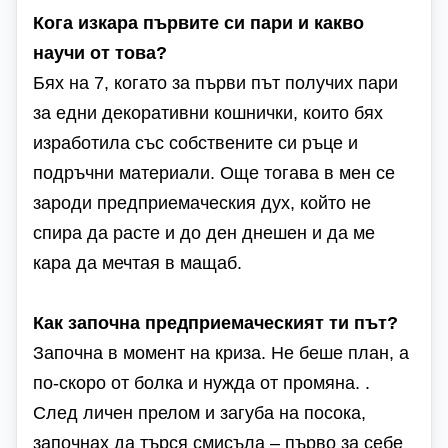
Кога изкара първите си пари и какво
научи от това?
Бях на 7, когато за първи път получих пари
за едни декоративни кошнички, които бях
изработила със собствените си ръце и
подръчни материали. Още тогава в мен се
зароди предприемаческия дух, който не
спира да расте и до ден днешен и да ме
кара да мечтая в мащаб.
Как започна предприемаческият ти път?
Започна в момент на криза. Не беше план, а
по-скоро от болка и нужда от промяна. .
След личен прелом и загуба на посока,
започнах да търся смисъла – първо за себе