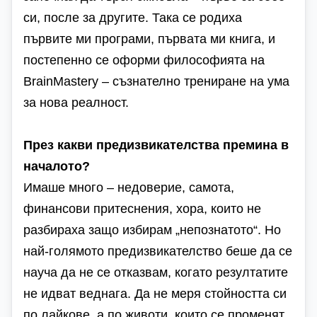
си, после за другите. Така се родиха
първите ми програми, първата ми книга, и
постепенно се оформи философията на
BrainMastery – съзнателно трениране на ума
за нова реалност.
През какви предизвикателства премина в
началото?
Имаше много – недоверие, самота,
финансови притеснения, хора, които не
разбираха защо избирам „непознатото“. Но
най-голямото предизвикателство беше да се
науча да не се отказвам, когато резултатите
не идват веднага. Да не меря стойността си
по лайкове, а по животи, които се променят.