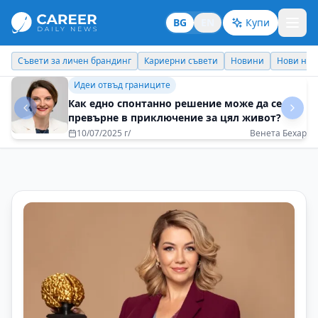
BG
EN
Купи
Кариерни съвети
Новини
Нови назначения
Днес празнува
Бизнес брандинг
Умението да говориш убедително и
въздействащо е ключово за успеха
16/05/2025 г/
Деси Стоянова - How To Speak