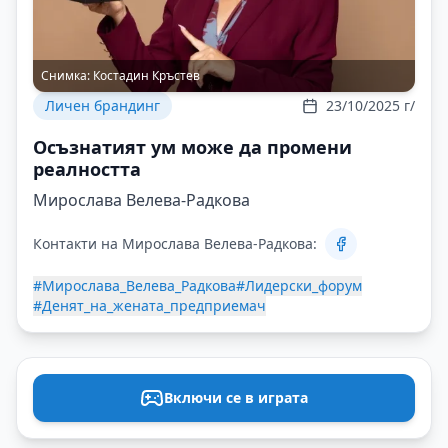
Снимка:
Костадин Кръстев
Личен брандинг
23/10/2025 г/
Осъзнатият ум може да промени
реалността
Мирослава Велева-Радкова
Контакти на Мирослава Велева-Радкова:
#Мирослава_Велева_Радкова
#Лидерски_форум
#Денят_на_жената_предприемач
Включи се в играта