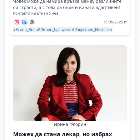
Човек може да намира връзка между различните
си страсти, а с това да бъде и винаги адаптивен!
Контакти на Етиен Янев
16/05/2025 г/
#Етиен_Янев
#Личен_брандинг
#Изкуствен_Интелект
Ирина Флорин
Можех да стана лекар, но избрах