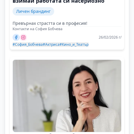
взимай работата си насериозно
Личен брандинг
Превърнах страстта си в професия!
Контакти на София Бобчева
26/02/2026 г/
#София_Бобчева
#Актриса
#Кино_и_Театър