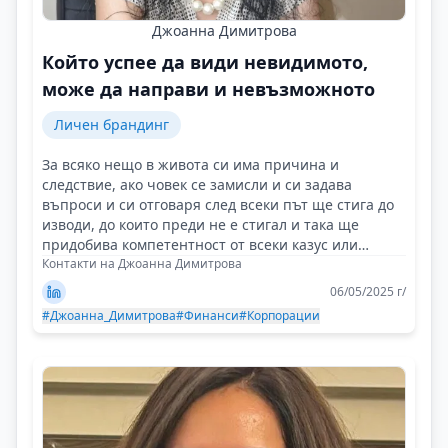
Джоанна Димитрова
Който успее да види невидимото,
може да направи и невъзможното
Личен брандинг
За всяко нещо в живота си има причина и
следствие, ако човек се замисли и си задава
въпроси и си отговаря след всеки път ще стига до
изводи, до които преди не е стигал и така ще
придобива компетентност от всеки казус или
случай!
Контакти на Джоанна Димитрова
06/05/2025 г/
#Джоанна_Димитрова
#Финанси
#Корпорации