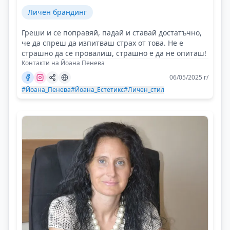
Личен брандинг
Греши и се поправяй, падай и ставай достатъчно,
че да спреш да изпитваш страх от това. Не е
страшно да се провалиш, страшно е да не опиташ!
Контакти на Йоана Пенева
06/05/2025 г/
#Йоана_Пенева
#Йоана_Естетикс
#Личен_стил