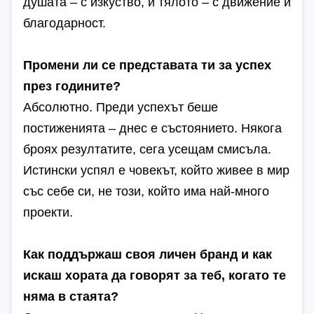
душата – с изкуство, и тялото – с движение и
благодарност.
Промени ли се представата ти за успех
през годините?
Абсолютно. Преди успехът беше
постиженията – днес е състоянието. Някога
броях резултатите, сега усещам смисъла.
Истински успял е човекът, който живее в мир
със себе си, не този, който има най-много
проекти.
Как поддържаш своя личен бранд и как
искаш хората да говорят за теб, когато те
няма в стаята?