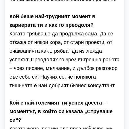
Кой беше най-трудният момент в
кариерата ти и как го преодоля?
Когато трябваше да продължа сама. Да се
откажа от някои хора, от стари проекти, от
очакванията как „трябва“ да изглежда
успехът. Преодолях го чрез вътрешна работа
– чрез писане, мълчание, и дълбок разговор
със себе си. Научих се, че понякога
тишината е най-добрият бизнес консултант.
Кой е най-големият ти успех досега –
моментът, в който си казала „Струваше
си“?
Когато жена, преминала през мой курс, ми