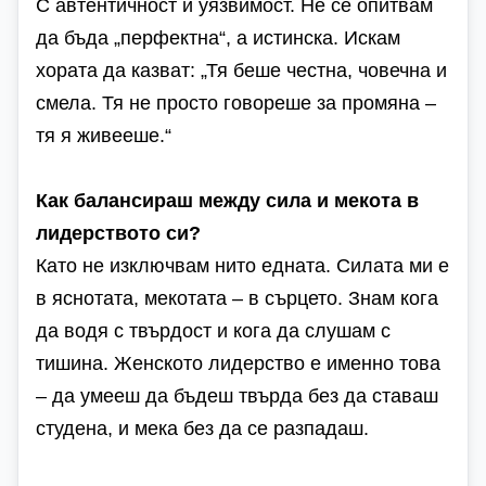
С автентичност и уязвимост. Не се опитвам
да бъда „перфектна“, а истинска. Искам
хората да казват: „Тя беше честна, човечна и
смела. Тя не просто говореше за промяна –
тя я живееше.“
Как балансираш между сила и мекота в
лидерството си?
Като не изключвам нито едната. Силата ми е
в яснотата, мекотата – в сърцето. Знам кога
да водя с твърдост и кога да слушам с
тишина. Женското лидерство е именно това
– да умееш да бъдеш твърда без да ставаш
студена, и мека без да се разпадаш.