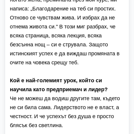
написа: „Благодарение на теб си простих.
Отново се чувствам жива. И избрах да не
отнема живота си." В този миг разбрах, че
всяка страница, всяка лекция, всяка
безсънна нощ – си е струвала. Защото
истинският успех е да виждаш промяната в
очите на човека срещу теб.
Кой е най-големият урок, който си
научила като предприемач и лидер?
Че не можеш да водиш другите там, където
не си била сама. Лидерството не е власт, а
честност. И че успехът без душа е просто
блясък без светлина.