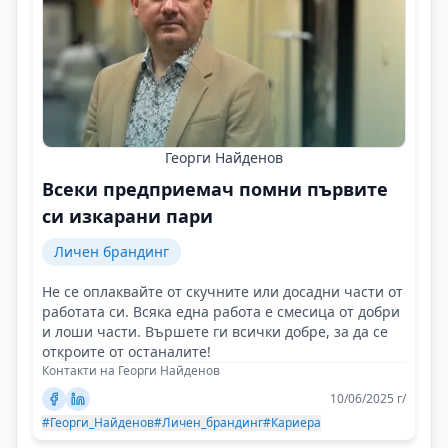
Георги Найденов
Всеки предприемач помни първите
си изкарани пари
Личен брандинг
Не се оплаквайте от скучните или досадни части от
работата си. Всяка една работа е смесица от добри
и лоши части. Вършете ги всички добре, за да се
откроите от останалите!
Контакти на Георги Найденов
10/06/2025 г/
#Георги_Найденов
#Личен_брандинг
#Кариера