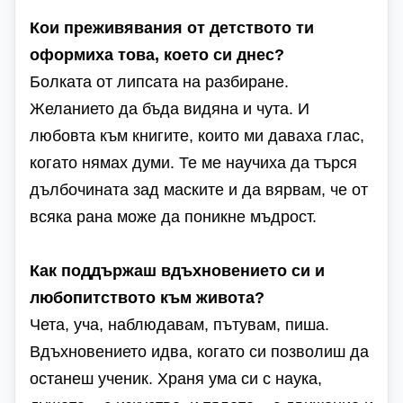
Кои преживявания от детството ти
оформиха това, което си днес?
Болката от липсата на разбиране.
Желанието да бъда видяна и чута. И
любовта към книгите, които ми даваха глас,
когато нямах думи. Те ме научиха да търся
дълбочината зад маските и да вярвам, че от
всяка рана може да поникне мъдрост.
Как поддържаш вдъхновението си и
любопитството към живота?
Чета, уча, наблюдавам, пътувам, пиша.
Вдъхновението идва, когато си позволиш да
останеш ученик. Храня ума си с наука,