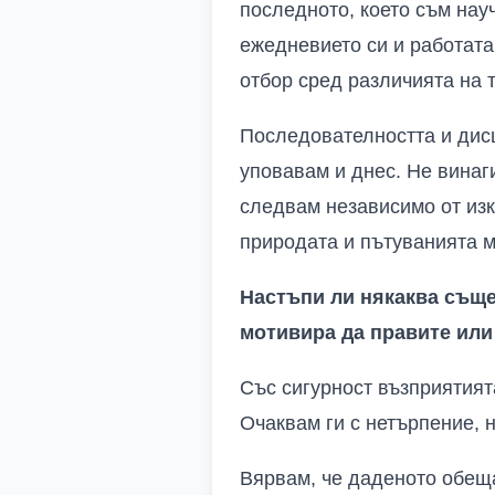
последното, което съм нау
ежедневието си и работата 
отбор сред различията на т
Последователността и дис
уповавам и днес. Не винаг
следвам независимо от изк
природата и пътуванията м
Настъпи ли някаква съще
мотивира да правите или
Със сигурност възприятият
Очаквам ги с нетърпение, 
Вярвам, че даденото обеща