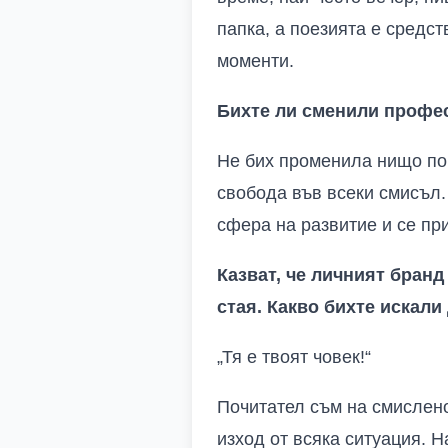
папка, а поезията е средст
моменти.
Бихте ли сменили профес
Не бих променила нищо по 
свобода във всеки смисъл.
сфера на развитие и се пр
Казват, че личният бранд 
стая. Какво бихте искали
„Тя е твоят човек!“
Почитател съм на смислено
изход от всяка ситуация. Н