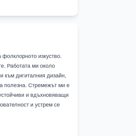
а фолклорното изкуство.
те. Работата ми около
чи към дигиталния дизайн,
да полезна. Стремежът ми е
 устойчиви и вдъхновяващи
дователност и устрем се