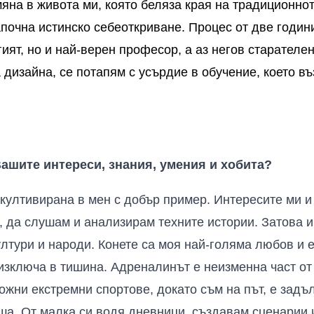
мяна
в
живота
ми
,
която
беляза
края
на
традиционно
почна
истинско
с
ебе
откриване
.
П
роцес
от две годи
ият, но и най-верен професор, а аз негов старателен
а дизайна, се потапям с усърдие в обучение, което 
Вашите интереси, знания, умения и хобита?
ултивирана в мен с добър пример. Интересите ми и 
 да слушам и анализирам техните истории. Затова 
ултури и народи. Конете са моя най-голяма любов и 
 изключа в тишина. Адреналинът е неизменна част от
ожни екстремни спортове, докато съм на път, е задъ
иша. От малка си водя дневници, създавам сценарии 