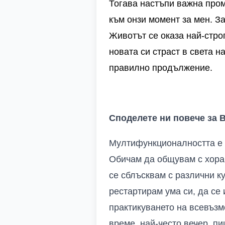
Тогава
настъпи
важна
про
към онзи момент за мен.
За
Животът се оказа най-строг
новата си страст в света н
правилно продължение.
Споделете ни повече за 
Мултифункционалността е к
Обичам да общувам с хора,
се сблъсквам с различни к
рестартирам ума си, да се
практикуването на всевъзм
време, най-често вечер, п