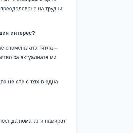
а преодоляване на трудни
шия интерес?
че споменатата титла –
ство са актуалната ми
то не сте с тях в една
ност да помагат и намират