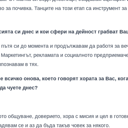
во за почивка. Танците на този етап са инструмент з
ията си днес и кои сфери на дейност грабват Ва
пътя си до момента и продължавам да работя за ве
 Маркетингът, рекламата и социалното предприемаче
ипознавам в тях.
е всичко онова, което говорят хората за Вас, кога
 да чуете днес?
то общуване, доверието, хора с мисия и цел в готов
адявам се и аз да бъда такъв човек за някого.