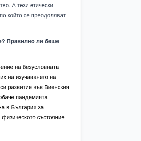
тво. А тези етически
 по който се преодоляват
те? Правилно ли беше
рение на безусловната
тих
на
изучаването
на
си
развитие
във
Виенския
обаче
пандемията
на
в
България
за
и
физическото
състояние