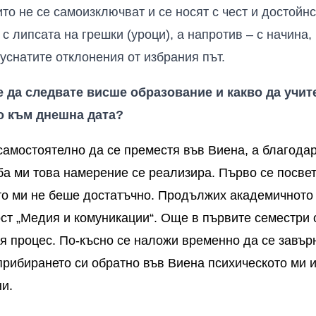
оито не се самоизключват и се носят с чест и достойнс
с липсата на грешки (уроци), а напротив – с начина,
уснатите отклонения от избрания път.
 да следвате висше образование и какво да учи
о към днешна дата?
амостоятелно да се преместя във Виена, а благода
ба ми това намерение се реализира.
Първо
се
посве
то
ми
не
беше
достатъчно
.
Продължих
академичното
ст
„
Медия
и
комуникации
“.
Още
в
първите
семестри
ия
процес
.
По
-
късно
се
наложи
временно
да
се
за
вър
прибирането си обратно
във
Виена
психическото
ми
ни
.