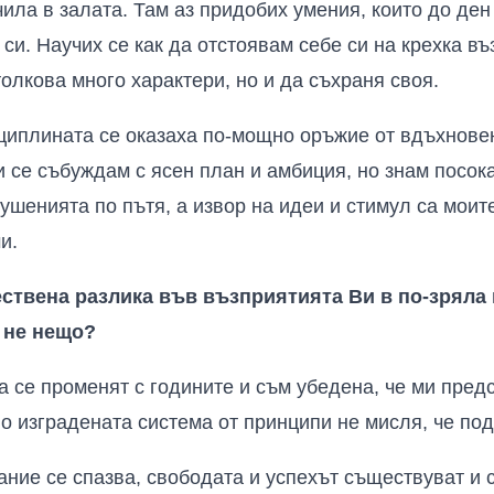
чила в залата. Там аз придобих умения, които до де
си. Научих се как да отстоявам себе си на крехка въ
олкова много характери, но и да съхраня своя.
циплината се оказаха по-мощно оръжие от вдъхновен
и се събуждам с ясен план и амбиция, но знам посок
ушенията по пътя, а извор на идеи и стимул са моит
и.
ствена разлика във възприятията Ви в по-зряла в
 не нещо?
а се променят с годините и съм убедена, че ми пре
но изградената система от принципи не мисля, че по
ние се спазва, свободата и успехът съществуват и се