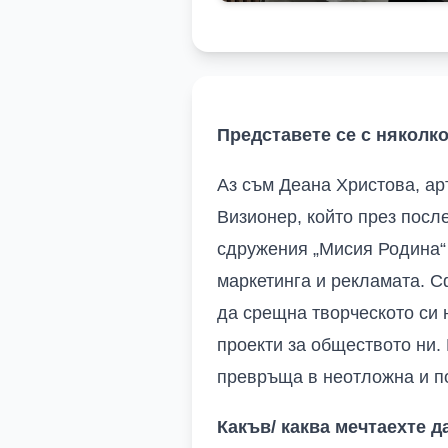
Представете се с няколк
Аз съм Деана Христова, ар
Визионер, който през посл
сдружения „Мисия Родина“ 
маркетинга и рекламата. С
да срещна творческото си 
проекти за обществото ни. 
превръща в неотложна и п
Какъв/ каква мечтаехте д