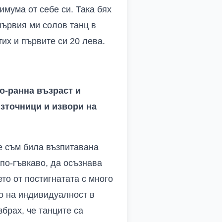
мума от себе си. Така бях
първия ми солов танц в
их и първите си 20 лева.
по-ранна възраст и
зточници и извори на
не съм била възпитавана
 по-гъвкаво, да осъзнава
то от постигнатата с много
о на индивидуалност в
брах, че танците са