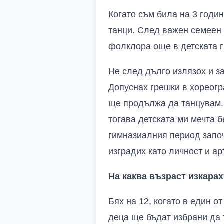
Когато съм била на 3 годи
танци. След важен семеен 
фолклора още в детската 
Не след дълго излязох и з
Допуснах грешки в хореогр
ще продължа да танцувам. 
тогава детската ми мечта 
гимназиалния период започ
изградих като личност и ар
На каква възраст изкара
Бях на 12, когато в един о
деца ще бъдат избрани да 