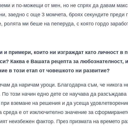
еми и по-можещи от мен, но не спрях да давам макси
ни, заедно с още 3 момчета, броях секундите преди 
, ролята ми беше на пеперуда, с която гордо заработ
 и примери, които ни изграждат като личност в 
и? Каква е Вашата рецепта за любознателност, и
е в този етап от човешкото ни развитие?
бичам да наричам уроци. Благодарна съм, че никога 
. По този начин едно дете се научава да разсъждава
 при вземане на решения и да усеща удовлетворение
а среда е от изключително значение за сформиранет
гият неизбежен фактор. През призмата на времето раз