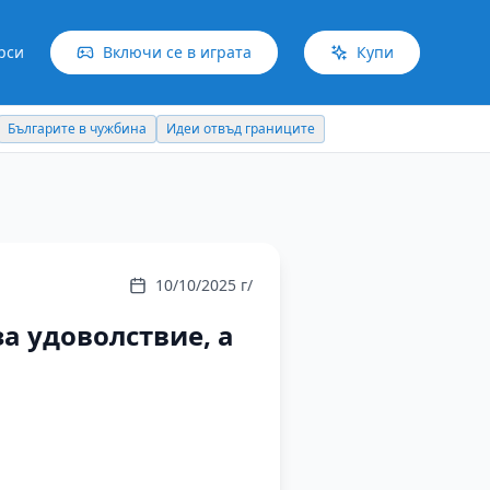
рси
Включи се в играта
Купи
Българите в чужбина
Идеи отвъд границите
10/10/2025 г/
а удоволствие, а