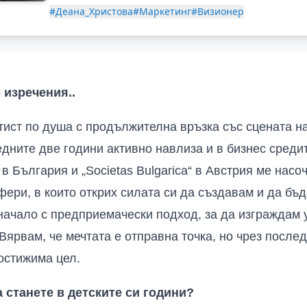
#Деана_Христова
#Маркетинг
#Визионер
о изречения
..
тист по душа с продължителна връзка със сцената н
едните две години активно навлиза и в бизнес среди
в България и „
Societas
Bulgarica
“ в Австрия ме насо
фери, в които открих силата си да създавам и да бъ
начало с предприемачески подход, за да изграждам
Вярвам, че мечтата е отправна точка, но чрез после
остижима цел.
а станете в детските си години?