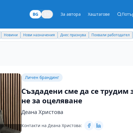
BG
EN
За автора
Хаштагове
Потъ
Новини
Нови назначения
Днес празнува
Похвали работодател
Личен брандинг
Създадени сме да се трудим з
не за оцеляване
Деана Христова
Контакти на Деана Христова: