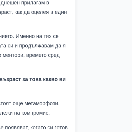
н днешен прилагам в
зраст, как да оцелея в един
ието. Именно на тях се
ата си и продължавам да я
е ментори, времето сред
ъзраст за това какво ви
дстоят още метаморфози.
длежи на компромис.
 появяват, когато си готов