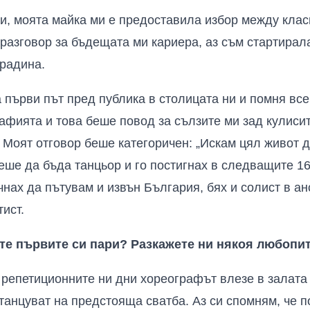
ни, моята майка ми е предоставила избор между клас
разговор за бъдещата ми кариера, аз съм стартирала
градина.
а първи път пред публика в столицата ни и помня все
афията и това беше повод за сълзите ми зад кулиси
Моят отговор беше категоричен: „Искам цял живот да
беше да бъда танцьор и го постигнах в следващите 16
нах да пътувам и извън България, бях и солист в ан
тист.
хте първите си пари? Разкажете ни някоя любопи
т репетиционните ни дни хореографът влезе в залата
танцуват на предстояща сватба. Аз си спомням, че 