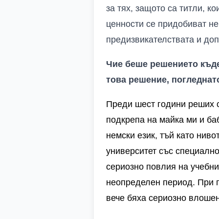
за тях, защото са титли, к
ценности се придобиват не 
предизвикателствата и доп
Чие беше решението къде
това решение, погледнат
Преди шест години реших с
подкрепа на майка ми и ба
немски
език
,
тъй
като
ниво
университет
със
специално
сериозно
повлия
на
учебн
неопределен
период
.
При
вече
бяха
сериозно
влоше