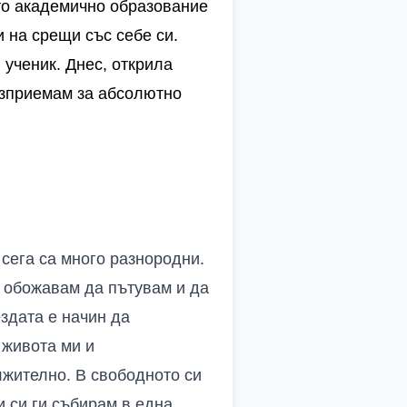
то
академично
об
разование
ни
на
с
рещи
със
себе
си
.
 ученик. Днес, открила
възприемам за абсолютно
сега са много разнородни.
и обожавам да пътувам и да
ездата е начин да
 живота ми и
лжително. В свободното си
и си ги събирам в една