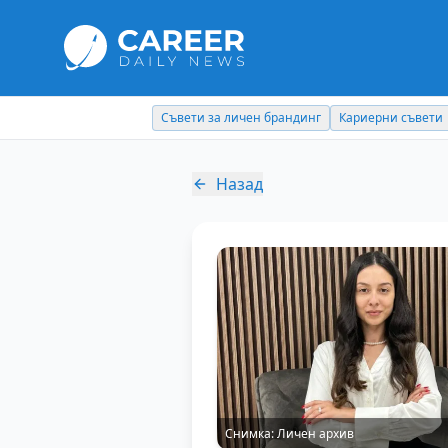
Съвети за личен брандинг
Кариерни съвети
Назад
Снимка:
Личен архив