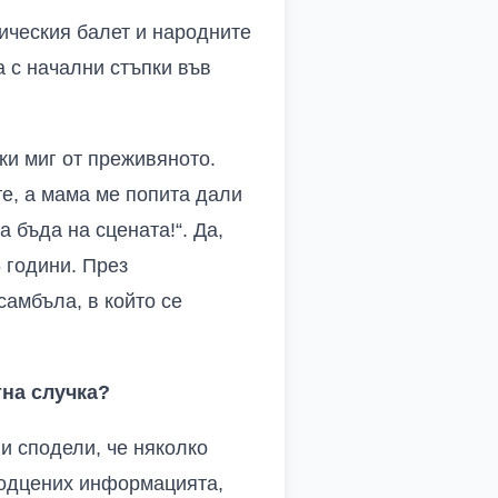
ическия балет и народните
 с начални стъпки във
ки миг от преживяното.
те, а мама ме попита дали
 бъда на сцената!“. Да,
 години. През
самбъла, в който се
тна случка?
 и сподели, че няколко
подцених информацията,