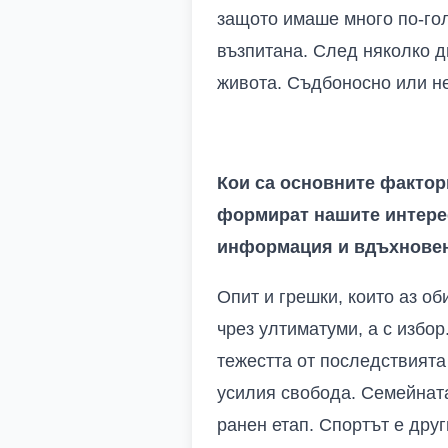
защото имаше много по-гол
възпитана. След няколко д
живота. Съдбоносно или не
Кои са основните фактори
формират нашите интерес
информация и вдъхновени
Опит и грешки, които аз о
чрез ултиматуми, а с избор
тежестта от последствията
усилия свобода. Семейнат
ранен етап. Спортът е дру