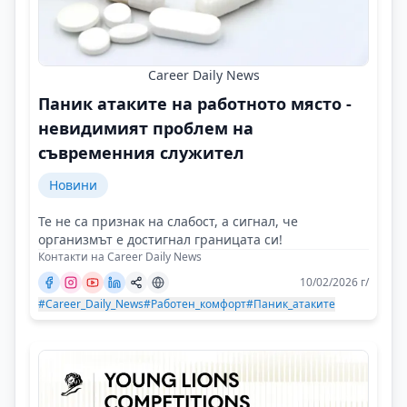
Career Daily News
Паник атаките на работното място -
невидимият проблем на
съвременния служител
Новини
Те не са признак на слабост, а сигнал, че
организмът е достигнал границата си!
Контакти на Career Daily News
10/02/2026 г/
#Career_Daily_News
#Работен_комфорт
#Паник_атаките