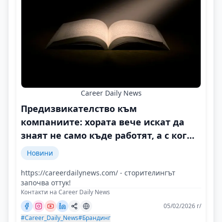
Career Daily News
Предизвикателство към
компаниите: хората вече искат да
знаят не само къде работят, а с кого
и защо
Новини
https://careerdailynews.com/ - сторителингът
започва оттук!
Контакти на Career Daily News
05/02/2026 г/
#Career_Daily_News
#Брандинг