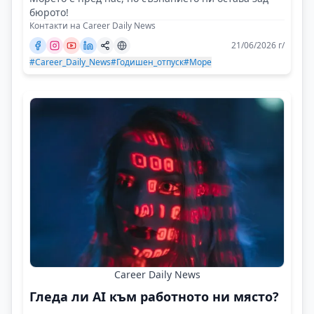
бюрото!
Контакти на Career Daily News
21/06/2026 г/
#Career_Daily_News
#Годишен_отпуск
#Море
Career Daily News
Гледа ли AI към работното ни място?