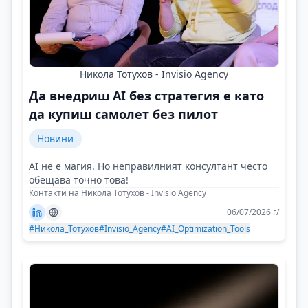
Никола Тотухов - Invisio Agency
Да внедриш AI без стратегия е като
да купиш самолет без пилот
Новини
AI не е магия. Но неправилният консултант често
обещава точно това!
Контакти на Никола Тотухов - Invisio Agency
06/07/2026 г/
#Никола_Тотухов
#Invisio_Agency
#AI_Optimization_Tools