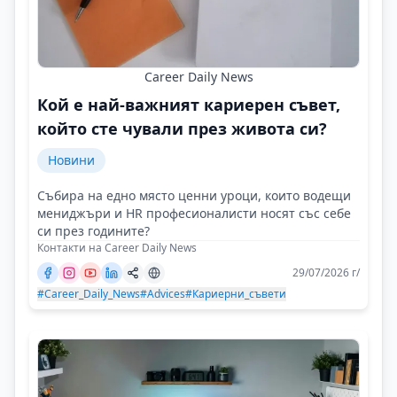
Career Daily News
Кой е най-важният кариерен съвет,
който сте чували през живота си?
Новини
Събира на едно място ценни уроци, които водещи
мениджъри и HR професионалисти носят със себе
си през годините?
Контакти на Career Daily News
29/07/2026 г/
#Career_Daily_News
#Advices
#Кариерни_съвети