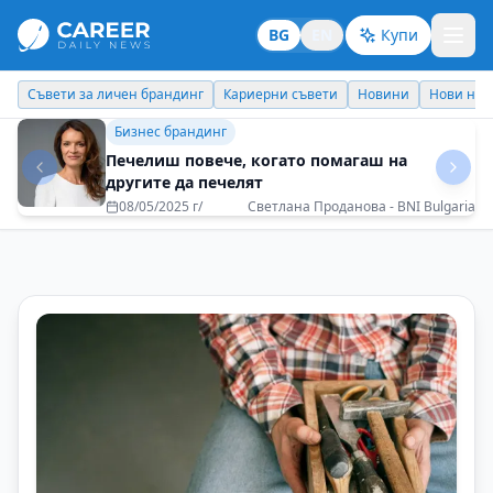
BG
EN
Купи
Кариерни съвети
Новини
Нови назначения
Днес празнува
Бизнес брандинг
Изграждайте умения, а не просто
автобиография
20/05/2025 г/
Георги Димитров - Evrotrust