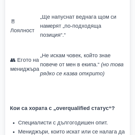
„Ще напуснат веднага щом си
🚪
намерят „по-подходяща
Лоялност
позиция“.“
„Не искам човек, който знае
👥
Егото на
повече от мен в екипа.“
(но това
мениджъра
рядко се казва открито)
Кои са хората с „overqualified статус“?
Специалисти с дългогодишен опит
.
Мениджъри, които искат
или се налага
да