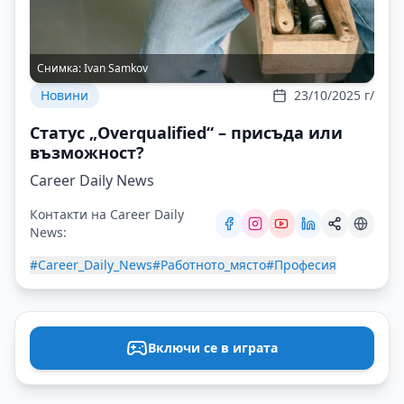
Снимка:
Ivan Samkov
Новини
23/10/2025 г/
Статус „Overqualified“ – присъда или
възможност?
Career Daily News
Контакти на Career Daily
News:
#Career_Daily_News
#Работното_място
#Професия
Включи се в играта