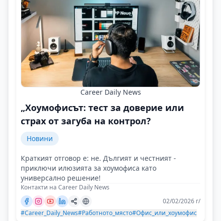
Career Daily News
„Хоумофисът: тест за доверие или
страх от загуба на контрол?
Новини
Краткият отговор е: не. Дългият и честният -
приключи илюзията за хоумофиса като
универсално решение!
Контакти на Career Daily News
02/02/2026 г/
#Career_Daily_News
#Работното_място
#Офис_или_хоумофис