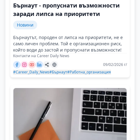
Бърнаут - пропуснати възможности
заради липса на приоритети
Новини
Бърнаутът, породен от липса на приоритети, не е
само личен проблем. Той е организационен риск,
който води до застой и пропуснати възможности!
Контакти на Career Daily News
09/02/2026 г/
#Career_Daily_News
#Бърнаут
#Работна_организация