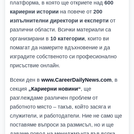
платформа, в която ще откриете над
600
кариерни истории
на повече от
200
изпълнителни директори и експерти
от
различни области. Всички материали са
организирани в
10 категории
, които ви
помагат да намерите вдъхновение и да
изградите собственото си професионално
присъствие онлайн.
Всеки ден в
www.CareerDailyNews.com
, в
секция
„
Кариерни новини
“
, ще
разглеждаме различен проблем от
работното място – такъв, който засяга и
служители, и работодатели. Ние не само ще
поставяме въпроси за размисъл, но и ще
даваме повод на мениджмънта във всяка