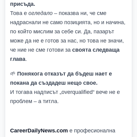
присъда.
Това е
огледало
– показва ни, че сме
надраснали не само позицията, но и начина,
по който мислим за себе си. Да, пазарът
може да не е готов за нас, но това не значи,
че ние не сме готови за
своята следваща
глава
.
🌱
Понякога отказът да бъдеш нает е
покана да създадеш нещо свое.
И тогава надписът „overqualified“ вече не е
проблем – а титла.
CareerDailyNews.com
е професионална