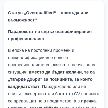
Статус „Overqualified“ – присъда или
възможност?
П
арадоксът на свръхквалифицирания
професионалист
В епоха на постоянни промени и
преквалификации все повече
професионалисти се оказват в неочаквана
ситуация:
вместо да бъдат желани, те са
„твърде добри“ за позициите, за които
кандидатстват
. Парадоксално или не –
опитът, експертизата и богатото CV понякога
се превръщат не в предимство, а в
пречка
.