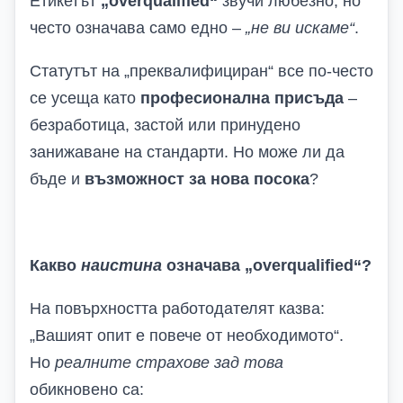
Етикетът
„overqualified“
звучи любезно, но
често означава само едно –
„не ви искаме“
.
Статутът на „преквалифициран“ все по-често
се усеща като
професионална присъда
–
безработица, застой или принудено
занижаване на стандарти. Но може ли да
бъде и
възможност за нова посока
?
Какво
наистина
означава „overqualified“?
На повърхността работодателят казва:
„Вашият опит е повече от необходимото“.
Но
реалните страхове зад това
обикновено са: