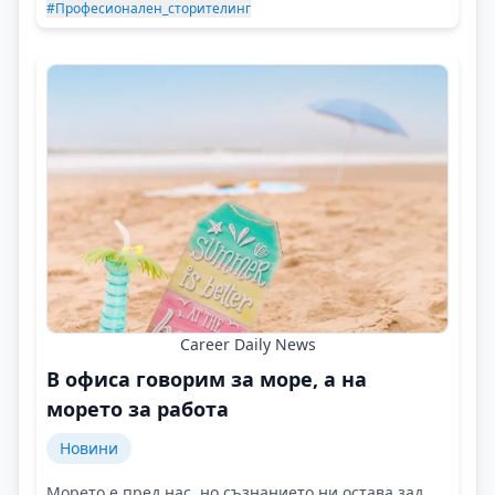
#Професионален_сторителинг
Career Daily News
В офиса говорим за море, а на
морето за работа
Новини
Морето е пред нас, но съзнанието ни остава зад