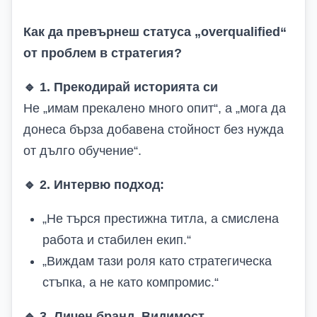
Как да превърнеш статуса „overqualified“
от проблем в стратегия?
🔹
1. Прекодирай историята си
Не „имам прекалено много опит“, а „мога да
донеса бърза добавена стойност без нужда
от дълго обучение“.
🔹
2. Интервю подход:
„Не търся престижна титла, а смислена
работа и стабилен екип.“
„Виждам тази роля като стратегическа
стъпка, а не като компромис.“
🔹
3.
Личен
бранд. Видимост.