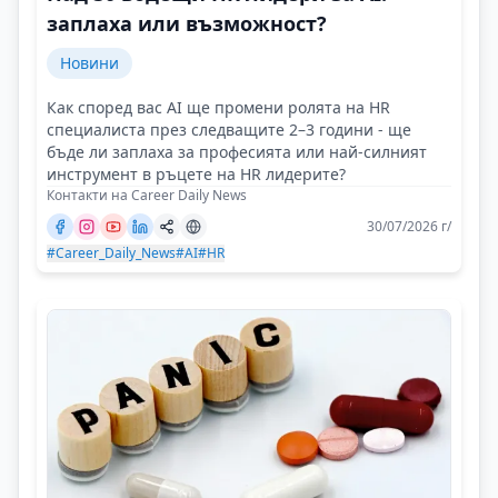
заплаха или възможност?
Новини
Как според вас AI ще промени ролята на HR
специалиста през следващите 2–3 години - ще
бъде ли заплаха за професията или най-силният
инструмент в ръцете на HR лидерите?
Контакти на Career Daily News
30/07/2026 г/
#Career_Daily_News
#AI
#HR