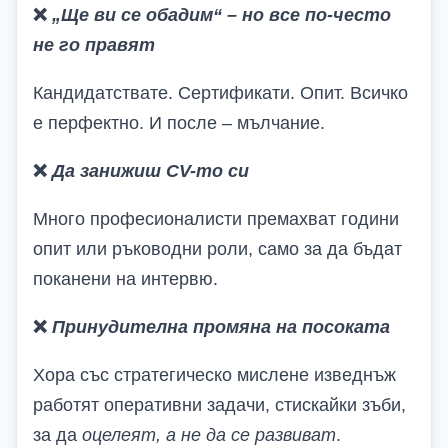
❌
„Ще ви се обадим“ – но
все по-често
не го правят
Кандидатствате. Сертификати. Опит. Всичко
е перфектно. И после – мълчание.
❌
Да занижиш CV-то си
Много професионалисти премахват години
опит или ръководни роли, само за да бъдат
поканени на интервю.
❌
Принудителна промяна на посоката
Хора със стратегическо мислене изведнъж
работят оперативни задачи, стискайки зъби,
за да
оцелеят, а не да се развиват
.