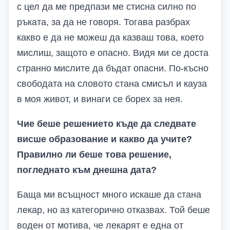
с цел да ме предпази ме стисна силно по
ръката, за да не говоря. Тогава разбрах
какво е да не можеш да казваш това, което
мислиш, защото е опасно. Видя ми се доста
странно мислите да бъдат опасни. По-късно
свободата на словото стана смисъл и кауза
в моя живот, и винаги се борех за нея.
Чие беше решението къде да следвате
висше образование и какво да учите?
Правилно ли беше това решение,
погледнато към днешна дата?
Баща ми всъщност много искаше да стана
лекар, но аз категорично отказвах. Той беше
воден от мотива, че лекарят е една от