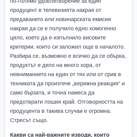
по-голямо удовлетворение за един
продуцент в телевизията накрая от
предаването или новинарската емисия
накрая да се е получило едно хомогенно
цяло, което да е изпълнило високите
критерии, които си заложил още в началото.
Разбира се, възможно е всичко да се обърка,
продуктът е дело на много хора, от
невниманието на един от тях или от срив в
техниката да произтече „верижна реакция“ и
само бързата, и точна намеса да
предотврати лошия край. Отговорността на
продуцента в такива случаи е огромна.
Стресът също.
Какви са най-важните изводи, които