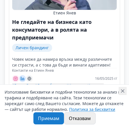
Етиен Янев
Не гледайте на бизнеса като
консуматори, а в ролята на
предприемачи
Личен брандинг
Човек може да намира връзка между различните
си страсти, а с това да бъде и винаги адаптивен!
Контакти на Етиен Янев
16/05/2025 г/
#Етиен_Янев
#Личен_брандинг
#Изкуствен_Интелект
Използваме бисквитки и подобни технологии за анализ на
трафика и подобряване на сайта. Тези технологии се
зареждат само след Вашето съгласие. Можете да откажете
— сайтът ще работи нормално.
Политика за бисквитки
Приемам
Отказвам