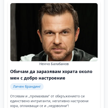
Ненчо Балабанов
Обичам да заразявам хората около
мен с добро настроение
Личен брандинг
Отсявам и „премахвам“ от обкръжението си
единствено интриганти, негативно настроени
хора, оплакващи се и „недоволни“!