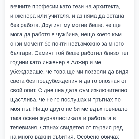
вечните професии като тези на архитекта,
инженера или учителя, и аз няма да остана
без работа. Другият му мотив беше, че ще
мога да работя в чужбина, нещо което към
онзи момент бе почти невъзможно за много
българи. Самият той беше работил близо пет
години като инженер в Алжир и ме
убеждаваше, че това ще ми позволи да видя
света без предубеждения и да го опозная от
свой опит. С днешна дата съм изключително
щастлива, че не го послушах и тръгнах по
моя път. Нищо друго не би ме вдъхновявало
така освен журналистиката и работата в
телевизия. Станах свидетел от първия ред
на много важни събития. Особено обичах