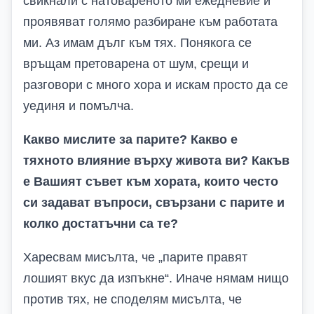
свикнали с натовареното ми ежедневие и
проявяват голямо разбиране към работата
ми. Аз имам дълг към тях. Понякога се
връщам претоварена от шум, срещи и
разговори с много хора и искам просто да се
уединя и помълча.
Какво мислите за парите? Какво е
тяхното влияние върху живота ви? Какъв
е Вашият съвет към хората, които често
си задават въпроси, свързани с парите и
колко достатъчни са те?
Харесвам мисълта, че „парите правят
лошият вкус да изпъкне“. Иначе нямам нищо
против тях, не споделям мисълта, че