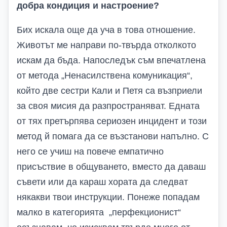
добра кондиция и настроение?
Бих искала още да уча в това отношение.
Животът ме направи по-твърда отколкото
искам да бъда. Напоследък съм впечатлена
от метода „Ненасилствена комуникация“,
който две сестри Кали и Петя са възприели
за своя мисия да разпространяват. Едната
от тях претърпява сериозен инцидент и този
метод й помага да се възстанови напълно. С
него се учиш на повече емпатично
присъствие в общуването, вместо да даваш
съвети или да караш хората да следват
някакви твои инструкции. Понеже попадам
малко в категорията „перфекционист“