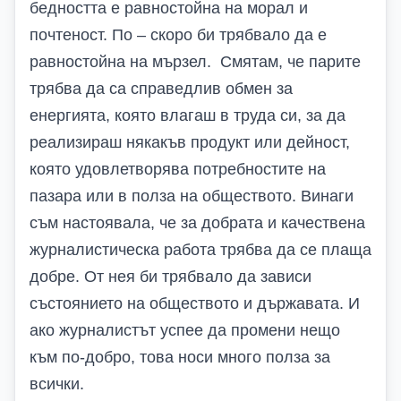
бедността е равностойна на морал и
почтеност. По – скоро би трябвало да е
равностойна на мързел. Смятам, че парите
трябва да са справедлив обмен за
енергията, която влагаш в труда си, за да
реализираш някакъв продукт или дейност,
която удовлетворява потребностите на
пазара или в полза на обществото. Винаги
съм настоявала, че за добрата и качествена
журналистическа работа трябва да се плаща
добре. От нея би трябвало да зависи
състоянието на обществото и държавата. И
ако журналистът успее да промени нещо
към по-добро, това носи много полза за
всички.