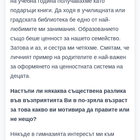
на учебна година получавахме като
подаръци книги. Да ходя в училищната или
градската библиотека бе едно от най-
любимите ми занимания. Образованието
също беше ценност за нашето семейство.
Затова и аз, и сестра ми четяхме. Смятам, че
личният пример на родителите е най-важен
за оформянето на ценностната система на
децата.
Настъпи ли някаква съществена разлика
във възприятията Ви в по-зряла възраст
за това какво ви мотивира да правите или
не нещо?
Някъде в гимназията интересът ми към