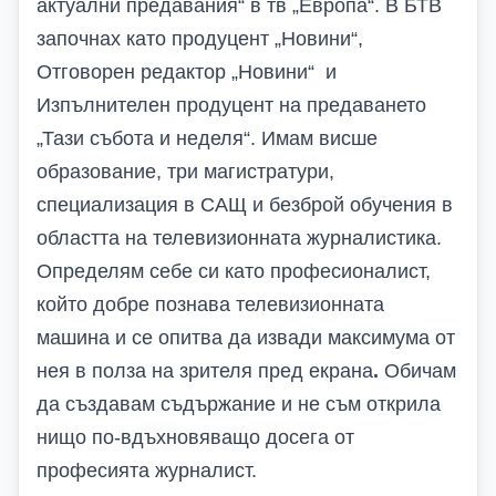
актуални предавания“ в тв „Европа“. В БТВ
започнах като продуцент „Новини“,
Отговорен редактор „Новини“ и
Изпълнителен продуцент на предаването
„Тази събота и неделя“. Имам висше
образование, три магистратури,
специализация в САЩ и безброй обучения в
областта на телевизионната журналистика.
Определям себе си като професионалист,
който добре познава телевизионната
машина и се опитва да извади максимума от
нея в полза на зрителя пред екрана
.
Обичам
да създавам съдържание и не съм открила
нищо по-вдъхновяващо досега от
професията журналист.