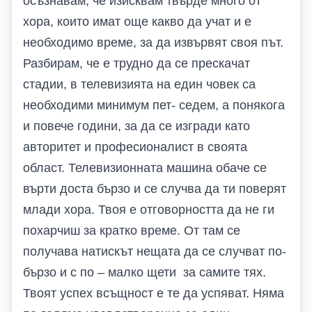
осъзнавам, че изисквам твърде много от
хора, които имат още какво да учат и е
необходимо време, за да извървят своя път.
Разбирам, че е трудно да се прескачат
стадии, в телевизията на един човек са
необходими минимум пет- седем, а понякога
и повече години, за да се изгради като
авторитет и професионалист в своята
област. Телевизионната машина обаче се
върти доста бързо и се случва да ти поверят
млади хора. Твоя е отговорността да не ги
похарчиш за кратко време. От там се
получава натискът нещата да се случват по-
бързо и с по – малко щети за самите тях.
Твоят успех всъщност е те да успяват. Няма