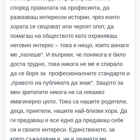
според правилата на професията, да
разказваш интересни истории, чрез които
хората се свързват или черпят опит, да
помагаш на обществото като охраняваш
неговия интерес – това е нещо, което винаги
ме „палеше“. И въпреки, че понякога е било
доста трудно, това никога не ме е спирало
да се боря за професионалните стандарти и
„правото на публиката да знае“. Защото за
мен зрителите никога не са някакво
имагинерно цяло. Това са нашите родители,
деца, приятели, нашите най-близки хора. Да
ги предаваш е все едно да предаваш себе
си и своите интереси. Единственото, за
което съжалявам е, че и двамата ми