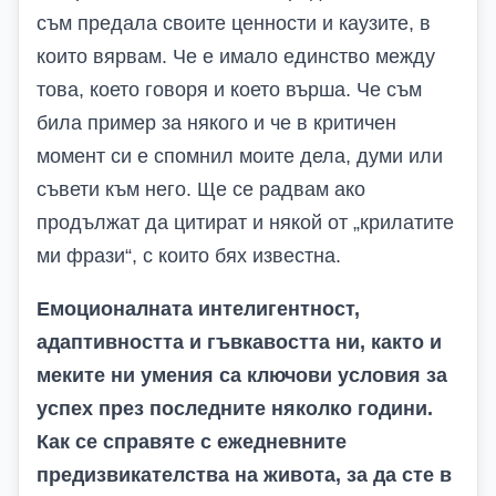
съм предала своите ценности и каузите, в
които вярвам. Че е имало единство между
това, което говоря и което върша. Че съм
била пример за някого и че в критичен
момент си е спомнил моите дела, думи или
съвети към него. Ще се радвам ако
продължат да цитират и някой от „крилатите
ми фрази“, с които бях известна.
Емоционалната интелигентност,
адаптивността и гъвкавостта ни, както и
меките ни умения са ключови условия за
успех през последните няколко години.
Как се справяте с ежедневните
предизвикателства на живота, за да сте в