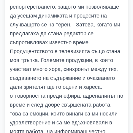
репортерстването, защото ми позволяваше
да усещам динамиката и процесите на
случващото се на терен. Затова, когато ми
предлагаха да стана редактор се
съпротивлявах известно време.
Продуцентството в телевизията също стана
моя тръпка. Големите продукции, в които
участват много хора, синхронът между тях,
създаването на съдържание и очакването
дали зрителят ще го оцени и хареса,
отговорността преди ефира, адреналинът по
време и след добре свършената работа,
това са емоции, които винаги са ми носили
удовлетворение и са ме вдъхновявали в
моята работа. Да информираш честно