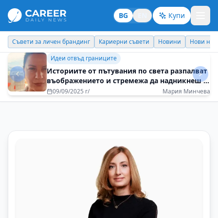
BG
EN
Купи
Кариерни съвети
Новини
Нови назначения
Днес празнува
Кариерни съвети
Интелектуалното любопитство е двигателят
на смислената кариера
23/07/2025 г/
Георги Момеков