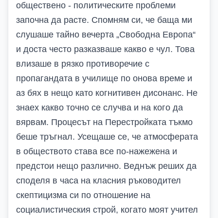
обществено - политическите проблеми
започна да расте. Спомням си, че баща ми
слушаше тайно вечерта „Свободна Европа“
и доста често разказваше какво е чул. Това
влизаше в рязко противоречие с
пропагандата в училище по онова време и
аз бях в нещо като когнитивен дисонанс. Не
знаех какво точно се случва и на кого да
вярвам. Процесът на Перестройката тъкмо
беше тръгнал. Усещаше се, че атмосферата
в обществото става все по-нажежена и
предстои нещо различно. Веднъж реших да
споделя в часа на класния ръководител
скептицизма си по отношение на
социалистическия строй, когато моят учител