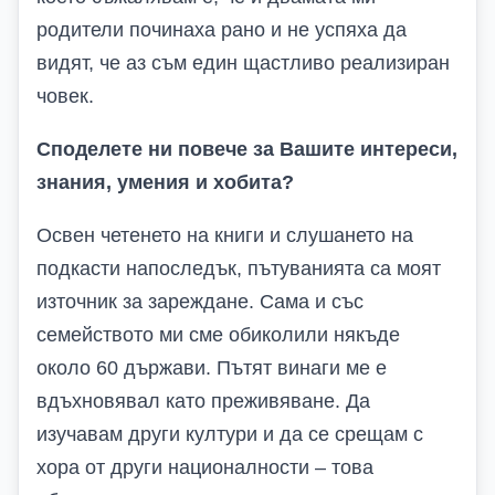
родители починаха рано и не успяха да
видят, че аз съм един щастливо реализиран
човек.
Споделете ни повече за Вашите интереси,
знания, умения и хобита?
Освен четенето на книги и слушането на
подкасти напоследък, пътуванията са моят
източник за зареждане. Сама и със
семейството ми сме обиколили някъде
около 60 държави. Пътят винаги ме е
вдъхновявал като преживяване. Да
изучавам други култури и да се срещам с
хора от други националности – това