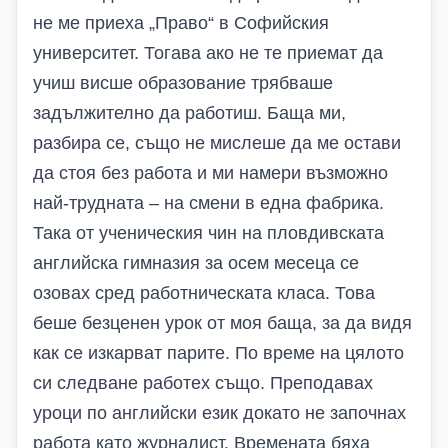
не ме приеха „Право“ в Софийския
университет. Тогава ако не те приемат да
учиш висше образование трябваше
задължително да работиш. Баща ми,
разбира се, също не мислеше да ме остави
да стоя без работа и ми намери възможно
най-трудната – на смени в една фабрика.
Така от ученическия чин на пловдивската
английска гимназия за осем месеца се
озовах сред работническата класа. Това
беше безценен урок от моя баща, за да видя
как се изкарват парите. По време на цялото
си следване работех също. Преподавах
уроци по английски език докато не започнах
работа като журналист. Времената бяха