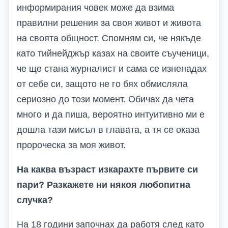
информирания човек може да взима
правилни решения за своя живот и живота
на своята общност. Спомням си, че някъде
като тийнейджър казах на своите съученици,
че ще стана журналист и сама се изненадах
от себе си, защото не го бях обмисляла
сериозно до този момент. Обичах да чета
много и да пиша, вероятно интуитивно ми е
дошла тази мисъл в главата, а тя се оказа
пророческа за моя живот.
На каква възраст изкарахте първите си
пари? Разкажете ни някоя любопитна
случка?
На 18 години започнах да работя след като