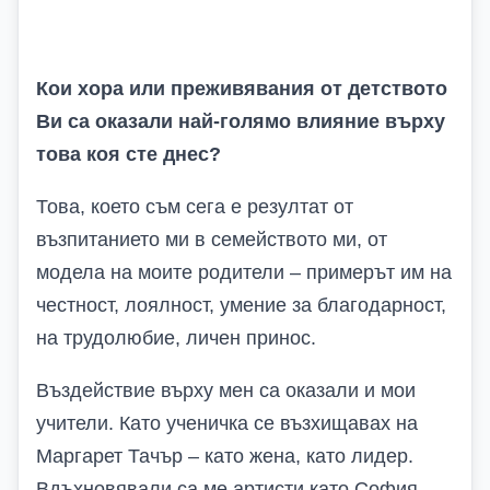
Кои хора или преживявания от детството
Ви са оказали най-голямо влияние върху
това коя сте днес?
Това, което съм сега е резултат от
възпитанието ми в семейството ми, от
модела на моите родители – примерът им на
честност, лоялност, умение за благодарност,
на трудолюбие, личен принос.
Въздействие върху мен са оказали и мои
учители. Като ученичка се възхищавах на
Маргарет Тачър – като жена, като лидер.
Вдъхновявали са ме артисти като София