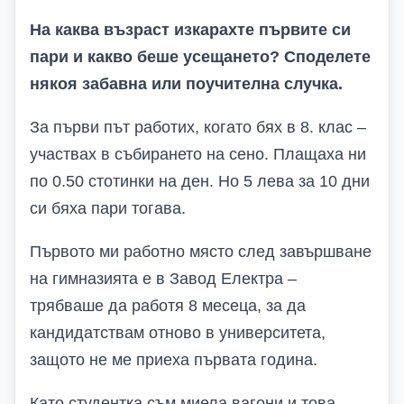
На каква възраст изкарахте първите си
пари и какво беше усещането? Споделете
някоя забавна или поучителна случка.
За първи път работих, когато бях в 8. клас –
участвах в събирането на сено. Плащаха ни
по 0.50 стотинки на ден. Но 5 лева за 10 дни
си бяха пари тогава.
Първото ми работно място след завършване
на гимназията е в Завод Електра –
трябваше да работя 8 месеца, за да
кандидатствам отново в университета,
защото не ме приеха първата година.
Като студентка съм миела вагони и това,