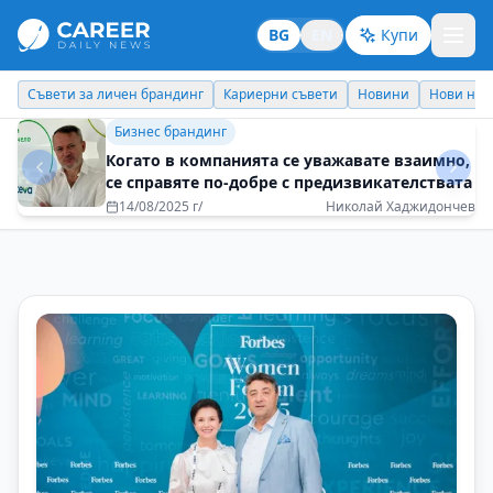
BG
EN
Купи
Кариерни съвети
Новини
Нови назначения
Днес празнува
Бизнес брандинг
Не спирайте да работите с желание
08/05/2025 г/
Ива Димова - IPSOS Bulgaria