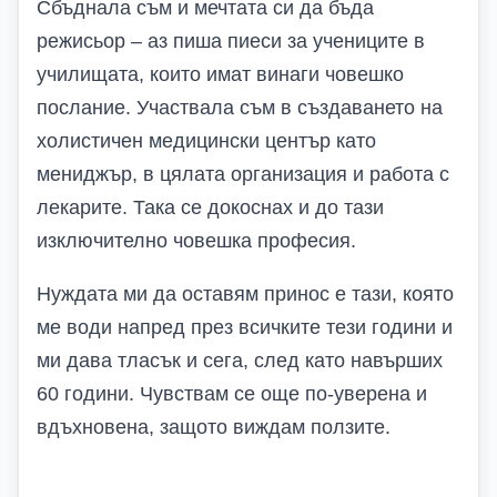
Сбъднала съм и мечтата си да бъда
режисьор – аз пиша пиеси за учениците в
училищата, които имат винаги човешко
послание. Участвала съм в създаването на
холистичен медицински център като
мениджър, в цялата организация и работа с
лекарите. Така се докоснах и до тази
изключително човешка професия.
Нуждата ми да оставям принос е тази, която
ме води напред през всичките тези години и
ми дава тласък и сега, след като навърших
60 години. Чувствам се още по-уверена и
вдъхновена, защото виждам ползите.