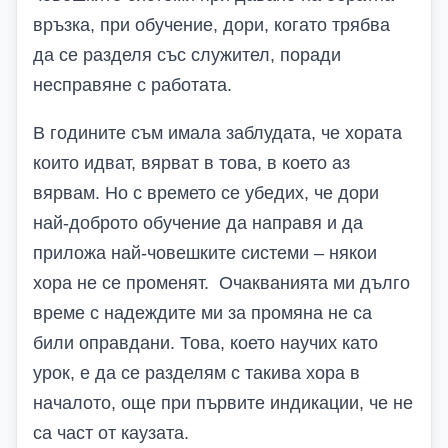
връзка, при обучение, дори, когато трябва
да се разделя със служител, поради
несправяне с работата.
В годините съм имала заблудата, че хората
които идват, вярват в това, в което аз
вярвам. Но с времето се убедих, че дори
най-доброто обучение да направя и да
приложа най-човешките системи – някои
хора не се променят. Очакванията ми дълго
време с надеждите ми за промяна не са
били оправдани. Това, което научих като
урок, е да се разделям с такива хора в
началото, още при първите индикации, че не
са част от каузата.