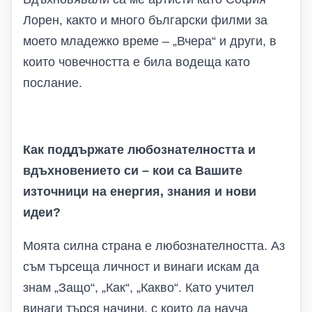
Лорен, както и много български филми за
моето младежко време – „Вчера“ и други, в
които човечността е била водеща като
послание.
Как поддържате любознателността и
вдъхновението си – кои са Вашите
източници на енергия, знания и нови
идеи?
Моята силна страна е любознателността. Аз
съм търсеща личност и винаги искам да
знам „Защо“, „Как“, „Какво“. Като учител
винаги търся начини, с които да науча