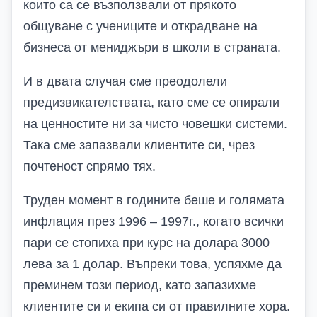
които са се възползвали от прякото
общуване с учениците и открадване на
бизнеса от мениджъри в школи в страната.
И в двата случая сме преодолели
предизвикателствата, като сме се опирали
на ценностите ни за чисто човешки системи.
Така сме запазвали клиентите си, чрез
почтеност спрямо тях.
Труден момент в годините беше и голямата
инфлация през 1996 – 1997г., когато всички
пари се стопиха при курс на долара 3000
лева за 1 долар. Въпреки това, успяхме да
преминем този период, като запазихме
клиентите си и екипа си от правилните хора.