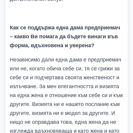
Как се поддържа една дама предприемач
– какво Ви помага да бъдете винаги във
форма, вдъхновена и уверена?
Независимо дали една дама е предприемач
или не, когато обича себе си, тя се грижи за
себе си и подчертава своята женственост и
излъчване. За мен елегантността и визията
на една жена е отношение към себе си и към
другите. Визията ни е нашето послание към
другите, визията ни е модел за другите. И
нищо не оправдава това, една жена да не
изглежда вдъхновяваща и като жена и като