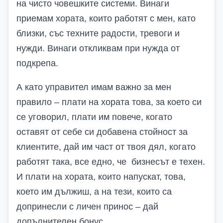
на чисто човешките системи. Винаги
приемам хората, които работят с мен, като
близки, със техните радости, тревоги и
нужди. Винаги откликвам при нужда от
подкрепа.
А като управител имам важно за мен
правило – плати на хората това, за което си
се уговорил, плати им повече, когато
оставят от себе си добавена стойност за
клиентите, дай им част от твоя дял, когато
работят така, все едно, че бизнесът е техен.
И плати на хората, които напускат, това,
което им дължиш, а на тези, които са
допринесли с личен принос – дай
допълнителен бонус.