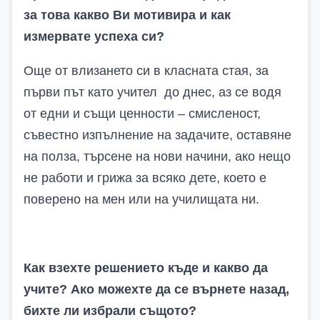
за това какво Ви мотивира и как
измервате успеха си?
Още от влизането си в класната стая, за
първи път като учител до днес, аз се водя
от едни и същи ценности – смисленост,
съвестно изпълнение на задачите, оставяне
на полза, търсене на нови начини, ако нещо
не работи и грижа за всяко дете, което е
поверено на мен или на училищата ни.
Как взехте решението къде и какво да
учите? Ако можехте да се върнете назад,
бихте ли избрали същото?