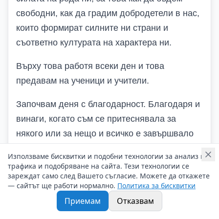
свободни, как да градим добродетели в нас,
които формират силните ни страни и
съответно културата на характера ни.
Върху това работя всеки ден и това
предавам на ученици и учители.
Започвам деня с благодарност. Благодаря и
винаги, когато съм се притеснявала за
някого или за нещо и всичко е завършвало
добре. Благодарна съм на Вселената за
Използваме бисквитки и подобни технологии за анализ на
мисията, която ми е дала и искам да я
трафика и подобряване на сайта. Тези технологии се
зареждат само след Вашето съгласие. Можете да откажете
изпълня достойно.
— сайтът ще работи нормално.
Политика за бисквитки
Приемам
Отказвам