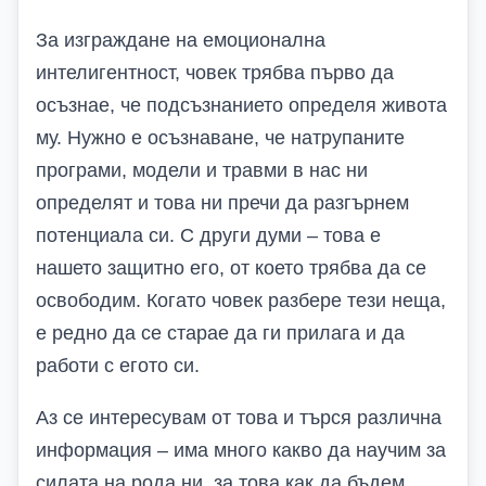
За изграждане на емоционална
интелигентност, човек трябва първо да
осъзнае, че подсъзнанието определя живота
му. Нужно е осъзнаване, че натрупаните
програми, модели и травми в нас ни
определят и това ни пречи да разгърнем
потенциала си. С други думи – това е
нашето защитно его, от което трябва да се
освободим. Когато човек разбере тези неща,
е редно да се старае да ги прилага и да
работи с егото си.
Аз се интересувам от това и търся различна
информация – има много какво да научим за
силата на рода ни, за това как да бъдем