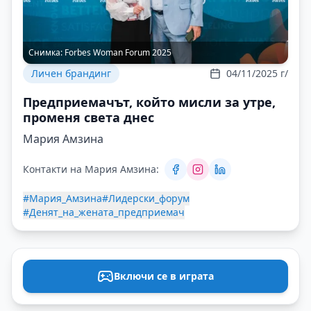
Снимка:
Forbes Woman Forum 2025
Личен брандинг
04/11/2025 г/
Предприемачът, който мисли за утре,
променя света днес
Мария Амзина
Контакти на Мария Амзина:
#Мария_Амзина
#Лидерски_форум
#Денят_на_жената_предприемач
Включи се в играта