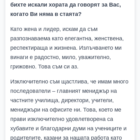
бихте искали хората да говорят за Вас,
когато Ви няма в стаята?
Като жена и лидер, искам да съм
разпознаваема като елегантна, женствена,
респектираща и жизнена. Излъчването ми
винаги е радостно, мило, уважително,
грижовно. Това съм си аз.
Изключително съм щастлива, че имам много
последователи – главният мениджър на
частните училища, директори, учители,
мениджъри на офисите ни. Това, което ме
прави изключително удовлетворена са
хубавите и благодарни думи на учениците и
родителите, казани за нашата работа като