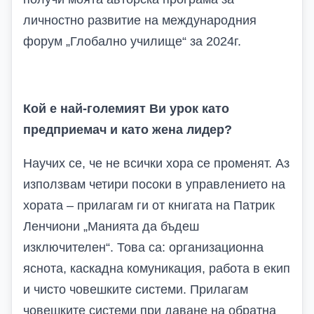
личностно развитие на международния
форум „Глобално училище“ за 2024г.
Кой е най-големият Ви урок като
предприемач и като жена лидер?
Научих се, че не всички хора се променят. Аз
използвам четири посоки в управлението на
хората – прилагам ги от книгата на Патрик
Ленчиони „Манията да бъдеш
изключителен“. Това са: организационна
яснота, каскадна комуникация, работа в екип
и чисто човешките системи. Прилагам
човешките системи при даване на обратна