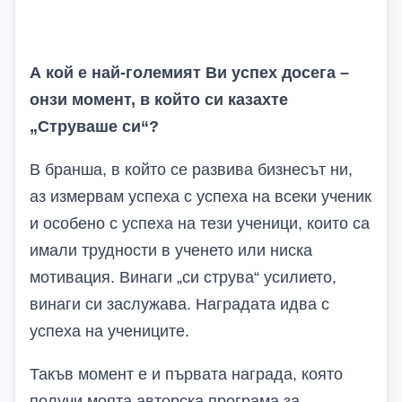
А кой е най-големият Ви успех досега –
онзи момент, в който си казахте
„Струваше си“?
В бранша, в който се развива бизнесът ни,
аз измервам успеха с успеха на всеки ученик
и особено с успеха на тези ученици, които са
имали трудности в ученето или ниска
мотивация. Винаги „си струва“ усилието,
винаги си заслужава. Наградата идва с
успеха на учениците.
Такъв момент е и първата награда, която
получи моята авторска програма за