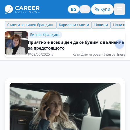
BG
EN
Купи
Кариерни съвети
Новини
Нови назначения
Днес празнува
Бизнес брандинг
Приятно е всеки ден да се будим с вълнение
за предстоящото
08/05/2025 г/
Катя Димитрова - Interpartners