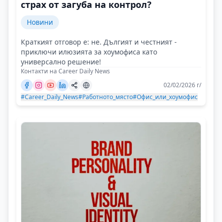
страх от загуба на контрол?
Новини
Краткият отговор е: не. Дългият и честният -
приключи илюзията за хоумофиса като
универсално решение!
Контакти на Career Daily News
02/02/2026 г/
#Career_Daily_News
#Работното_място
#Офис_или_хоумофис