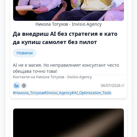
Никола Тотухов - Invisio Agency
Да внедриш AI без стратегия е като
да купиш самолет без пилот
Новини
AI не е магия. Но неправилният консултант често
обещава точно това!
Контакти на Никола Тотухов - Invisio Agency
06/07/2026 г/
#Никола_Тотухов
#Invisio_Agency
#AI_Optimization_Tools