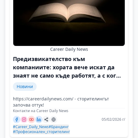
Career Daily News
Предизвикателство към
компаниите: хората вече искат да
знаят не само къде работят, а с кого
и защо
Новини
https://careerdailynews.com/ - сторителингът
започва оттук!
Контакти на Career Daily News
05/02/2026 г/
#Career_Daily_News
#Брандинг
#Професионален_сторителинг