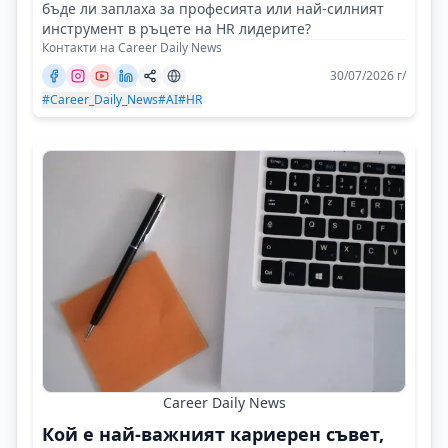
бъде ли заплаха за професията или най-силният
инструмент в ръцете на HR лидерите?
Контакти на Career Daily News
30/07/2026 г/
#Career_Daily_News
#AI
#HR
Career Daily News
Кой е най-важният кариерен съвет,