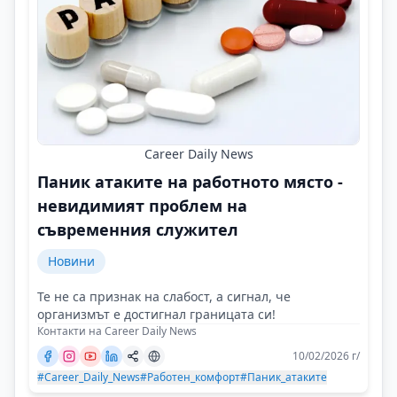
Career Daily News
Паник атаките на работното място -
невидимият проблем на
съвременния служител
Новини
Те не са признак на слабост, а сигнал, че
организмът е достигнал границата си!
Контакти на Career Daily News
10/02/2026 г/
#Career_Daily_News
#Работен_комфорт
#Паник_атаките