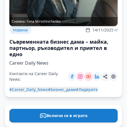
Снимка:
Tima Miroshnichenko
Новини
14/11/2025 г/
Съвременната бизнес дама – майка,
партньор, ръководител и приятел в
едно
Career Daily News
Контакти на Career Daily
News:
#Career_Daily_News
#Бизнес_дами
#Лидерите
Включи се в играта