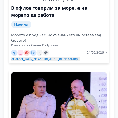
В офиса говорим за море, а на
морето за работа
Новини
Морето е пред нас, но съзнанието ни остава зад
бюрото!
Контакти на Career Daily News
21/06/2026 г/
#Career_Daily_News
#Годишен_отпуск
#Море