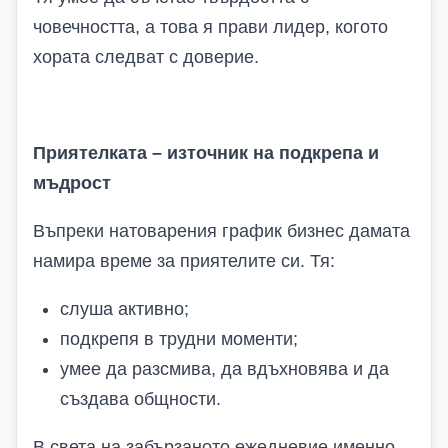
човечността, а това я прави лидер, когото
хората следват с доверие.
Приятелката – източник на подкрепа и
мъдрост
Въпреки натоварения график бизнес дамата
намира време за приятелите си. Тя:
слуша активно;
подкрепя в трудни моменти;
умее да разсмива, да вдъхновява и да
създава общности.
В света на забързаното ежедневие именно