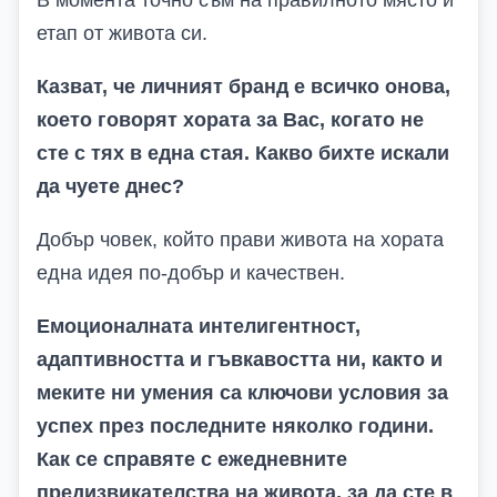
В момента точно съм на правилното място и
етап от живота си.
Казват, че личният бранд е всичко онова,
което говорят хората за Вас, когато не
сте с тях в една стая. Какво бихте искали
да чуете днес?
Добър човек, който прави живота на хората
една идея по-добър и качествен.
Емоционалната интелигентност,
адаптивността и гъвкавостта ни, както и
меките ни умения са ключови условия за
успех през последните няколко години.
Как се справяте с ежедневните
предизвикателства на живота, за да сте в