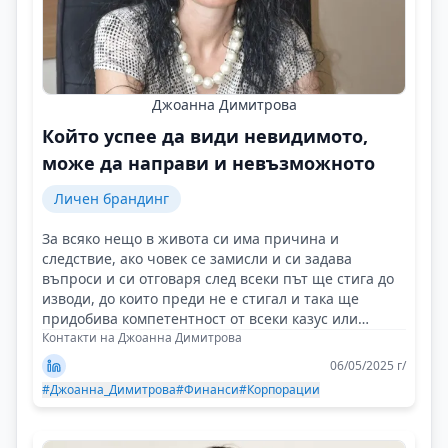
Джоанна Димитрова
Който успее да види невидимото,
може да направи и невъзможното
Личен брандинг
За всяко нещо в живота си има причина и
следствие, ако човек се замисли и си задава
въпроси и си отговаря след всеки път ще стига до
изводи, до които преди не е стигал и така ще
придобива компетентност от всеки казус или
случай!
Контакти на Джоанна Димитрова
06/05/2025 г/
#Джоанна_Димитрова
#Финанси
#Корпорации