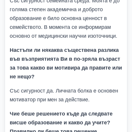
Със сигурност семейната среда. Моята е до
голяма степен академична и доброто
образование е било основна ценност в
семейството. В момента се информирам
основно от медицински научни изоточници.
Настъпи ли някаква съществена разлика
във възприятията Ви в по-зряла възраст
за това какво ви мотивира да правите или
не нещо?
Със сигурност да. Личната болка е основен
мотиватор при мен за действие.
Чие беше решението къде да следвате
висше образование и какво да учите?
Правилно ли беше това решение,