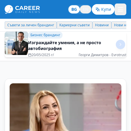
BG
EN
Купи
Кариерни съвети
Новини
Нови назначения
Днес празнува
Идеи отвъд границите
Мисленето на всеки един от нас се променя
при досега с нова култура
08/07/2025 г/
Ирена Комитова