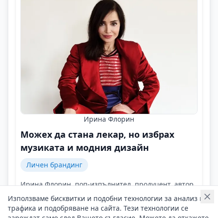
Ирина Флорин
Можех да стана лекар, но избрах
музиката и модния дизайн
Личен брандинг
Ирина Флорин, поп-изпълнител, продуцент, автор,
артист, дизайнер на модни колекции и интериор!
Използваме бисквитки и подобни технологии за анализ на
Контакти на Ирина Флорин
трафика и подобряване на сайта. Тези технологии се
15/02/2026 г/
зареждат само след Вашето съгласие. Можете да откажете