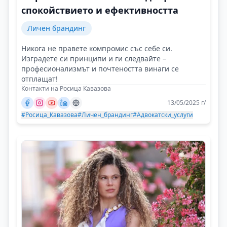
спокойствието и ефективността
Личен брандинг
Никога не правете компромис със себе си.
Изградете си принципи и ги следвайте –
професионализмът и почтеността винаги се
отплащат!
Контакти на Росица Кавазова
13/05/2025 г/
#Росица_Кавазова
#Личен_брандинг
#Адвокатски_услуги