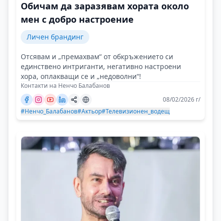
Обичам да заразявам хората около
мен с добро настроение
Личен брандинг
Отсявам и „премахвам“ от обкръжението си
единствено интриганти, негативно настроени
хора, оплакващи се и „недоволни“!
Контакти на Ненчо Балабанов
08/02/2026 г/
#Ненчо_Балабанов
#Актьор
#Телевизионен_водещ