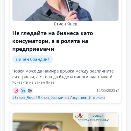
Етиен Янев
Не гледайте на бизнеса като
консуматори, а в ролята на
предприемачи
Личен брандинг
Човек може да намира връзка между различните
си страсти, а с това да бъде и винаги адаптивен!
Контакти на Етиен Янев
16/05/2025 г/
#Етиен_Янев
#Личен_брандинг
#Изкуствен_Интелект