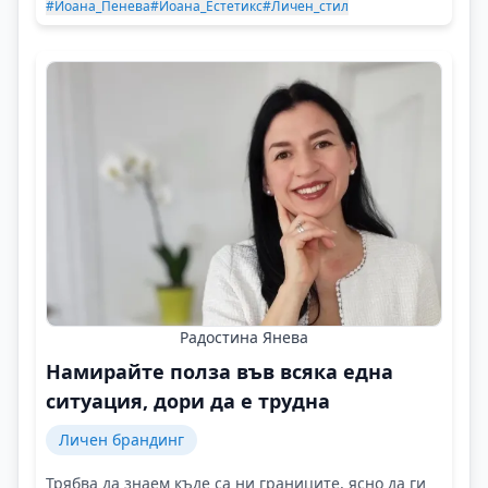
#Йоана_Пенева
#Йоана_Естетикс
#Личен_стил
Радостина Янева
Намирайте полза във всяка една
ситуация, дори да е трудна
Личен брандинг
Трябва да знаем къде са ни границите, ясно да ги