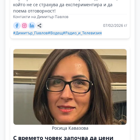
който не се страхува да експериментира и да
поема отговорност!
Контакти на Димитър Павлов
07/02/2026 г/
#Димитър_Павлов
#Водещ
#Радио_и_Телевизия
Росица Кавазова
С времето човек започва да цени