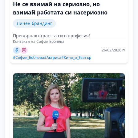
Не се взимай на сериозно, но
взимай работата си насериозно
Личен брандинг
Превърнах страстта си в професия!
Контакти на София Бобчева
26/02/2026 г/
#София_Бобчева
#Актриса
#Кино_и_Театър