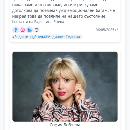
показваме и отстояваме, иначе рискуваме
дотолкова да поемем чужд емоционален багаж, че
накрая това да повлияе на нашето състояние!
Контакти на Радостина Янева
06/05/2025 г/
#Радостина_Янева
#Медиация
#Адвокат
София Бобчева