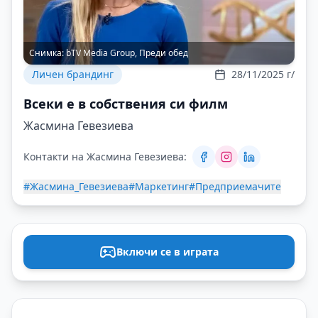
Снимка:
bTV Media Group, Преди обед
Личен брандинг
28/11/2025 г/
Всеки е в собствения си филм
Жасмина Гевезиева
Контакти на Жасмина Гевезиева:
#Жасмина_Гевезиева
#Маркетинг
#Предприемачите
Включи се в играта