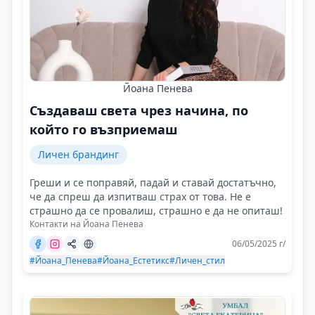
Йоана Пенева
Създаваш света чрез начина, по
който го възприемаш
Личен брандинг
Греши и се поправяй, падай и ставай достатъчно,
че да спреш да изпитваш страх от това. Не е
страшно да се провалиш, страшно е да не опиташ!
Контакти на Йоана Пенева
06/05/2025 г/
#Йоана_Пенева
#Йоана_Естетикс
#Личен_стил