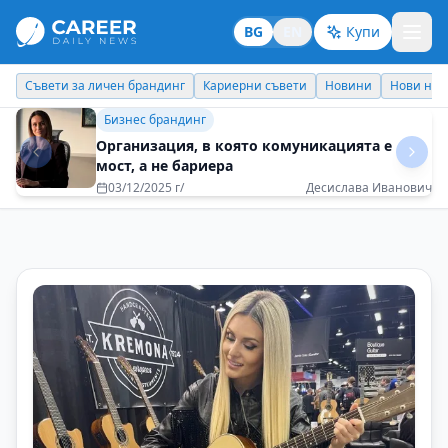
BG
EN
Купи
Кариерни съвети
Новини
Нови назначения
Днес празнува
Кариерни съвети
Когато хората са доволни, дават много
повече от себе си
28/07/2025 г/
Милена Виденова