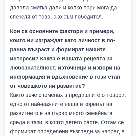
давала сметка дали и колко пари мога да
спечеля от това, ако съм победител.
Кои са основните фактори и примери,
които ни изграждат като личност в по-
ранна възраст и формират нашите
интереси? Каква е Вашата рецепта за
любознателност, източници и извори на
информация и вдъхновение в този етап
от човешкото ни развитие?
Както вече споменах в предишните отговори,
едно от най-важните неща и коренът на
развитието е на първо място семейната
среда и тази, в която детето расте. Оттам се
формират определени възгледи за напред в