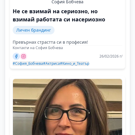
София Бобчева
Не се взимай на сериозно, но
взимай работата си насериозно
Личен брандинг
Превърнах страстта си в професия!
Контакти на София Бобчева
26/02/2026 г/
#София_Бобчева
#Актриса
#Кино_и_Театър