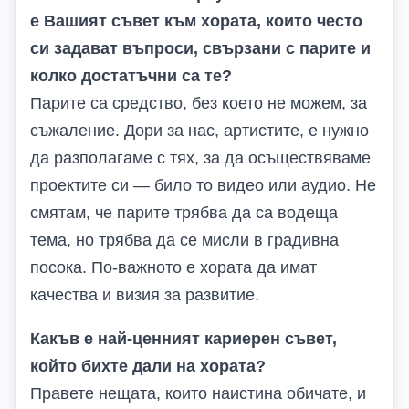
е Вашият съвет към хората, които често
си задават въпроси, свързани с парите и
колко достатъчни са те?
Парите са средство, без което не можем, за
съжаление. Дори за нас, артистите, е нужно
да разполагаме с тях, за да осъществяваме
проектите си — било то видео или аудио. Не
смятам, че парите трябва да са водеща
тема, но трябва да се мисли в градивна
посока. По-важното е хората да имат
качества и визия за развитие.
Какъв е най-ценният кариерен съвет,
който бихте дали на хората?
Правете нещата, които наистина обичате, и