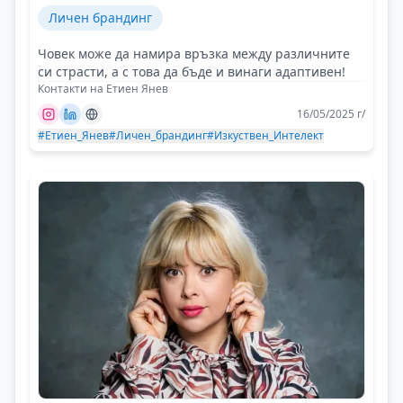
Личен брандинг
Човек може да намира връзка между различните
си страсти, а с това да бъде и винаги адаптивен!
Контакти на Етиен Янев
16/05/2025 г/
#Етиен_Янев
#Личен_брандинг
#Изкуствен_Интелект