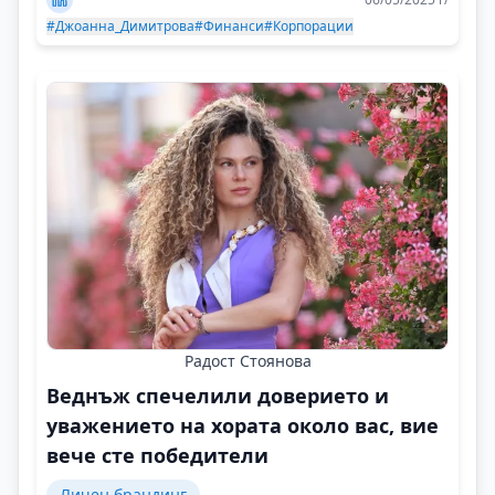
#Джоанна_Димитрова
#Финанси
#Корпорации
Радост Стоянова
Веднъж спечелили доверието и
уважението на хората около вас, вие
вече сте победители
Личен брандинг