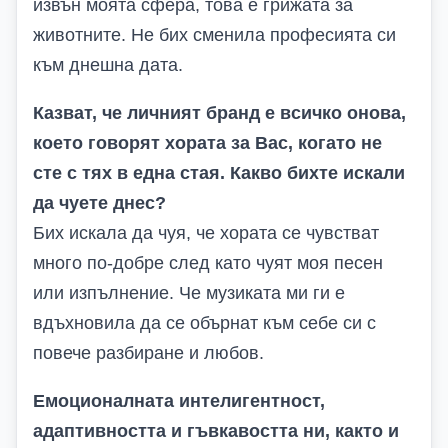
извън моята сфера, това е грижата за
животните. Не бих сменила професията си
към днешна дата.
Казват, че личният бранд е всичко онова,
което говорят хората за Вас, когато не
сте с тях в една стая. Какво бихте искали
да чуете днес?
Бих искала да чуя, че хората се чувстват
много по-добре след като чуят моя песен
или изпълнение. Че музиката ми ги е
вдъхновила да се обърнат към себе си с
повече разбиране и любов.
Емоционалната интелигентност,
адаптивността и гъвкавостта ни, както и