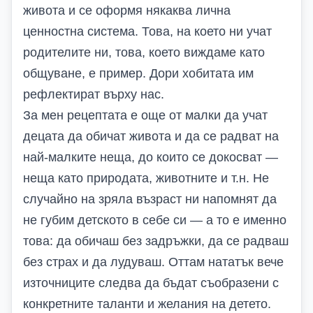
живота и се оформя някаква лична
ценностна система. Това, на което ни учат
родителите ни, това, което виждаме като
общуване, е пример. Дори хобитата им
рефлектират върху нас.
За мен рецептата е още от малки да учат
децата да обичат живота и да се радват на
най-малките неща, до които се докосват —
неща като природата, животните и т.н. Не
случайно на зряла възраст ни напомнят да
не губим детското в себе си — а то е именно
това: да обичаш без задръжки, да се радваш
без страх и да лудуваш. Оттам нататък вече
източниците следва да бъдат съобразени с
конкретните таланти и желания на детето.