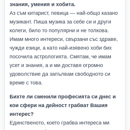
знания, умения и хобита.
Аз съм китарист, певица — най-общо казано
музикант. Пиша музика за себе си и други
колеги, било то популярни и не толкова.
Имам много интереси, свързани със здраве,
чужди езици, а като най-изявено хоби бих
посочила астрологията. Смятам, че имам
усет и знания, а и ми доставя огромно
удоволствие да запълвам свободното си
време с това.
Бихте ли сменили професията си днес и
кои сфери на дейност грабват Вашия
интерес?
Единственото, което грабва интереса ми