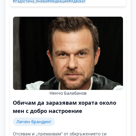
#Радостина_Янева
#Медиация
#Адвокат
Ненчо Балабанов
Обичам да заразявам хората около
мен с добро настроение
Личен брандинг
Отсявам и „премахвам“ от обкръжението си