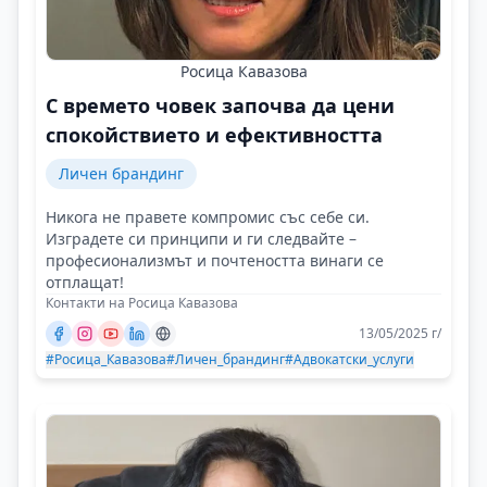
Росица Кавазова
С времето човек започва да цени
спокойствието и ефективността
Личен брандинг
Никога не правете компромис със себе си.
Изградете си принципи и ги следвайте –
професионализмът и почтеността винаги се
отплащат!
Контакти на Росица Кавазова
13/05/2025 г/
#Росица_Кавазова
#Личен_брандинг
#Адвокатски_услуги