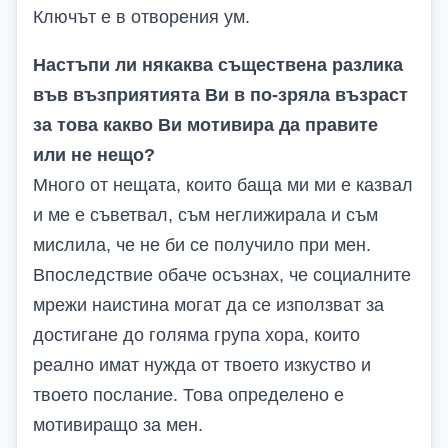
Ключът е в отворения ум.
Настъпи ли някаква съществена разлика
във възприятията Ви в по-зряла възраст
за това какво Ви мотивира да правите
или не нещо?
Много от нещата, които баща ми ми е казвал
и ме е съветвал, съм неглижирала и съм
мислила, че не би се получило при мен.
Впоследствие обаче осъзнах, че социалните
мрежи наистина могат да се използват за
достигане до голяма група хора, които
реално имат нужда от твоето изкуство и
твоето послание. Това определено е
мотивиращо за мен.