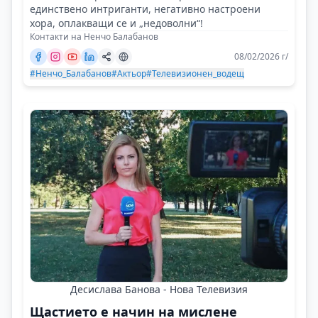
единствено интриганти, негативно настроени
хора, оплакващи се и „недоволни“!
Контакти на Ненчо Балабанов
08/02/2026 г/
#Ненчо_Балабанов
#Актьор
#Телевизионен_водещ
Десислава Банова - Нова Телевизия
Щастието е начин на мислене