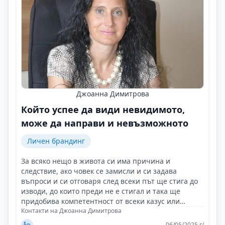
Джоанна Димитрова
Който успее да види невидимото,
може да направи и невъзможното
Личен брандинг
За всяко нещо в живота си има причина и
следствие, ако човек се замисли и си задава
въпроси и си отговаря след всеки път ще стига до
изводи, до които преди не е стигал и така ще
придобива компетентност от всеки казус или
случай!
Контакти на Джоанна Димитрова
06/05/2025 г/