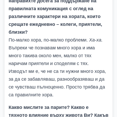
направихте досега за поддържане на
правилната комуникация с оглед на
различните характери на хората, които
срещате ежедневно – колеги, приятели,
близки?
По-малко хора, по-малко проблеми.
Ха-ха.
Въпреки че познавам много хора и има
много такива около мен, малко от тях
наричам приятели и споделям с тях.
Изводът ми е, че не са ти нужни много хора,
за да се забавляваш, разнообразяваш и да
се чувстваш пълноценно. Просто трябва да
са правилните хора.
Какво мислите за парите? Какво е
тяхното влияние върху живота Ви? Какъв