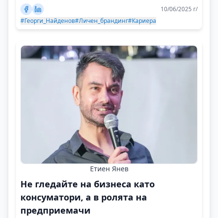
10/06/2025 г/
#Георги_Найденов
#Личен_брандинг
#Кариера
Етиен Янев
Не гледайте на бизнеса като
консуматори, а в ролята на
предприемачи