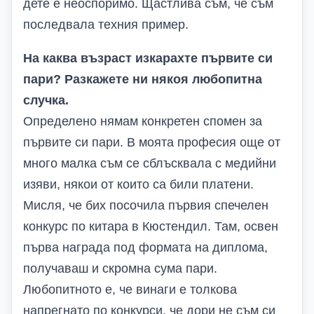
дете е неоспоримо. Щастлива съм, че съм
последвала техния пример.
На каква възраст изкарахте първите си
пари? Разкажете ни някоя любопитна
случка.
Определено нямам конкретен спомен за
първите си пари. В моята професия още от
много малка съм се сблъсквала с медийни
изяви, някои от които са били платени.
Мисля, че бих посочила първия спечелен
конкурс по китара в Кюстендил. Там, освен
първа награда под формата на диплома,
получаваш и скромна сума пари.
Любопитното е, че винаги е толкова
напрегнато по конкурси, че дори не съм си