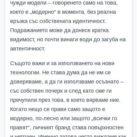
чужди модели – говоренето само на това,
което е „модерно“ в момента, без реална
връзка със собствената идентичност.
Подражанието може да донесе кратка
видимост, но почти винаги води до загуба на
автентичност.
Същото важи и за използването на нови
технологии. Не става дума да не им се
доверяваме, а да ги използваме осъзнато –
със собствен почерк и след като сме ги
пречупили през това, в което вярваме ние.
Когато нещо се прави само защото е
модерно, по-лесно или защото „всички го
правят“, личният бранд става повърхностен
и нетраен. Именно затова често виждаме как