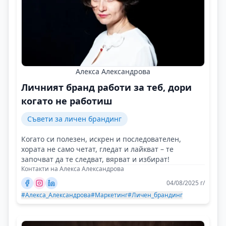
Алекса Александрова
Личният бранд работи за теб, дори
когато не работиш
Съвети за личен брандинг
Когато си полезен, искрен и последователен,
хората не само четат, гледат и лайкват – те
започват да те следват, вярват и избират!
Контакти на Алекса Александрова
04/08/2025 г/
#Алекса_Александрова
#Маркетинг
#Личен_брандинг