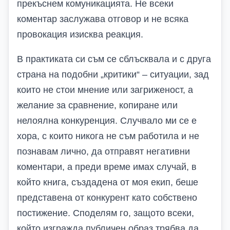
прекъснем комуникацията. Не всеки
коментар заслужава отговор и не всяка
провокация изисква реакция.
В практиката си съм се сблъсквала и с друга
страна на подобни „критики“ – ситуации, зад
които не стои мнение или загриженост, а
желание за сравнение, копиране или
нелоялна конкуренция. Случвало ми се е
хора, с които никога не съм работила и не
познавам лично, да отправят негативни
коментари, а преди време имах случай, в
който книга, създадена от моя екип, беше
представена от конкурент като собствено
постижение. Споделям го, защото всеки,
който изгражда публичен образ трябва да