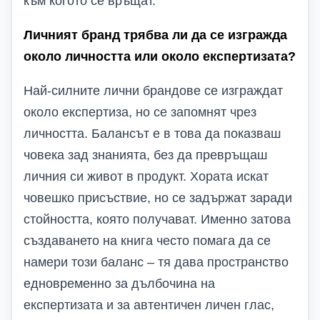
към когото се връщат.
Личният бранд трябва ли да се изгражда
около личността или около експертизата?
Най-силните лични брандове се изграждат
около експертиза, но се запомнят чрез
личността. Балансът е в това да показваш
човека зад знанията, без да превръщаш
личния си живот в продукт. Хората искат
човешко присъствие, но се задържат заради
стойността, която получават. Именно затова
създаването на книга често помага да се
намери този баланс – тя дава пространство
едновременно за дълбочина на
експертизата и за автентичен личен глас,