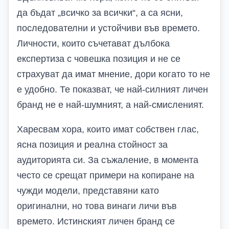
да бъдат „всичко за всички“, а са ясни,
последователни и устойчиви във времето.
Личности, които съчетават дълбока
експертиза с човешка позиция и не се
страхуват да имат мнение, дори когато то не
е удобно. Те показват, че най-силният личен
бранд не е най-шумният, а най-смисленият.
Харесвам хора, които имат собствен глас,
ясна позиция и реална стойност за
аудиторията си. За съжаление, в момента
често се срещат примери на копиране на
чужди модели, представяни като
оригинални, но това винаги личи във
времето. Истинският личен бранд се