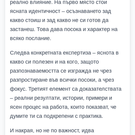
реално влияние. На първо място стои
ясната идентичност – осъзнаването зад
какво стоиш и зад какво не си готов да
застанеш. Това дава посока и характер на
всяко послание.
Следва конкретната експертиза – яснота в
какво си полезен и на кого, защото
разпознаваемостта се изгражда не чрез
разпростиране във всички посоки, а чрез
фокус. Третият елемент са доказателствата
– реални резултати, истории, примери и
ясен процес на работа, които показват, че
думите ти са подкрепени с практика.
И накрая, но не по важност, идва