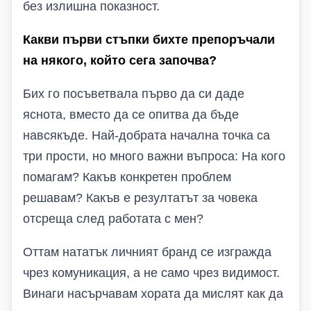
без излишна показност.
Какви първи стъпки бихте препоръчали
на някого, който сега започва?
Бих го посъветвала първо да си даде
яснота, вместо да се опитва да бъде
навсякъде. Най-добрата начална точка са
три прости, но много важни въпроса: На кого
помагам? Какъв конкретен проблем
решавам? Какъв е резултатът за човека
отсреща след работата с мен?
Оттам нататък личният бранд се изгражда
чрез комуникация, а не само чрез видимост.
Винаги насърчавам хората да мислят как да