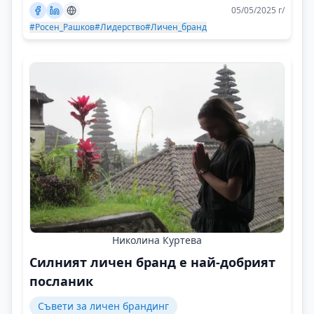
05/05/2025 г/
#Росен_Рашков
#Лидерство
#Личен_бранд
Николина Куртева
Силният личен бранд е най-добрият
посланик
Съвети за личен брандинг