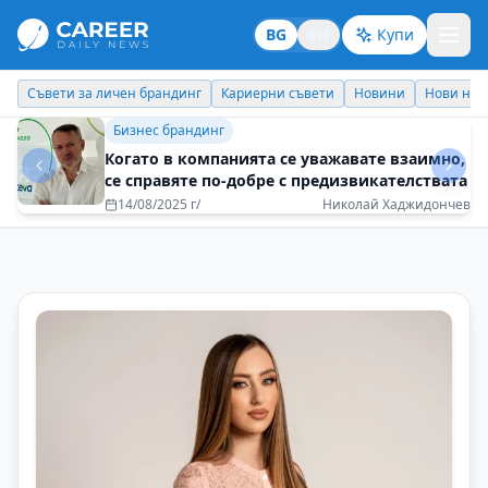
BG
EN
Купи
Кариерни съвети
Новини
Нови назначения
Днес празнува
Личен брандинг
Лекар на годината 2025: Характерът спасява
животи
15/12/2025 г/
Проф. д-р Николай Габровски