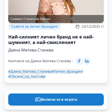
Снимка:
Станислав Минев
Съвети за личен брандинг
23/12/2025 г/
Най-силният личен бранд не е най-
шумният, а най-смисленият
Даяна Митева-Станева
Контакти на Даяна Митева-Станева :
#Даяна_Митева_Станева
#Личен_брандинг
#Писане_на_текстове
Включи се в играта