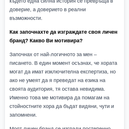
където една силна история се превръща в
доверие, а доверието в реални
възможности.
Как започнахте да изграждате своя личен
бранд? Какво Ви мотивира?
Започнах от най-логичното за мен –
писането. В един момент осъзнах, че хората
могат да имат изключителна експертиза, но
ако не умеят да я преведат на езика на
своята аудитория, тя остава невидима.
Именно това ме мотивира да помагам на
стойностните хора да бъдат видяни, чути и
запомнени.
Моят личен бранд се изгради постепенно