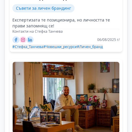
Съвети за личен брандинг
Експертизата те позиционира, но личността те
прави запомнящ се!
Контакти на Стефка Танчева
06/08/2025 г/
#Стефка_Танчева
#Човешки_ресурси
#Личен_бранд