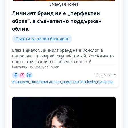
Емануел Тонев
Личният бранд не е „перфектен
образ“, а съзнателно поддържан
облик
Съвети за личен брандинг
Влез в диалог. Личният бранд не е монолог, а
напротив. Отговаряй, слушай, питай. Устойчивото
присъствие започва с човешка връзка!
Контакти на Емануел Тонев
20/06/2025 г/
#Емануел_Тонев
#Дигитален_маркетинг
#Linkedin_marketing