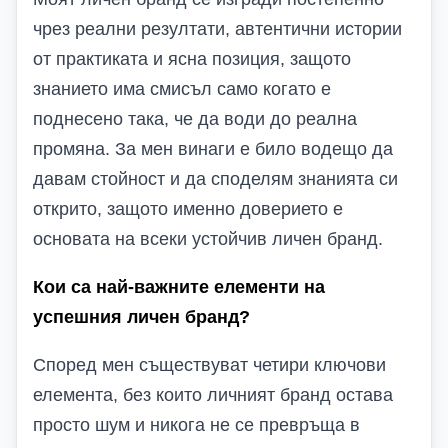
чрез реални резултати, автентични истории
от практиката и ясна позиция, защото
знанието има смисъл само когато е
поднесено така, че да води до реална
промяна. За мен винаги е било водещо да
давам стойност и да споделям знанията си
открито, защото именно доверието е
основата на всеки устойчив личен бранд.
Кои са най-важните елементи на
успешния личен бранд?
Според мен съществуват четири ключови
елемента, без които личният бранд остава
просто шум и никога не се превръща в