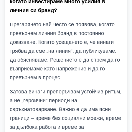
когато инвестираме много усилия в
личния си бранд?
Прегарянето най-често се появява, когато
превърнем личния бранд в постоянно
доказване. Когато усещането е, че винаги
трябва да сме „на линия“, да публикуваме,
да обясняваме. Решението е да спрем да го
възприемаме като напрежение и да го
превърнем в процес.
Затова винаги препоръчвам устойчив ритъм,
а не „героични“ периоди на
свръхнатоварване. Важно е да има ясни
граници – време без социални мрежи, време
за дълбока работа и време за