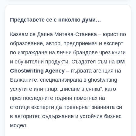
Представете се с няколко думи…
Казвам се Даяна Митева-Станева – юрист по
образование, автор, предприемач и експерт
по изграждане на лични брандове чрез книги
и обучителни продукти. Създател съм на
DM
Ghostwriting Agency
– първата агенция на
Балканите, специализирана в ghostwriting
услугите или т.нар. „писане в сянка“, като
през последните години помогнах на
стотици експерти да превърнат знанията си
в авторитет, съдържание и устойчив бизнес
модел.