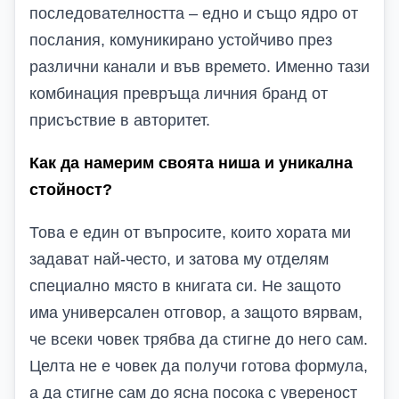
последователността – едно и също ядро от
послания, комуникирано устойчиво през
различни канали и във времето. Именно тази
комбинация превръща личния бранд от
присъствие в авторитет.
Как да намерим своята ниша и уникална
стойност?
Това е един от въпросите, които хората ми
задават най-често, и затова му отделям
специално място в книгата си. Не защото
има универсален отговор, а защото вярвам,
че всеки човек трябва да стигне до него сам.
Целта не е човек да получи готова формула,
а да стигне сам до ясна посока с увереност