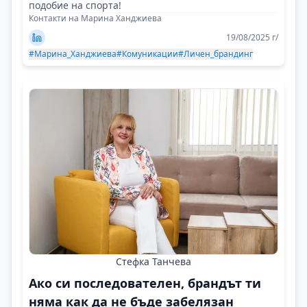
подобие на спорта!
Контакти на Марина Ханджиева
19/08/2025 г/
#Марина_Ханджиева
#Комуникации
#Личен_брандинг
Стефка Танчева
Ако си последователен, брандът ти
няма как да не бъде забелязан