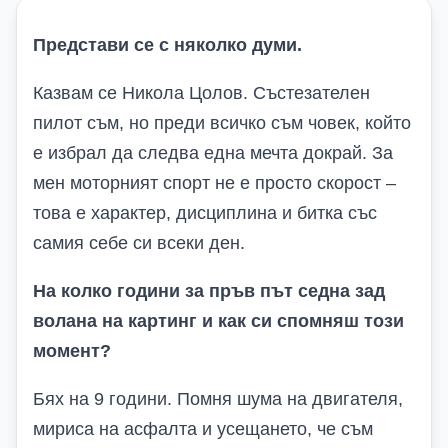
Представи се с няколко думи.
Казвам се Никола Цолов. Състезателен
пилот съм, но преди всичко съм човек, който
е избрал да следва една мечта докрай. За
мен моторният спорт не е просто скорост –
това е характер, дисциплина и битка със
самия себе си всеки ден.
На колко години за пръв път седна зад
волана на картинг и как си спомняш този
момент?
Бях на 9 години. Помня шума на двигателя,
мириса на асфалта и усещането, че съм