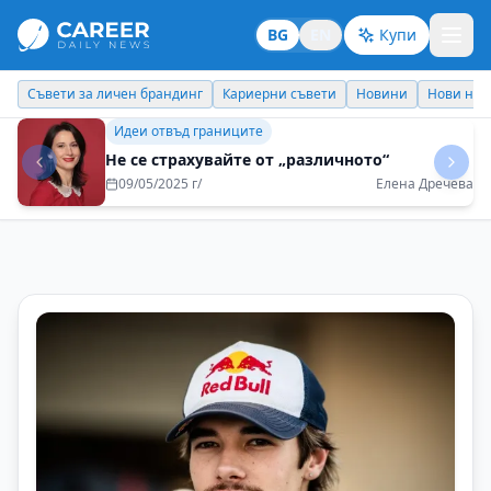
BG
EN
Купи
Кариерни съвети
Новини
Нови назначения
Днес празнува
Кариерни съвети
Теорията и практиката не винаги вървят
ръка за ръка
29/08/2025 г/
Наталия Футекова