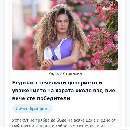
Радост Стоянова
Веднъж спечелили доверието и
уважението на хората около вас, вие
вече сте победители
Личен брандинг
Успехът не трябва да бъде на всяка цена и едно от
най-важните неща е доброто отношение към