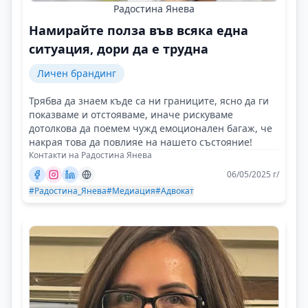
Радостина Янева
Намирайте полза във всяка една
ситуация, дори да е трудна
Личен брандинг
Трябва да знаем къде са ни границите, ясно да ги
показваме и отстояваме, иначе рискуваме
дотолкова да поемем чужд емоционален багаж, че
накрая това да повлияе на нашето състояние!
Контакти на Радостина Янева
06/05/2025 г/
#Радостина_Янева
#Медиация
#Адвокат