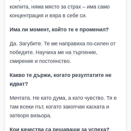
кокпита, няма място за страх – има само
концентрация и вяра в себе си.
Има ли момент, който те е променил?
Да. Загубите. Те ме направиха по-силен от
победите. Научиха ме на търпение,
смирение и постоянство.
Какво те държи, когато резултатите не
идват?
Мечтата. Не като дума, а като чувство. Тя е
там всеки път, когато закопчая каската и
затворя визьора.
Кои качества са решаващи за успеха?