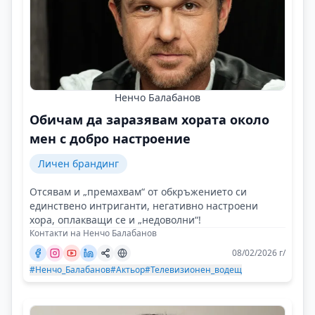
Ненчо Балабанов
Обичам да заразявам хората около
мен с добро настроение
Личен брандинг
Отсявам и „премахвам“ от обкръжението си
единствено интриганти, негативно настроени
хора, оплакващи се и „недоволни“!
Контакти на Ненчо Балабанов
08/02/2026 г/
#Ненчо_Балабанов
#Актьор
#Телевизионен_водещ