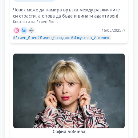
Човек може да намира връзка между различните
си страсти, а с това да бъде и винаги адаптивен!
Контакти на Етиен Янев
16/05/2025 г/
#Етиен_Янев
#Личен_брандинг
#Изкуствен_Интелект
София Бобчева