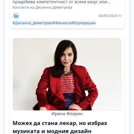
придобива компетентност от всеки казус или
случай!
Контакти на Джоанна Димитрова
06/05/2025 г/
#Джоанна_Димитрова
#Финанси
#Корпорации
Ирина Флорин
Можех да стана лекар, но избрах
музиката и модния дизайн