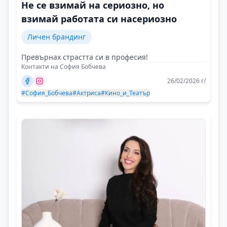
Не се взимай на сериозно, но
взимай работата си насериозно
Личен брандинг
Превърнах страстта си в професия!
Контакти на София Бобчева
26/02/2026 г/
#София_Бобчева
#Актриса
#Кино_и_Театър