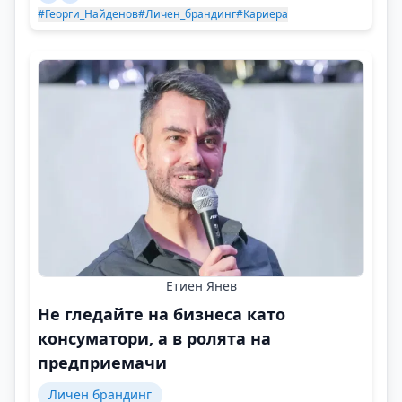
#Георги_Найденов
#Личен_брандинг
#Кариера
Етиен Янев
Не гледайте на бизнеса като
консуматори, а в ролята на
предприемачи
Личен брандинг