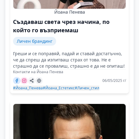
Йоана Пенева
Създаваш света чрез начина, по
който го възприемаш
Личен брандинг
Греши и се поправяй, падай и ставай достатъчно,
че да спреш да изпитваш страх от това. Не е
страшно да се провалиш, страшно е да не опиташ!
Контакти на Йоана Пенева
06/05/2025 г/
#Йоана_Пенева
#Йоана_Естетикс
#Личен_стил