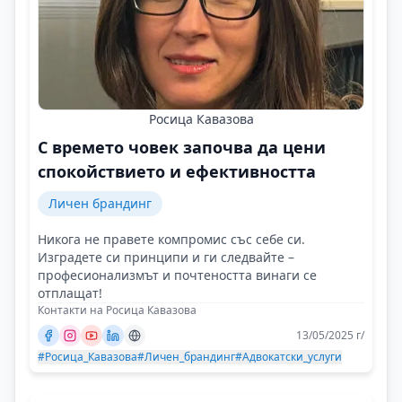
Росица Кавазова
С времето човек започва да цени
спокойствието и ефективността
Личен брандинг
Никога не правете компромис със себе си.
Изградете си принципи и ги следвайте –
професионализмът и почтеността винаги се
отплащат!
Контакти на Росица Кавазова
13/05/2025 г/
#Росица_Кавазова
#Личен_брандинг
#Адвокатски_услуги