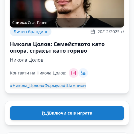
Снимка:
Спас Генев
Личен брандинг
20/12/2025 г/
Никола Цолов: Семейството като
опора, страхът като гориво
Никола Цолов
Контакти на Никола Цолов:
#Никола_Цолов
#Формула
#Шампион
Включи се в играта