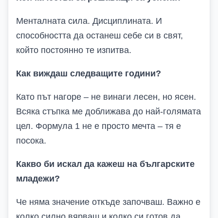
Менталната сила. Дисциплината. И
способността да останеш себе си в свят,
който постоянно те изпитва.
Как виждаш следващите години?
Като път нагоре – не винаги лесен, но ясен.
Всяка стъпка ме доближава до най-голямата
цел. Формула 1 не е просто мечта – тя е
посока.
Какво би искал да кажеш на българските
младежи?
Че няма значение откъде започваш. Важно е
колко силно вярваш и колко си готов да