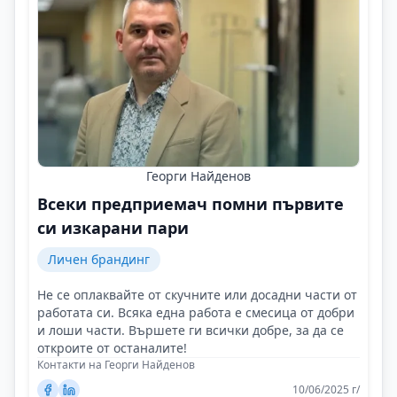
Георги Найденов
Всеки предприемач помни първите
си изкарани пари
Личен брандинг
Не се оплаквайте от скучните или досадни части от
работата си. Всяка една работа е смесица от добри
и лоши части. Вършете ги всички добре, за да се
откроите от останалите!
Контакти на Георги Найденов
10/06/2025 г/