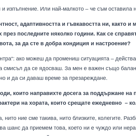
 и изпълнение. Или най-малкото – че съм оставила 
ност, адаптивността и гъвкавостта ни, както и 
х през последните няколко години. Как се справя
ота, за да сте в добра кондиция и настроение?
нтра“: ако можеш да промениш ситуацията – действа
ма смисъл да се ядосваш. За мен е важен също бала
 но и да си даваш време за презареждане.
води, които направихте досега за поддържане на
рактери на хората, които срещате ежедневно – ко
 нито ние сме такива, нито близките, колегите. Раз
ва шанс да приемем това, което ни е чуждо или нер