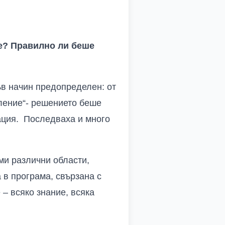
те? Правилно ли беше
ъв начин предопределен: от
вление“- решението беше
ация. Последваха и много
ми различни области,
 в програма, свързана с
 – всяко знание, всяка