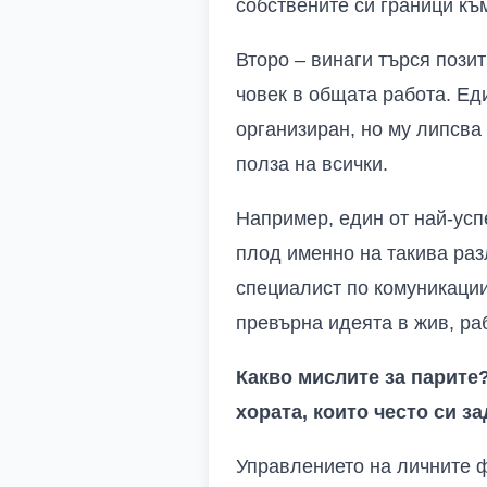
собствените си граници към
Второ – винаги търся позит
човек в общата работа. Еди
организиран, но му липсва 
полза на всички.
Например, един от най-усп
плод именно на такива раз
специалист по комуникации
превърна идеята в жив, ра
Какво мислите за парите
хората, които често си з
Управлението на личните ф