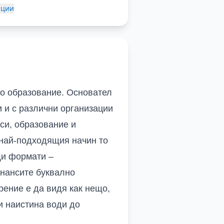
ации
то образование. Основател
 и с различни организации
си, образование и
най-подходящия начин то
щи формати –
инансите буквално
рение е да видя как нещо,
 и наистина води до