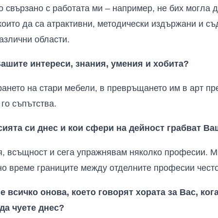
ко свързано с работата ми – например, не бих могла
които да са атрактивни, методически издържани и съ
различни области.
Вашите интереси, знания, умения и хобита?
ането на стари мебели, в превръщането им в арт пр
 го съпътства.
ията си днес и кои сфери на дейност грабват Ва
я, всъщност и сега упражнявам няколко професии. Ми
но време границите между отделните професии чест
е всичко онова, което говорят хората за Вас, кога
 да чуете днес?