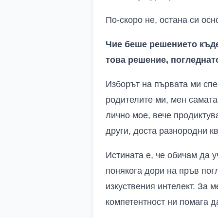
По-скоро не, остана си осн
Чие беше решението къде
това решение, погледнат
Изборът на първата ми спе
родителите ми, мен самата
лично мое, вече продикту
други, доста разнородни к
Истината е, че обичам да 
понякога дори на пръв пог
изкуствения интелект. За м
компетентност ни помага д