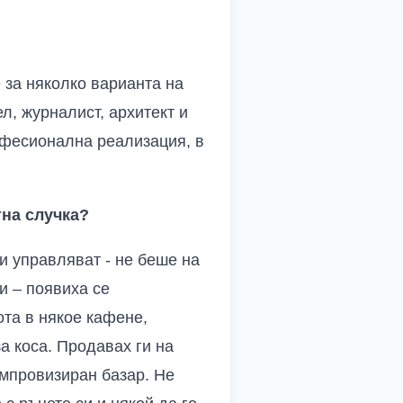
 за няколко варианта на
л, журналист, архитект и
офесионална реализация, в
тна случка?
 и управляват - не беше на
и – появиха се
ота в някое кафене,
а коса. Продавах ги на
импровизиран базар. Не