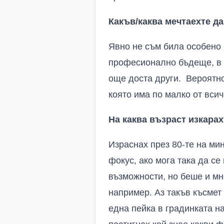
Какъв/каква мечтаехте да
Явно не съм била особено 
професионално бъдеще, в ко
още доста други. Вероятн
която има по малко от всич
На каква възраст изкара
Израснах през 80-те на мин
фокус, ако мога така да се
възможности, но беше и мн
например. Аз такъв късмет
една пейка в градинката н