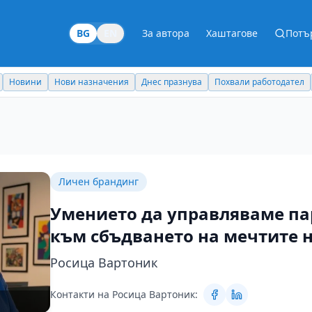
BG
EN
За автора
Хаштагове
Потъ
Новини
Нови назначения
Днес празнува
Похвали работодател
Личен брандинг
Умението да управляваме па
към сбъдването на мечтите 
Росица Вартоник
Контакти на Росица Вартоник: