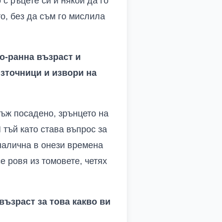
с ръцете си и някой да го
о, без да съм го мислила
по-ранна възраст и
зточници и извори на
нъж посадено, зрънцето на
 тъй като става въпрос за
налична в онези времена
 ровя из томовете, четях
ъзраст за това какво ви