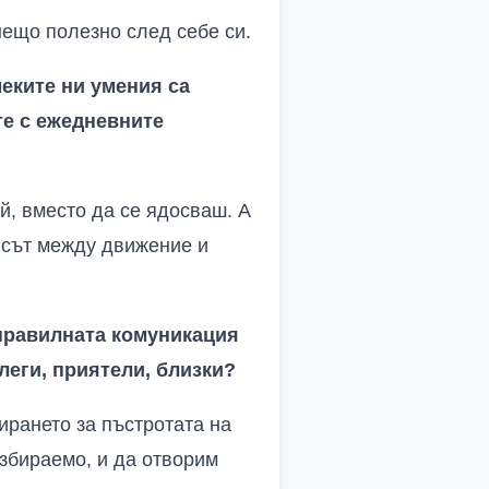
нещо полезно след себе си.
меките ни умения са
те с ежедневните
й, вместо да се ядосваш. А
нсът между движение и
 правилната комуникация
леги, приятели, близки?
бирането за пъстротата на
азбираемо, и да отворим