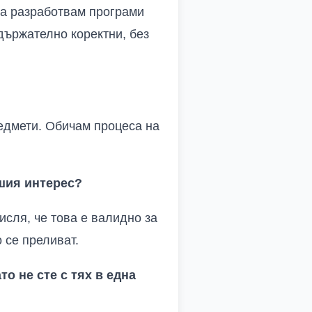
 да разработвам програми
държателно коректни, без
едмети. Обичам процеса на
шия интерес?
сля, че това е валидно за
о се преливат.
то не сте с тях в една