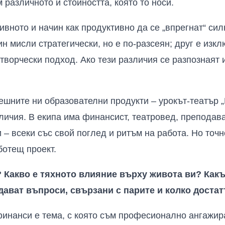
 различното и стойността, която то носи.
ивното и начин как продуктивно да се „впрегнат“ сил
н мисли стратегически, но е по-разсеян; друг е изк
творчески подход. Ако тези различия се разпознаят и
ешните ни образователни продукти – урокът-театър „
личия. В екипа има финансист, театровед, преподава
 – всеки със свой поглед и ритъм на работа. Но точ
ботещ проект.
? Какво е тяхното влияние върху живота ви? Как
адават въпроси, свързани с парите и колко достат
инанси е тема, с която съм професионално ангажира