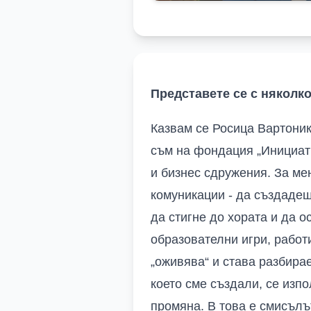
Представете се с няколк
Казвам се Росица Вартоник
съм на фондация „Инициати
и бизнес сдружения. За ме
комуникации - да създаде
да стигне до хората и да 
образователни игри, работ
„оживява“ и става разбира
което сме създали, се изпо
промяна. В това е смисълът