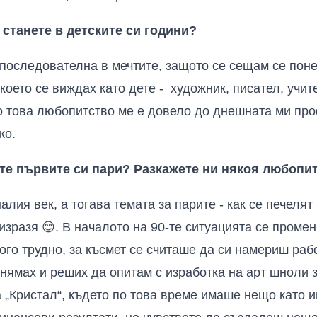
 станете в детските си години?
последователна в мечтите, защото се сещам се поне
ето се виждах като дете - художник, писател, учите
о това любопитство ме е довело до днешната ми пр
ко.
хте първите си пари? Разкажете ни някоя любопи
алия век, а тогава темата за парите - как се печелят
 изразя
😊
. В началото на 90-те ситуацията се промен
ого трудно, за късмет се считаше да си намериш раб
 нямах и реших да опитам с изработка на арт шноли з
а „Кристал“, където по това време имаше нещо като 