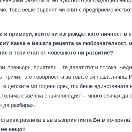
финансови резултати, но
чувството да създадеш нещо 
мо. Това беше първият ми опит с предприемачествот
 и примери, които ни изграждат като личност в 
и? Каква е Вашата рецепта за любознателност, и
е в този етап от човешкото ни развитие?
ри, треньори, приятели – те дават път и посока. Вед
 грижи, а отговорността за това е си наша лична. И
 в детските ми години сред тях беше единствената 
Голяма съветска енциклопедия“ – много обичах да се
о да разбирах.
ствена разлика във възприятията Ви в по-зряла в
 не нещо?