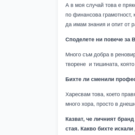
А в моя случай това е пря
по финансова грамотност, 
да имам знания и опит от 
Споделете ни повече за 
Много съм добра в реновир
творене и тишината, която
Бихте ли сменили профес
Харесвам това, което прав
много хора, просто в днеш
Казват, че личният бранд 
стая. Какво бихте искали