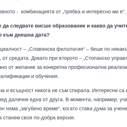
овното - комбинацията от „трябва и интересно ми е“.
 да следвате висше образование и какво да учи
о към днешна дата?
циалност – „Славянска филология“ – беше по някак
, от средата. Докато при второто – „Стопанско упра
вано от желание за конкретна професионална реализ
валификации и обучения.
уча и всъщност никога не съм спирала. Интересни са 
лед далечни една от друга. В момента, например, уча
ен няма „загубено време“, когато става дума за учене
а станем своя по-добра версия.