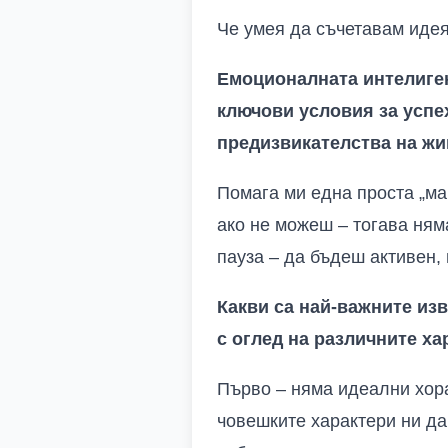
Че умея да съчетавам идея
Емоционалната интелигент
ключови условия за успе
предизвикателства на жив
Помага ми една проста „ма
ако не можеш – тогава ня
пауза – да бъдеш активен,
Какви са най-важните из
с оглед на различните ха
Първо – няма идеални хора,
човешките характери ни да