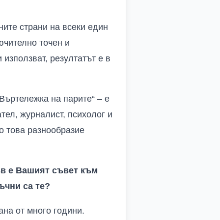
ните страни на всеки един
лючително точен и
 използват, резултатът е в
Въртележка на парите“ – е
тел, журналист, психолог и
но това разнообразие
ъв е Вашият съвет към
ъчни са те?
на от много години.