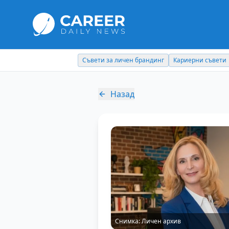
Съвети за личен брандинг
Кариерни съвети
Назад
Снимка:
Личен архив