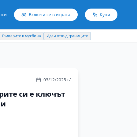
рси
Включи се в играта
Купи
Българите в чужбина
Идеи отвъд границите
03/12/2025 г/
рите си е ключът
ни