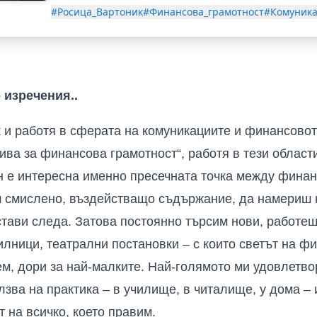
#Росица_Вартоник
#Финансова_грамотност
#Комуник
о изречения
..
 и работя в сферата на комуникациите и финансово
ва за финансова грамотност“, работя в тези области
н е интересна именно пресечната точка между финан
ш смислено, въздействащо съдържание, да намериш 
остави следа. Затова постоянно търсим нови, работе
илници, театрални постановки – с които светът на ф
ем, дори за най-малките. Най-голямото ми удовлетво
лзва на практика – в училище, в читалище, у дома –
 на всичко, което правим.