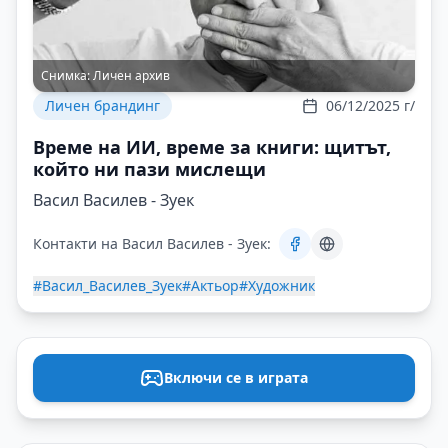
Снимка:
Личен архив
Личен брандинг
06/12/2025 г/
Време на ИИ, време за книги: щитът,
който ни пази мислещи
Васил Василев - Зуек
Контакти на Васил Василев - Зуек:
#Васил_Василев_Зуек
#Актьор
#Художник
Включи се в играта