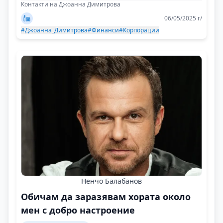
случай!
Контакти на Джоанна Димитрова
06/05/2025 г/
#Джоанна_Димитрова
#Финанси
#Корпорации
Ненчо Балабанов
Обичам да заразявам хората около
мен с добро настроение