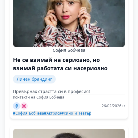
София Бобчева
Не се взимай на сериозно, но
взимай работата си насериозно
Личен брандинг
Превърнах страстта си в професия!
Контакти на София Бобчева
26/02/2026 г/
#София_Бобчева
#Актриса
#Кино_и_Театър