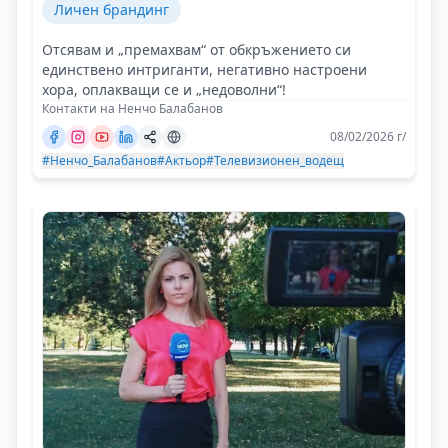
Личен брандинг
Отсявам и „премахвам“ от обкръжението си
единствено интриганти, негативно настроени
хора, оплакващи се и „недоволни“!
Контакти на Ненчо Балабанов
08/02/2026 г/
#Ненчо_Балабанов
#Актьор
#Телевизионен_водещ