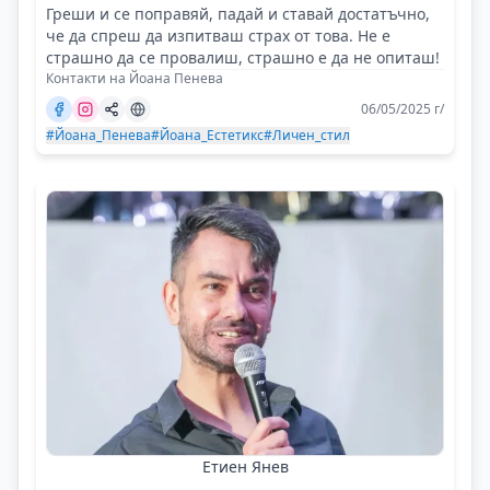
Греши и се поправяй, падай и ставай достатъчно,
че да спреш да изпитваш страх от това. Не е
страшно да се провалиш, страшно е да не опиташ!
Контакти на Йоана Пенева
06/05/2025 г/
#Йоана_Пенева
#Йоана_Естетикс
#Личен_стил
Етиен Янев