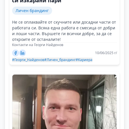
си изкарани пари
Личен брандинг
Не се оплаквайте от скучните или досадни части от
работата си. Всяка една работа е смесица от добри
и лоши части. Вършете ги всички добре, за да се
откроите от останалите!
Контакти на Георги Найденов
10/06/2025 г/
#Георги_Найденов
#Личен_брандинг
#Кариера