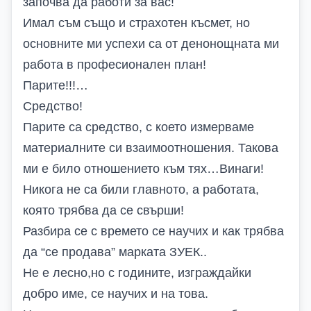
започва да работи за вас!
Имал съм също и страхотен късмет, но
основните ми успехи са от денонощната ми
работа в професионален план!
Парите!!!…
Средство!
Парите са средство, с което измерваме
материалните си взаимоотношения. Такова
ми е било отношението към тях…Винаги!
Никога не са били главното, а работата,
която трябва да се свърши!
Разбира се с времето се научих и как трябва
да “се продава” марката ЗУЕК..
Не е лесно,но с годините, изграждайки
добро име, се научих и на това.