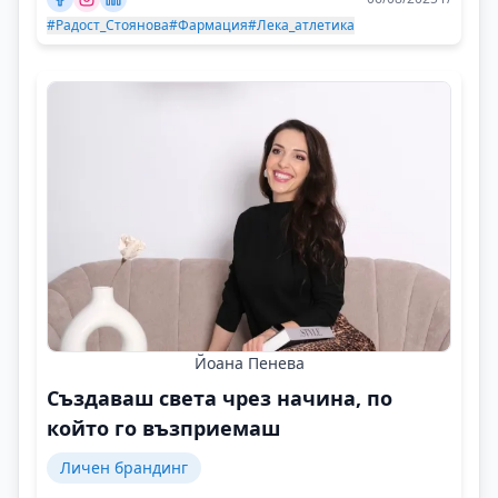
#Радост_Стоянова
#Фармация
#Лека_атлетика
Йоана Пенева
Създаваш света чрез начина, по
който го възприемаш
Личен брандинг