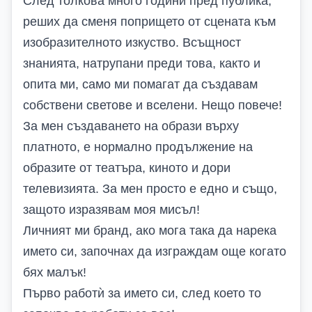
След толкова много години пред публика,
реших да сменя попрището от сцената към
изобразителното изкуство. Всъщност
знанията, натрупани преди това, както и
опита ми, само ми помагат да създавам
собствени светове и вселени. Нещо повече!
За мен създаването на образи върху
платното, е нормално продължение на
образите от театъра, киното и дори
телевизията. За мен просто е едно и също,
защото изразявам моя мисъл!
Личният ми бранд, ако мога така да нарека
името си, започнах да изграждам още когато
бях малък!
Първо работѝ за името си, след което то