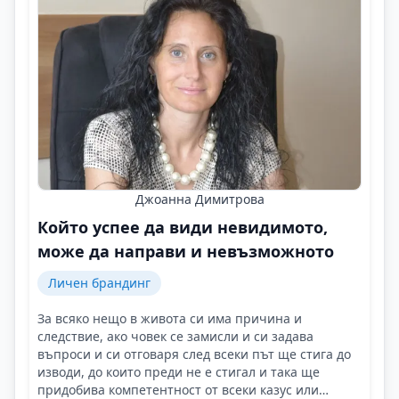
Джоанна Димитрова
Който успее да види невидимото,
може да направи и невъзможното
Личен брандинг
За всяко нещо в живота си има причина и
следствие, ако човек се замисли и си задава
въпроси и си отговаря след всеки път ще стига до
изводи, до които преди не е стигал и така ще
придобива компетентност от всеки казус или