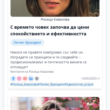
Росица Кавазова
С времето човек започва да цени
спокойствието и ефективността
Личен брандинг
Никога не правете компромис със себе си.
Изградете си принципи и ги следвайте –
професионализмът и почтеността винаги се
отплащат!
Контакти на Росица Кавазова
13/05/2025 г/
#Росица_Кавазова
#Личен_брандинг
#Адвокатски_услуги