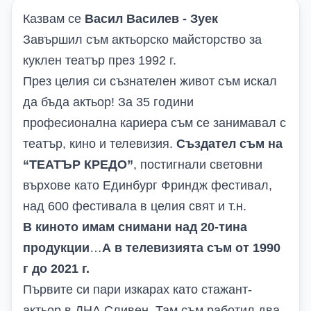
Казвам се
Васил Василев - Зуек
Завършил съм актьорско майсторство за
куклен театър през 1992 г.
През целия си съзнателен живот съм искал
да бъда актьор! За 35 години
професионална кариера съм се занимавал с
театър, кино и телевизия.
Създател съм на
“ТЕАТЪР КРЕДО”
, постигнали световни
върхове като Единбург Фриндж фестивал,
над 600 фестивала в целия свят и т.н.
В киното имам снимани над 20-тина
продукции
…
А в телевизията съм от 1990
г до 2021 г.
Първите си пари изкарах като стажант-
актьор в ДНА Сливен. Там съм работил два