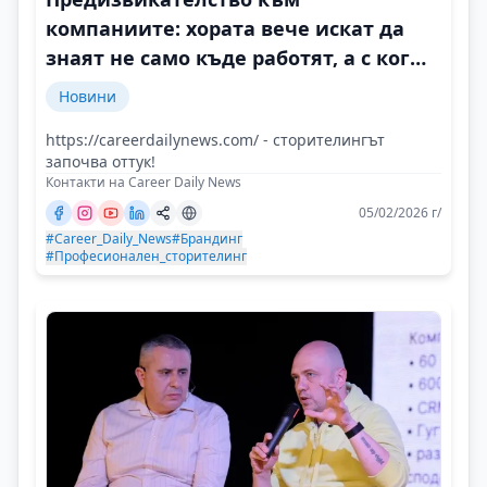
компаниите: хората вече искат да
знаят не само къде работят, а с кого
и защо
Новини
https://careerdailynews.com/ - сторителингът
започва оттук!
Контакти на Career Daily News
05/02/2026 г/
#Career_Daily_News
#Брандинг
#Професионален_сторителинг