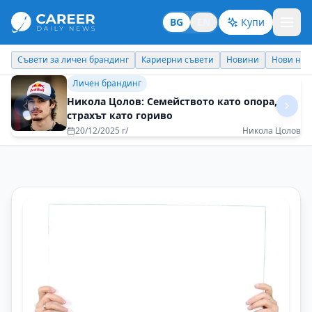
BG
EN
Купи
Кариерни съвети
Новини
Нови назначения
Днес празнува
Идеи отвъд границите
Животът е кратък, а светът – голям
28/06/2025 г/
Петър Пунчев