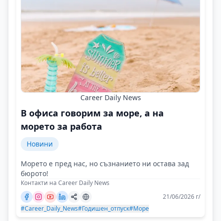
Career Daily News
В офиса говорим за море, а на
морето за работа
Новини
Морето е пред нас, но съзнанието ни остава зад
бюрото!
Контакти на Career Daily News
21/06/2026 г/
#Career_Daily_News
#Годишен_отпуск
#Море