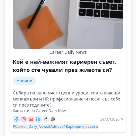
Career Daily News
Кой е най-важният кариерен съвет,
който сте чували през живота си?
Новини
Събира на едно място ценни уроци, които водещи
мениджъри и HR професионалисти носят със себе
си през годините?
Контакти на Career Daily News
29/07/2026 г/
#Career_Daily_News
#Advices
#Кариерни_съвети