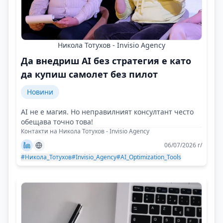
Никола Тотухов - Invisio Agency
Да внедриш AI без стратегия е като
да купиш самолет без пилот
Новини
AI не е магия. Но неправилният консултант често
обещава точно това!
Контакти на Никола Тотухов - Invisio Agency
06/07/2026 г/
#Никола_Тотухов
#Invisio_Agency
#AI_Optimization_Tools