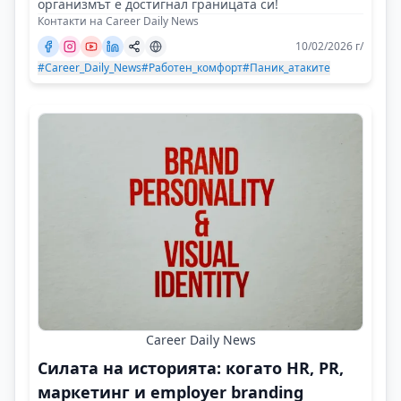
организмът е достигнал границата си!
Контакти на Career Daily News
10/02/2026 г/
#Career_Daily_News
#Работен_комфорт
#Паник_атаките
Career Daily News
Силата на историята: когато HR, PR,
маркетинг и employer branding