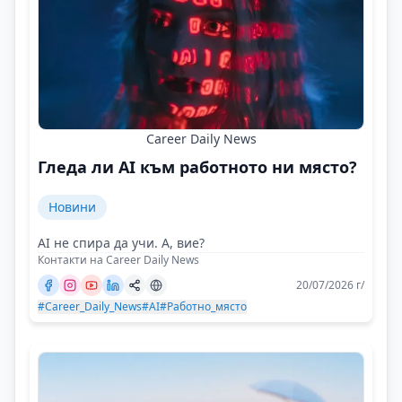
Career Daily News
Гледа ли AI към работното ни място?
Новини
AI не спира да учи. А, вие?
Контакти на Career Daily News
20/07/2026 г/
#Career_Daily_News
#AI
#Работно_място