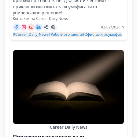
Краткият отговор е: не. Дългият и честният -
приключи илюзията за хоумофиса като
универсално решение!
Контакти на Career Daily News
02/02/2026 г/
#Career_Daily_News
#Работното_място
#Офис_или_хоумофис
Career Daily News
Предизвикателство към