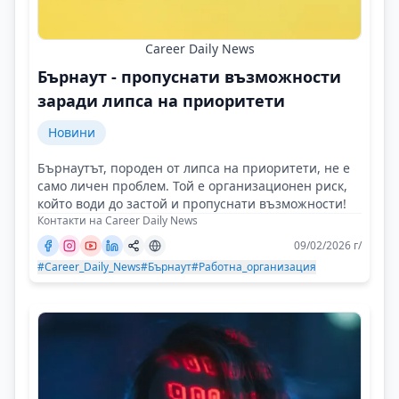
Career Daily News
Бърнаут - пропуснати възможности
заради липса на приоритети
Новини
Бърнаутът, породен от липса на приоритети, не е
само личен проблем. Той е организационен риск,
който води до застой и пропуснати възможности!
Контакти на Career Daily News
09/02/2026 г/
#Career_Daily_News
#Бърнаут
#Работна_организация