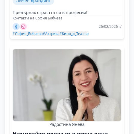
Личен брандинг
Превърнах страстта си в професия!
Контакти на София Бобчева
26/02/2026 г/
#София_Бобчева
#Актриса
#Кино_и_Театър
Радостина Янева
Намирайте полза във всяка една