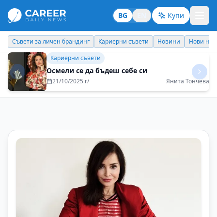
BG
EN
Купи
Кариерни съвети
Новини
Нови назначения
Днес празнува
Кариерни съвети
Успехът не е лична декларация, а
колективно признание
11/12/2025 г/
Маню Моравенов