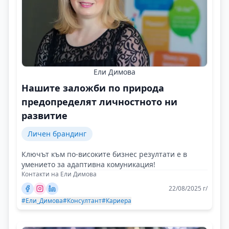
Ели Димова
Нашите заложби по природа
предопределят личностното ни
развитие
Личен брандинг
Ключът към по-високите бизнес резултати е в
умението за адаптивна комуникация!
Контакти на Ели Димова
22/08/2025 г/
#Ели_Димова
#Консултант
#Кариера