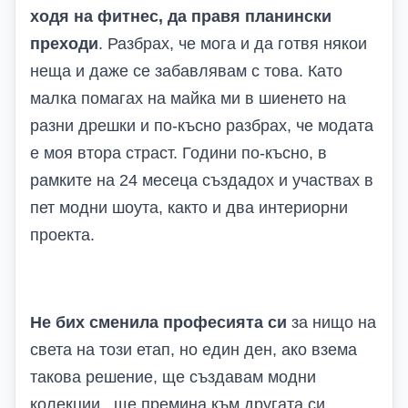
ходя на фитнес, да правя планински
преходи
. Разбрах, че мога и да готвя някои
неща и даже се забавлявам с това. Като
малка помагах на майка ми в шиенето на
разни дрешки и по-късно разбрах, че модата
е моя втора страст. Години по-късно, в
рамките на 24 месеца създадох и участвах в
пет модни шоута, както и два интериорни
проекта.
Не бих сменила професията си
за нищо на
света на този етап, но един ден, ако взема
такова решение, ще създавам модни
колекции.. ще премина към другата си