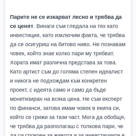
Парите не се изкарват лесно и трябва да
се ценят
. Винаги съм гледала на тях като
инвестиция, като изключим факта, че трябва
да се осигуриш на битово ниво. Не познавам
човек, който знае колко пари му трябват.
Хората имат различна представа за това.
Като артист съм до голяма степен идеалист
и никога не подхождам към конкретен
проект, с идеята само и само да бъде
монетизиран на всяка цена. Не съм експерт
по финанси, затова имам човек в екипа си,
който се грижи за тази част. Мога да обобщя,
че трябва да разполагаш с толкова пари, че
да си спокоен за живота и за инвестициите в