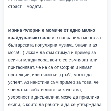
страст – модата.
Ирина Флорин е момиче от едно малко
крайдунавско село
и е направила много за
българската популярна музика. Значи и аз
мога! : ) Искам да съм стимул и пример за
всички млади хора, които се съмняват или
притесняват, че не са от София и нямат
протекции, или някакъв „гръб“, могат да
успеят. Аз наистина съм пример за това, че
човек със собствените си качества,
увереност и дисциплина може да привлича
екипи, с които да работи и да се утвърждава