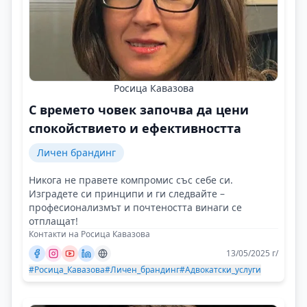
Росица Кавазова
С времето човек започва да цени
спокойствието и ефективността
Личен брандинг
Никога не правете компромис със себе си.
Изградете си принципи и ги следвайте –
професионализмът и почтеността винаги се
отплащат!
Контакти на Росица Кавазова
13/05/2025 г/
#Росица_Кавазова
#Личен_брандинг
#Адвокатски_услуги