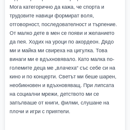
Мога категорично да кажа, че спорта и
трудовите навици формират воля,
отговорност, последователност и търпение.
От малко дете в мен се появи и желанието
да пея. Ходих на уроци по акордеон. Дядо
ми и майка ми свиреха на цигулка. Това
винаги ми е вдъхновявало. Като малка по-
големите деца ме „влачеха“ със себе си на
кино и по концерти. Светът ми беше шарен,
необикновен и вдъхновяващ. При липсата
на социални мрежи, детството ми се
запълваше от книги, филми, слушане на
плочи и игри с приятели.