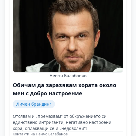
Ненчо Балабанов
Обичам да заразявам хората около
мен с добро настроение
Личен брандинг
Отсявам и „премахвам“ от обкръжението си
единствено интриганти, негативно настроени
хора, оплакващи се и „недоволни“!
Контакти на Ненчо Балабанов