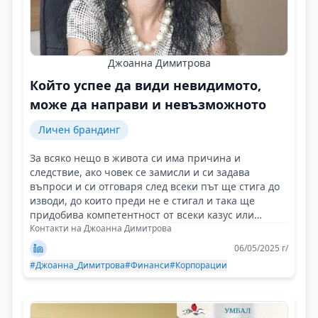
Джоанна Димитрова
Който успее да види невидимото,
може да направи и невъзможното
Личен брандинг
За всяко нещо в живота си има причина и
следствие, ако човек се замисли и си задава
въпроси и си отговаря след всеки път ще стига до
изводи, до които преди не е стигал и така ще
придобива компетентност от всеки казус или
случай!
Контакти на Джоанна Димитрова
06/05/2025 г/
#Джоанна_Димитрова
#Финанси
#Корпорации