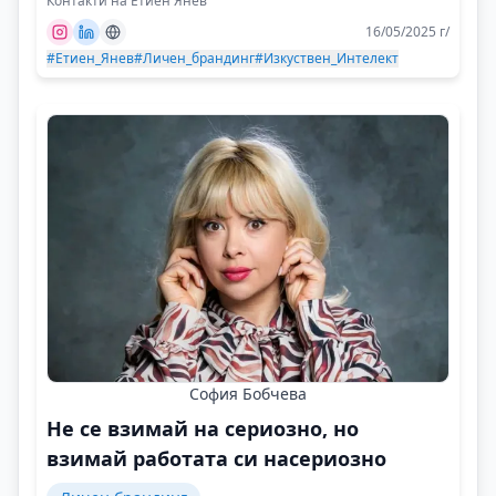
Контакти на Етиен Янев
16/05/2025 г/
#Етиен_Янев
#Личен_брандинг
#Изкуствен_Интелект
София Бобчева
Не се взимай на сериозно, но
взимай работата си насериозно