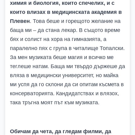
химия и биология, които спечелих, и с
които влизах в медицинската академия в
Плевен
. Това беше и горещото желание на
баща ми – да стана лекар. В същото време
бях и солист на хора на гимназията, а
паралелно пях с група в читалище Топалски.
За мен музиката беше магия и всичко ме
теглеше натам. Баща ми твърдо държеше да
вляза в медицински университет, но майка
ми успя да го склони да си опитам късмета в
консерваторията. Кандидатствах и влязох,
така тръгна моят път към музиката.
Обичам да чета, да гледам филми, да