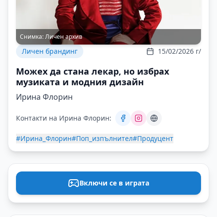
Снимка:
Личен архив
Личен брандинг
15/02/2026 г/
Можех да стана лекар, но избрах
музиката и модния дизайн
Ирина Флорин
Контакти на Ирина Флорин:
#Ирина_Флорин
#Поп_изпълнител
#Продуцент
Включи се в играта