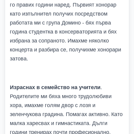
го правих години наред. Първият хонорар
като изпълнител получих посредством
работата ми с група Домино - бях първа
година студентка в консерваторията и бях
избрана за сопраното. Имахме няколко
концерта и разбира се, получихме хонорари
затова.
Израснах в семейство на учители
.
Родителите ми бяха много трудолюбиви
хора, имахме голям двор с лозя и
зеленчукова градина. Помагах активно. Като
малка харесвах и гимнастиката. Дълги
години тренирах почти професионално.