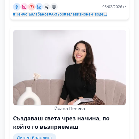
08/02/2026 г/
#Ненчо_Балабанов
#Актьор
#Телевизионен_водещ
Йоана Пенева
Създаваш света чрез начина, по
който го възприемаш
Личен брандинг