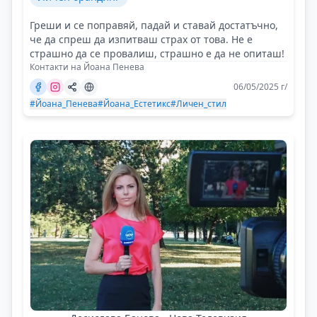
Греши и се поправяй, падай и ставай достатъчно,
че да спреш да изпитваш страх от това. Не е
страшно да се провалиш, страшно е да не опиташ!
Контакти на Йоана Пенева
06/05/2025 г/
#Йоана_Пенева
#Йоана_Естетикс
#Личен_стил