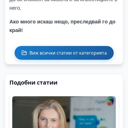
него.
Ако много искаш нещо, преследвай го до
край
!
Виж всички статии от категорията
Подобни статии