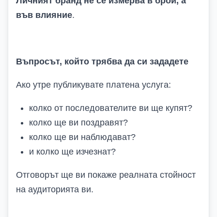
Личният бранд не се измерва в брой, а
във влияние
.
Въпросът, който трябва да си зададете
Ако утре публикувате платена услуга:
колко от последователите ви ще купят?
колко ще ви поздравят?
колко ще ви наблюдават?
и колко ще изчезнат?
Отговорът ще ви покаже реалната стойност
на аудиторията ви.