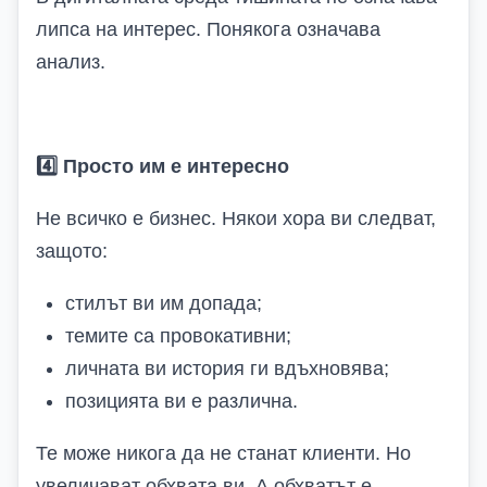
липса на интерес. Понякога означава
анализ.
4️
Просто им е интересно
Не всичко е бизнес. Някои хора ви следват,
защото:
стилът ви им допада;
темите са провокативни;
личната ви история ги вдъхновява;
позицията ви е различна.
Те може никога да не станат клиенти. Но
увеличават обхвата ви. А обхватът е