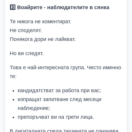
3️
Воайрите
-
наблюдателите в сянка
Те никога не коментират.
Не споделят.
Понякога дори не лайкват.
Но ви следят.
Това е най-интересната група. Често именно
те:
кандидатстват за работа при вас;
изпращат запитване след месеци
наблюдение;
препоръчват ви на трети лица.
В дигиталната среда тишината не означава