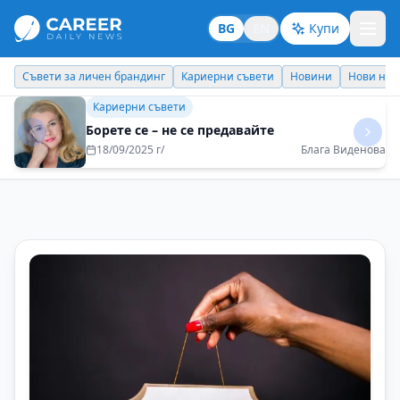
BG
EN
Купи
Кариерни съвети
Новини
Нови назначения
Днес празнува
Идеи отвъд границите
Пътуванията ме правят по-гъвкава и по-
отворена към новото
01/09/2025 г/
Полина Тоскова