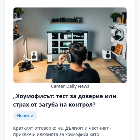
Career Daily News
„Хоумофисът: тест за доверие или
страх от загуба на контрол?
Новини
Краткият отговор е: не. Дългият и честният -
приключи илюзията за хоумофиса като