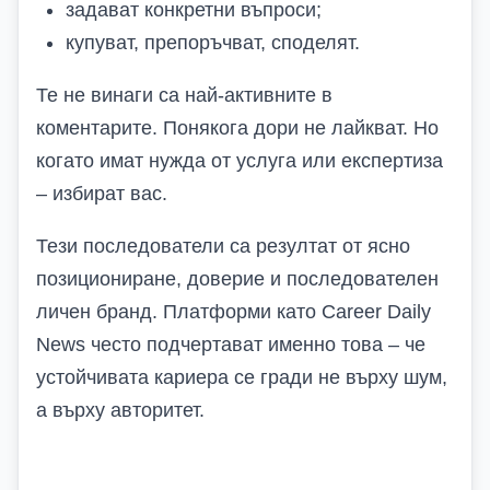
задават конкретни въпроси;
купуват, препоръчват, споделят.
Те не винаги са най-активните в
коментарите. Понякога дори не лайкват. Но
когато имат нужда от услуга или експертиза
– избират вас.
Тези последователи са резултат от ясно
позициониране, доверие и последователен
личен бранд. Платформи като Career Daily
News често подчертават именно това – че
устойчивата кариера се гради не върху шум,
а върху авторитет.