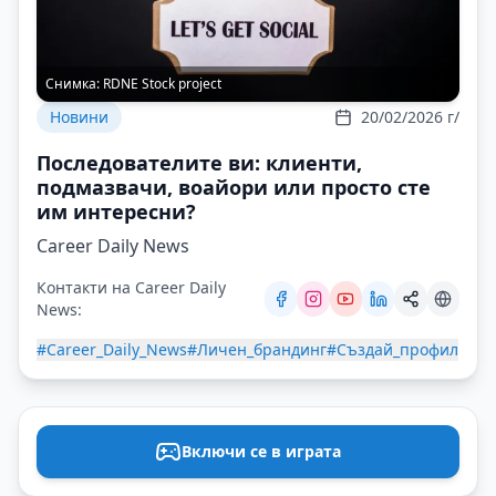
Снимка:
RDNE Stock project
Новини
20/02/2026 г/
Последователите ви: клиенти,
подмазвачи, воайoри или просто сте
им интересни?
Career Daily News
Контакти на Career Daily
News:
#Career_Daily_News
#Личен_брандинг
#Създай_профил
Включи се в играта