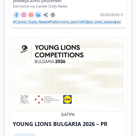
универсално решение!
Контакти на Career Daily News
02/02/2026 г/
#Career_Daily_News
#Работното_място
#Офис_или_хоумофис
БАПРА
YOUNG LIONS BULGARIA 2026 – PR