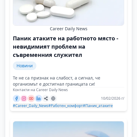
Career Daily News
Паник атаките на работното място -
невидимият проблем на
съвременния служител
Новини
Те не са признак на слабост, а сигнал, че
организмът е достигнал границата си!
Контакти на Career Daily News
10/02/2026 г/
#Career_Daily_News
#Работен_комфорт
#Паник_атаките