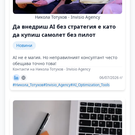
Никола Тотухов - Invisio Agency
Да внедриш AI без стратегия е като
да купиш самолет без пилот
Новини
AI не е магия. Но неправилният консултант често
обещава точно това!
Контакти на Никола Тотухов - Invisio Agency
06/07/2026 г/
#Никола_Тотухов
#Invisio_Agency
#AI_Optimization_Tools