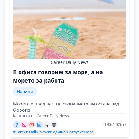
Career Daily News
В офиса говорим за море, а на
морето за работа
Новини
Морето е пред нас, но съзнанието ни остава зад
бюрото!
Контакти на Career Daily News
21/06/2026 г/
#Career_Daily_News
#Годишен_отпуск
#Море