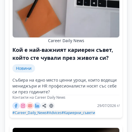
Career Daily News
Кой е най-важният кариерен съвет,
който сте чували през живота си?
Новини
Събира на едно място ценни уроци, които водещи
мениджъри и HR професионалисти носят със себе
си през годините?
Контакти на Career Daily News
29/07/2026 г/
#Career_Daily_News
#Advices
#Кариерни_съвети