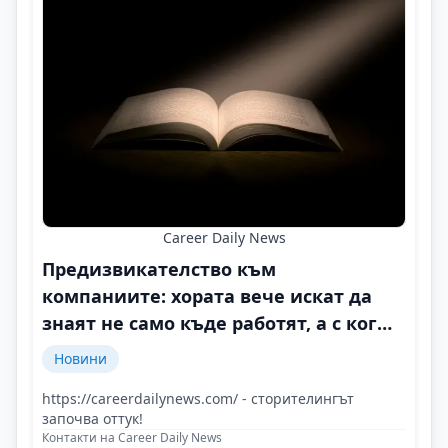
Career Daily News
Предизвикателство към
компаниите: хората вече искат да
знаят не само къде работят, а с кого
и защо
Новини
https://careerdailynews.com/ - сторителингът
започва оттук!
Контакти на Career Daily News