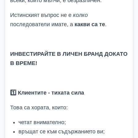
всеки, който мълчи, е безразличен.
Истинският въпрос не е
колко
последователи имате, а
какви са те
.
ИНВЕСТИРАЙТЕ В ЛИЧЕН БРАНД ДОКАТО
В ВРЕМЕ!
1️
Клиентите
-
тихата сила
Това са хората, които:
четат внимателно;
връщат се към съдържанието ви;