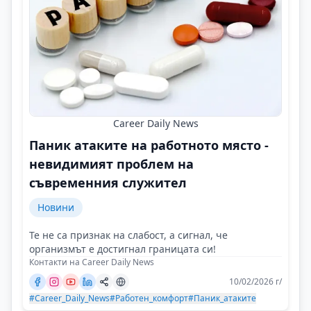
Career Daily News
Паник атаките на работното място -
невидимият проблем на
съвременния служител
Новини
Те не са признак на слабост, а сигнал, че
организмът е достигнал границата си!
Контакти на Career Daily News
10/02/2026 г/
#Career_Daily_News
#Работен_комфорт
#Паник_атаките