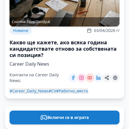
Снимка:
Pavel Danilyuk
Новини
03/04/2026 г/
Какво ще кажете, ако всяка година
кандидатствате отново за собствената
си позиция?
Career Daily News
Контакти на Career Daily
News:
#Career_Daily_News
#CV
#Работно_място
Включи се в играта