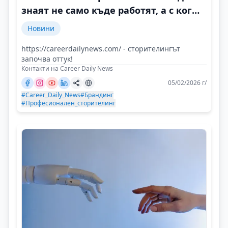
знаят не само къде работят, а с кого
и защо
Новини
https://careerdailynews.com/ - сторителингът
започва оттук!
Контакти на Career Daily News
05/02/2026 г/
#Career_Daily_News
#Брандинг
#Професионален_сторителинг