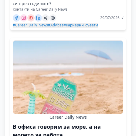
си през годините?
Контакти на Career Daily News
29/07/2026 г/
#Career_Daily_News
#Advices
#Кариерни_съвети
Career Daily News
В офиса говорим за море, а на
морето за работа