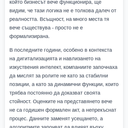
който
бизнесът
вече функционира, ще
видим, че тази логика не е толкова далеч от
реалността. Всъщност, на много места тя
вече съществува - просто не е
формализирана.
В последните години, особено в контекста
на дигитализацията и навлизането на
изкуствения интелект, компаниите започнаха
да мислят за ролите не като за стабилни
позиции, а като за динамични функции, които
трябва постоянно да доказват своята
стойност. Оценките на представянето вече
не са годишен формален акт, а непрекъснат
процес. Данните заменят усещането, а
алгоритмите започват да влияят върху