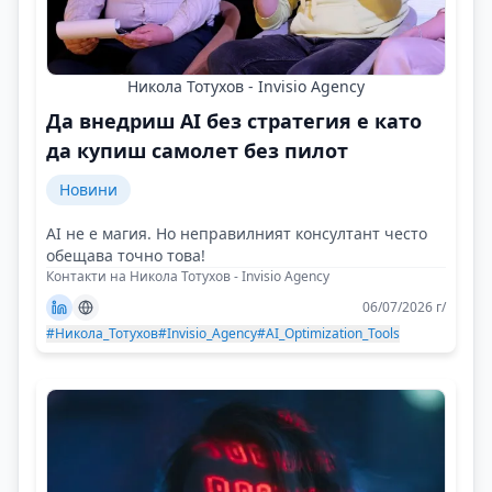
Никола Тотухов - Invisio Agency
Да внедриш AI без стратегия е като
да купиш самолет без пилот
Новини
AI не е магия. Но неправилният консултант често
обещава точно това!
Контакти на Никола Тотухов - Invisio Agency
06/07/2026 г/
#Никола_Тотухов
#Invisio_Agency
#AI_Optimization_Tools