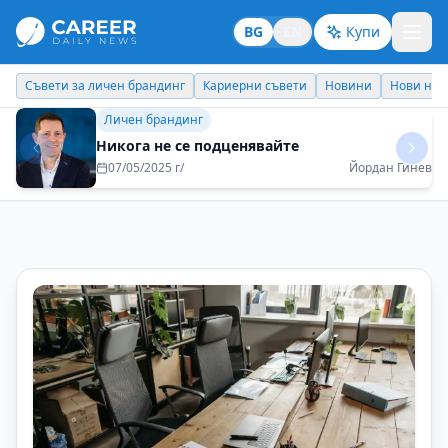
BG
EN
Купи
Кариерни съвети
Новини
Нови назначения
Днес празнува
Идеи отвъд границите
Как едно спонтанно решение може да се
превърне в приключение за цял живот?
10/07/2025 г/
Венета Бехар