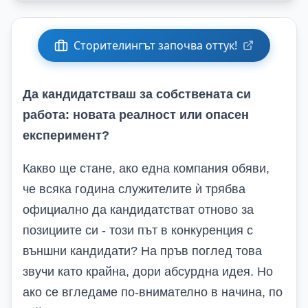
Сторителингът започва оттук!
Да кандидатстваш за собствената си
работа: новата реалност или опасен
експеримент?
Какво ще стане, ако една компания обяви,
че всяка година служителите ѝ трябва
официално да кандидатстват отново за
позициите си - този път в конкуренция с
външни кандидати? На пръв поглед това
звучи като крайна, дори абсурдна идея. Но
ако се вгледаме по-внимателно в начина, по