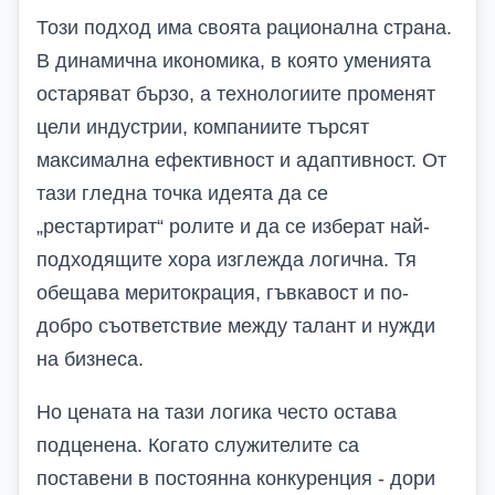
Този подход има своята рационална страна.
В динамична икономика, в която уменията
остаряват бързо, а
технологиите променят
цели индустрии, компаниите търсят
максимална ефективност и адаптивност
. От
тази гледна точка идеята да се
„рестартират“ ролите и да се изберат най-
подходящите хора изглежда логична. Тя
обещава меритокрация, гъвкавост и по-
добро съответствие между талант и нужди
на бизнеса.
Но цената на тази логика често остава
подценена. Когато служителите са
поставени в постоянна конкуренция - дори