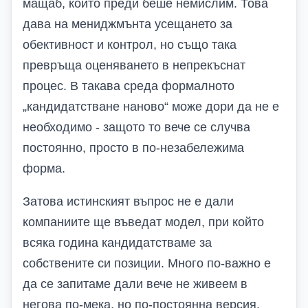
мащаб, който преди беше немислим. Това
дава на мениджмънта усещането за
обективност и контрол, но също така
превръща оценяването в непрекъснат
процес. В такава среда формалното
„кандидатстване наново“ може дори да не е
необходимо - защото то вече се случва
постоянно, просто в по-незабележима
форма.
Затова истинският въпрос не е дали
компаниите ще въведат модел, при който
всяка година кандидатстваме за
собствените си позиции. Много по-важно е
да се запитаме дали вече не живеем в
негова по-мека, но по-постоянна версия.