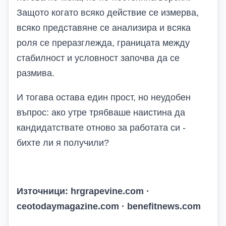
Защото когато всяко действие се измерва,
всяко представяне се анализира и всяка
роля се преразглежда, границата между
стабилност и условност започва да се
размива.
И тогава остава един прост, но неудобен
въпрос: ако утре трябваше наистина да
кандидатствате отново за работата си -
бихте ли я получили?
Източници: hrgrapevine.com ·
ceotodaymagazine.com · benefitnews.com