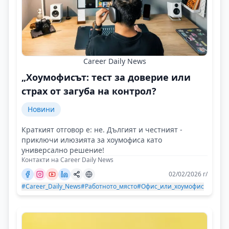
Career Daily News
„Хоумофисът: тест за доверие или
страх от загуба на контрол?
Новини
Краткият отговор е: не. Дългият и честният -
приключи илюзията за хоумофиса като
универсално решение!
Контакти на Career Daily News
02/02/2026 г/
#Career_Daily_News
#Работното_място
#Офис_или_хоумофис