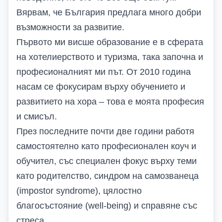
В
ярвам, че България предлага много добри
възможности за развитие.
Първото ми висше образование е в сферата
на хотелиерството и туризма
,
така започна и
професионалният ми път. От 2010 година
насам се фокусирам върху обучението и
развитието на хора – това е моята професия
и смисъл.
През последните почти две години работя
самостоятелно като професионален коуч и
обучител, със специален фокус върху теми
като родителство, синдром на самозванеца
(impostor syndrome), цялостно
благосъстояние (well-being) и справяне със
стреса.