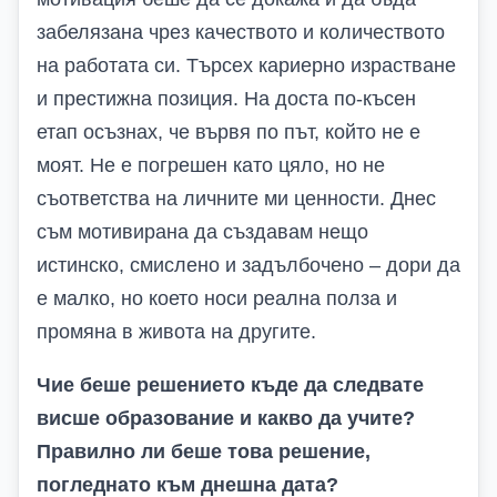
забелязана чрез качеството и количеството
на работата си. Търсех кариерно израстване
и престижна позиция. На доста по-късен
етап осъзнах, че вървя по път, който не е
моят. Не е погрешен като цяло, но не
съответства на личните ми ценности. Днес
съм мотивирана да създавам нещо
истинско, смислено и задълбочено –
дори да
е малко, но
което носи реална полза и
промяна в живота на другите.
Чие беше решението къде да следвате
висше образование и какво да учите?
Правилно ли беше това решение,
погледнато към днешна дата?