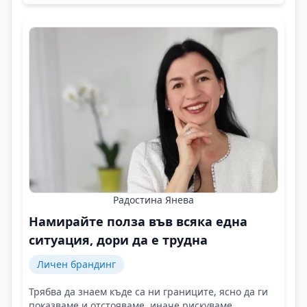
Радостина Янева
Намирайте полза във всяка една
ситуация, дори да е трудна
Личен брандинг
Трябва да знаем къде са ни границите, ясно да ги
показваме и отстояваме, иначе рискуваме