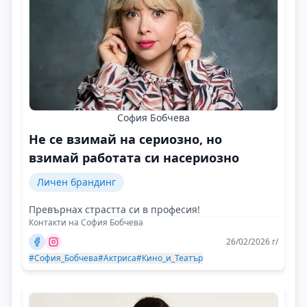
София Бобчева
Не се взимай на сериозно, но
взимай работата си насериозно
Личен брандинг
Превърнах страстта си в професия!
Контакти на София Бобчева
26/02/2026 г/
#София_Бобчева
#Актриса
#Кино_и_Театър