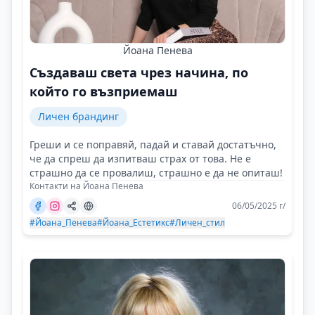
Йоана Пенева
Създаваш света чрез начина, по
който го възприемаш
Личен брандинг
Греши и се поправяй, падай и ставай достатъчно,
че да спреш да изпитваш страх от това. Не е
страшно да се провалиш, страшно е да не опиташ!
Контакти на Йоана Пенева
06/05/2025 г/
#Йоана_Пенева
#Йоана_Естетикс
#Личен_стил