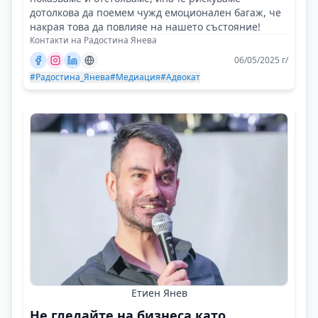
дотолкова да поемем чужд емоционален багаж, че
накрая това да повлияе на нашето състояние!
Контакти на Радостина Янева
06/05/2025 г/
#Радостина_Янева
#Медиация
#Адвокат
Етиен Янев
Не гледайте на бизнеса като