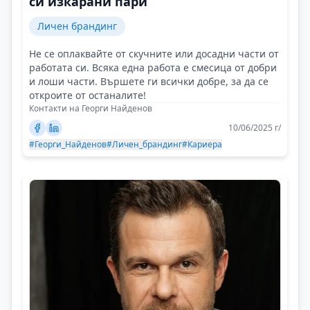
си изкарани пари
Личен брандинг
Не се оплаквайте от скучните или досадни части от
работата си. Всяка една работа е смесица от добри
и лоши части. Вършете ги всички добре, за да се
откроите от останалите!
Контакти на Георги Найденов
10/06/2025 г/
#Георги_Найденов
#Личен_брандинг
#Кариера