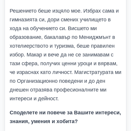
Решението беше изцяло мое. Избрах сама и
гимназията си, дори смених училището в
хода на обучението си. Висшето ми
образование, бакалавър по Мениджмънт в
хотелиерството и туризма, беше правилен
избор. Макар и вече да не се занимавам с
тази сфера, получих ценни уроци и
вярвам,
че
израснах като личност. Магистратурата ми
по Организационн
о поведени
и до ден
днешен отразява професионалните ми
интереси и дейност.
Споделете ни повече за Вашите интереси,
знания, умения и хобита?