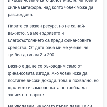
и какъв човек е като цяло? Мисля, че това е
силна метафора, над която човек може да
разсъждава.
Парите са важен ресурс, но не са най-
важното. За мен здравето и
благосъстоянието са преди финансовите
средства. От дете баба ми ме учеше, че
трябва да знам 2 и 200.
Важно е да не се ръководим само от
финансовата изгода. Ако човек иска да
постигне високи доходи, това е похвално, но
щастието и самооценката не трябва да
зависят от парите.
Наблюдавам, че когато първо даваш и си