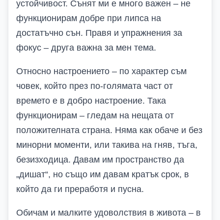
устойчивост. Сънят ми е много важен – не
функционирам добре при липса на
достатъчно сън. Правя и упражнения за
фокус – друга важна за мен тема.
Относно настроението – по характер съм
човек, който през по-голямата част от
времето е в добро настроение. Така
функционирам – гледам на нещата от
положителната страна. Няма как обаче и без
минорни моменти, или такива на гняв, тъга,
безизходица. Давам им пространство да
„дишат“, но също им давам кратък срок, в
който да ги преработя и пусна.
Обичам и малките удоволствия в живота – в