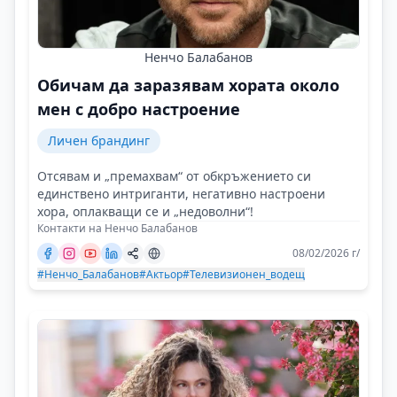
Ненчо Балабанов
Обичам да заразявам хората около
мен с добро настроение
Личен брандинг
Отсявам и „премахвам“ от обкръжението си
единствено интриганти, негативно настроени
хора, оплакващи се и „недоволни“!
Контакти на Ненчо Балабанов
08/02/2026 г/
#Ненчо_Балабанов
#Актьор
#Телевизионен_водещ