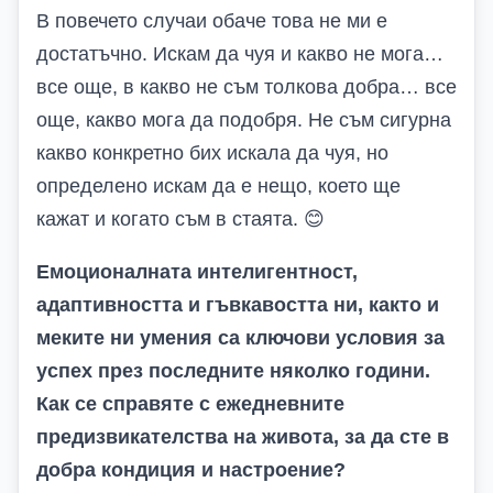
В повечето случаи обаче това не ми е
достатъчно. Искам да чуя и какво не мога…
все още, в какво не съм толкова добра… все
още
, какво мога да подобря. Не съм сигурна
какво конкретно бих искала да чуя, но
определено искам да е нещо, което ще
кажат и когато съм в стаята.
😊
Емоционалната интелигентност,
адаптивността и гъвкавостта ни, както и
меките ни умения са ключови условия за
успех през последните няколко години.
Как се справяте с ежедневните
предизвикателства на живота, за да сте в
добра кондиция и настроение?