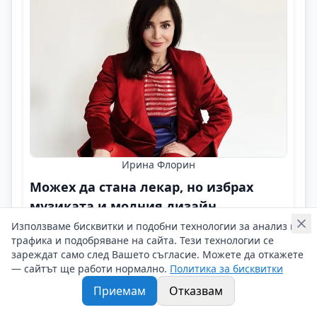
Ирина Флорин
Можех да стана лекар, но избрах
музиката и модния дизайн
Използваме бисквитки и подобни технологии за анализ на
Личен брандинг
трафика и подобряване на сайта. Тези технологии се
зареждат само след Вашето съгласие. Можете да откажете
Ирина Флорин, поп-изпълнител, продуцент, автор,
— сайтът ще работи нормално.
Политика за бисквитки
артист, дизайнер на модни колекции и интериор!
Контакти на Ирина Флорин
Приемам
Отказвам
15/02/2026 г/