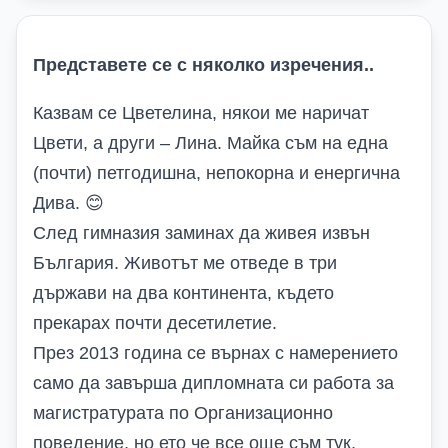
Представете се с няколко изречения..
Казвам се Цветелина,
някои ме наричат
Цвети, а други – Лина. Майка съм на една
(почти) петгодишна, непокорна и енергична
Д
ива.
😊
След гимназия заминах да живея извън
България. Животът ме отведе в три
държави на два континента, където
прекарах почти десетилетие.
През 2013 година се върнах с намерението
само да завърша дипломната си работа за
магистратурата по Организационно
поведение, но ето че все още съм тук
.