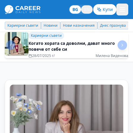
BG
EN
Купи
Кариерни съвети
Новини
Нови назначения
Днес празнува
Бизнес брандинг
Всяка задача трябва да се изпълнява със
100% отдаденост
08/05/2025 г/
Рени Миткова - EOS Matrix