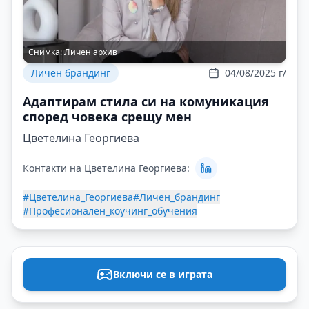
Снимка:
Личен архив
Личен брандинг
04/08/2025 г/
Адаптирам стила си на комуникация
според човека срещу мен
Цветелина Георгиева
Контакти на Цветелина Георгиева:
#Цветелина_Георгиева
#Личен_брандинг
#Професионален_коучинг_обучения
Включи се в играта