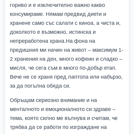
гориво и е изключително важно какво
консумираме. Нямам предвид диети и
хранене само със салати с киноа, а чиста и,
доколкото е възможно, истинска и
непреработена храна.На фона на
предишния ми начин на живот – максимум 1-
2 хранения на ден, много кофеин и сладко –
мисля, че сега съм в много по-добър етап.
Вече не се храня пред лаптопа или набързо,
за да погълна обяда си.
Обръщам сериозно внимание и на
менталното и емоционалното си здраве –
тема, която силно ме вълнува и считам, че
трябва да се работи по изграждане на