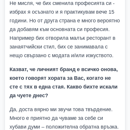
Не
мисля, че
бих сменила професията си
-
и
збрах я осъзнато и я практикувам вече 15
години.
Но от друга страна е много вероятно
да добавям към основната си професия.
Например бих отворила
малък ресторант в
занаятчийски стил
, бих се занимавала с
нещо свързано с модата и/или изкуството.
Казват, че личният бранд е всичко онова,
което говорят хората за Вас, когато не
сте с тях в една стая. Какво бихте искали
да чуете днес?
Да, доста вярно ми звучи това твърдение.
Много е приятно да чуваме за себе си
хубави думи – положителна обратна връзка.