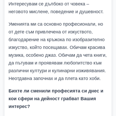
Интересувам се дълбоко от човека –
неговото мислене, поведение и душевност.
Уменията ми са основно професионал
и, но
от дете съм привл
ечена
от изкуство
то
,
благодарение на кръжока по изобразително
изкуство, който посещавах. Обичам красива
музика, особено джаз
. Обичам да чета книги,
да пътувам и проявявам любопитство към
различни култури и кулинарни изживявания.
Неотдавна започнах и да плета като хоби.
Бихте ли сменили професията си днес и
кои сфери на дейност грабват Вашия
интерес?