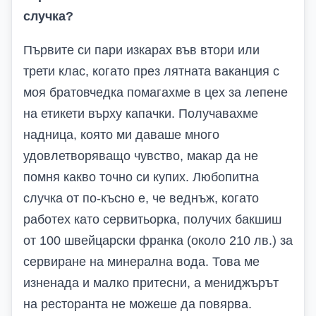
случка?
Първите си пари изкарах в
ъв втори или
трети
клас, когато през лятната ваканция с
моя
братовчедка помагахме в цех за лепене
на етикети върху капачки. Получавахме
надница, която ми даваше много
удовлетворяващо чувство, макар да не
помня какво точно си купих. Любопитна
случка от по-късно е, че веднъж, когато
работех като сервитьорка, получих бакшиш
от 100 швейцарски франка (около 210 лв.) за
сервиране на минерална вода. Това ме
изненада и малко притесни, а мениджърът
на ресторанта не можеше да повярва.