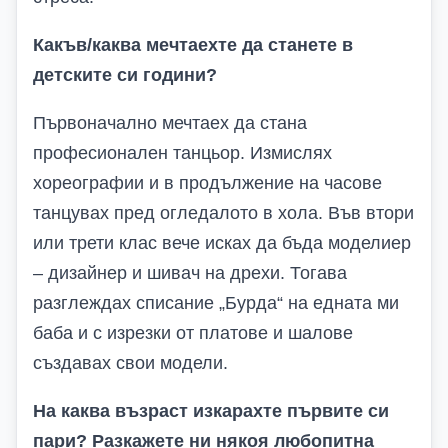
Какъв/каква мечтаехте да станете в
детските си години?
Първоначално мечтаех да стана
професионален танцьор. Измислях
хореографии и
в продължение на часове
танцувах пред огледалото в хола. Във втори
или трети клас вече исках да бъда моделиер
– дизайнер и шивач на дрехи. Тогава
разглеждах списание „Бурда“
на едната ми
баба
и с изрезки от платове и шалове
създавах свои модели.
На каква възраст изкарахте първите си
пари? Разкажете ни някоя любопитна