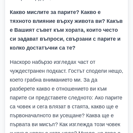
Какво мислите за парите? Какво е
тяхното влияние върху живота ви? Какъв
е Вашият съвет към хората, които често
си задават въпроси, свързани с парите и
колко достатъчни са те?
Наскоро набързо изгледах част от
чуждестранен подкаст. Гостът сподели нещо,
което грабна вниманието ми. За да
разберете какво е отношението ви към
парите си представете следното: Ако парите
са човек и сега влязат в стаята, какво ще е
първоначалното ви усещане? Каква ще е
първата ви мисъл? Как изглежда този човек